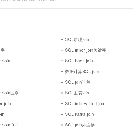
SQL原理join
键字
SQL inner join关键字
erjoin
SQL hash join
置
数据计算SQL join
留
SQL join计算
nerjoin区别
SQL主表join
r join
SQL interval left join
oin
SQL kafka join
rjoin full
SQL join外连接