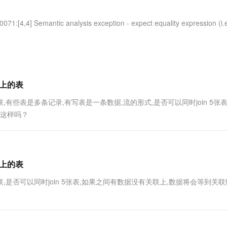
服务生态伙伴
视觉 Coding、空间感知、多模态思考等全面升级
1M上下文，专为长程任务能力而生
云工开物
企业应用
Works
Night Plan 支持 Qwen 3.8-Max
云原生大数据计算服务 MaxCompute
AI 办公
容器服务 Kub
NEW
Red Hat
30+ 款产品免费体验
Data Agent 驱动的一站式 Data+AI 开发治理平台
夜间 5 折，Qwen/Meoo/TokenPlan 客户专享
面向分析的企业级SaaS模式云数据仓库
AI智能应用
提供一站式管
Semantic analysis exception - expect equality expression (i.e.
科研合作
ERP
堂（旗舰版）
SUSE
智能客服
AI 应用构建
大模型原生
CRM
防护产品
2个月
自动承接线索
建站小程序
Qoder
大模型服务平台百炼-应用模版
OA 办公系统
HOT
NEW
面向真实软件
个人版上线、团队版降价；千问3.8-Max首发发尝鲜
丰富多元化的应用模版和解决方案
力提升
张以上的表
财税管理
模板建站
万有无界
大模型服务平台百炼-智能体
关联,有些表是多条记录,有写表是一条数据,流的形式,是否可以同时join 5张
400电话
定制建站
的模型效果
灵活可视化地构建企业级 Agent
是这样吗？
方案
广告营销
模板小程序
秒悟
人工智能平台 PAI
定制小程序
云端极速 AI 
新一代 AI 视频生成模型，深度适配广告营销等场景
AI Native 的算法工程平台，一站式完成建模、训练、推理服务部署
APP 开发
张以上的表
建站系统
有关联,是否可以同时join 5张表,如果之间有数据没有关联上,数据将会等到关
AI 应用
10分钟微调：让0.6B模型媲美235B模
多模态数据信
型
依托云原生高可用架构,实现Dify私有化部署
用1%尺寸在特定领域达到大模型90%以上效果