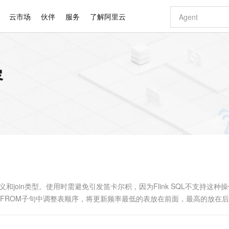
云市场
伙伴
服务
了解阿里云
AI 特惠
数据与 API
成为产品伙伴
企业增值服务
最佳实践
价格计算器
AI 场景体
基础软件
产品伙伴合
阿里云认证
市场活动
配置报价
大模型
容
自助选配和估算价格
步到位
智启 AI 普惠权益
产品生态集成认证中心
企业支持计划
云上春晚
域名与网站
Qwen Audio：打造专属 AI 语音助手
千问官方 MaaS 平台，为开发者和 Agent 而生，新用户赠送 1 亿 + tokens 额度
一句话生成原生
AI Coding
阿里云Maa
2026 阿里云
云服务器 E
为企业打
数据集
Windows
大模型认证
模型
NEW
NEW
格式还原
值低价云产品抢先购
至高享 1亿+免费 tokens，加速 Al 应用落地
提供智能易用的域名与建站服务
Qwen-Audio-3.0-Realtime 端到端实时语音角色扮演
输入一句话想法,
智能编程，一键
安全可靠、
产品生态伙伴
专家技术服务
云上奥运之旅
弹性计算合作
阿里云中企出
手机三要素
宝塔 Linux
全部认证
价格优势
开源旗舰模型
即刻拥有 DeepSeek-V4-Pro
阿里云 OPC 创新助力计划
千问大模型
一键部署幻兽
AI 电商营销
对象存储 O
大模型
产品生态伙伴工作台
企业增值服务台
云栖战略参考
云存储合作计
云栖大会
身份实名认证
CentOS
训练营
推动算力普惠，释放技术红利
最高返9万
真正可用的 1M 上下文,一次完成代码全链路开发
快速构建应用程序和网站，即刻迈出上云第一步
轻松解锁专属 DeepSeek-V4-Pro
至高百万元 Token 补贴，加速一人公司成长
多元化、高性能、安全可靠的大模型服务
一键购买专属
从图文生成到
云上的中国
数据库合作计
活动全景
短信
Docker
图片和
自进化智能体
5 分钟轻松部署专属 QwenPaw
Token Plan 模型订阅计划
数字证书管理服务（原SSL证书）
高效搭建 AI
AI 广告创作
无影云电脑
企业成长
NEW
HOT
信息公告
看见新力量
云网络合作计
OCR 文字识别
JAVA
越聪明
证享300元代金券
全托管，含MySQL、PostgreSQL、SQL Server、MariaDB多引擎
Qwen3.8-Max 首发尝鲜，限时加量 10 倍，夜间低至2折
实现全站HTTPS，呈现可信的WEB访问
从聊天伙伴进化为能主动干活的本地数字员工
图文、视频一
随时随地安
Kimi-K3
HappyHors
NEW
魔搭 Mode
loud
服务实践
官网公告
Kimi 最新旗舰模型，长程编程与推理利器
让文字生成流
金融模力时刻
Salesforce O
版
发票查验
全能环境
Claude Code + GStack 打造工程团队
千问办公，限时限量积分加倍
Qoder
低代码高效构
AI 建站
短信服务
型
NEW
作计划
计划
创新中心
魔搭 ModelSc
健康状态
理服务
让AI从“聊天伙伴”进化为能干活的“数字员工”
安装技能 GStack，拥有专属 AI 工程团队
你的AI工作搭子，覆盖日常办公高频场景
面向真实软件的智能体编程平台
0 代码专业建
义和join类型。使用时需避免引发笛卡尔积，因为Flink SQL不支持这种
客户案例
天气预报查询
操作系统
Deepseek-v4-pro
HappyHors
态合作计划
在FROM子句中调整表顺序，将更新频率最低的表放在前面，最高的放在
态智能体模型
旗舰 MoE 大模型，百万上下文与顶尖推理能力
图生视频，流
同享
万小智 AI 建站低至 15元/月
Qoder CN
AI 短剧/漫剧
云原生数据库 
快递物流查询
WordPress
成为服务伙
高校合作
点，立即开启云上创新
覆盖公网/内网、递归/权威、移动APP等全场景解析服务
送.CN域名，送备案服务码
基于千问大模型等，支持代码智能生成、研发智能问答
AI助力短剧
GLM-5.2
Wan2.7-T
Ubuntu