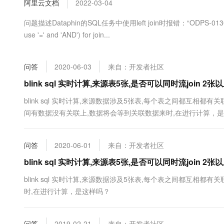
阿里云文档
2022-03-04
大数据开发治理平台 Data
AI 产品 免费试用
网络
安全
云开发大赛
Tableau 订阅
1亿+ 大模型 tokens 和 
问题描述Dataphin的SQL任务中使用left join时报错：“ODPS-0130071:[4,4] 
可观测
入门学习赛
中间件
AI空中课堂在线直播课
use '=' and 'AND') for join...
云防火墙
140+云产品 免费试用
大模型服务
上云与迁云
云原生的云上边界网络安全
产品新客免费试用，最长1
数据库
生态解决方案
千问AI平台-Token Plan
问答
2020-06-03
来自：开发者社区
企业出海
大模型ACA认证体验
大数据计算
助力企业全员 AI 认知与能
blink sql 实时计算,来源表5张,是否可以同时流join 2
行业生态解决方案
政企业务
媒体服务
千问AI平台-模型体验
blink sql 实时计算,来源数据涉及5张表,每个表之间都互相都有
开发者生态解决方案
在线体验全尺寸、多种模态
间有数据没有关联上,数据将会等到关联数据来时,在进行计算，
企业服务与云通信
AI 开发和 AI 应用解决
Happy 系列大模型
域名与网站
问答
2020-06-01
来自：开发者社区
终端用户计算
blink sql 实时计算,来源表5张,是否可以同时流join 2
Serverless
大模型解决方案
blink sql 实时计算,来源数据涉及5张表,每个表之间都互相都
时,在进行计算，是这样吗？
开发工具
快速部署 Dify，高效搭建 
迁移与运维管理
问答
2019-02-21
来自：开发者社区