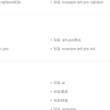
n rightjoin区别
SQL innerjoin left join rightjoin
SQL left join用法
n join
SQL innerjoin left join full
SQL ai
SQL累积
SQL特权
SQL innerjoin