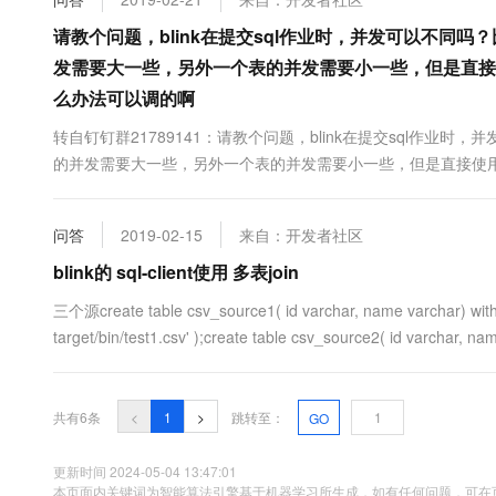
10 分钟在聊天系统中增加
专有云
请教个问题，blink在提交sql作业时，并发可以不同吗
发需要大一些，另外一个表的并发需要小一些，但是直接
么办法可以调的啊
转自钉钉群21789141：请教个问题，blink在提交sql作业时
的并发需要大一些，另外一个表的并发需要小一些，但是直接使用
的啊
问答
2019-02-15
来自：开发者社区
blink的 sql-client使用 多表join
三个源create table csv_source1( id varchar, name varchar) with ( 
target/bin/test1.csv' );create table csv_source2( id varchar, nam
共有6条
<
1
>
跳转至：
GO
更新时间 2024-05-04 13:47:01
本页面内关键词为智能算法引擎基于机器学习所生成，如有任何问题，可在页