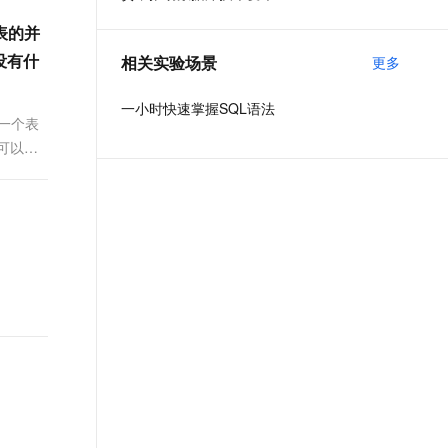
t.diy 一步搞定创意建站
构建大模型应用的安全防护体系
表的并
通过自然语言交互简化开发流程,全栈开发支持
通过阿里云安全产品对 AI 应用进行安全防护
没有什
相关实验场景
更多
一小时快速掌握SQL语法
以一个表
可以调