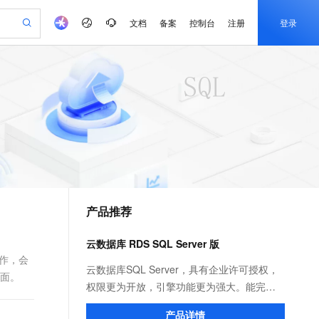
文档
备案
控制台
注册
登录
验
作计划
器
AI 活动
专业服务
服务伙伴合作计划
开发者社区
加入我们
产品动态
服务平台百炼
阿里云 OPC 创新助力计划
一站式生成采购清单，支持单品或批量购买
可编辑精美 PPT 文稿
S产品伙伴计划（繁花）
峰会
CS
造的大模型服务与应用开发平台
Agency Agents：拥有专属领域专家
AI 生产力先锋
Al MaaS 服务伙伴赋能合作
域名
博文
Careers
至高可申请百万元
Qwen3.8-Max 模型上线
 轻松生成专业的 PPT
开启高性价比 AI 编程新体验
弹性可伸缩的云计算服务
先锋实践拓展 AI 生产力的边界
多领域专家智能体,一键组建 AI 虚拟交付团队
Token 补贴，五大权
计划
海大会
伙伴信用分合作计划
商标
问答
社会招聘
益加速 OPC 成功
帕鲁游戏服务器
SS
HappyHorse 打造一站式影视创作平台
飞天发布时刻
HOT
Open Search 向量检索版支
划
备案
电子书
校园招聘
联机服务器，轻松开启游戏
视频创作，一键激活电商全链路生产力
稳定、安全、高性价比、高性能的云存储服务
所见，即是所愿
持视频检索 Pipeline 功能
可视化编排打通从文字构思到成片全链路闭环
更多支持
划
公司注册
镜像站
视频生成
语音识别与合成
 智能体与工作流应用
漫剧工坊：一站式动画创作平台
AI 实训营
应用身份服务 (IDaaS)
合作伙伴培训与认证
产品推荐
划
上云迁移
站生成，高效打造优质广告素材
全接入的云上超级电脑
通过阿里云百炼高效搭建AI应用,助力高效开发
快速生产连贯的高质量长漫剧
从基础到进阶，Agent 创客手把手教你
OpenClaw 管理能力上线
e-1.1-T2V
Qwen3-TTS-Flash
lScope
我要反馈
查询合作伙伴
畅细腻的高质量视频
离线语音合成大模型，多语言方言自适应，低延迟高稳定
n Alibaba Cloud ISV 合作
代维服务
建企业门户网站
10 分钟搭建微信、支付宝小程序
云数据库 RDS SQL Server 版
MaxCompute MaxFrame 提
创新加速
ope
登录合作伙伴管理后台
我要建议
站，无忧落地极速上线
以可视化方式快速构建移动和 PC 门户网站
国内短信简单易用，安全可靠，秒级触达，全球覆盖200+国家和地区。
高效部署网站，快速应用到小程序
供自动弹性内存功能
操作，会
e-1.1-I2V
Cosyvoice-V3-Flash
云数据库SQL Server，具有企业许可授权，
后面。
安全
畅自然，细节丰富
高表现力语音合成大模型，语音克隆听感自然
我要投诉
PolarDB
权限更为开放，引擎功能更为强大。能完美
上云场景组合购
Milvus 弹性伸缩功能新增节
伴
漫剧创作，剧本、分镜、视频高效生成
100%兼容MySQL、PostgreSQL，兼容Oracle，支持集中和分布式
覆盖90%+业务场景，专享组合折扣价
点支持范围
支持Windows平台的.NET架构，支持复杂
2V
VPN
Fun-ASR
产品详情