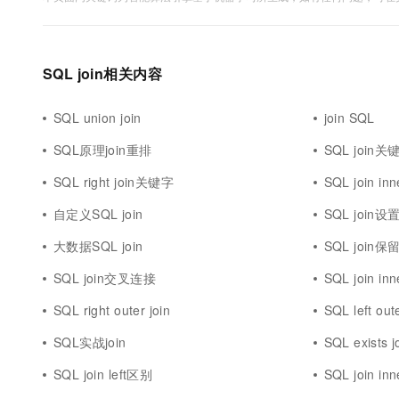
SQL join相关内容
SQL union join
join SQL
SQL原理join重排
SQL join关
SQL right join关键字
SQL join inn
自定义SQL join
SQL join设
大数据SQL join
SQL join保
SQL join交叉连接
SQL join in
SQL right outer join
SQL left oute
SQL实战join
SQL exists j
SQL join left区别
SQL join inne