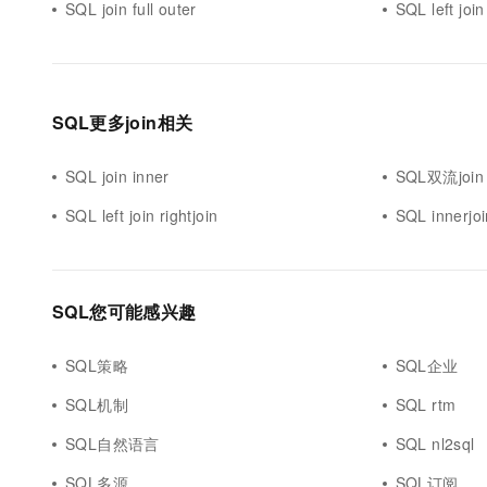
SQL join full outer
SQL left joi
SQL更多join相关
SQL join inner
SQL双流join
SQL left join rightjoin
SQL innerjoi
SQL您可能感兴趣
SQL策略
SQL企业
SQL机制
SQL rtm
SQL自然语言
SQL nl2sql
SQL多源
SQL订阅