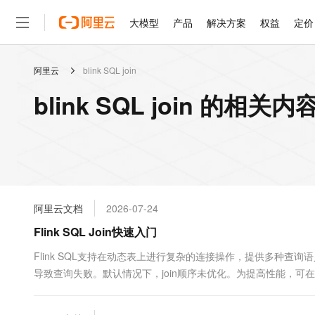
大模型
产品
解决方案
权益
定价
阿里云
blink SQL join
大模型
产品
解决方案
权益
定价
云市场
伙伴
服务
了解阿里云
精选产品
精选解决方案
普惠上云
产品定价
精选商城
成为销售伙伴
售前咨询
为什么选择阿里云
千问AI平台
blink SQL join 的相关内
了解云产品的定价详情
大模型服务平台百炼
睿译宝，AI翻译排版一
普惠上云 官方力荐
分销伙伴
在线服务
网站建设
什么是云计算
大
大模型服务与应用平台
上传文档即自动完成翻译和
云服务器38元/年起，超
咨询伙伴
多端小程序
技术领先
云上成本管理
售后服务
轻量应用服务器
GLM-5.2：长任务时代
官方推荐返现计划
大模型
精选产品
精选解决方案
Salesforce 国际版订阅
稳定可靠
管理和优化成本
推荐新用户得奖励，单订单
销售伙伴合作计划
自助服务
友盟天域
安全合规
人工智能与机器学习
AI
文本生成
云数据库 RDS
Hermes Agent，打造
云工开物
无影生态合作计划
在线服务
阿里云文档
2026-07-24
观测云
分析师报告
自主进化，持久记忆，越用
高校专属算力普惠，学生认
计算
互联网应用开发
Qwen3.8-Max
HOT
Salesforce On Alibaba C
工单服务
Flink SQL Join快速入门
智能体时代全能旗舰模型
Tuya 物联网平台阿里云
研究报告与白皮书
人工智能平台 PAI
快速拥有专属 OpenClaw
大模
Consulting Partner 合
大数据
容器
免费试用
短信专区
一站式AI开发、训练和推
Flink SQL支持在动态表上进行复杂的连接操作，提供多种查询语
蓝凌 OA
Qwen3.7-Plus
AI 大模型销售与服务生
现代化应用
导致查询失败。默认情况下，join顺序未优化。为提高性能，可
存储
天池大赛
能看、能想、能动手的多模
云解析DNS
解决方案免费试用 新老
电子合同
最高领取价值200元试用
安全
网络与CDN
AI 算法大赛
Qwen3-VL-Plus
畅捷通