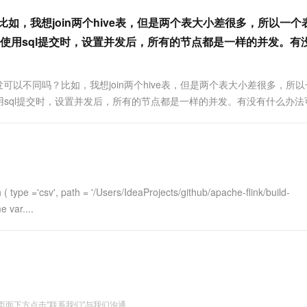
一个 AI 助手
超强辅助，Bol
？比如，我想join两个hive表，但是两个表大小差很多，所以一个
即刻拥有 DeepSeek-R1 满血版
在企业官网、通讯软件中为客户提供 AI 客服
多种方案随心选，轻松解锁专属 DeepSeek
使用sql提交时，设置并发后，所有的节点都是一样的并发。有
，并发可以不同吗？比如，我想join两个hive表，但是两个表大小差很多，所
sql提交时，设置并发后，所有的节点都是一样的并发。有没有什么办法
type ='csv', path = '/Users/IdeaProjects/github/apache-flink/build-
e var....
面下方点击"联系我们"与我们沟通。