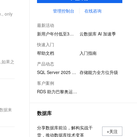
SQL查询，性能优秀，并有强大的可视化管
文戏情感细腻自然，动作戏激烈拳拳到肉，实现更强表演能力
支持中英文自由切换，具备更强的噪声鲁棒性
ernetes 版 ACK
云聚AI 严选权益
AI 原生数据库服务发布
SSL 证书
理工具，帮助您轻松管理数据。
管理控制台
在线咨询
，一键激活高效办公新体验
理容器应用的 K8s 服务
精选AI产品，从模型到应用全链提效
Agent 数据网关
, only
堡垒机
AI 用量加速计划
云原生数据库 PolarDB
最新活动
应用
防火墙
、识别商机，让客服更高效、服务更出色。
新老同享，达量后返
Agentic Database 发布
新用户年付低至3折起
云数据库 AI 加速季
千问办公
主机安全
NEW
快速入门
的智能体编程平台
一站式AI生产力平台
帮助文档
入门指南
AI 应用及服务市场
伶鹊
表,如果之
产品动态
企业级人与Agent协作平台，接入和调度多个数字员工
智能客服平台，对话机器人、对话分析、智能外呼
AI 应用
SQL Server 2025 版本发布
存储能力全方位升级
大模型服务平台百炼 - 全妙
大模型
客户案例
应用创作平台
多模态内容创作工具，已接入 DeepSeek
RDS 助力巴黎奥运会系统稳定运行
自然语言处理
数据标注
联数据来
数据库
机器学习
息提取
与 AI 智能体进行实时音视频通话
分享数据库前沿，解构实战干
从文本、图片、视频中提取结构化的属性信息
构建支持视频理解的 AI 音视频实时通话应用
+关注
货，推动数据库技术变革