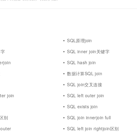
SQL原理join
键字
SQL inner join关键字
erjoin
SQL hash join
置
数据计算SQL join
留
SQL join交叉连接
ter join
SQL left outer join
SQL exists join
ft区别
SQL join innerjoin full
 outer
SQL left join rightjoin区别