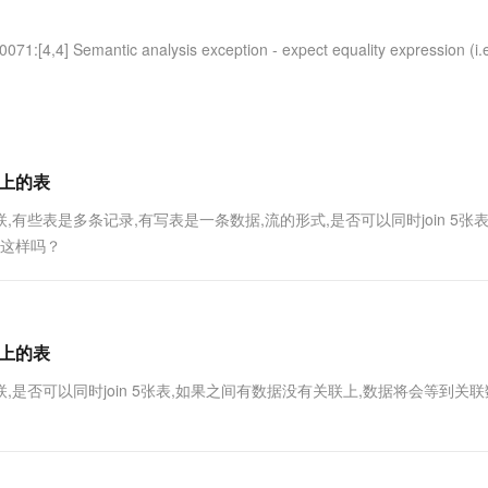
服务生态伙伴
视觉 Coding、空间感知、多模态思考等全面升级
1M上下文，专为长程任务能力而生
云工开物
企业应用
Works
Night Plan 支持 Qwen 3.8-Max
云原生大数据计算服务 MaxCompute
AI 办公
容器服务 Kub
NEW
Red Hat
30+ 款产品免费体验
Data Agent 驱动的一站式 Data+AI 开发治理平台
夜间 5 折，Qwen/Meoo/TokenPlan 客户专享
面向分析的企业级SaaS模式云数据仓库
AI智能应用
提供一站式管
Semantic analysis exception - expect equality expression (i.e.
科研合作
ERP
堂（旗舰版）
SUSE
智能客服
AI 应用构建
大模型原生
CRM
防护产品
2个月
自动承接线索
建站小程序
Qoder
大模型服务平台百炼-应用模版
OA 办公系统
HOT
NEW
面向真实软件
个人版上线、团队版降价；千问3.8-Max首发发尝鲜
丰富多元化的应用模版和解决方案
力提升
张以上的表
财税管理
模板建站
万有无界
大模型服务平台百炼-智能体
关联,有些表是多条记录,有写表是一条数据,流的形式,是否可以同时join 5张
400电话
定制建站
的模型效果
灵活可视化地构建企业级 Agent
是这样吗？
方案
广告营销
模板小程序
秒悟
人工智能平台 PAI
定制小程序
云端极速 AI 
新一代 AI 视频生成模型，深度适配广告营销等场景
AI Native 的算法工程平台，一站式完成建模、训练、推理服务部署
APP 开发
张以上的表
建站系统
有关联,是否可以同时join 5张表,如果之间有数据没有关联上,数据将会等到关
AI 应用
10分钟微调：让0.6B模型媲美235B模
多模态数据信
型
依托云原生高可用架构,实现Dify私有化部署
用1%尺寸在特定领域达到大模型90%以上效果