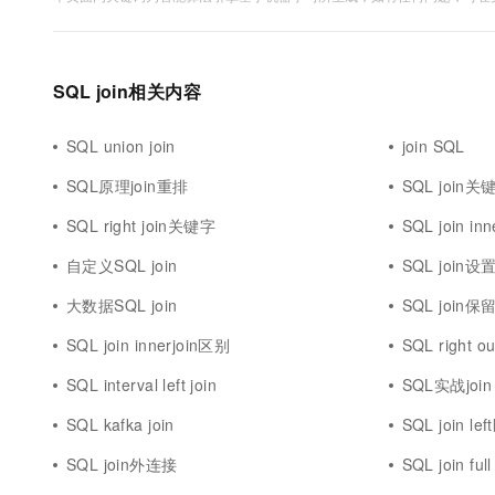
SQL join相关内容
SQL union join
join SQL
SQL原理join重排
SQL join关
SQL right join关键字
SQL join inn
自定义SQL join
SQL join设
大数据SQL join
SQL join保
SQL join innerjoin区别
SQL right ou
SQL interval left join
SQL实战join
SQL kafka join
SQL join le
SQL join外连接
SQL join full