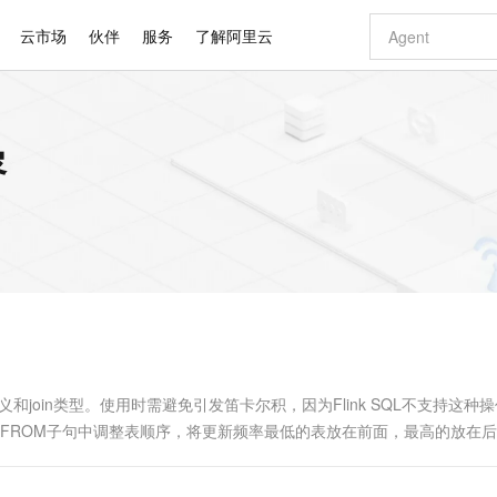
云市场
伙伴
服务
了解阿里云
AI 特惠
数据与 API
成为产品伙伴
企业增值服务
最佳实践
价格计算器
AI 场景体
基础软件
产品伙伴合
阿里云认证
市场活动
配置报价
大模型
容
自助选配和估算价格
新方式
睿译宝，AI翻译排版一步到位
智启 AI 普惠权益
产品生态集成认证中心
企业支持计划
云上春晚
域名与网站
千问官方 MaaS 平台，为开发者和 Agent 而生，新用户赠送 1 亿 + tokens 额度
Qwen Aud
AI Coding
阿里云Maa
2026 阿里云
云服务器 E
为企业打
数据集
Windows
大模型认证
模型
NEW
NEW
交付可用成果
值低价云产品抢先购
上传文档即自动完成翻译和格式还原
至高享 1亿+免费 tokens，加速 Al 应用落地
提供智能易用的域名与建站服务
智能编程，一键
安全可靠、
产品生态伙伴
专家技术服务
云上奥运之旅
弹性计算合作
阿里云中企出
手机三要素
宝塔 Linux
全部认证
价格优势
有专属领域专家
GLM-5.2：长任务时代开源旗舰模型
阿里云 OPC 创新助力计划
千问大模型
即刻拥有 DeepS
AI 电商营销
对象存储 O
大模型
产品生态伙伴工作台
企业增值服务台
云栖战略参考
云存储合作计
云栖大会
身份实名认证
CentOS
训练营
推动算力普惠，释放技术红利
最高返9万
多领域专家智能体,一键组建 AI 虚拟交付团队
快速构建应用程序和网站，即刻迈出上云第一步
至高百万元 Token 补贴，加速一人公司成长
多元化、高性能、安全可靠的大模型服务
真正可用的 1M 上下文,一次完成代码全链路开发
轻松解锁专属 Dee
从图文生成到
云上的中国
数据库合作计
活动全景
短信
Docker
图片和
站式影视创作平台
Hermes Agent，打造自进化智能体
Token Plan 模型订阅计划
数字证书管理服务（原SSL证书）
5 分钟轻松部署
AI 广告创作
无影云电脑
企业成长
NEW
信息公告
看见新力量
云网络合作计
OCR 文字识别
JAVA
证享300元代金券
可视化编排打通从文字构思到成片全链路闭环
全托管，含MySQL、PostgreSQL、SQL Server、MariaDB多引擎
自主进化，持久记忆，越用越聪明
Qwen3.8-Max 首发尝鲜，限时加量 10 倍，夜间低至2折
实现全站HTTPS，呈现可信的WEB访问
图文、视频一
随时随地安
Kimi-K3
HappyHors
NEW
魔搭 Mode
loud
服务实践
官网公告
Kimi 最新旗舰模型，长程编程与推理利器
让文字生成流
金融模力时刻
Salesforce O
版
发票查验
全能环境
Claude Code + GStack 打造工程团队
千问办公，限时限量积分加倍
Qoder
低代码高效构
AI 建站
短信服务
型
NEW
作计划
计划
创新中心
魔搭 ModelSc
健康状态
理服务
让AI从“聊天伙伴”进化为能干活的“数字员工”
安装技能 GStack，拥有专属 AI 工程团队
你的AI工作搭子，覆盖日常办公高频场景
面向真实软件的智能体编程平台
0 代码专业建
义和join类型。使用时需避免引发笛卡尔积，因为Flink SQL不支持这种
客户案例
天气预报查询
操作系统
Deepseek-v4-pro
HappyHors
态合作计划
在FROM子句中调整表顺序，将更新频率最低的表放在前面，最高的放在
态智能体模型
旗舰 MoE 大模型，百万上下文与顶尖推理能力
图生视频，流
同享
万小智 AI 建站低至 15元/月
Qoder CN
AI 短剧/漫剧
云原生数据库 
快递物流查询
WordPress
成为服务伙
高校合作
点，立即开启云上创新
覆盖公网/内网、递归/权威、移动APP等全场景解析服务
送.CN域名，送备案服务码
基于千问大模型等，支持代码智能生成、研发智能问答
AI助力短剧
GLM-5.2
Wan2.7-T
Ubuntu