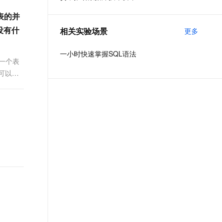
t.diy 一步搞定创意建站
构建大模型应用的安全防护体系
表的并
通过自然语言交互简化开发流程,全栈开发支持
通过阿里云安全产品对 AI 应用进行安全防护
没有什
相关实验场景
更多
一小时快速掌握SQL语法
以一个表
可以调