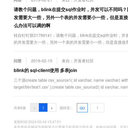
10 分钟在聊天系统中增加
专有云
请教个问题，blink在提交sql作业时，并发可以不同吗
发需要大一些，另外一个表的并发需要小一些，但是直接
么办法可以调的啊
转自钉钉群21789141：请教个问题，blink在提交sql作业时
的并发需要大一些，另外一个表的并发需要小一些，但是直接使用
的啊
问答
2019-02-15
来自：开发者社区
blink的 sql-client使用 多表join
三个源create table csv_source1( id varchar, name varchar) with ( 
target/bin/test1.csv' );create table csv_source2( id varchar, nam
共有6条
<
1
>
跳转至：
GO
更新时间 2024-05-04 13:47:01
本页面内关键词为智能算法引擎基于机器学习所生成，如有任何问题，可在页