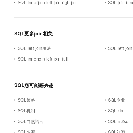
SQL innerjoin left join rightjoin
SQL join inn
SQL更多join相关
SQL left join用法
SQL left join
SQL innerjoin left join full
SQL您可能感兴趣
SQL策略
SQL企业
SQL机制
SQL rtm
SQL自然语言
SQL nl2sql
SQL多源
SQL订阅