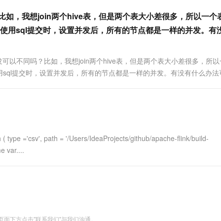
一个 AI 助手
超强辅助，Bol
？比如，我想join两个hive表，但是两个表大小差很多，所以一个
即刻拥有 DeepSeek-R1 满血版
在企业官网、通讯软件中为客户提供 AI 客服
多种方案随心选，轻松解锁专属 DeepSeek
使用sql提交时，设置并发后，所有的节点都是一样的并发。有
，并发可以不同吗？比如，我想join两个hive表，但是两个表大小差很多，所
sql提交时，设置并发后，所有的节点都是一样的并发。有没有什么办法
type ='csv', path = '/Users/IdeaProjects/github/apache-flink/build-
e var....
面下方点击"联系我们"与我们沟通。