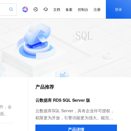
文档
备案
控制台
注册
登录
验
作计划
器
AI 活动
专业服务
服务伙伴合作计划
开发者社区
加入我们
产品动态
服务平台百炼
阿里云 OPC 创新助力计划
一站式生成采购清单，支持单品或批量购买
io：打造专属 AI 语音助手
S产品伙伴计划（繁花）
峰会
CS
造的大模型服务与应用开发平台
一句话生成原生可编辑精美 PPT 文稿
AI 生产力先锋
Al MaaS 服务伙伴赋能合作
域名
博文
Careers
至高可申请百万元
Qwen3.8-Max 模型上线
开启高性价比 AI 编程新体验
弹性可伸缩的云计算服务
Qwen-Audio-3.0-Realtime 端到端实时语音角色扮演
输入一句话想法, 轻松生成专业的 PPT
先锋实践拓展 AI 生产力的边界
Token 补贴，五大权
计划
海大会
伙伴信用分合作计划
商标
问答
社会招聘
益加速 OPC 成功
eek-V4-Pro
SS
一键部署幻兽帕鲁游戏服务器
飞天发布时刻
HOT
Open Search 向量检索版支
划
备案
电子书
校园招聘
pSeek-V4-Pro
视频创作，一键激活电商全链路生产力
稳定、安全、高性价比、高性能的云存储服务
一键购买专属联机服务器，轻松开启游戏
所见，即是所愿
持视频检索 Pipeline 功能
更多支持
划
公司注册
镜像站
视频生成
语音识别与合成
专属 QwenPaw
漫剧工坊：一站式动画创作平台
AI 实训营
HOT
应用身份服务 (IDaaS)
合作伙伴培训与认证
产品推荐
划
上云迁移
站生成，高效打造优质广告素材
全接入的云上超级电脑
从聊天伙伴进化为能主动干活的本地数字员工
快速生产连贯的高质量长漫剧
从基础到进阶，Agent 创客手把手教你
OpenClaw 管理能力上线
e-1.1-T2V
Qwen3-TTS-Flash
lScope
我要反馈
查询合作伙伴
畅细腻的高质量视频
离线语音合成大模型，多语言方言自适应，低延迟高稳定
n Alibaba Cloud ISV 合作
代维服务
建企业门户网站
10 分钟搭建微信、支付宝小程序
云数据库 RDS SQL Server 版
MaxCompute MaxFrame 提
创新加速
ope
登录合作伙伴管理后台
我要建议
站，无忧落地极速上线
以可视化方式快速构建移动和 PC 门户网站
国内短信简单易用，安全可靠，秒级触达，全球覆盖200+国家和地区。
高效部署网站，快速应用到小程序
供自动弹性内存功能
操作，会
e-1.1-I2V
Cosyvoice-V3-Flash
云数据库SQL Server，具有企业许可授权，
后面。
安全
畅自然，细节丰富
高表现力语音合成大模型，语音克隆听感自然
我要投诉
PolarDB
权限更为开放，引擎功能更为强大。能完美
上云场景组合购
Milvus 弹性伸缩功能新增节
伴
漫剧创作，剧本、分镜、视频高效生成
100%兼容MySQL、PostgreSQL，兼容Oracle，支持集中和分布式
覆盖90%+业务场景，专享组合折扣价
点支持范围
支持Windows平台的.NET架构，支持复杂
2V
VPN
Fun-ASR
产品详情