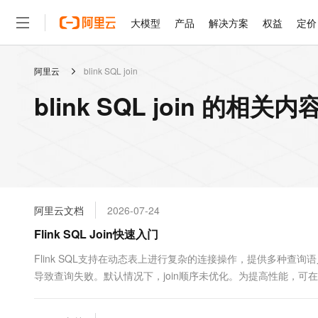
大模型
产品
解决方案
权益
定价
阿里云
blink SQL join
大模型
产品
解决方案
权益
定价
云市场
伙伴
服务
了解阿里云
精选产品
精选解决方案
普惠上云
产品定价
精选商城
成为销售伙伴
售前咨询
为什么选择阿里云
千问AI平台
blink SQL join 的相关内
了解云产品的定价详情
大模型服务平台百炼
千问办公，解锁你的工作
普惠上云 官方力荐
分销伙伴
在线服务
网站建设
什么是云计算
大
大模型服务与应用平台
企业级Agent产品，直接
云服务器38元/年起，超
咨询伙伴
多端小程序
技术领先
云上成本管理
售后服务
轻量应用服务器
Agency Agents：拥
官方推荐返现计划
大模型
精选产品
精选解决方案
Salesforce 国际版订阅
稳定可靠
管理和优化成本
推荐新用户得奖励，单订单
销售伙伴合作计划
自助服务
友盟天域
安全合规
人工智能与机器学习
AI
文本生成
云数据库 RDS
HappyHorse 打造一
云工开物
无影生态合作计划
在线服务
阿里云文档
2026-07-24
观测云
分析师报告
高校专属算力普惠，学生认
计算
互联网应用开发
Qwen3.8-Max
HOT
Salesforce On Alibaba C
工单服务
Flink SQL Join快速入门
智能体时代全能旗舰模型
Tuya 物联网平台阿里云
研究报告与白皮书
人工智能平台 PAI
快速拥有专属 OpenClaw
大模
Consulting Partner 合
大数据
容器
免费试用
短信专区
一站式AI开发、训练和推
Flink SQL支持在动态表上进行复杂的连接操作，提供多种查询语
蓝凌 OA
Qwen3.7-Plus
AI 大模型销售与服务生
现代化应用
导致查询失败。默认情况下，join顺序未优化。为提高性能，可
存储
天池大赛
能看、能想、能动手的多模
云解析DNS
解决方案免费试用 新老
电子合同
最高领取价值200元试用
安全
网络与CDN
AI 算法大赛
Qwen3-VL-Plus
畅捷通