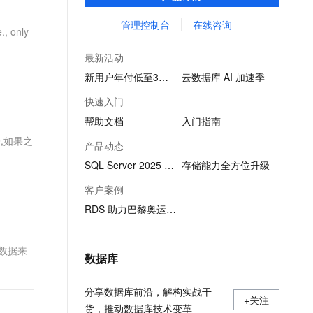
SQL查询，性能优秀，并有强大的可视化管
文戏情感细腻自然，动作戏激烈拳拳到肉，实现更强表演能力
支持中英文自由切换，具备更强的噪声鲁棒性
ernetes 版 ACK
云聚AI 严选权益
AI 原生数据库服务发布
SSL 证书
理工具，帮助您轻松管理数据。
管理控制台
在线咨询
，一键激活高效办公新体验
理容器应用的 K8s 服务
精选AI产品，从模型到应用全链提效
Agent 数据网关
, only
堡垒机
AI 用量加速计划
云原生数据库 PolarDB
最新活动
应用
防火墙
、识别商机，让客服更高效、服务更出色。
新老同享，达量后返
Agentic Database 发布
新用户年付低至3折起
云数据库 AI 加速季
千问办公
主机安全
NEW
快速入门
的智能体编程平台
一站式AI生产力平台
帮助文档
入门指南
AI 应用及服务市场
伶鹊
表,如果之
产品动态
企业级人与Agent协作平台，接入和调度多个数字员工
智能客服平台，对话机器人、对话分析、智能外呼
AI 应用
SQL Server 2025 版本发布
存储能力全方位升级
大模型服务平台百炼 - 全妙
大模型
客户案例
应用创作平台
多模态内容创作工具，已接入 DeepSeek
RDS 助力巴黎奥运会系统稳定运行
自然语言处理
数据标注
联数据来
数据库
机器学习
息提取
与 AI 智能体进行实时音视频通话
分享数据库前沿，解构实战干
从文本、图片、视频中提取结构化的属性信息
构建支持视频理解的 AI 音视频实时通话应用
+关注
货，推动数据库技术变革