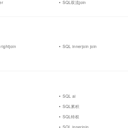
er
SQL双流join
 rightjoin
SQL innerjoin join
SQL ai
SQL累积
SQL特权
SQL innerjoin