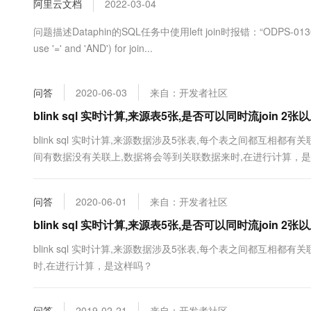
阿里云文档
2022-03-04
大数据开发治理平台 Data
AI 产品 免费试用
网络
安全
云开发大赛
Tableau 订阅
1亿+ 大模型 tokens 和 
问题描述Dataphin的SQL任务中使用left join时报错：“ODPS-0130071:[4,4] 
可观测
入门学习赛
中间件
AI空中课堂在线直播课
use '=' and 'AND') for join...
云防火墙
140+云产品 免费试用
大模型服务
上云与迁云
云原生的云上边界网络安全
产品新客免费试用，最长1
数据库
生态解决方案
千问AI平台-Token Plan
问答
2020-06-03
来自：开发者社区
企业出海
大模型ACA认证体验
大数据计算
助力企业全员 AI 认知与能
blink sql 实时计算,来源表5张,是否可以同时流join 2
行业生态解决方案
政企业务
媒体服务
千问AI平台-模型体验
blink sql 实时计算,来源数据涉及5张表,每个表之间都互相都有
开发者生态解决方案
在线体验全尺寸、多种模态
间有数据没有关联上,数据将会等到关联数据来时,在进行计算，
企业服务与云通信
AI 开发和 AI 应用解决
Happy 系列大模型
域名与网站
问答
2020-06-01
来自：开发者社区
终端用户计算
blink sql 实时计算,来源表5张,是否可以同时流join 2
Serverless
大模型解决方案
blink sql 实时计算,来源数据涉及5张表,每个表之间都互相都
时,在进行计算，是这样吗？
开发工具
快速部署 Dify，高效搭建 
迁移与运维管理
问答
2019-02-21
来自：开发者社区