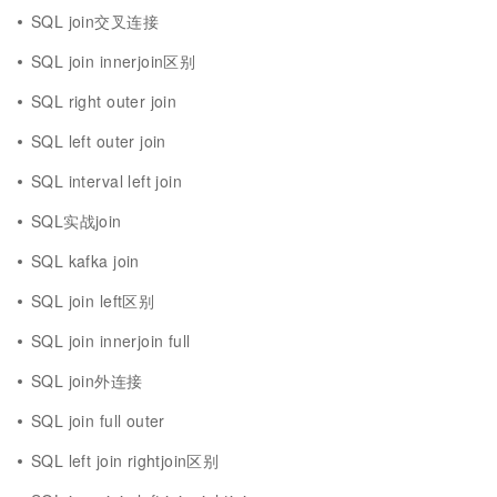
SQL join交叉连接
SQL join innerjoin区别
SQL right outer join
SQL left outer join
SQL interval left join
SQL实战join
SQL kafka join
SQL join left区别
SQL join innerjoin full
SQL join外连接
SQL join full outer
SQL left join rightjoin区别