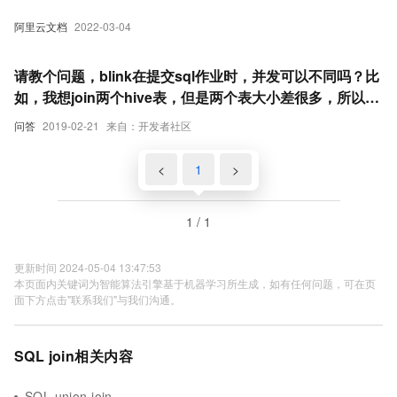
阿里云文档
2022-03-04
请教个问题，blink在提交sql作业时，并发可以不同吗？比
如，我想join两个hive表，但是两个表大小差很多，所以一
个表的并发需要大一些，另外一个表的并发需要小一些，但
问答
2019-02-21
来自：开发者社区
是直接使用sql提交时，设置并发后，所有的节点都是一样
的并发。有没有什么办法可以调的啊
<
1
>
1 / 1
更新时间 2024-05-04 13:47:53
本页面内关键词为智能算法引擎基于机器学习所生成，如有任何问题，可在页
面下方点击"联系我们"与我们沟通。
SQL join相关内容
SQL union join