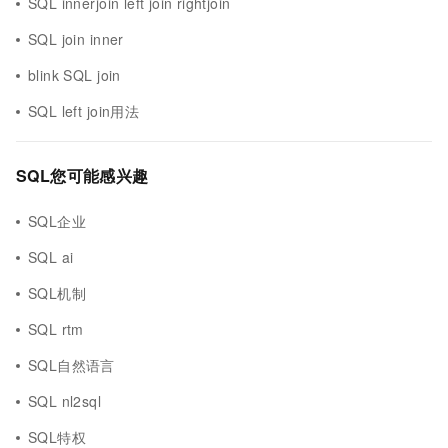
SQL innerjoin left join rightjoin
SQL join inner
blink SQL join
SQL left join用法
SQL您可能感兴趣
SQL企业
SQL ai
SQL机制
SQL rtm
SQL自然语言
SQL nl2sql
SQL特权