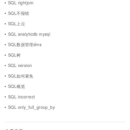
SQL rightjoin
SQL不报错
SQL上云
SQL analyticdb mysql
SQL数据管理dms
SQL树
SQL version
SQL如何避免
SQL概览
SQL incorrect
SQL only_full_group_by