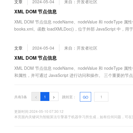
文章
2024-05-04
来自：开发者社区
大数据开发治理平台 Data
AI 产品 免费试用
网络
安全
云开发大赛
Tableau 订阅
XML DOM 节点信息
1亿+ 大模型 tokens 和 
可观测
入门学习赛
中间件
AI空中课堂在线直播课
XML DOM 节点信息 nodeName、nodeValue 和 nodeT
云防火墙
140+云产品 免费试用
大模型服务
books.xml。函数 loadXMLDoc()，位于外部 JavaScrip
上云与迁云
云原生的云上边界网络安全
产品新客免费试用，最长1
数据库
"books.xml&...
生态解决方案
千问AI平台-Token Plan
企业出海
大模型ACA认证体验
大数据计算
文章
2024-05-04
来自：开发者社区
助力企业全员 AI 认知与能
行业生态解决方案
政企业务
媒体服务
千问AI平台-模型体验
XML DOM 节点信息
开发者生态解决方案
在线体验全尺寸、多种模态
企业服务与云通信
XML DOM 节点信息 nodeName、nodeValue 和 nod
AI 开发和 AI 应用解决
和属性，并可通过 JavaScript 进行访问和操作。 三个重要的节点属性是： 
Happy 系列大模型
域名与网站
规...
终端用户计算
共有3条
<
1
>
跳转至：
GO
Serverless
大模型解决方案
更新时间 2024-05-10 07:30:12
开发工具
本页面内关键词为智能算法引擎基于机器学习所生成，如有任何问题，可在页
快速部署 Dify，高效搭建 
迁移与运维管理