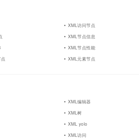
一个 AI 助手
超强辅助，Bol
即刻拥有 DeepSeek-R1 满血版
在企业官网、通讯软件中为客户提供 AI 客服
多种方案随心选，轻松解锁专属 DeepSeek
XML访问节点
点
XML节点信息
称
XML节点性能
节点
XML元素节点
XML编辑器
XML树
XML yolo
XML访问