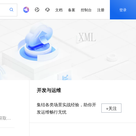
文档
备案
控制台
注册
登录
验
作计划
器
AI 活动
专业服务
服务伙伴合作计划
开发者社区
加入我们
产品动态
服务平台百炼
阿里云 OPC 创新助力计划
一站式生成采购清单，支持单品或批量购买
io：打造专属 AI 语音助手
S产品伙伴计划（繁花）
峰会
CS
造的大模型服务与应用开发平台
一句话生成原生可编辑精美 PPT 文稿
AI 生产力先锋
Al MaaS 服务伙伴赋能合作
域名
博文
Careers
至高可申请百万元
Qwen3.8-Max 模型上线
开启高性价比 AI 编程新体验
弹性可伸缩的云计算服务
Qwen-Audio-3.0-Realtime 端到端实时语音角色扮演
输入一句话想法, 轻松生成专业的 PPT
先锋实践拓展 AI 生产力的边界
Token 补贴，五大权
计划
海大会
伙伴信用分合作计划
商标
问答
社会招聘
益加速 OPC 成功
eek-V4-Pro
SS
一键部署幻兽帕鲁游戏服务器
飞天发布时刻
HOT
Open Search 向量检索版支
划
备案
电子书
校园招聘
pSeek-V4-Pro
视频创作，一键激活电商全链路生产力
稳定、安全、高性价比、高性能的云存储服务
一键购买专属联机服务器，轻松开启游戏
所见，即是所愿
持视频检索 Pipeline 功能
更多支持
划
公司注册
镜像站
视频生成
语音识别与合成
专属 QwenPaw
漫剧工坊：一站式动画创作平台
AI 实训营
HOT
应用身份服务 (IDaaS)
合作伙伴培训与认证
开发与运维
划
上云迁移
站生成，高效打造优质广告素材
全接入的云上超级电脑
从聊天伙伴进化为能主动干活的本地数字员工
快速生产连贯的高质量长漫剧
从基础到进阶，Agent 创客手把手教你
OpenClaw 管理能力上线
e-1.1-T2V
Qwen3-TTS-Flash
lScope
我要反馈
查询合作伙伴
畅细腻的高质量视频
离线语音合成大模型，多语言方言自适应，低延迟高稳定
n Alibaba Cloud ISV 合作
代维服务
建企业门户网站
10 分钟搭建微信、支付宝小程序
MaxCompute MaxFrame 提
集结各类场景实战经验，助你开
+关注
创新加速
ope
登录合作伙伴管理后台
我要建议
站，无忧落地极速上线
以可视化方式快速构建移动和 PC 门户网站
国内短信简单易用，安全可靠，秒级触达，全球覆盖200+国家和地区。
高效部署网站，快速应用到小程序
供自动弹性内存功能
发运维畅行无忧
e-1.1-I2V
Cosyvoice-V3-Flash
来获取
安全
畅自然，细节丰富
高表现力语音合成大模型，语音克隆听感自然
我要投诉
PolarDB
上云场景组合购
Milvus 弹性伸缩功能新增节
伴
漫剧创作，剧本、分镜、视频高效生成
100%兼容MySQL、PostgreSQL，兼容Oracle，支持集中和分布式
覆盖90%+业务场景，专享组合折扣价
点支持范围
2V
VPN
Fun-ASR