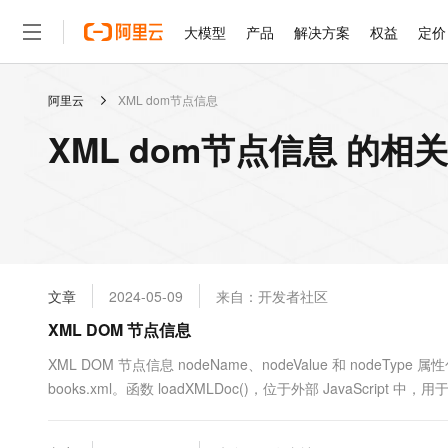
大模型
产品
解决方案
权益
定价
阿里云
XML dom节点信息
大模型
产品
解决方案
权益
定价
云市场
伙伴
服务
了解阿里云
精选产品
精选解决方案
普惠上云
产品定价
精选商城
成为销售伙伴
售前咨询
为什么选择阿里云
千问AI平台
XML dom节点信息 的相
了解云产品的定价详情
大模型服务平台百炼
千问办公，解锁你的工作
普惠上云 官方力荐
分销伙伴
在线服务
网站建设
什么是云计算
大
大模型服务与应用平台
企业级Agent产品，直接
云服务器38元/年起，超
咨询伙伴
多端小程序
技术领先
云上成本管理
售后服务
轻量应用服务器
Agency Agents：拥
官方推荐返现计划
大模型
精选产品
精选解决方案
Salesforce 国际版订阅
稳定可靠
管理和优化成本
推荐新用户得奖励，单订单
销售伙伴合作计划
自助服务
友盟天域
安全合规
人工智能与机器学习
AI
文本生成
云数据库 RDS
HappyHorse 打造一
云工开物
无影生态合作计划
在线服务
文章
2024-05-09
来自：开发者社区
观测云
分析师报告
高校专属算力普惠，学生认
计算
互联网应用开发
Qwen3.8-Max
HOT
Salesforce On Alibaba C
工单服务
XML DOM 节点信息
智能体时代全能旗舰模型
Tuya 物联网平台阿里云
研究报告与白皮书
人工智能平台 PAI
快速拥有专属 OpenClaw
大模
Consulting Partner 合
大数据
容器
免费试用
短信专区
一站式AI开发、训练和推
XML DOM 节点信息 nodeName、nodeValue 和 nodeT
蓝凌 OA
Qwen3.7-Plus
AI 大模型销售与服务生
现代化应用
books.xml。函数 loadXMLDoc()，位于外部 JavaScrip
存储
天池大赛
能看、能想、能动手的多模
云解析DNS
解决方案免费试用 新老
电子合同
"books.xml&...
最高领取价值200元试用
安全
网络与CDN
AI 算法大赛
Qwen3-VL-Plus
畅捷通