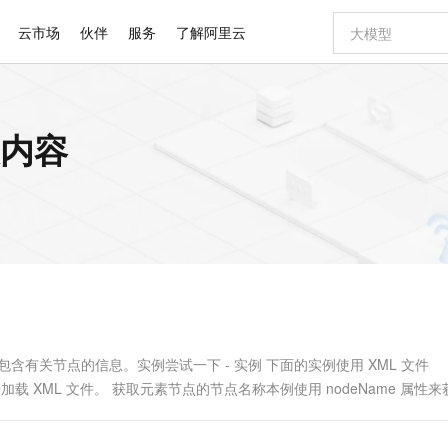
云市场
伙伴
服务
了解阿里云
AI 特惠
数据与 API
成为产品伙伴
企业增值服务
最佳实践
价格计算器
AI 场景体
基础软件
产品伙伴合
阿里云认证
市场活动
配置报价
大模型
关内容
自助选配和估算价格
新方式
睿译宝，AI翻译排版一步到位
智启 AI 普惠权益
产品生态集成认证中心
企业支持计划
云上春晚
域名与网站
千问官方 MaaS 平台，为开发者和 Agent 而生，新用户赠送 1 亿 + tokens 额度
Qwen Aud
AI Coding
阿里云Maa
2026 阿里云
云服务器 E
为企业打
数据集
Windows
大模型认证
模型
NEW
NEW
交付可用成果
值低价云产品抢先购
上传文档即自动完成翻译和格式还原
至高享 1亿+免费 tokens，加速 Al 应用落地
提供智能易用的域名与建站服务
智能编程，一键
安全可靠、
产品生态伙伴
专家技术服务
云上奥运之旅
弹性计算合作
阿里云中企出
手机三要素
宝塔 Linux
全部认证
价格优势
有专属领域专家
GLM-5.2：长任务时代开源旗舰模型
阿里云 OPC 创新助力计划
千问大模型
即刻拥有 DeepS
AI 电商营销
对象存储 O
大模型
产品生态伙伴工作台
企业增值服务台
云栖战略参考
云存储合作计
云栖大会
身份实名认证
CentOS
训练营
推动算力普惠，释放技术红利
最高返9万
多领域专家智能体,一键组建 AI 虚拟交付团队
快速构建应用程序和网站，即刻迈出上云第一步
至高百万元 Token 补贴，加速一人公司成长
多元化、高性能、安全可靠的大模型服务
真正可用的 1M 上下文,一次完成代码全链路开发
轻松解锁专属 Dee
从图文生成到
云上的中国
数据库合作计
活动全景
短信
Docker
图片和
站式影视创作平台
Hermes Agent，打造自进化智能体
Token Plan 模型订阅计划
数字证书管理服务（原SSL证书）
5 分钟轻松部署
AI 广告创作
无影云电脑
企业成长
NEW
信息公告
看见新力量
云网络合作计
OCR 文字识别
JAVA
证享300元代金券
可视化编排打通从文字构思到成片全链路闭环
全托管，含MySQL、PostgreSQL、SQL Server、MariaDB多引擎
自主进化，持久记忆，越用越聪明
Qwen3.8-Max 首发尝鲜，限时加量 10 倍，夜间低至2折
实现全站HTTPS，呈现可信的WEB访问
图文、视频一
随时随地安
Kimi-K3
HappyHors
NEW
魔搭 Mode
loud
服务实践
官网公告
Kimi 最新旗舰模型，长程编程与推理利器
让文字生成流
金融模力时刻
Salesforce O
版
发票查验
全能环境
Claude Code + GStack 打造工程团队
千问办公，限时限量积分加倍
Qoder
低代码高效构
AI 建站
短信服务
型
NEW
作计划
计划
创新中心
魔搭 ModelSc
健康状态
理服务
让AI从“聊天伙伴”进化为能干活的“数字员工”
安装技能 GStack，拥有专属 AI 工程团队
你的AI工作搭子，覆盖日常办公高频场景
面向真实软件的智能体编程平台
0 代码专业建
ype 属性包含有关节点的信息。实例尝试一下 - 实例 下面的实例使用 XML 文件
客户案例
天气预报查询
操作系统
Deepseek-v4-pro
HappyHors
态合作计划
t 中，用于加载 XML 文件。 获取元素节点的节点名称本例使用 nodeName 属性
态智能体模型
旗舰 MoE 大模型，百万上下文与顶尖推理能力
图生视频，流
同享
万小智 AI 建站低至 15元/月
Qoder CN
AI 短剧/漫剧
云原生数据库 
快递物流查询
WordPress
成为服务伙
高校合作
点，立即开启云上创新
覆盖公网/内网、递归/权威、移动APP等全场景解析服务
送.CN域名，送备案服务码
基于千问大模型等，支持代码智能生成、研发智能问答
AI助力短剧
GLM-5.2
Wan2.7-T
Ubuntu