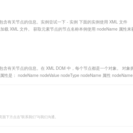
服务生态伙伴
视觉 Coding、空间感知、多模态思考等全面升级
1M上下文，专为长程任务能力而生
云工开物
企业应用
Works
Night Plan 支持 Qwen 3.8-Max
云原生大数据计算服务 MaxCompute
AI 办公
容器服务 Kub
NEW
Red Hat
30+ 款产品免费体验
Data Agent 驱动的一站式 Data+AI 开发治理平台
夜间 5 折，Qwen/Meoo/TokenPlan 客户专享
面向分析的企业级SaaS模式云数据仓库
AI智能应用
提供一站式管
科研合作
ERP
堂（旗舰版）
SUSE
ype 属性包含有关节点的信息。实例尝试一下 - 实例 下面的实例使用 XML 文件
智能客服
AI 应用构建
大模型原生
CRM
t 中，用于加载 XML 文件。 获取元素节点的节点名称本例使用 nodeName 属性
防护产品
2个月
自动承接线索
建站小程序
Qoder
大模型服务平台百炼-应用模版
OA 办公系统
HOT
NEW
面向真实软件
个人版上线、团队版降价；千问3.8-Max首发发尝鲜
丰富多元化的应用模版和解决方案
力提升
财税管理
模板建站
万有无界
大模型服务平台百炼-智能体
400电话
定制建站
的模型效果
灵活可视化地构建企业级 Agent
eType 属性包含有关节点的信息。在 XML DOM 中，每个节点都是一个对象。 对
方案
广告营销
模板小程序
nodeName nodeValue nodeType nodeName 属性 nodeNam
秒悟
人工智能平台 PAI
定制小程序
云端极速 AI 
新一代 AI 视频生成模型，深度适配广告营销等场景
AI Native 的算法工程平台，一站式完成建模、训练、推理服务部署
APP 开发
建站系统
面下方点击"联系我们"与我们沟通。
AI 应用
10分钟微调：让0.6B模型媲美235B模
多模态数据信
型
依托云原生高可用架构,实现Dify私有化部署
用1%尺寸在特定领域达到大模型90%以上效果