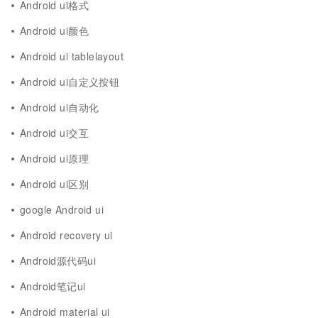
Android ui格式
Android ui颜色
Android ui tablelayout
Android ui自定义按钮
Android ui自动化
Android ui交互
Android ui原理
Android ui区别
google Android ui
Android recovery ui
Android源代码ui
Android笔记ui
Android material ui