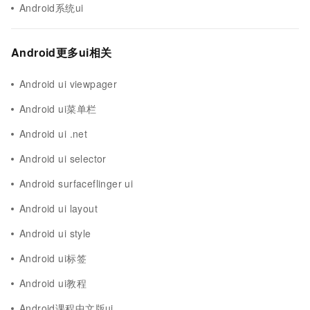
Android系统ui
Android更多ui相关
Android ui viewpager
Android ui菜单栏
Android ui .net
Android ui selector
Android surfaceflinger ui
Android ui layout
Android ui style
Android ui标签
Android ui教程
Android课程中文版ui