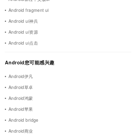
Android fragment ui
Android ui神兵
Android ui资源
Android ui点击
Android您可能感兴趣
Android伊凡
Android草卓
Android鸿蒙
Android苹果
Android bridge
Android商业