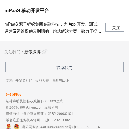
mPaaS 移动开发平台
mPaaS 源于蚂蚁集团金融科技，为 App 开发、测试、
+关注
运营及运维提供云到端的一站式解决方案，致力于提供
高效、灵活、稳定的移动研发、管理平台。 官网地
址：
关注我们：
https://www.aliyun.com/product/mobilepaas/mpaas
新浪微博
联系我们
文档
|
开发者社区
|
天池大赛
|
培训与认证
法律声明及隐私权政策
|
Cookies政策
© 2009-现在 Aliyun.com 版权所有
增值电信业务经营许可证：
浙B2-20080101
域名注册服务机构许可：
浙D3-20210002
浙公网安备 33010602009975号
浙B2-20080101-4