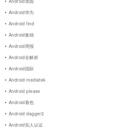
Android加固
Android华为
Android find
Android集锦
Android周报
Android全解析
Android国际
Android mediatek
Android please
Android着色
Android dagger2
Android实人认证