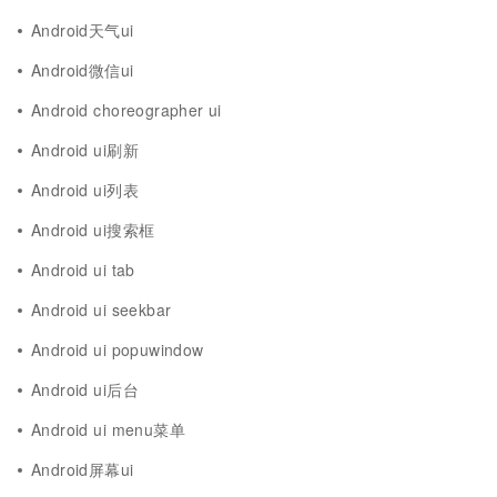
Android天气ui
Android微信ui
Android choreographer ui
Android ui刷新
Android ui列表
Android ui搜索框
Android ui tab
Android ui seekbar
Android ui popuwindow
Android ui后台
Android ui menu菜单
Android屏幕ui