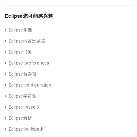
Eclipse您可能感兴趣
Eclipse步骤
Eclipse内置浏览器
Eclipse书签
Eclipse preferences
Eclipse首选项
Eclipse configuration
Eclipse字符集
Eclipse mysql8
Eclipse解析
Eclipse buildpath