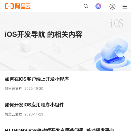
iOS开发导航 的相关内容
如何在iOS客户端上开发小程序
阿里云文档
2025-10-20
如何开发iOS应用程序小组件
阿里云文档
2023-11-29
HTTPDNS-iOS移动端开发有哪些问题_移动研发平台