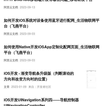
阿里云文档
2023-09-13
如何开发iOS系统对设备使用蓝牙进行配网_生活物联网平
台（飞燕平台）
阿里云文档
2023-09-03
如何使用Native开发iOSApp定制化配网页面_生活物联网
平台（飞燕平台）
阿里云文档
2023-09-03
iOS开发 - 渐变导航条升级版（判断滚动的
方向和改变方向时的位置）
文章
2023-01-09
来自：开发者社区
iOS开发UINavigation系列四——导航控制器
UINavigationController