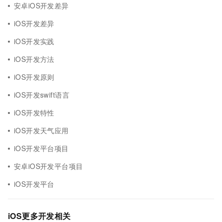
安卓iOS开发差异
iOS开发差异
iOS开发实践
iOS开发方法
iOS开发原则
iOS开发swift语言
iOS开发特性
iOS开发天气应用
iOS开发平台项目
安卓iOS开发平台项目
iOS开发平台
iOS更多开发相关