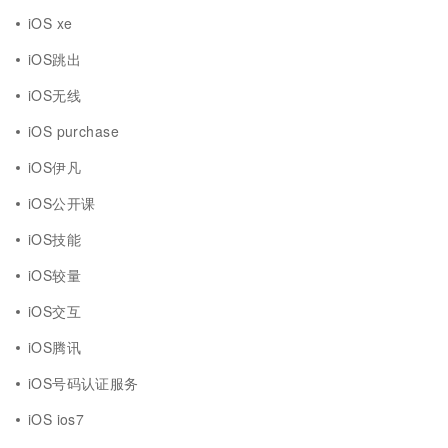
iOS xe
iOS跳出
iOS无线
iOS purchase
iOS伊凡
iOS公开课
iOS技能
iOS较量
iOS交互
iOS腾讯
iOS号码认证服务
iOS ios7