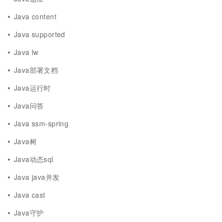
Java content
Java supported
Java lw
Java部署文档
Java运行时
Java问答
Java ssm-spring
Java树
Java动态sql
Java java并发
Java cast
Java守护