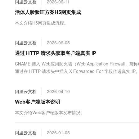
阿里云文档
2026-06-11
大数据开发治理平台 Data
AI 产品 免费试用
网络
安全
云开发大赛
Tableau 订阅
活体人脸验证方案H5网页集成
1亿+ 大模型 tokens 和 
可观测
入门学习赛
中间件
AI空中课堂在线直播课
本文介绍H5网页集成流程。
云防火墙
140+云产品 免费试用
大模型服务
上云与迁云
云原生的云上边界网络安全
产品新客免费试用，最长1
数据库
生态解决方案
千问AI平台-Token Plan
阿里云文档
2026-06-05
企业出海
大模型ACA认证体验
大数据计算
助力企业全员 AI 认知与能
行业生态解决方案
通过 HTTP 请求头获取客户端真实 IP
政企业务
媒体服务
千问AI平台-模型体验
开发者生态解决方案
CNAME 接入 Web应用防火墙（Web Application Firew
在线体验全尺寸、多种模态
企业服务与云通信
通过在 HTTP 请求头中插入 X-Forwarded-For 字段传递
AI 开发和 AI 应用解决
日志记录和安全审计正常工作。
Happy 系列大模型
域名与网站
阿里云文档
2026-04-10
终端用户计算
Web客户端版本说明
Serverless
大模型解决方案
本文介绍Web客户端版本发布情况。
开发工具
快速部署 Dify，高效搭建 
阿里云文档
2026-01-05
迁移与运维管理