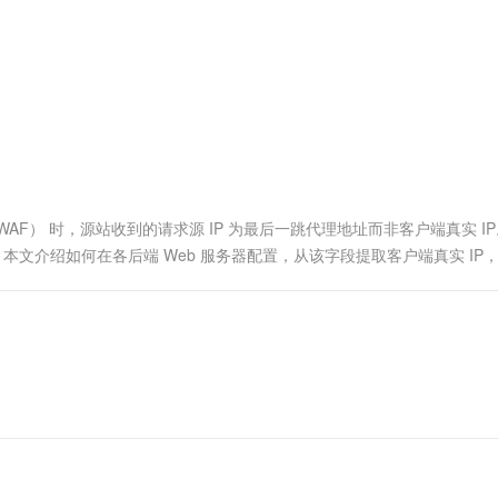
服务生态伙伴
视觉 Coding、空间感知、多模态思考等全面升级
1M上下文，专为长程任务能力而生
云工开物
企业应用
Works
Night Plan 支持 Qwen 3.8-Max
云原生大数据计算服务 MaxCompute
AI 办公
容器服务 Kub
NEW
Red Hat
30+ 款产品免费体验
Data Agent 驱动的一站式 Data+AI 开发治理平台
夜间 5 折，Qwen/Meoo/TokenPlan 客户专享
面向分析的企业级SaaS模式云数据仓库
AI智能应用
提供一站式管
科研合作
ERP
堂（旗舰版）
SUSE
智能客服
AI 应用构建
大模型原生
CRM
防护产品
2个月
自动承接线索
建站小程序
Qoder
大模型服务平台百炼-应用模版
OA 办公系统
HOT
NEW
面向真实软件
个人版上线、团队版降价；千问3.8-Max首发发尝鲜
丰富多元化的应用模版和解决方案
力提升
财税管理
模板建站
万有无界
大模型服务平台百炼-智能体
400电话
定制建站
all，简称WAF） 时，源站收到的请求源 IP 为最后一跳代理地址而非客户端真实 I
的模型效果
灵活可视化地构建企业级 Agent
真实 IP。本文介绍如何在各后端 Web 服务器配置，从该字段提取客户端真实 IP
方案
广告营销
模板小程序
秒悟
人工智能平台 PAI
定制小程序
云端极速 AI 
新一代 AI 视频生成模型，深度适配广告营销等场景
AI Native 的算法工程平台，一站式完成建模、训练、推理服务部署
APP 开发
建站系统
AI 应用
10分钟微调：让0.6B模型媲美235B模
多模态数据信
型
依托云原生高可用架构,实现Dify私有化部署
用1%尺寸在特定领域达到大模型90%以上效果