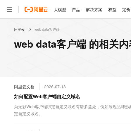
大模型
产品
解决方案
权益
定价
阿里云
web data客户端
大模型
产品
解决方案
权益
定价
云市场
伙伴
服务
了解阿里云
精选产品
精选解决方案
普惠上云
产品定价
精选商城
成为销售伙伴
售前咨询
为什么选择阿里云
千问AI平台
web data客户端 的相关
了解云产品的定价详情
大模型服务平台百炼
千问办公，解锁你的工作
普惠上云 官方力荐
分销伙伴
在线服务
网站建设
什么是云计算
大
大模型服务与应用平台
企业级Agent产品，直接
云服务器38元/年起，超
咨询伙伴
多端小程序
技术领先
云上成本管理
售后服务
轻量应用服务器
Agency Agents：拥
官方推荐返现计划
大模型
精选产品
精选解决方案
Salesforce 国际版订阅
稳定可靠
管理和优化成本
推荐新用户得奖励，单订单
销售伙伴合作计划
自助服务
友盟天域
安全合规
人工智能与机器学习
AI
文本生成
云数据库 RDS
HappyHorse 打造一
云工开物
无影生态合作计划
在线服务
阿里云文档
2026-07-13
观测云
分析师报告
高校专属算力普惠，学生认
计算
互联网应用开发
Qwen3.8-Max
HOT
Salesforce On Alibaba C
工单服务
如何配置Web客户端自定义域名
智能体时代全能旗舰模型
Tuya 物联网平台阿里云
研究报告与白皮书
人工智能平台 PAI
快速拥有专属 OpenClaw
大模
Consulting Partner 合
大数据
容器
免费试用
短信专区
一站式AI开发、训练和推
为无影Web客户端绑定自定义域名有诸多益处，例如展现品牌
蓝凌 OA
Qwen3.7-Plus
AI 大模型销售与服务生
现代化应用
定自定义域名。
存储
天池大赛
能看、能想、能动手的多模
云解析DNS
解决方案免费试用 新老
电子合同
最高领取价值200元试用
安全
网络与CDN
AI 算法大赛
Qwen3-VL-Plus
畅捷通