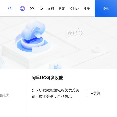
文档
备案
控制台
注册
登录
验
作计划
器
AI 活动
专业服务
服务伙伴合作计划
开发者社区
加入我们
产品动态
服务平台百炼
阿里云 OPC 创新助力计划
一站式生成采购清单，支持单品或批量购买
io：打造专属 AI 语音助手
S产品伙伴计划（繁花）
峰会
CS
造的大模型服务与应用开发平台
一句话生成原生可编辑精美 PPT 文稿
AI 生产力先锋
Al MaaS 服务伙伴赋能合作
域名
博文
Careers
至高可申请百万元
Qwen3.8-Max 模型上线
开启高性价比 AI 编程新体验
弹性可伸缩的云计算服务
Qwen-Audio-3.0-Realtime 端到端实时语音角色扮演
输入一句话想法, 轻松生成专业的 PPT
先锋实践拓展 AI 生产力的边界
Token 补贴，五大权
计划
海大会
伙伴信用分合作计划
商标
问答
社会招聘
益加速 OPC 成功
eek-V4-Pro
SS
一键部署幻兽帕鲁游戏服务器
飞天发布时刻
HOT
Open Search 向量检索版支
划
备案
电子书
校园招聘
pSeek-V4-Pro
视频创作，一键激活电商全链路生产力
稳定、安全、高性价比、高性能的云存储服务
一键购买专属联机服务器，轻松开启游戏
所见，即是所愿
持视频检索 Pipeline 功能
更多支持
划
公司注册
镜像站
视频生成
语音识别与合成
专属 QwenPaw
漫剧工坊：一站式动画创作平台
AI 实训营
HOT
应用身份服务 (IDaaS)
合作伙伴培训与认证
阿里UC研发效能
划
上云迁移
站生成，高效打造优质广告素材
全接入的云上超级电脑
从聊天伙伴进化为能主动干活的本地数字员工
快速生产连贯的高质量长漫剧
从基础到进阶，Agent 创客手把手教你
OpenClaw 管理能力上线
e-1.1-T2V
Qwen3-TTS-Flash
lScope
我要反馈
查询合作伙伴
畅细腻的高质量视频
离线语音合成大模型，多语言方言自适应，低延迟高稳定
n Alibaba Cloud ISV 合作
代维服务
建企业门户网站
10 分钟搭建微信、支付宝小程序
MaxCompute MaxFrame 提
分享研发效能领域相关优秀实
+关注
创新加速
ope
登录合作伙伴管理后台
我要建议
站，无忧落地极速上线
以可视化方式快速构建移动和 PC 门户网站
国内短信简单易用，安全可靠，秒级触达，全球覆盖200+国家和地区。
高效部署网站，快速应用到小程序
供自动弹性内存功能
如何绑
践，技术分享，产品信息
e-1.1-I2V
Cosyvoice-V3-Flash
安全
畅自然，细节丰富
高表现力语音合成大模型，语音克隆听感自然
我要投诉
PolarDB
上云场景组合购
Milvus 弹性伸缩功能新增节
伴
漫剧创作，剧本、分镜、视频高效生成
100%兼容MySQL、PostgreSQL，兼容Oracle，支持集中和分布式
覆盖90%+业务场景，专享组合折扣价
点支持范围
2V
VPN
Fun-ASR