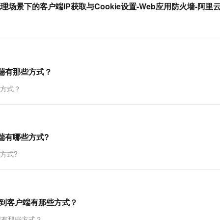
置七层代理场景下的客户端IP获取与Cookie设置-Web应用防火墙-阿里
一个 AI 助手
超强辅助，Bol
即刻拥有 DeepSeek-R1 满血版
在企业官网、通讯软件中为客户提供 AI 客服
多种方案随心选，轻松解锁专属 DeepSeek
户端有那些方式？
些方式？
户端有哪些方式?
些方式?
a到客户端有那些方式？
端有那些方式？