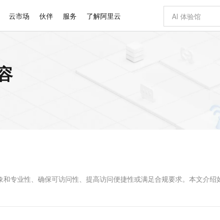
云市场
伙伴
服务
了解阿里云
AI 特惠
数据与 API
成为产品伙伴
企业增值服务
最佳实践
价格计算器
AI 场景体
基础软件
产品伙伴合
阿里云认证
市场活动
配置报价
大模型
内容
自助选配和估算价格
新方式
睿译宝，AI翻译排版一步到位
智启 AI 普惠权益
产品生态集成认证中心
企业支持计划
云上春晚
域名与网站
千问官方 MaaS 平台，为开发者和 Agent 而生，新用户赠送 1 亿 + tokens 额度
Qwen Aud
AI Coding
阿里云Maa
2026 阿里云
云服务器 E
为企业打
数据集
Windows
大模型认证
模型
NEW
NEW
交付可用成果
值低价云产品抢先购
上传文档即自动完成翻译和格式还原
至高享 1亿+免费 tokens，加速 Al 应用落地
提供智能易用的域名与建站服务
智能编程，一键
安全可靠、
产品生态伙伴
专家技术服务
云上奥运之旅
弹性计算合作
阿里云中企出
手机三要素
宝塔 Linux
全部认证
价格优势
有专属领域专家
GLM-5.2：长任务时代开源旗舰模型
阿里云 OPC 创新助力计划
千问大模型
即刻拥有 DeepS
AI 电商营销
对象存储 O
大模型
产品生态伙伴工作台
企业增值服务台
云栖战略参考
云存储合作计
云栖大会
身份实名认证
CentOS
训练营
推动算力普惠，释放技术红利
最高返9万
多领域专家智能体,一键组建 AI 虚拟交付团队
快速构建应用程序和网站，即刻迈出上云第一步
至高百万元 Token 补贴，加速一人公司成长
多元化、高性能、安全可靠的大模型服务
真正可用的 1M 上下文,一次完成代码全链路开发
轻松解锁专属 Dee
从图文生成到
云上的中国
数据库合作计
活动全景
短信
Docker
图片和
站式影视创作平台
Hermes Agent，打造自进化智能体
Token Plan 模型订阅计划
数字证书管理服务（原SSL证书）
5 分钟轻松部署
AI 广告创作
无影云电脑
企业成长
NEW
信息公告
看见新力量
云网络合作计
OCR 文字识别
JAVA
证享300元代金券
可视化编排打通从文字构思到成片全链路闭环
全托管，含MySQL、PostgreSQL、SQL Server、MariaDB多引擎
自主进化，持久记忆，越用越聪明
Qwen3.8-Max 首发尝鲜，限时加量 10 倍，夜间低至2折
实现全站HTTPS，呈现可信的WEB访问
图文、视频一
随时随地安
Kimi-K3
HappyHors
NEW
魔搭 Mode
loud
服务实践
官网公告
Kimi 最新旗舰模型，长程编程与推理利器
让文字生成流
金融模力时刻
Salesforce O
版
发票查验
全能环境
Claude Code + GStack 打造工程团队
千问办公，限时限量积分加倍
Qoder
低代码高效构
AI 建站
短信服务
型
NEW
作计划
计划
创新中心
魔搭 ModelSc
健康状态
理服务
让AI从“聊天伙伴”进化为能干活的“数字员工”
安装技能 GStack，拥有专属 AI 工程团队
你的AI工作搭子，覆盖日常办公高频场景
面向真实软件的智能体编程平台
0 代码专业建
形象和专业性、确保可访问性、提高访问便捷性或满足合规要求。本文介绍
客户案例
天气预报查询
操作系统
Deepseek-v4-pro
HappyHors
态合作计划
态智能体模型
旗舰 MoE 大模型，百万上下文与顶尖推理能力
图生视频，流
同享
万小智 AI 建站低至 15元/月
Qoder CN
AI 短剧/漫剧
云原生数据库 
快递物流查询
WordPress
成为服务伙
高校合作
点，立即开启云上创新
覆盖公网/内网、递归/权威、移动APP等全场景解析服务
送.CN域名，送备案服务码
基于千问大模型等，支持代码智能生成、研发智能问答
AI助力短剧
GLM-5.2
Wan2.7-T
Ubuntu