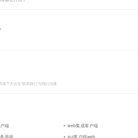
？
面下方点击"联系我们"与我们沟通。
客户端
web集成客户端
服务器端
aui客户端web