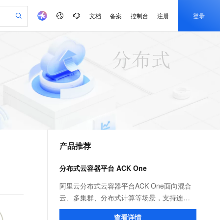
文档
备案
控制台
注册
登录
验
作计划
器
AI 活动
专业服务
服务伙伴合作计划
开发者社区
加入我们
产品动态
服务平台百炼
阿里云 OPC 创新助力计划
一站式生成采购清单，支持单品或批量购买
io：打造专属 AI 语音助手
S产品伙伴计划（繁花）
峰会
CS
造的大模型服务与应用开发平台
一句话生成原生可编辑精美 PPT 文稿
AI 生产力先锋
Al MaaS 服务伙伴赋能合作
域名
博文
Careers
至高可申请百万元
Qwen3.8-Max 模型上线
开启高性价比 AI 编程新体验
弹性可伸缩的云计算服务
Qwen-Audio-3.0-Realtime 端到端实时语音角色扮演
输入一句话想法, 轻松生成专业的 PPT
先锋实践拓展 AI 生产力的边界
Token 补贴，五大权
计划
海大会
伙伴信用分合作计划
商标
问答
社会招聘
益加速 OPC 成功
eek-V4-Pro
SS
一键部署幻兽帕鲁游戏服务器
飞天发布时刻
HOT
Open Search 向量检索版支
划
备案
电子书
校园招聘
pSeek-V4-Pro
视频创作，一键激活电商全链路生产力
稳定、安全、高性价比、高性能的云存储服务
一键购买专属联机服务器，轻松开启游戏
所见，即是所愿
持视频检索 Pipeline 功能
更多支持
划
公司注册
镜像站
视频生成
语音识别与合成
专属 QwenPaw
漫剧工坊：一站式动画创作平台
AI 实训营
HOT
应用身份服务 (IDaaS)
合作伙伴培训与认证
产品推荐
划
上云迁移
站生成，高效打造优质广告素材
全接入的云上超级电脑
从聊天伙伴进化为能主动干活的本地数字员工
快速生产连贯的高质量长漫剧
从基础到进阶，Agent 创客手把手教你
OpenClaw 管理能力上线
e-1.1-T2V
Qwen3-TTS-Flash
lScope
我要反馈
查询合作伙伴
畅细腻的高质量视频
离线语音合成大模型，多语言方言自适应，低延迟高稳定
n Alibaba Cloud ISV 合作
代维服务
建企业门户网站
10 分钟搭建微信、支付宝小程序
分布式云容器平台 ACK One
MaxCompute MaxFrame 提
创新加速
ope
登录合作伙伴管理后台
我要建议
站，无忧落地极速上线
以可视化方式快速构建移动和 PC 门户网站
国内短信简单易用，安全可靠，秒级触达，全球覆盖200+国家和地区。
高效部署网站，快速应用到小程序
供自动弹性内存功能
e-1.1-I2V
Cosyvoice-V3-Flash
阿里云分布式云容器平台ACK One面向混合
安全
畅自然，细节丰富
高表现力语音合成大模型，语音克隆听感自然
我要投诉
PolarDB
云、多集群、分布式计算等场景，支持连接
上云场景组合购
Milvus 弹性伸缩功能新增节
伴
漫剧创作，剧本、分镜、视频高效生成
100%兼容MySQL、PostgreSQL，兼容Oracle，支持集中和分布式
覆盖90%+业务场景，专享组合折扣价
点支持范围
您任何地域、基础设施上的K8s集群，提供一
2V
VPN
Fun-ASR
查看详情