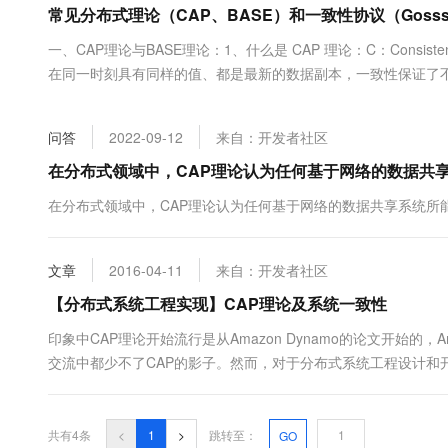
常见分布式理论（CAP、BASE）和一致性协议（Gosss
大数据开发治理平台 Data
AI 产品 免费试用
网络
安全
云开发大赛
Tableau 订阅
1亿+ 大模型 tokens 和 
一、CAP理论与BASE理论：1、什么是 CAP 理论：C：Consi
可观测
入门学习赛
中间件
AI空中课堂在线直播课
在同一时刻具有同样的值、都是最新的数据副本，一致性保证了
云防火墙
140+云产品 免费试用
大模型服务
步数据A：Availability 可用性：部分结点宕机不影响整个
上云与迁云
云原生的云上边界网络安全
产品新客免费试用，最长1
数据库
总能保证在有限的时间内处理完成并进行响应，从用户角....
生态解决方案
千问AI平台-Token Plan
问答
2022-09-12
来自：开发者社区
企业出海
大模型ACA认证体验
大数据计算
助力企业全员 AI 认知与能
行业生态解决方案
在分布式领域中，CAP理论认为任何基于网络的数据共
政企业务
媒体服务
千问AI平台-模型体验
开发者生态解决方案
在分布式领域中，CAP理论认为任何基于网络的数据共享系统所
在线体验全尺寸、多种模态
企业服务与云通信
AI 开发和 AI 应用解决
Happy 系列大模型
域名与网站
文章
2016-04-11
来自：开发者社区
【分布式系统工程实现】CAP理论及系统一致性
终端用户计算
印象中CAP理论开始流行是从Amazon Dynamo的论文开始
Serverless
大模型解决方案
交流中都少不了CAP的影子。然而，对于分布式系统工程设计和开发来说，C
的含义如下： 一致性 ( Consistency) ：任何一个读操作总是能读
开发工具
快速部署 Dify，高效搭建 
迁移与运维管理
共有4条
<
1
>
跳转至：
GO