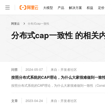
大模型
产品
解决方案
权益
定价
阿里云
分布式cap一致性
大模型
产品
解决方案
权益
定价
云市场
伙伴
服务
了解阿里云
精选产品
精选解决方案
普惠上云
产品定价
精选商城
成为销售伙伴
售前咨询
为什么选择阿里云
千问AI平台
分布式cap一致性 的相关
了解云产品的定价详情
大模型服务平台百炼
千问办公，解锁你的工作
普惠上云 官方力荐
分销伙伴
在线服务
网站建设
什么是云计算
大
大模型服务与应用平台
企业级Agent产品，直接
云服务器38元/年起，超
咨询伙伴
多端小程序
技术领先
云上成本管理
售后服务
轻量应用服务器
Agency Agents：拥
官方推荐返现计划
大模型
精选产品
精选解决方案
Salesforce 国际版订阅
稳定可靠
管理和优化成本
推荐新用户得奖励，单订单
销售伙伴合作计划
自助服务
友盟天域
安全合规
人工智能与机器学习
AI
文本生成
云数据库 RDS
HappyHorse 打造一
云工开物
无影生态合作计划
在线服务
问答
2024-05-07
来自：开发者社区
观测云
分析师报告
高校专属算力普惠，学生认
计算
互联网应用开发
Qwen3.8-Max
HOT
Salesforce On Alibaba C
工单服务
按照分布式系统的CAP理论，为什么大家很难做到一致性（Co
智能体时代全能旗舰模型
Tuya 物联网平台阿里云
研究报告与白皮书
人工智能平台 PAI
快速拥有专属 OpenClaw
大模
Consulting Partner 合
大数据
容器
免费试用
短信专区
一站式AI开发、训练和推
按照分布式系统的CAP理论，为什么大家很难做到一致性（Consist
蓝凌 OA
Qwen3.7-Plus
AI 大模型销售与服务生
现代化应用
存储
天池大赛
能看、能想、能动手的多模
云解析DNS
解决方案免费试用 新老
电子合同
最高领取价值200元试用
安全
文章
网络与CDN
2023-04-24
来自：开发者社区
AI 算法大赛
Qwen3-VL-Plus
畅捷通