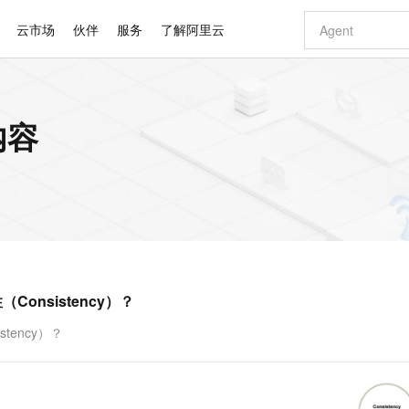
云市场
伙伴
服务
了解阿里云
AI 特惠
数据与 API
成为产品伙伴
企业增值服务
最佳实践
价格计算器
AI 场景体
基础软件
产品伙伴合
阿里云认证
市场活动
配置报价
大模型
内容
自助选配和估算价格
新方式
睿译宝，AI翻译排版一步到位
智启 AI 普惠权益
产品生态集成认证中心
企业支持计划
云上春晚
域名与网站
千问官方 MaaS 平台，为开发者和 Agent 而生，新用户赠送 1 亿 + tokens 额度
Qwen Aud
AI Coding
阿里云Maa
2026 阿里云
云服务器 E
为企业打
数据集
Windows
大模型认证
模型
NEW
NEW
交付可用成果
值低价云产品抢先购
上传文档即自动完成翻译和格式还原
至高享 1亿+免费 tokens，加速 Al 应用落地
提供智能易用的域名与建站服务
智能编程，一键
安全可靠、
产品生态伙伴
专家技术服务
云上奥运之旅
弹性计算合作
阿里云中企出
手机三要素
宝塔 Linux
全部认证
价格优势
有专属领域专家
GLM-5.2：长任务时代开源旗舰模型
阿里云 OPC 创新助力计划
千问大模型
即刻拥有 DeepS
AI 电商营销
对象存储 O
大模型
产品生态伙伴工作台
企业增值服务台
云栖战略参考
云存储合作计
云栖大会
身份实名认证
CentOS
训练营
推动算力普惠，释放技术红利
最高返9万
多领域专家智能体,一键组建 AI 虚拟交付团队
快速构建应用程序和网站，即刻迈出上云第一步
至高百万元 Token 补贴，加速一人公司成长
多元化、高性能、安全可靠的大模型服务
真正可用的 1M 上下文,一次完成代码全链路开发
轻松解锁专属 Dee
从图文生成到
云上的中国
数据库合作计
活动全景
短信
Docker
图片和
站式影视创作平台
Hermes Agent，打造自进化智能体
Token Plan 模型订阅计划
数字证书管理服务（原SSL证书）
5 分钟轻松部署
AI 广告创作
无影云电脑
企业成长
NEW
信息公告
看见新力量
云网络合作计
OCR 文字识别
JAVA
证享300元代金券
可视化编排打通从文字构思到成片全链路闭环
全托管，含MySQL、PostgreSQL、SQL Server、MariaDB多引擎
自主进化，持久记忆，越用越聪明
Qwen3.8-Max 首发尝鲜，限时加量 10 倍，夜间低至2折
实现全站HTTPS，呈现可信的WEB访问
图文、视频一
随时随地安
Kimi-K3
HappyHors
NEW
魔搭 Mode
loud
服务实践
官网公告
nsistency）？
Kimi 最新旗舰模型，长程编程与推理利器
让文字生成流
金融模力时刻
Salesforce O
版
发票查验
全能环境
Claude Code + GStack 打造工程团队
千问办公，限时限量积分加倍
Qoder
低代码高效构
AI 建站
短信服务
型
NEW
作计划
计划
创新中心
魔搭 ModelSc
健康状态
理服务
让AI从“聊天伙伴”进化为能干活的“数字员工”
安装技能 GStack，拥有专属 AI 工程团队
你的AI工作搭子，覆盖日常办公高频场景
面向真实软件的智能体编程平台
0 代码专业建
ency）？
客户案例
天气预报查询
操作系统
Deepseek-v4-pro
HappyHors
态合作计划
态智能体模型
旗舰 MoE 大模型，百万上下文与顶尖推理能力
图生视频，流
同享
万小智 AI 建站低至 15元/月
Qoder CN
AI 短剧/漫剧
云原生数据库 
快递物流查询
WordPress
成为服务伙
高校合作
点，立即开启云上创新
覆盖公网/内网、递归/权威、移动APP等全场景解析服务
送.CN域名，送备案服务码
基于千问大模型等，支持代码智能生成、研发智能问答
AI助力短剧
GLM-5.2
Wan2.7-T
Ubuntu