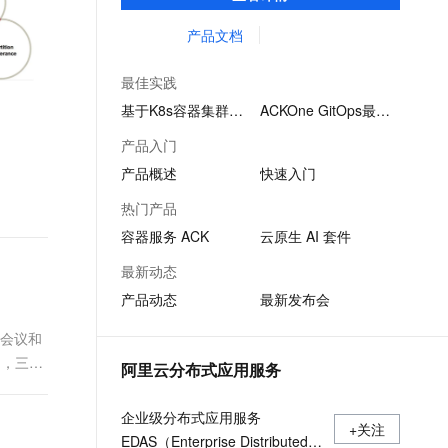
致的社区兼容的API，助力管理分布式云资
文戏情感细腻自然，动作戏激烈拳拳到肉，实现更强表演能力
支持中英文自由切换，具备更强的噪声鲁棒性
ernetes 版 ACK
云聚AI 严选权益
AI 原生数据库服务发布
SSL 证书
源。
产品文档
，一键激活高效办公新体验
理容器应用的 K8s 服务
精选AI产品，从模型到应用全链提效
Agent 数据网关
堡垒机
AI 用量加速计划
云原生数据库 PolarDB
最佳实践
应用
防火墙
、识别商机，让客服更高效、服务更出色。
新老同享，达量后返
Agentic Database 发布
基于K8s容器集群…
ACKOne GitOps最佳…
千问办公
主机安全
NEW
产品入门
的智能体编程平台
一站式AI生产力平台
产品概述
快速入门
AI 应用及服务市场
伶鹊
热门产品
企业级人与Agent协作平台，接入和调度多个数字员工
智能客服平台，对话机器人、对话分析、智能外呼
AI 应用
容器服务 ACK
云原生 AI 套件
大模型服务平台百炼 - 全妙
大模型
最新动态
应用创作平台
多模态内容创作工具，已接入 DeepSeek
产品动态
最新发布会
自然语言处理
数据标注
种会议和
出，三者
阿里云分布式应用服务
机器学习
息提取
与 AI 智能体进行实时音视频通话
企业级分布式应用服务
从文本、图片、视频中提取结构化的属性信息
构建支持视频理解的 AI 音视频实时通话应用
+关注
EDAS（Enterprise Distributed