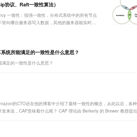
服务生态伙伴
视觉 Coding、空间感知、多模态思考等全面升级
1M上下文，专为长程任务能力而生
云工开物
ip协议、Raft一致性算法）
企业应用
Works
Night Plan 支持 Qwen 3.8-Max
云原生大数据计算服务 MaxCompute
AI 办公
容器服务 Kub
NEW
Red Hat
30+ 款产品免费体验
Data Agent 驱动的一站式 Data+AI 开发治理平台
夜间 5 折，Qwen/Meoo/TokenPlan 客户专享
面向分析的企业级SaaS模式云数据仓库
AI智能应用
提供一站式管
科研合作
stency 一致性：指强一致性，分布式系统中的所有节点
ERP
堂（旗舰版）
SUSE
不管向哪台服务器写入数据，其他的服务器能实时同
智能客服
AI 应用构建
大模型原生
CRM
集群对外提供服务，每次向未故障的节点发送请求，服务节点
防护产品
2个月
自动承接线索
建站小程序
Qoder
大模型服务平台百炼-应用模版
OA 办公系统
HOT
NEW
面向真实软件
个人版上线、团队版降价；千问3.8-Max首发发尝鲜
丰富多元化的应用模版和解决方案
力提升
财税管理
模板建站
享系统所能满足的一致性是什么意思？
万有无界
大模型服务平台百炼-智能体
400电话
定制建站
能满足的一致性是什么意思？
的模型效果
灵活可视化地构建企业级 Agent
方案
广告营销
模板小程序
秒悟
人工智能平台 PAI
定制小程序
云端极速 AI 
新一代 AI 视频生成模型，深度适配广告营销等场景
AI Native 的算法工程平台，一站式完成建模、训练、推理服务部署
APP 开发
的，Amazon的CTO还在他的博客中介绍了最终一致性的概念，从此以后，各
建站系统
AP意味着什么呢？ CAP 理论由 Berkerly 的 Brewer 教授提
取到之前完成...
AI 应用
10分钟微调：让0.6B模型媲美235B模
多模态数据信
型
依托云原生高可用架构,实现Dify私有化部署
用1%尺寸在特定领域达到大模型90%以上效果