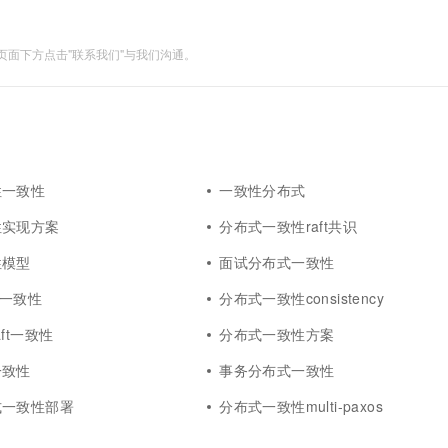
一个 AI 助手
超强辅助，Bol
即刻拥有 DeepSeek-R1 满血版
在企业官网、通讯软件中为客户提供 AI 客服
多种方案随心选，轻松解锁专属 DeepSeek
面下方点击"联系我们"与我们沟通。
性一致性
一致性分布式
性实现方案
分布式一致性raft共识
性模型
面试分布式一致性
式一致性
分布式一致性consistency
ft一致性
分布式一致性方案
一致性
事务分布式一致性
式一致性部署
分布式一致性multi-paxos