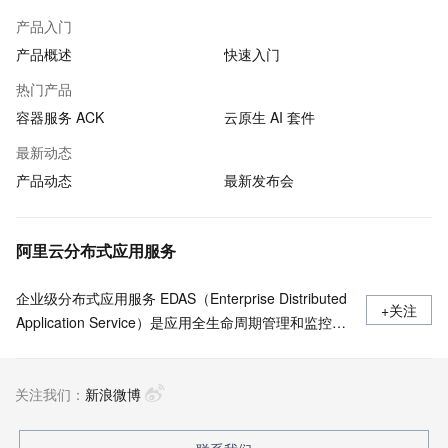
产品入门
产品概述
快速入门
热门产品
容器服务 ACK
云原生 AI 套件
最新动态
产品动态
最新发布会
阿里云分布式应用服务
企业级分布式应用服务 EDAS（Enterprise Distributed
+关注
Application Service）是应用全生命周期管理和监控的
一站式PaaS平台，支持部署于 Kubernetes/ECS，无
侵入支持Java/Go/Python/PHP/.NetCore 等多语言应用
关注我们：
的发布运行和服务治理 ，Java支持Spring Cloud、
新浪微博
Apache Dubbo近五年所有版本，多语言应用一键开启
Service Mesh。