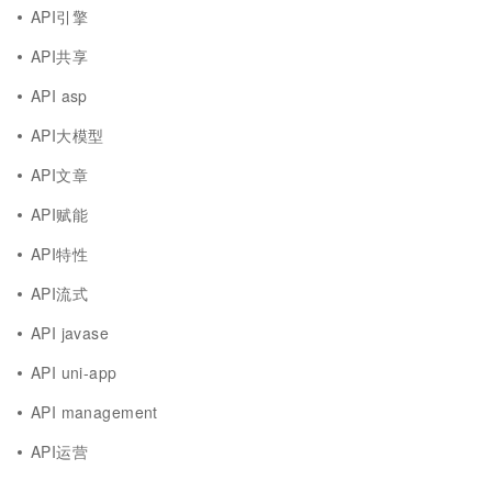
API引擎
API共享
API asp
API大模型
API文章
API赋能
API特性
API流式
API javase
API uni-app
API management
API运营