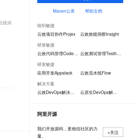
制品仓库，用于maven、npm等软件包和依
文戏情感细腻自然，动作戏激烈拳拳到肉，实现更强表演能力
支持中英文自由切换，具备更强的噪声鲁棒性
ernetes 版 ACK
云聚AI 严选权益
AI 原生数据库服务发布
SSL 证书
赖管理。且不限容量、免费用。
Maven公库
帮助文档
，一键激活高效办公新体验
理容器应用的 K8s 服务
精选AI产品，从模型到应用全链提效
Agent 数据网关
堡垒机
 。在线浏
AI 用量加速计划
云原生数据库 PolarDB
组织敏捷
应用
防火墙
、识别商机，让客服更高效、服务更出色。
新老同享，达量后返
Agentic Database 发布
云效项目协作Projex
云效效能洞察Insight
千问办公
主机安全
NEW
研发敏捷
的智能体编程平台
一站式AI生产力平台
云效代码管理Codeup
云效测试管理Testhub
AI 应用及服务市场
伶鹊
研发敏捷
企业级人与Agent协作平台，接入和调度多个数字员工
智能客服平台，对话机器人、对话分析、智能外呼
AI 应用
应用开发Appstack
云效流水线Flow
大模型服务平台百炼 - 全妙
大模型
解决方案
应用创作平台
多模态内容创作工具，已接入 DeepSeek
云效DevOps解决方案
云原生DevOps解决方案
自然语言处理
数据标注
阿里开源
机器学习
息提取
与 AI 智能体进行实时音视频通话
我们开放源码，更相信社区的力
从文本、图片、视频中提取结构化的属性信息
构建支持视频理解的 AI 音视频实时通话应用
+关注
量。