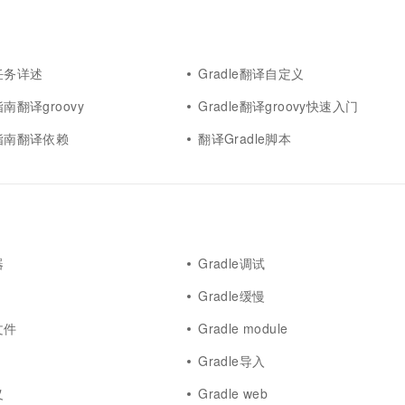
一个 AI 助手
超强辅助，Bol
即刻拥有 DeepSeek-R1 满血版
在企业官网、通讯软件中为客户提供 AI 客服
多种方案随心选，轻松解锁专属 DeepSeek
译任务详述
Gradle翻译自定义
指南翻译groovy
Gradle翻译groovy快速入门
户指南翻译依赖
翻译Gradle脚本
器
Gradle调试
Gradle缓慢
文件
Gradle module
d
Gradle导入
义
Gradle web