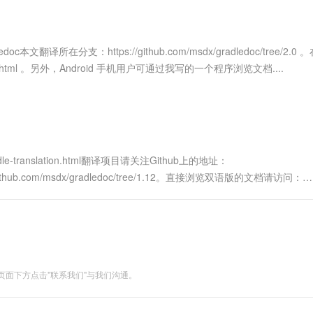
服务生态伙伴
视觉 Coding、空间感知、多模态思考等全面升级
1M上下文，专为长程任务能力而生
云工开物
企业应用
Works
Night Plan 支持 Qwen 3.8-Max
云原生大数据计算服务 MaxCompute
AI 办公
容器服务 Kub
NEW
Red Hat
30+ 款产品免费体验
Data Agent 驱动的一站式 Data+AI 开发治理平台
夜间 5 折，Qwen/Meoo/TokenPlan 客户专享
面向分析的企业级SaaS模式云数据仓库
AI智能应用
提供一站式管
科研合作
ERP
堂（旗舰版）
SUSE
doc本文翻译所在分支：https://github.com/msdx/gradledoc/tree/2.0
智能客服
AI 应用构建
大模型原生
CRM
userguide.html 。另外，Android 手机用户可通过我写的一个程序浏览文档....
防护产品
2个月
自动承接线索
建站小程序
Qoder
大模型服务平台百炼-应用模版
OA 办公系统
HOT
NEW
面向真实软件
个人版上线、团队版降价；千问3.8-Max首发发尝鲜
丰富多元化的应用模版和解决方案
力提升
财税管理
模板建站
万有无界
大模型服务平台百炼-智能体
400电话
定制建站
的模型效果
灵活可视化地构建企业级 Agent
radle-translation.html翻译项目请关注Github上的地址：
方案
广告营销
模板小程序
//github.com/msdx/gradledoc/tree/1.12。直接浏览双语版的文档请访问：
秒悟
人工智能平台 PAI
定制小程序
云端极速 AI 
新一代 AI 视频生成模型，深度适配广告营销等场景
AI Native 的算法工程平台，一站式完成建模、训练、推理服务部署
APP 开发
建站系统
面下方点击"联系我们"与我们沟通。
AI 应用
10分钟微调：让0.6B模型媲美235B模
多模态数据信
型
依托云原生高可用架构,实现Dify私有化部署
用1%尺寸在特定领域达到大模型90%以上效果