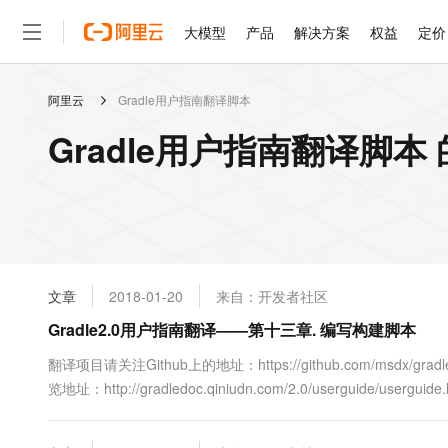
大模型
产品
解决方案
权益
定价
阿里云
Gradle用户指南翻译脚本
大模型
产品
解决方案
权益
定价
云市场
伙伴
服务
了解阿里云
精选产品
精选解决方案
普惠上云
产品定价
精选商城
成为销售伙伴
售前咨询
为什么选择阿里云
千问AI平台
Gradle用户指南翻译脚本
了解云产品的定价详情
大模型服务平台百炼
千问办公，解锁你的工作
普惠上云 官方力荐
分销伙伴
在线服务
网站建设
什么是云计算
大
大模型服务与应用平台
企业级Agent产品，直接
云服务器38元/年起，超
咨询伙伴
多端小程序
技术领先
云上成本管理
售后服务
轻量应用服务器
Agency Agents：拥
官方推荐返现计划
大模型
精选产品
精选解决方案
Salesforce 国际版订阅
稳定可靠
管理和优化成本
推荐新用户得奖励，单订单
销售伙伴合作计划
自助服务
友盟天域
安全合规
人工智能与机器学习
AI
文本生成
云数据库 RDS
HappyHorse 打造一
云工开物
无影生态合作计划
在线服务
文章
2018-01-20
来自：开发者社区
观测云
分析师报告
高校专属算力普惠，学生认
计算
互联网应用开发
Qwen3.8-Max
HOT
Salesforce On Alibaba C
工单服务
Gradle2.0用户指南翻译——第十三章. 编写构建脚本
智能体时代全能旗舰模型
Tuya 物联网平台阿里云
研究报告与白皮书
人工智能平台 PAI
快速拥有专属 OpenClaw
大模
Consulting Partner 合
大数据
容器
免费试用
短信专区
一站式AI开发、训练和推
翻译项目请关注Github上的地址：https://github.com/msdx/gradle
蓝凌 OA
Qwen3.7-Plus
AI 大模型销售与服务生
现代化应用
览地址：http://gradledoc.qiniudn.com/2.0/userguide/
存储
天池大赛
能看、能想、能动手的多模
云解析DNS
解决方案免费试用 新老
电子合同
最高领取价值200元试用
安全
网络与CDN
AI 算法大赛
Qwen3-VL-Plus
畅捷通