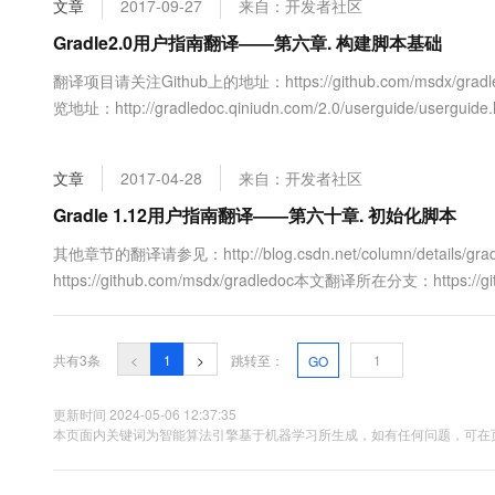
文章
2017-09-27
来自：开发者社区
大数据开发治理平台 Data
AI 产品 免费试用
网络
安全
云开发大赛
Tableau 订阅
Gradle2.0用户指南翻译——第六章. 构建脚本基础
1亿+ 大模型 tokens 和 
可观测
入门学习赛
中间件
AI空中课堂在线直播课
翻译项目请关注Github上的地址：https://github.com/msdx/gradle
云防火墙
140+云产品 免费试用
大模型服务
览地址：http://gradledoc.qiniudn.com/2.0/userguide/
上云与迁云
云原生的云上边界网络安全
产品新客免费试用，最长1
数据库
生态解决方案
千问AI平台-Token Plan
企业出海
大模型ACA认证体验
大数据计算
文章
2017-04-28
来自：开发者社区
助力企业全员 AI 认知与能
行业生态解决方案
政企业务
媒体服务
千问AI平台-模型体验
Gradle 1.12用户指南翻译——第六十章. 初始化脚本
开发者生态解决方案
在线体验全尺寸、多种模态
企业服务与云通信
其他章节的翻译请参见：http://blog.csdn.net/column/details/g
AI 开发和 AI 应用解决
https://github.com/msdx/gradledoc本文翻译所在分支：https:
Happy 系列大模型
域名与网站
http://grad....
终端用户计算
共有3条
<
1
>
跳转至：
GO
Serverless
大模型解决方案
更新时间 2024-05-06 12:37:35
开发工具
本页面内关键词为智能算法引擎基于机器学习所生成，如有任何问题，可在页
快速部署 Dify，高效搭建 
迁移与运维管理