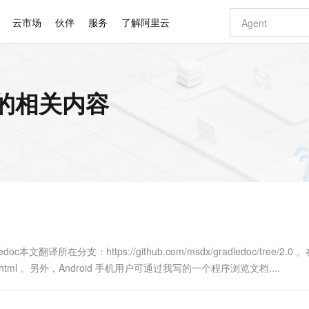
云市场
伙伴
服务
了解阿里云
AI 特惠
数据与 API
成为产品伙伴
企业增值服务
最佳实践
价格计算器
AI 场景体
基础软件
产品伙伴合
阿里云认证
市场活动
配置报价
大模型
 的相关内容
自助选配和估算价格
新方式
睿译宝，AI翻译排版一步到位
智启 AI 普惠权益
产品生态集成认证中心
企业支持计划
云上春晚
域名与网站
千问官方 MaaS 平台，为开发者和 Agent 而生，新用户赠送 1 亿 + tokens 额度
AI Coding
阿里云Maa
2026 阿里云
云服务器 E
为企业打
数据集
Windows
大模型认证
模型
NEW
交付可用成果
值低价云产品抢先购
上传文档即自动完成翻译和格式还原
至高享 1亿+免费 tokens，加速 Al 应用落地
提供智能易用的域名与建站服务
智能编程，一键
安全可靠、
产品生态伙伴
专家技术服务
云上奥运之旅
弹性计算合作
阿里云中企出
手机三要素
宝塔 Linux
全部认证
价格优势
有专属领域专家
GLM-5.2：长任务时代开源旗舰模型
阿里云 OPC 创新助力计划
千问大模型
即刻拥有 DeepS
AI 电商营销
对象存储 O
大模型
产品生态伙伴工作台
企业增值服务台
云栖战略参考
云存储合作计
云栖大会
身份实名认证
CentOS
训练营
推动算力普惠，释放技术红利
最高返9万
多领域专家智能体,一键组建 AI 虚拟交付团队
快速构建应用程序和网站，即刻迈出上云第一步
至高百万元 Token 补贴，加速一人公司成长
多元化、高性能、安全可靠的大模型服务
真正可用的 1M 上下文,一次完成代码全链路开发
轻松解锁专属 Dee
从图文生成到
云上的中国
数据库合作计
活动全景
短信
Docker
图片和
站式影视创作平台
Hermes Agent，打造自进化智能体
Token Plan 模型订阅计划
数字证书管理服务（原SSL证书）
5 分钟轻松部署
AI 广告创作
无影云电脑
企业成长
NEW
信息公告
看见新力量
云网络合作计
OCR 文字识别
JAVA
证享300元代金券
可视化编排打通从文字构思到成片全链路闭环
全托管，含MySQL、PostgreSQL、SQL Server、MariaDB多引擎
自主进化，持久记忆，越用越聪明
Qwen3.8-Max 首发尝鲜，限时加量 10 倍，夜间低至2折
实现全站HTTPS，呈现可信的WEB访问
图文、视频一
随时随地安
Kimi-K3
HappyHors
NEW
魔搭 Mode
loud
服务实践
官网公告
Kimi 最新旗舰模型，长程编程与推理利器
让文字生成流
金融模力时刻
Salesforce O
版
发票查验
全能环境
Claude Code + GStack 打造工程团队
千问办公，限时限量积分加倍
Qoder
低代码高效构
AI 建站
短信服务
型
NEW
作计划
计划
创新中心
魔搭 ModelSc
健康状态
理服务
让AI从“聊天伙伴”进化为能干活的“数字员工”
安装技能 GStack，拥有专属 AI 工程团队
你的AI工作搭子，覆盖日常办公高频场景
面向真实软件的智能体编程平台
0 代码专业建
doc本文翻译所在分支：https://github.com/msdx/gradledoc/tree/2.0
客户案例
天气预报查询
操作系统
Deepseek-v4-pro
HappyHors
态合作计划
userguide.html 。另外，Android 手机用户可通过我写的一个程序浏览文档....
态智能体模型
旗舰 MoE 大模型，百万上下文与顶尖推理能力
图生视频，流
同享
万小智 AI 建站低至 15元/月
Qoder CN
AI 短剧/漫剧
云原生数据库 
快递物流查询
WordPress
成为服务伙
高校合作
点，立即开启云上创新
覆盖公网/内网、递归/权威、移动APP等全场景解析服务
送.CN域名，送备案服务码
基于千问大模型等，支持代码智能生成、研发智能问答
AI助力短剧
GLM-5.2
Wan2.7-T
Ubuntu