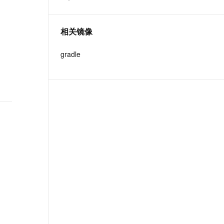
t.diy 一步搞定创意建站
构建大模型应用的安全防护体系
通过自然语言交互简化开发流程,全栈开发支持
通过阿里云安全产品对 AI 应用进行安全防护
相关镜像
gradle