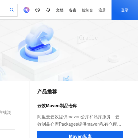
文档
备案
控制台
注册
登录
验
作计划
器
AI 活动
专业服务
服务伙伴合作计划
开发者社区
加入我们
产品动态
服务平台百炼
阿里云 OPC 创新助力计划
一站式生成采购清单，支持单品或批量购买
S产品伙伴计划（繁花）
峰会
CS
造的大模型服务与应用开发平台
Qwen Audio：打造专属 AI 语音助手
一句话生成原生可编辑精美 PPT 文稿
AI 生产力先锋
Al MaaS 服务伙伴赋能合作
域名
博文
Careers
NEW
至高可申请百万元
Qwen3.8-Max 模型上线
开启高性价比 AI 编程新体验
弹性可伸缩的云计算服务
Qwen-Audio-3.0-Realtime 端到端实时语音角色扮演
输入一句话想法, 轻松生成专业的 PPT
先锋实践拓展 AI 生产力的边界
Token 补贴，五大权
计划
海大会
伙伴信用分合作计划
商标
问答
社会招聘
益加速 OPC 成功
eek-V4-Pro
SS
一键部署幻兽帕鲁游戏服务器
飞天发布时刻
HOT
Open Search 向量检索版支
划
备案
电子书
校园招聘
pSeek-V4-Pro
视频创作，一键激活电商全链路生产力
稳定、安全、高性价比、高性能的云存储服务
一键购买专属联机服务器，轻松开启游戏
所见，即是所愿
持视频检索 Pipeline 功能
更多支持
划
公司注册
镜像站
视频生成
语音识别与合成
专属 QwenPaw
漫剧工坊：一站式动画创作平台
AI 实训营
HOT
应用身份服务 (IDaaS)
合作伙伴培训与认证
产品推荐
划
上云迁移
站生成，高效打造优质广告素材
全接入的云上超级电脑
从聊天伙伴进化为能主动干活的本地数字员工
快速生产连贯的高质量长漫剧
从基础到进阶，Agent 创客手把手教你
OpenClaw 管理能力上线
e-1.1-T2V
Qwen3-TTS-Flash
lScope
我要反馈
查询合作伙伴
畅细腻的高质量视频
离线语音合成大模型，多语言方言自适应，低延迟高稳定
n Alibaba Cloud ISV 合作
代维服务
建企业门户网站
10 分钟搭建微信、支付宝小程序
云效Maven制品仓库
MaxCompute MaxFrame 提
创新加速
ope
登录合作伙伴管理后台
我要建议
站，无忧落地极速上线
以可视化方式快速构建移动和 PC 门户网站
国内短信简单易用，安全可靠，秒级触达，全球覆盖200+国家和地区。
高效部署网站，快速应用到小程序
供自动弹性内存功能
 。在线浏
e-1.1-I2V
Cosyvoice-V3-Flash
阿里云云效提供maven公库和私库服务，云
安全
畅自然，细节丰富
高表现力语音合成大模型，语音克隆听感自然
我要投诉
PolarDB
效制品仓库Packages提供maven私有仓库、
上云场景组合购
Milvus 弹性伸缩功能新增节
伴
漫剧创作，剧本、分镜、视频高效生成
100%兼容MySQL、PostgreSQL，兼容Oracle，支持集中和分布式
覆盖90%+业务场景，专享组合折扣价
点支持范围
npm私有仓库、通用制品仓库等企业级私有
2V
VPN
Fun-ASR
Maven私库