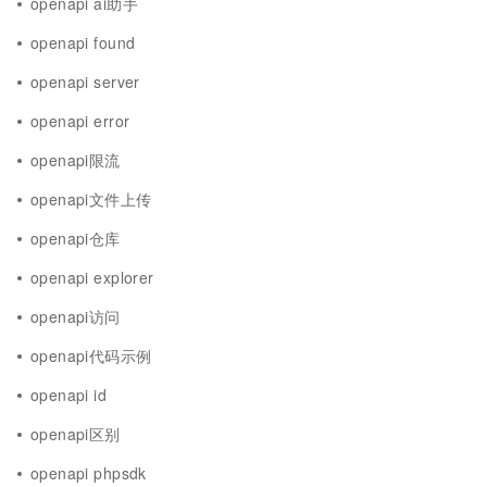
openapi ai助手
openapi found
openapi server
openapi error
openapi限流
openapi文件上传
openapi仓库
openapi explorer
openapi访问
openapi代码示例
openapi id
openapi区别
openapi phpsdk