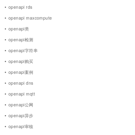
openapi rds
openapi maxcompute
openapi类
openapi检测
openapi字符串
openapi购买
openapi案例
openapi dns
openapi mqtt
openapi公网
openapi异步
openapi审核