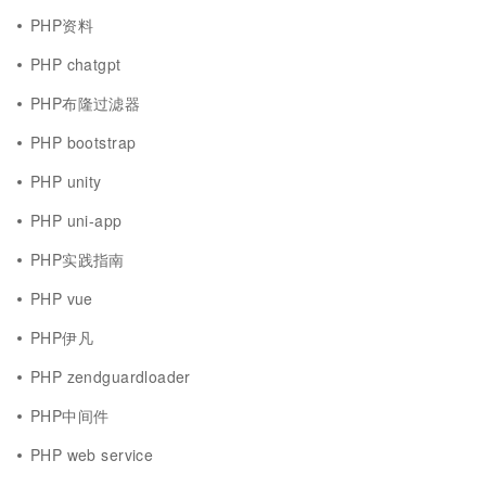
PHP资料
PHP chatgpt
PHP布隆过滤器
PHP bootstrap
PHP unity
PHP uni-app
PHP实践指南
PHP vue
PHP伊凡
PHP zendguardloader
PHP中间件
PHP web service