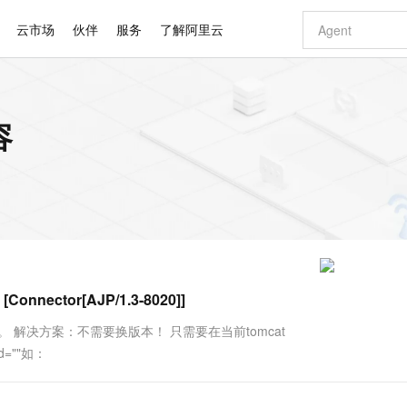
云市场
伙伴
服务
了解阿里云
AI 特惠
数据与 API
成为产品伙伴
企业增值服务
最佳实践
价格计算器
AI 场景体
基础软件
产品伙伴合
阿里云认证
市场活动
配置报价
大模型
容
自助选配和估算价格
步到位
智启 AI 普惠权益
产品生态集成认证中心
企业支持计划
云上春晚
域名与网站
Qwen Audio：打造专属 AI 语音助手
千问官方 MaaS 平台，为开发者和 Agent 而生，新用户赠送 1 亿 + tokens 额度
一句话生成原生
AI Coding
阿里云Maa
2026 阿里云
云服务器 E
为企业打
数据集
Windows
大模型认证
模型
NEW
NEW
格式还原
值低价云产品抢先购
至高享 1亿+免费 tokens，加速 Al 应用落地
提供智能易用的域名与建站服务
Qwen-Audio-3.0-Realtime 端到端实时语音角色扮演
输入一句话想法,
智能编程，一键
安全可靠、
产品生态伙伴
专家技术服务
云上奥运之旅
弹性计算合作
阿里云中企出
手机三要素
宝塔 Linux
全部认证
价格优势
开源旗舰模型
即刻拥有 DeepSeek-V4-Pro
阿里云 OPC 创新助力计划
千问大模型
一键部署幻兽
AI 电商营销
对象存储 O
大模型
产品生态伙伴工作台
企业增值服务台
云栖战略参考
云存储合作计
云栖大会
身份实名认证
CentOS
训练营
推动算力普惠，释放技术红利
最高返9万
真正可用的 1M 上下文,一次完成代码全链路开发
快速构建应用程序和网站，即刻迈出上云第一步
轻松解锁专属 DeepSeek-V4-Pro
至高百万元 Token 补贴，加速一人公司成长
多元化、高性能、安全可靠的大模型服务
一键购买专属
从图文生成到
云上的中国
数据库合作计
活动全景
短信
Docker
图片和
自进化智能体
5 分钟轻松部署专属 QwenPaw
Token Plan 模型订阅计划
数字证书管理服务（原SSL证书）
高效搭建 AI
AI 广告创作
无影云电脑
企业成长
NEW
HOT
信息公告
看见新力量
云网络合作计
OCR 文字识别
JAVA
越聪明
证享300元代金券
全托管，含MySQL、PostgreSQL、SQL Server、MariaDB多引擎
Qwen3.8-Max 首发尝鲜，限时加量 10 倍，夜间低至2折
实现全站 HTTPS，呈现可信的 Web 访问
从聊天伙伴进化为能主动干活的本地数字员工
图文、视频一
随时随地安
Kimi-K3
HappyHors
NEW
魔搭 Mode
loud
服务实践
官网公告
Connector[AJP/1.3-8020]]
Kimi 最新旗舰模型，长程编程与推理利器
让文字生成流
金融模力时刻
Salesforce O
版
发票查验
全能环境
Claude Code + GStack 打造工程团队
千问办公，限时限量积分加倍
Qoder
低代码高效构
AI 建站
短信服务
型
NEW
作计划
计划
创新中心
魔搭 ModelSc
健康状态
理服务
让AI从“聊天伙伴”进化为能干活的“数字员工”
安装技能 GStack，拥有专属 AI 工程团队
你的AI工作搭子，覆盖日常办公高频场景
面向真实软件的智能体编程平台
0 代码专业建
 解决方案：不需要换版本！ 只需要在当前tomcat
客户案例
天气预报查询
操作系统
Deepseek-v4-pro
HappyHors
态合作计划
d=""如：
态智能体模型
旗舰 MoE 大模型，百万上下文与顶尖推理能力
图生视频，流
同享
万小智 AI 建站低至 15元/月
Qoder CN
AI 短剧/漫剧
云原生数据库 
快递物流查询
WordPress
成为服务伙
高校合作
点，立即开启云上创新
覆盖公网/内网、递归/权威、移动APP等全场景解析服务
送.CN域名，送备案服务码
基于千问大模型等，支持代码智能生成、研发智能问答
AI助力短剧
GLM-5.2
Wan2.7-T
Ubuntu