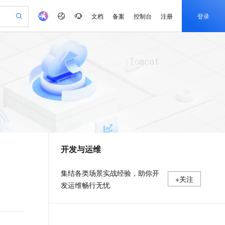
文档
备案
控制台
注册
登录
验
作计划
器
AI 活动
专业服务
服务伙伴合作计划
开发者社区
加入我们
产品动态
服务平台百炼
阿里云 OPC 创新助力计划
一站式生成采购清单，支持单品或批量购买
可编辑精美 PPT 文稿
S产品伙伴计划（繁花）
峰会
CS
造的大模型服务与应用开发平台
Agency Agents：拥有专属领域专家
AI 生产力先锋
Al MaaS 服务伙伴赋能合作
域名
博文
Careers
PolarDB Agentic Database
至高可申请百万元
 轻松生成专业的 PPT
开启高性价比 AI 编程新体验
弹性可伸缩的云计算服务
先锋实践拓展 AI 生产力的边界
发布
多领域专家智能体,一键组建 AI 虚拟交付团队
Token 补贴，五大权
计划
海大会
伙伴信用分合作计划
商标
问答
社会招聘
益加速 OPC 成功
帕鲁游戏服务器
SS
HappyHorse 打造一站式影视创作平台
飞天发布时刻
HOT
秒悟 Meoo CLI 支持一键部
划
备案
电子书
校园招聘
联机服务器，轻松开启游戏
视频创作，一键激活电商全链路生产力
稳定、安全、高性价比、高性能的云存储服务
所见，即是所愿
署项目至阿里云账号
可视化编排打通从文字构思到成片全链路闭环
更多支持
划
公司注册
镜像站
视频生成
语音识别与合成
 智能体与工作流应用
漫剧工坊：一站式动画创作平台
AI 实训营
Flink OSS 支持
合作伙伴培训与认证
开发与运维
划
上云迁移
站生成，高效打造优质广告素材
全接入的云上超级电脑
通过阿里云百炼高效搭建AI应用,助力高效开发
快速生产连贯的高质量长漫剧
从基础到进阶，Agent 创客手把手教你
AssumeRole 角色自定义
e-1.1-T2V
Qwen3-TTS-Flash
lScope
我要反馈
查询合作伙伴
畅细腻的高质量视频
离线语音合成大模型，多语言方言自适应，低延迟高稳定
n Alibaba Cloud ISV 合作
代维服务
建企业门户网站
10 分钟搭建微信、支付宝小程序
百炼 Qwen3.7-Flash 系列模
集结各类场景实战经验，助你开
+关注
创新加速
ope
登录合作伙伴管理后台
我要建议
站，无忧落地极速上线
以可视化方式快速构建移动和 PC 门户网站
国内短信简单易用，安全可靠，秒级触达，全球覆盖200+国家和地区。
高效部署网站，快速应用到小程序
型发布
发运维畅行无忧
e-1.1-I2V
Cosyvoice-V3-Flash
安全
畅自然，细节丰富
高表现力语音合成大模型，语音克隆听感自然
我要投诉
PolarDB
上云场景组合购
伴
Qoder CN V1.7.0 发布
漫剧创作，剧本、分镜、视频高效生成
100%兼容MySQL、PostgreSQL，兼容Oracle，支持集中和分布式
覆盖90%+业务场景，专享组合折扣价
2V
VPN
Fun-ASR