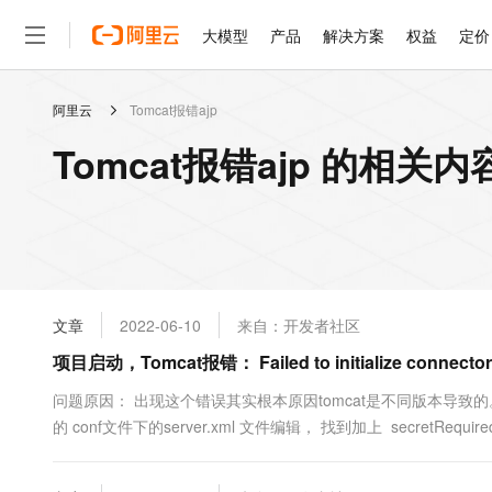
大模型
产品
解决方案
权益
定价
阿里云
Tomcat报错ajp
大模型
产品
解决方案
权益
定价
云市场
伙伴
服务
了解阿里云
精选产品
精选解决方案
普惠上云
产品定价
精选商城
成为销售伙伴
售前咨询
为什么选择阿里云
千问AI平台
Tomcat报错ajp 的相关内
了解云产品的定价详情
大模型服务平台百炼
睿译宝，AI翻译排版一
普惠上云 官方力荐
分销伙伴
在线服务
网站建设
什么是云计算
大
大模型服务与应用平台
上传文档即自动完成翻译和
云服务器38元/年起，超
咨询伙伴
多端小程序
技术领先
云上成本管理
售后服务
轻量应用服务器
GLM-5.2：长任务时代
官方推荐返现计划
大模型
精选产品
精选解决方案
Salesforce 国际版订阅
稳定可靠
管理和优化成本
推荐新用户得奖励，单订单
销售伙伴合作计划
自助服务
友盟天域
安全合规
人工智能与机器学习
AI
文本生成
云数据库 RDS
Hermes Agent，打造
云工开物
无影生态合作计划
在线服务
文章
2022-06-10
来自：开发者社区
观测云
分析师报告
自主进化，持久记忆，越用
高校专属算力普惠，学生认
计算
互联网应用开发
Qwen3.8-Max
HOT
Salesforce On Alibaba C
工单服务
项目启动，Tomcat报错： Failed to initialize connector [
智能体时代全能旗舰模型
Tuya 物联网平台阿里云
研究报告与白皮书
人工智能平台 PAI
快速拥有专属 OpenClaw
大模
Consulting Partner 合
大数据
容器
免费试用
短信专区
一站式AI开发、训练和推
问题原因： 出现这个错误其实根本原因tomcat是不同版本导致的。
蓝凌 OA
Qwen3.7-Plus
AI 大模型销售与服务生
现代化应用
的 conf文件下的server.xml 文件编辑， 找到加上 secretRequire
存储
天池大赛
能看、能想、能动手的多模
云解析DNS
解决方案免费试用 新老
电子合同
最高领取价值200元试用
安全
网络与CDN
AI 算法大赛
Qwen3-VL-Plus
畅捷通