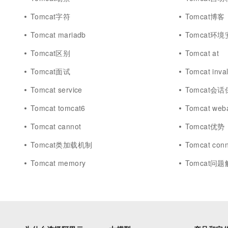
Tomcat字符
Tomcat博客
Tomcat mariadb
Tomcat环
Tomcat区别
Tomcat at
Tomcat面试
Tomcat inval
Tomcat service
Tomcat会
Tomcat tomcat6
Tomcat weba
Tomcat cannot
Tomcat优势
Tomcat类加载机制
Tomcat conn
Tomcat memory
Tomcat问