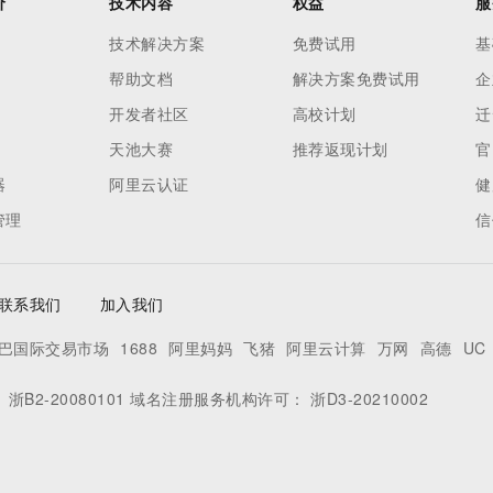
价
技术内容
权益
服
技术解决方案
免费试用
基
帮助文档
解决方案免费试用
企
开发者社区
高校计划
迁
天池大赛
推荐返现计划
官
器
阿里云认证
健
管理
信
联系我们
加入我们
巴国际交易市场
1688
阿里妈妈
飞猪
阿里云计算
万网
高德
UC
：
浙B2-20080101
域名注册服务机构许可：
浙D3-20210002