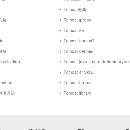
Tomcat分离
境安装
Tomcat jpress
Tomcat ee
id
Tomcat tomcat7
话保持
Tomcat defined
pplication
Tomcat java.lang.outofmemoryerr
Tomcat 443端口
ection
Tomcat thread
题解决方法
Tomcat library