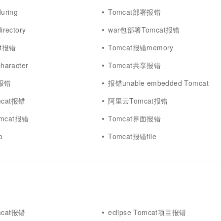
一个 AI 助手
超强辅助，Bol
uring
Tomcat部署报错
即刻拥有 DeepSeek-R1 满血版
在企业官网、通讯软件中为客户提供 AI 客服
多种方案随心选，轻松解锁专属 DeepSeek
rectory
war包部署Tomcat报错
at报错
Tomcat报错memory
aracter
Tomcat共享报错
载报错
报错unable embedded Tomcat
cat报错
阿里云Tomcat报错
omcat报错
Tomcat界面报错
o
Tomcat报错file
cat报错
eclipse Tomcat项目报错