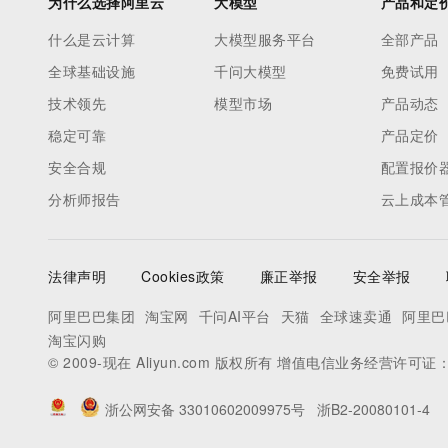
为什么选择阿里云
大模型
产品和定
什么是云计算
大模型服务平台
全部产品
全球基础设施
千问大模型
免费试用
技术领先
模型市场
产品动态
稳定可靠
产品定价
安全合规
配置报价
分析师报告
云上成本
法律声明
Cookies政策
廉正举报
安全举报
阿里巴巴集团
淘宝网
千问AI平台
天猫
全球速卖通
阿里巴
淘宝闪购
© 2009-现在 Aliyun.com 版权所有 增值电信业务经营许可证
浙公网安备 33010602009975号
浙B2-20080101-4