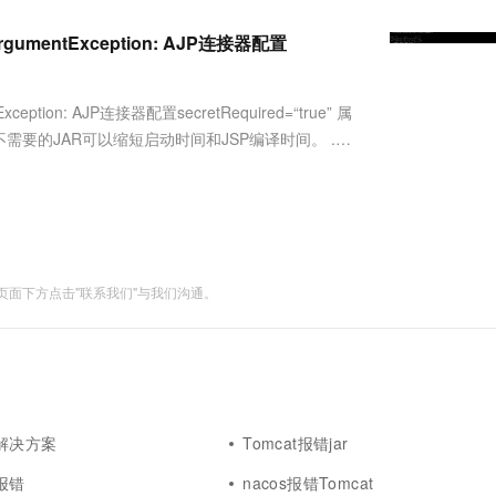
服务生态伙伴
视觉 Coding、空间感知、多模态思考等全面升级
1M上下文，专为长程任务能力而生
云工开物
企业应用
Works
Night Plan 支持 Qwen 3.8-Max
云原生大数据计算服务 MaxCompute
AI 办公
容器服务 Kub
NEW
Red Hat
lArgumentException: AJP连接器配置
30+ 款产品免费体验
Data Agent 驱动的一站式 Data+AI 开发治理平台
夜间 5 折，Qwen/Meoo/TokenPlan 客户专享
面向分析的企业级SaaS模式云数据仓库
AI智能应用
提供一站式管
科研合作
ERP
堂（旗舰版）
SUSE
智能客服
AI 应用构建
大模型原生
CRM
xception: AJP连接器配置secretRequired=“true” 属
防护产品
2个月
自动承接线索
建站小程序
过不需要的JAR可以缩短启动时间和JSP编译时间。 .
Qoder
大模型服务平台百炼-应用模版
OA 办公系统
HOT
NEW
面向真实软件
个人版上线、团队版降价；千问3.8-Max首发发尝鲜
丰富多元化的应用模版和解决方案
力提升
财税管理
模板建站
万有无界
大模型服务平台百炼-智能体
400电话
定制建站
的模型效果
灵活可视化地构建企业级 Agent
方案
广告营销
模板小程序
秒悟
人工智能平台 PAI
面下方点击"联系我们"与我们沟通。
定制小程序
云端极速 AI 
新一代 AI 视频生成模型，深度适配广告营销等场景
AI Native 的算法工程平台，一站式完成建模、训练、推理服务部署
APP 开发
建站系统
AI 应用
10分钟微调：让0.6B模型媲美235B模
多模态数据信
错解决方案
Tomcat报错jar
型
依托云原生高可用架构,实现Dify私有化部署
t报错
nacos报错Tomcat
用1%尺寸在特定领域达到大模型90%以上效果