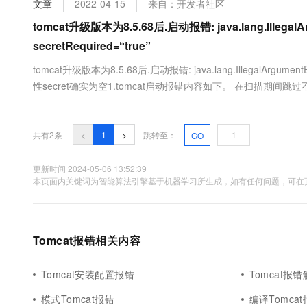
文章
2022-04-15
来自：开发者社区
大数据开发治理平台 Data
AI 产品 免费试用
网络
安全
云开发大赛
Tableau 订阅
tomcat升级版本为8.5.68后.启动报错: java.lang.Illega
1亿+ 大模型 tokens 和 
可观测
入门学习赛
中间件
secretRequired=“true”
AI空中课堂在线直播课
云防火墙
140+云产品 免费试用
大模型服务
上云与迁云
tomcat升级版本为8.5.68后.启动报错: java.lang.IllegalArgumentE
云原生的云上边界网络安全
产品新客免费试用，最长1
数据库
生态解决方案
性secret确实为空1.tomcat启动报错内容如下。 在扫描期间跳
千问AI平台-Token Plan
企业出海
大模型ACA认证体验
大数据计算
____ _ __ _ _ /\\ /...
助力企业全员 AI 认知与能
行业生态解决方案
政企业务
媒体服务
千问AI平台-模型体验
共有2条
<
1
>
跳转至：
GO
开发者生态解决方案
在线体验全尺寸、多种模态
企业服务与云通信
AI 开发和 AI 应用解决
更新时间 2024-05-06 13:52:39
Happy 系列大模型
本页面内关键词为智能算法引擎基于机器学习所生成，如有任何问题，可在页
域名与网站
终端用户计算
Serverless
Tomcat报错相关内容
大模型解决方案
开发工具
快速部署 Dify，高效搭建 
Tomcat安装配置报错
Tomcat报
迁移与运维管理
模式Tomcat报错
编译Tomca