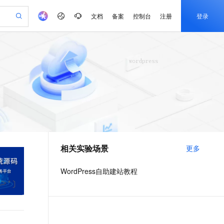
文档
备案
控制台
注册
登录
验
作计划
器
AI 活动
专业服务
服务伙伴合作计划
开发者社区
加入我们
产品动态
服务平台百炼
阿里云 OPC 创新助力计划
一站式生成采购清单，支持单品或批量购买
io：打造专属 AI 语音助手
S产品伙伴计划（繁花）
峰会
CS
造的大模型服务与应用开发平台
一句话生成原生可编辑精美 PPT 文稿
AI 生产力先锋
Al MaaS 服务伙伴赋能合作
域名
博文
Careers
至高可申请百万元
Qwen3.8-Max 模型上线
开启高性价比 AI 编程新体验
弹性可伸缩的云计算服务
Qwen-Audio-3.0-Realtime 端到端实时语音角色扮演
输入一句话想法, 轻松生成专业的 PPT
先锋实践拓展 AI 生产力的边界
Token 补贴，五大权
计划
海大会
伙伴信用分合作计划
商标
问答
社会招聘
益加速 OPC 成功
eek-V4-Pro
SS
一键部署幻兽帕鲁游戏服务器
飞天发布时刻
HOT
Open Search 向量检索版支
划
备案
电子书
校园招聘
pSeek-V4-Pro
视频创作，一键激活电商全链路生产力
稳定、安全、高性价比、高性能的云存储服务
一键购买专属联机服务器，轻松开启游戏
所见，即是所愿
持视频检索 Pipeline 功能
更多支持
划
公司注册
镜像站
视频生成
语音识别与合成
专属 QwenPaw
漫剧工坊：一站式动画创作平台
AI 实训营
HOT
应用身份服务 (IDaaS)
合作伙伴培训与认证
相关实验场景
更多
划
上云迁移
站生成，高效打造优质广告素材
全接入的云上超级电脑
从聊天伙伴进化为能主动干活的本地数字员工
快速生产连贯的高质量长漫剧
从基础到进阶，Agent 创客手把手教你
OpenClaw 管理能力上线
e-1.1-T2V
Qwen3-TTS-Flash
lScope
我要反馈
查询合作伙伴
畅细腻的高质量视频
离线语音合成大模型，多语言方言自适应，低延迟高稳定
n Alibaba Cloud ISV 合作
代维服务
建企业门户网站
10 分钟搭建微信、支付宝小程序
WordPress自助建站教程
MaxCompute MaxFrame 提
创新加速
ope
登录合作伙伴管理后台
我要建议
站，无忧落地极速上线
以可视化方式快速构建移动和 PC 门户网站
国内短信简单易用，安全可靠，秒级触达，全球覆盖200+国家和地区。
高效部署网站，快速应用到小程序
供自动弹性内存功能
e-1.1-I2V
Cosyvoice-V3-Flash
安全
畅自然，细节丰富
高表现力语音合成大模型，语音克隆听感自然
我要投诉
PolarDB
上云场景组合购
Milvus 弹性伸缩功能新增节
伴
漫剧创作，剧本、分镜、视频高效生成
100%兼容MySQL、PostgreSQL，兼容Oracle，支持集中和分布式
覆盖90%+业务场景，专享组合折扣价
点支持范围
2V
VPN
Fun-ASR