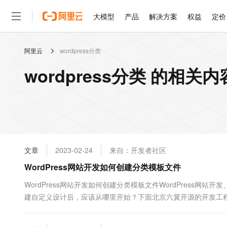
大模型
产品
解决方案
权益
定价
阿里云
wordpress分类
大模型
产品
解决方案
权益
定价
云市场
伙伴
服务
了解阿里云
精选产品
精选解决方案
普惠上云
产品定价
精选商城
成为销售伙伴
售前咨询
为什么选择阿里云
千问AI平台
wordpress分类 的相关内
了解云产品的定价详情
大模型服务平台百炼
千问办公，解锁你的工作
普惠上云 官方力荐
分销伙伴
在线服务
网站建设
什么是云计算
大
大模型服务与应用平台
企业级Agent产品，直接
云服务器38元/年起，超
咨询伙伴
多端小程序
技术领先
云上成本管理
售后服务
轻量应用服务器
Agency Agents：拥
官方推荐返现计划
大模型
精选产品
精选解决方案
Salesforce 国际版订阅
稳定可靠
管理和优化成本
推荐新用户得奖励，单订单
销售伙伴合作计划
自助服务
友盟天域
安全合规
人工智能与机器学习
AI
文本生成
云数据库 RDS
HappyHorse 打造一
云工开物
无影生态合作计划
在线服务
文章
2023-02-24
来自：开发者社区
观测云
分析师报告
高校专属算力普惠，学生认
计算
互联网应用开发
Qwen3.8-Max
HOT
Salesforce On Alibaba C
工单服务
WordPress网站开发如何创建分类模板文件
智能体时代全能旗舰模型
Tuya 物联网平台阿里云
研究报告与白皮书
人工智能平台 PAI
快速拥有专属 OpenClaw
大模
Consulting Partner 合
大数据
容器
免费试用
短信专区
一站式AI开发、训练和推
WordPress网站开发如何创建分类模板文件WordPress网站开
蓝凌 OA
Qwen3.7-Plus
AI 大模型销售与服务生
现代化应用
建自定义设计后，应该从哪里开始？下面北京六翼开源的开发工
存储
天池大赛
能看、能想、能动手的多模
云解析DNS
解决方案免费试用 新老
电子合同
它存在，只需复制层次结构中的下一个文件。假设已经创建了一个 ar
最高领取价值200元试用
安全
网络与CDN
AI 算法大赛
Qwen3-VL-Plus
category.php。然后修改该文件以满足您的特定设计目....
畅捷通