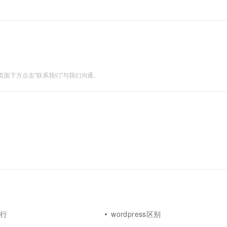
面下方点击"联系我们"与我们沟通。
可行
wordpress区别