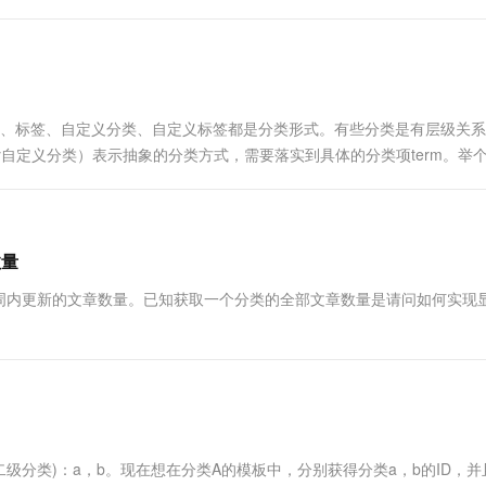
o,image)、标签、自定义分类、自定义标签都是分类形式。有些分类是有层级关
toxonomy自定义分类）表示抽象的分类方式，需要落实到具体的分类项term。举
可以做细分。再如：....
数量
周内更新的文章数量。已知获取一个分类的全部文章数量是请问如何实现
(二级分类)：a，b。现在想在分类A的模板中，分别获得分类a，b的ID，