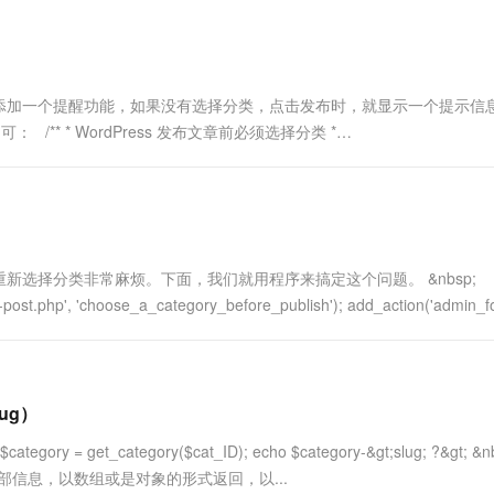
一个 AI 助手
超强辅助，Bol
即刻拥有 DeepSeek-R1 满血版
在企业官网、通讯软件中为客户提供 AI 客服
多种方案随心选，轻松解锁专属 DeepSeek
添加一个提醒功能，如果没有选择分类，点击发布时，就显示一个提示信
 /** * WordPress 发布文章前必须选择分类 *
...
选择分类非常麻烦。下面，我们就用程序来搞定这个问题。 &nbsp;
er-post.php', 'choose_a_category_before_publish'); add_action('admin_fo
ug）
; $category = get_category($cat_ID); echo $category-&gt;slug; ?&gt; &n
得指定分类全部信息，以数组或是对象的形式返回，以...