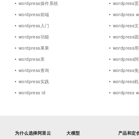
wordpress操作系统
wordpress
wordpress前端
wordpress 
wordpress入门
wordpress
wordpress功能
wordpres
wordpress果果
wordpres
wordpress库
wordpress
wordpress查询
wordpres
wordpress实践
wordpress
wordpress id
wordpress w
为什么选择阿里云
大模型
产品和定