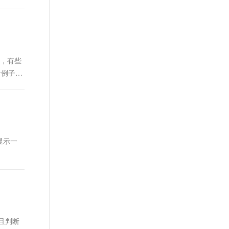
系，有些
个例子，
显示一
并且判断