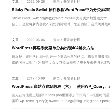
文章
2022-09-28
来自：开发者社区
大数据开发治理平台 Data
AI 产品 免费试用
网络
安全
云开发大赛
Tableau 订阅
Sticky Posts Switch插件教程WordPress中为分类
1亿+ 大模型 tokens 和 
可观测
入门学习赛
中间件
AI空中课堂在线直播课
Sticky Posts Switch插件教程WordPress中为分类添加
云防火墙
140+云产品 免费试用
大模型服务
帖子。当您将新内容发布到您的网站时，之前的帖子会关闭并最终移
上云与迁云
云原生的云上边界网络安全
产品新客免费试用，最长1
数据库
添加精选帖子，并在您的网站主页上以不同的方式显示它们。 最近
生态解决方案
千问AI平台-Token Plan
企业出海
大模型ACA认证体验
面中添加置顶帖/文章子。你想在您的Wo....
大数据计算
文章
2022-06-06
来自：开发者社区
助力企业全员 AI 认知与能
行业生态解决方案
政企业务
媒体服务
千问AI平台-模型体验
WordPress博客系统菜单分类出现404解决方法
开发者生态解决方案
在线体验全尺寸、多种模态
企业服务与云通信
最近呢，跟同学计划一起开一个资源分享的站点。我负责服务器
AI 开发和 AI 应用解决
试的时候出现了404报错，百度谷歌我都看了差不多都是叫我改Wo
Happy 系列大模型
域名与网站
我的解决方法是修改网站的伪静态，这里面宝塔可以配置
终端用户计算
文章
2017-10-09
来自：开发者社区
Serverless
WordPress 多站点建站教程（六）：使用WP_Query、
大模型解决方案
首先在你使用主题的funtions.php里面添加下代码： //根据时间显示
开发工具
快速部署 Dify，高效搭建 
类ID wp_reset_query(); switch_to_blog($blog_id); global $po
迁移与运维管理