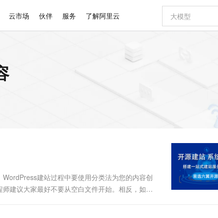
云市场
伙伴
服务
了解阿里云
AI 特惠
数据与 API
成为产品伙伴
企业增值服务
最佳实践
价格计算器
AI 场景体
基础软件
产品伙伴合
阿里云认证
市场活动
配置报价
大模型
容
自助选配和估算价格
新方式
睿译宝，AI翻译排版一步到位
智启 AI 普惠权益
产品生态集成认证中心
企业支持计划
云上春晚
域名与网站
千问官方 MaaS 平台，为开发者和 Agent 而生，新用户赠送 1 亿 + tokens 额度
Qwen Aud
AI Coding
阿里云Maa
2026 阿里云
云服务器 E
为企业打
数据集
Windows
大模型认证
模型
NEW
NEW
交付可用成果
值低价云产品抢先购
上传文档即自动完成翻译和格式还原
至高享 1亿+免费 tokens，加速 Al 应用落地
提供智能易用的域名与建站服务
智能编程，一键
安全可靠、
产品生态伙伴
专家技术服务
云上奥运之旅
弹性计算合作
阿里云中企出
手机三要素
宝塔 Linux
全部认证
价格优势
有专属领域专家
GLM-5.2：长任务时代开源旗舰模型
阿里云 OPC 创新助力计划
千问大模型
即刻拥有 DeepS
AI 电商营销
对象存储 O
大模型
产品生态伙伴工作台
企业增值服务台
云栖战略参考
云存储合作计
云栖大会
身份实名认证
CentOS
训练营
推动算力普惠，释放技术红利
最高返9万
多领域专家智能体,一键组建 AI 虚拟交付团队
快速构建应用程序和网站，即刻迈出上云第一步
至高百万元 Token 补贴，加速一人公司成长
多元化、高性能、安全可靠的大模型服务
真正可用的 1M 上下文,一次完成代码全链路开发
轻松解锁专属 Dee
从图文生成到
云上的中国
数据库合作计
活动全景
短信
Docker
图片和
站式影视创作平台
Hermes Agent，打造自进化智能体
Token Plan 模型订阅计划
数字证书管理服务（原SSL证书）
5 分钟轻松部署
AI 广告创作
无影云电脑
企业成长
NEW
信息公告
看见新力量
云网络合作计
OCR 文字识别
JAVA
证享300元代金券
可视化编排打通从文字构思到成片全链路闭环
全托管，含MySQL、PostgreSQL、SQL Server、MariaDB多引擎
自主进化，持久记忆，越用越聪明
Qwen3.8-Max 首发尝鲜，限时加量 10 倍，夜间低至2折
实现全站HTTPS，呈现可信的WEB访问
图文、视频一
随时随地安
Kimi-K3
HappyHors
NEW
魔搭 Mode
loud
服务实践
官网公告
Kimi 最新旗舰模型，长程编程与推理利器
让文字生成流
金融模力时刻
Salesforce O
版
发票查验
全能环境
Claude Code + GStack 打造工程团队
千问办公，限时限量积分加倍
Qoder
低代码高效构
AI 建站
短信服务
型
NEW
作计划
计划
创新中心
魔搭 ModelSc
健康状态
理服务
让AI从“聊天伙伴”进化为能干活的“数字员工”
安装技能 GStack，拥有专属 AI 工程团队
你的AI工作搭子，覆盖日常办公高频场景
面向真实软件的智能体编程平台
0 代码专业建
发、WordPress建站过程中要使用分类法为您的内容创
客户案例
天气预报查询
操作系统
Deepseek-v4-pro
HappyHors
态合作计划
程师建议大家最好不要从空白文件开始。相反，如果
态智能体模型
旗舰 MoE 大模型，百万上下文与顶尖推理能力
图生视频，流
同享
万小智 AI 建站低至 15元/月
Qoder CN
AI 短剧/漫剧
云原生数据库 
快递物流查询
WordPress
成为服务伙
chive.php，创建一个副本并将其命名为
高校合作
点，立即开启云上创新
覆盖公网/内网、递归/权威、移动APP等全场景解析服务
送.CN域名，送备案服务码
基于千问大模型等，支持代码智能生成、研发智能问答
AI助力短剧
GLM-5.2
Wan2.7-T
Ubuntu