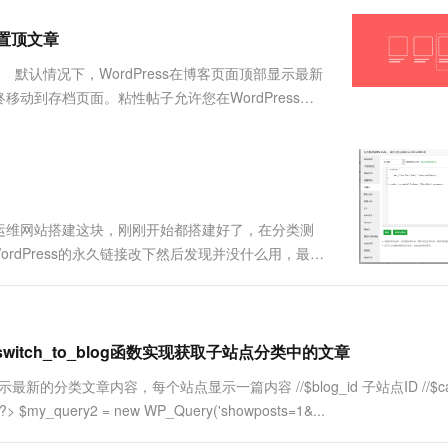
服务生态伙伴
视觉 Coding、空间感知、多模态思考等全面升级
1M上下文，专为长程任务能力而生
云工开物
企业应用
Works
Night Plan 支持 Qwen 3.8-Max
云原生大数据计算服务 MaxCompute
AI 办公
容器服务 Kub
NEW
Red Hat
添加置顶文章
30+ 款产品免费体验
Data Agent 驱动的一站式 Data+AI 开发治理平台
夜间 5 折，Qwen/Meoo/TokenPlan 客户专享
面向分析的企业级SaaS模式云数据仓库
AI智能应用
提供一站式管
科研合作
ERP
堂（旗舰版）
SUSE
置顶文章 默认情况下，WordPress在博客页面顶部显示最新
智能客服
AI 应用构建
大模型原生
CRM
动到存档页面。粘性帖子允许您在WordPress中
防护产品
2个月
自动承接线索
晓得博客有需求需要在WordPress网站类别页
建站小程序
Qoder
大模型服务平台百炼-应用模版
OA 办公系统
HOT
NEW
面向真实软件
个人版上线、团队版降价；千问3.8-Max首发发尝鲜
丰富多元化的应用模版和解决方案
力提升
财税管理
模板建站
万有无界
大模型服务平台百炼-智能体
400电话
定制建站
的模型效果
灵活可视化地构建企业级 Agent
运维网站搭建这块，刚刚开始都搭建好了，在分类测
方案
广告营销
模板小程序
rdPress的永久链接改下然后发现并没什么用，最后
秒悟
人工智能平台 PAI
定制小程序
云端极速 AI 
新一代 AI 视频生成模型，深度适配广告营销等场景
AI Native 的算法工程平台，一站式完成建模、训练、推理服务部署
APP 开发
建站系统
switch_to_blog函数实现获取子站点分类中的文章
最新的分类文章内容，每个站点显示一篇内容 //$blog_id 子站点ID //$cat
AI 应用
10分钟微调：让0.6B模型媲美235B模
多模态数据信
st;?> $my_query2 = new WP_Query('showposts=1&...
型
依托云原生高可用架构,实现Dify私有化部署
用1%尺寸在特定领域达到大模型90%以上效果