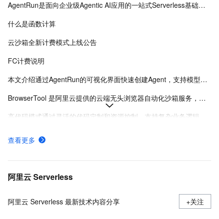
AgentRun是面向企业级Agentic AI应用的一站式Serverless基础设施平台，提供从开发到运维的全生命周期管理，支持多模式开发、模型治理、沙箱隔离及全链路可观测性。
什么是函数计算
云沙箱全新计费模式上线公告
FC计费说明
本文介绍通过AgentRun的可视化界面快速创建Agent，支持模型选择、提示词优化、工具配置及灰度发布，适合业务原型验证和快速试验。
BrowserTool 是阿里云提供的云端无头浏览器自动化沙箱服务，支持通过 WebSocket 使用 CDP 协议远程控制，兼容 Puppeteer 和 Playwright，适用于 AI 集成、自动化测试和数据采集等场景。
高代码模式通过灵活的代码定制和资源控制，支持复杂业务逻辑与企业级集成，适合有开发经验的用户实现Agent的精细化工程化落地。
全部API接口调用与管理详解-函数计算-阿里云
查看更多
构建自定义镜像模板
Sandbox Agent & Skills（公测中）支持在隔离环境中执行自动化任务与扩展功能，提升开发与测试效率。
阿里云 Serverless
阿里云 Serverless 最新技术内容分享
+关注