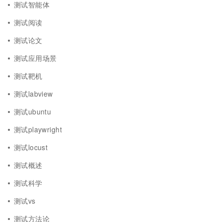
测试智能体
测试阅读
测试论文
测试应用场景
测试靶机
测试labview
测试ubuntu
测试playwright
测试locust
测试概述
测试科学
测试vs
测试方法论