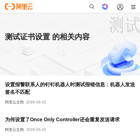
测试证书设置 的相关内容
设置报警联系人的钉钉机器人时测试报错信息：机器人发送
签名不匹配
阿里云文档
2026-06-02
为何设置了Once Only Controller还会重复发送请求
阿里云文档
2026-05-20