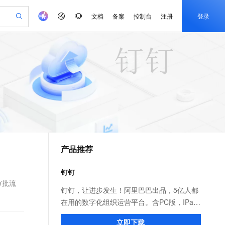
文档
备案
控制台
注册
登录
验
作计划
器
AI 活动
专业服务
服务伙伴合作计划
开发者社区
加入我们
产品动态
服务平台百炼
阿里云 OPC 创新助力计划
一站式生成采购清单，支持单品或批量购买
io：打造专属 AI 语音助手
S产品伙伴计划（繁花）
峰会
CS
造的大模型服务与应用开发平台
一句话生成原生可编辑精美 PPT 文稿
AI 生产力先锋
Al MaaS 服务伙伴赋能合作
域名
博文
Careers
至高可申请百万元
Qwen3.8-Max 模型上线
开启高性价比 AI 编程新体验
弹性可伸缩的云计算服务
Qwen-Audio-3.0-Realtime 端到端实时语音角色扮演
输入一句话想法, 轻松生成专业的 PPT
先锋实践拓展 AI 生产力的边界
Token 补贴，五大权
计划
海大会
伙伴信用分合作计划
商标
问答
社会招聘
益加速 OPC 成功
eek-V4-Pro
SS
一键部署幻兽帕鲁游戏服务器
飞天发布时刻
HOT
Open Search 向量检索版支
划
备案
电子书
校园招聘
pSeek-V4-Pro
视频创作，一键激活电商全链路生产力
稳定、安全、高性价比、高性能的云存储服务
一键购买专属联机服务器，轻松开启游戏
所见，即是所愿
持视频检索 Pipeline 功能
更多支持
划
公司注册
镜像站
视频生成
语音识别与合成
专属 QwenPaw
漫剧工坊：一站式动画创作平台
AI 实训营
HOT
应用身份服务 (IDaaS)
合作伙伴培训与认证
产品推荐
划
上云迁移
站生成，高效打造优质广告素材
全接入的云上超级电脑
从聊天伙伴进化为能主动干活的本地数字员工
快速生产连贯的高质量长漫剧
从基础到进阶，Agent 创客手把手教你
OpenClaw 管理能力上线
e-1.1-T2V
Qwen3-TTS-Flash
lScope
我要反馈
查询合作伙伴
畅细腻的高质量视频
离线语音合成大模型，多语言方言自适应，低延迟高稳定
n Alibaba Cloud ISV 合作
代维服务
建企业门户网站
10 分钟搭建微信、支付宝小程序
钉钉
MaxCompute MaxFrame 提
创新加速
ope
登录合作伙伴管理后台
我要建议
站，无忧落地极速上线
以可视化方式快速构建移动和 PC 门户网站
国内短信简单易用，安全可靠，秒级触达，全球覆盖200+国家和地区。
高效部署网站，快速应用到小程序
供自动弹性内存功能
审批流
e-1.1-I2V
Cosyvoice-V3-Flash
钉钉，让进步发生！阿里巴巴出品，5亿人都
安全
畅自然，细节丰富
高表现力语音合成大模型，语音克隆听感自然
我要投诉
PolarDB
在用的数字化组织运营平台。含PC版，IPad
上云场景组合购
Milvus 弹性伸缩功能新增节
伴
漫剧创作，剧本、分镜、视频高效生成
100%兼容MySQL、PostgreSQL，兼容Oracle，支持集中和分布式
覆盖90%+业务场景，专享组合折扣价
点支持范围
和手机版。远程视频会议，消息已读未读，
2V
VPN
Fun-ASR
立即下载