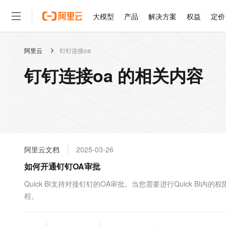
大模型
产品
解决方案
权益
定价
阿里云
钉钉连接oa
大模型
产品
解决方案
权益
定价
云市场
伙伴
服务
了解阿里云
精选产品
精选解决方案
普惠上云
产品定价
精选商城
成为销售伙伴
售前咨询
为什么选择阿里云
千问AI平台
钉钉连接oa 的相关内容
了解云产品的定价详情
大模型服务平台百炼
千问办公，解锁你的工作
普惠上云 官方力荐
分销伙伴
在线服务
网站建设
什么是云计算
大
大模型服务与应用平台
企业级Agent产品，直接
云服务器38元/年起，超
咨询伙伴
多端小程序
技术领先
云上成本管理
售后服务
轻量应用服务器
Agency Agents：拥
官方推荐返现计划
大模型
精选产品
精选解决方案
Salesforce 国际版订阅
稳定可靠
管理和优化成本
推荐新用户得奖励，单订单
销售伙伴合作计划
自助服务
友盟天域
安全合规
人工智能与机器学习
AI
文本生成
云数据库 RDS
HappyHorse 打造一
云工开物
无影生态合作计划
在线服务
阿里云文档
2025-03-26
观测云
分析师报告
高校专属算力普惠，学生认
计算
互联网应用开发
Qwen3.8-Max
HOT
Salesforce On Alibaba C
工单服务
如何开通钉钉OA审批
智能体时代全能旗舰模型
Tuya 物联网平台阿里云
研究报告与白皮书
人工智能平台 PAI
快速拥有专属 OpenClaw
大模
Consulting Partner 合
大数据
容器
免费试用
短信专区
一站式AI开发、训练和推
Quick BI支持对接钉钉的OA审批。当您需要进行Quick B
蓝凌 OA
Qwen3.7-Plus
AI 大模型销售与服务生
现代化应用
程。
存储
天池大赛
能看、能想、能动手的多模
云解析DNS
解决方案免费试用 新老
电子合同
最高领取价值200元试用
安全
网络与CDN
AI 算法大赛
Qwen3-VL-Plus
畅捷通