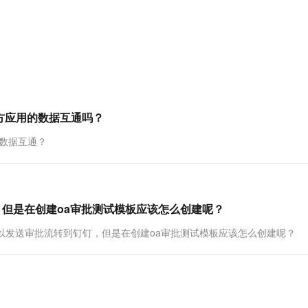
服务生态伙伴
视觉 Coding、空间感知、多模态思考等全面升级
1M上下文，专为长程任务能力而生
云工开物
企业应用
Works
Night Plan 支持 Qwen 3.8-Max
云原生大数据计算服务 MaxCompute
AI 办公
容器服务 Kub
NEW
Red Hat
30+ 款产品免费体验
Data Agent 驱动的一站式 Data+AI 开发治理平台
夜间 5 折，Qwen/Meoo/TokenPlan 客户专享
面向分析的企业级SaaS模式云数据仓库
AI智能应用
提供一站式管
科研合作
ERP
堂（旗舰版）
SUSE
智能客服
AI 应用构建
大模型原生
CRM
防护产品
2个月
自动承接线索
建站小程序
Qoder
大模型服务平台百炼-应用模版
OA 办公系统
HOT
NEW
面向真实软件
个人版上线、团队版降价；千问3.8-Max首发发尝鲜
丰富多元化的应用模版和解决方案
力提升
财税管理
模板建站
方应用的数据互通吗？
万有无界
大模型服务平台百炼-智能体
400电话
定制建站
数据互通？
的模型效果
灵活可视化地构建企业级 Agent
方案
广告营销
模板小程序
秒悟
人工智能平台 PAI
定制小程序
云端极速 AI 
新一代 AI 视频生成模型，深度适配广告营销等场景
AI Native 的算法工程平台，一站式完成建模、训练、推理服务部署
，但是在创建oa审批测试模板应该怎么创建呢？
APP 开发
以发送审批流转到钉钉，但是在创建oa审批测试模板应该怎么创建呢？
建站系统
AI 应用
10分钟微调：让0.6B模型媲美235B模
多模态数据信
型
依托云原生高可用架构,实现Dify私有化部署
用1%尺寸在特定领域达到大模型90%以上效果