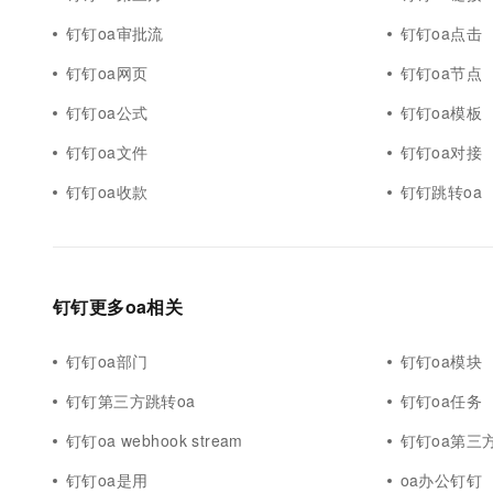
钉钉oa审批流
钉钉oa点击
钉钉oa网页
钉钉oa节点
钉钉oa公式
钉钉oa模板
钉钉oa文件
钉钉oa对接
钉钉oa收款
钉钉跳转oa
钉钉更多oa相关
钉钉oa部门
钉钉oa模块
钉钉第三方跳转oa
钉钉oa任务
钉钉oa webhook stream
钉钉oa第三
钉钉oa是用
oa办公钉钉