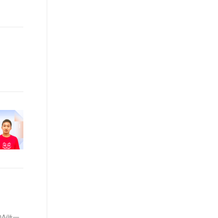
t.diy 一步搞定创意建站
构建大模型应用的安全防护体系
通过自然语言交互简化开发流程,全栈开发支持
通过阿里云安全产品对 AI 应用进行安全防护
A做一