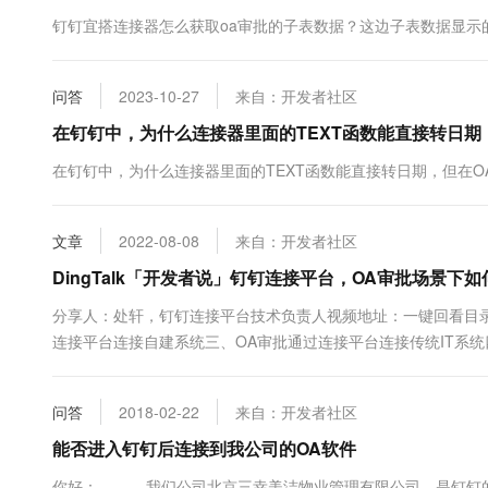
10 分钟在聊天系统中增加
专有云
钉钉宜搭连接器怎么获取oa审批的子表数据？这边子表数据显示
问答
2023-10-27
来自：开发者社区
在钉钉中，为什么连接器里面的TEXT函数能直接转日期
在钉钉中，为什么连接器里面的TEXT函数能直接转日期，但在O
文章
2022-08-08
来自：开发者社区
DingTalk「开发者说」钉钉连接平台，OA审批场景下
分享人：处轩，钉钉连接平台技术负责人视频地址：一键回看目录
连接平台连接自建系统三、OA审批通过连接平台连接传统IT系统
效果如何？下面是上海某网络科技有限公司使用连接平台的前后对
式，走金蝶云星空供应商付款申请；由于是人工作业，步骤繁琐，当
问答
2018-02-22
来自：开发者社区
能否进入钉钉后连接到我公司的OA软件
你好： 我们公司北京三幸美洁物业管理有限公司，是钉钉的老