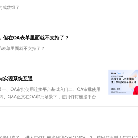
一个 AI 助手
超强辅助，Bol
的成数组了
即刻拥有 DeepSeek-R1 满血版
在企业官网、通讯软件中为客户提供 AI 客服
多种方案随心选，轻松解锁专属 DeepSeek
，但在OA表单里面就不支持了？
A表单里面就不支持了？
如何实现系统互通
一、OA审批使用连接平台基础入门二、OA审批使用
四、Q&A正文在OA审批场景下，使用钉钉连接平台的
比。使用连接平台前通过复制黏贴EXCEL表格的方
数据量较....
用户了， 进入钉钉后连接到我公司OA软件 ？ 请回答谢谢！钉钉和O