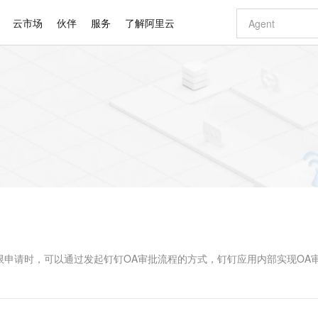
云市场
伙伴
服务
了解阿里云
AI 特惠
数据与 API
成为产品伙伴
企业增值服务
最佳实践
价格计算器
AI 场景体
基础软件
产品伙伴合
阿里云认证
市场活动
配置报价
大模型
自助选配和估算价格
新方式
睿译宝，AI翻译排版一步到位
智启 AI 普惠权益
产品生态集成认证中心
企业支持计划
云上春晚
域名与网站
千问官方 MaaS 平台，为开发者和 Agent 而生，新用户赠送 1 亿 + tokens 额度
Qwen Aud
AI Coding
阿里云Maa
2026 阿里云
云服务器 E
为企业打
数据集
Windows
大模型认证
模型
NEW
NEW
交付可用成果
值低价云产品抢先购
上传文档即自动完成翻译和格式还原
至高享 1亿+免费 tokens，加速 Al 应用落地
提供智能易用的域名与建站服务
智能编程，一键
安全可靠、
产品生态伙伴
专家技术服务
云上奥运之旅
弹性计算合作
阿里云中企出
手机三要素
宝塔 Linux
全部认证
价格优势
有专属领域专家
GLM-5.2：长任务时代开源旗舰模型
阿里云 OPC 创新助力计划
千问大模型
即刻拥有 DeepS
AI 电商营销
对象存储 O
大模型
产品生态伙伴工作台
企业增值服务台
云栖战略参考
云存储合作计
云栖大会
身份实名认证
CentOS
训练营
推动算力普惠，释放技术红利
最高返9万
多领域专家智能体,一键组建 AI 虚拟交付团队
快速构建应用程序和网站，即刻迈出上云第一步
至高百万元 Token 补贴，加速一人公司成长
多元化、高性能、安全可靠的大模型服务
真正可用的 1M 上下文,一次完成代码全链路开发
轻松解锁专属 Dee
从图文生成到
云上的中国
数据库合作计
活动全景
短信
Docker
图片和
站式影视创作平台
Hermes Agent，打造自进化智能体
Token Plan 模型订阅计划
数字证书管理服务（原SSL证书）
5 分钟轻松部署
AI 广告创作
无影云电脑
企业成长
NEW
信息公告
看见新力量
云网络合作计
OCR 文字识别
JAVA
证享300元代金券
可视化编排打通从文字构思到成片全链路闭环
全托管，含MySQL、PostgreSQL、SQL Server、MariaDB多引擎
自主进化，持久记忆，越用越聪明
Qwen3.8-Max 首发尝鲜，限时加量 10 倍，夜间低至2折
实现全站HTTPS，呈现可信的WEB访问
图文、视频一
随时随地安
Kimi-K3
HappyHors
NEW
魔搭 Mode
loud
服务实践
官网公告
Kimi 最新旗舰模型，长程编程与推理利器
让文字生成流
金融模力时刻
Salesforce O
版
发票查验
全能环境
Claude Code + GStack 打造工程团队
千问办公，限时限量积分加倍
Qoder
低代码高效构
AI 建站
短信服务
型
NEW
作计划
计划
创新中心
魔搭 ModelSc
健康状态
理服务
让AI从“聊天伙伴”进化为能干活的“数字员工”
安装技能 GStack，拥有专属 AI 工程团队
你的AI工作搭子，覆盖日常办公高频场景
面向真实软件的智能体编程平台
0 代码专业建
I内的权限申请时，可以通过发起钉钉OA审批流程的方式，钉钉应用内部实现OA
客户案例
天气预报查询
操作系统
Deepseek-v4-pro
HappyHors
态合作计划
态智能体模型
旗舰 MoE 大模型，百万上下文与顶尖推理能力
图生视频，流
同享
万小智 AI 建站低至 15元/月
Qoder CN
AI 短剧/漫剧
云原生数据库 
快递物流查询
WordPress
成为服务伙
高校合作
点，立即开启云上创新
覆盖公网/内网、递归/权威、移动APP等全场景解析服务
送.CN域名，送备案服务码
基于千问大模型等，支持代码智能生成、研发智能问答
AI助力短剧
GLM-5.2
Wan2.7-T
Ubuntu