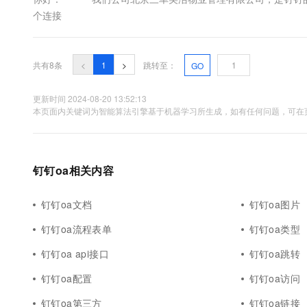
个连接
共有8条
<
1
>
跳转至：
GO
更新时间 2024-08-20 13:52:13
本页面内关键词为智能算法引擎基于机器学习所生成，如有任何问题，可在页
钉钉oa相关内容
钉钉oa文档
钉钉oa图片
钉钉oa流程表单
钉钉oa类型
钉钉oa api接口
钉钉oa跳转
钉钉oa配置
钉钉oa访问
钉钉oa第三方
钉钉oa链接