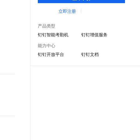
DING消息任务管理，让沟通更高效；移动办
文戏情感细腻自然，动作戏激烈拳拳到肉，实现更强表演能力
支持中英文自由切换，具备更强的噪声鲁棒性
ernetes 版 ACK
云聚AI 严选权益
AI 原生数据库服务发布
SSL 证书
公考勤，审批，钉闪会，钉钉文档，钉钉教
立即注册
，一键激活高效办公新体验
理容器应用的 K8s 服务
精选AI产品，从模型到应用全链提效
Agent 数据网关
育解决方案。
堡垒机
AI 用量加速计划
云原生数据库 PolarDB
产品类型
应用
防火墙
、识别商机，让客服更高效、服务更出色。
新老同享，达量后返
Agentic Database 发布
钉钉智能考勤机
钉钉增值服务
千问办公
主机安全
NEW
能力中心
的智能体编程平台
一站式AI生产力平台
钉钉开放平台
钉钉文档
AI 应用及服务市场
伶鹊
企业级人与Agent协作平台，接入和调度多个数字员工
智能客服平台，对话机器人、对话分析、智能外呼
AI 应用
大模型服务平台百炼 - 全妙
大模型
应用创作平台
多模态内容创作工具，已接入 DeepSeek
自然语言处理
数据标注
机器学习
息提取
与 AI 智能体进行实时音视频通话
从文本、图片、视频中提取结构化的属性信息
构建支持视频理解的 AI 音视频实时通话应用