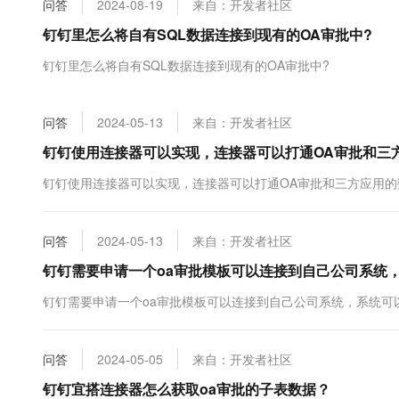
问答
2024-08-19
来自：开发者社区
大数据开发治理平台 Data
AI 产品 免费试用
网络
安全
云开发大赛
Tableau 订阅
钉钉里怎么将自有SQL数据连接到现有的OA审批中?
1亿+ 大模型 tokens 和 
可观测
入门学习赛
中间件
AI空中课堂在线直播课
钉钉里怎么将自有SQL数据连接到现有的OA审批中?
云防火墙
140+云产品 免费试用
大模型服务
上云与迁云
云原生的云上边界网络安全
产品新客免费试用，最长1
数据库
生态解决方案
千问AI平台-Token Plan
问答
2024-05-13
来自：开发者社区
企业出海
大模型ACA认证体验
大数据计算
助力企业全员 AI 认知与能
行业生态解决方案
钉钉使用连接器可以实现，连接器可以打通OA审批和三
政企业务
媒体服务
千问AI平台-模型体验
开发者生态解决方案
钉钉使用连接器可以实现，连接器可以打通OA审批和三方应用的
在线体验全尺寸、多种模态
企业服务与云通信
AI 开发和 AI 应用解决
Happy 系列大模型
域名与网站
问答
2024-05-13
来自：开发者社区
钉钉需要申请一个oa审批模板可以连接到自己公司系统
终端用户计算
钉钉需要申请一个oa审批模板可以连接到自己公司系统，系统可
Serverless
大模型解决方案
开发工具
快速部署 Dify，高效搭建 
问答
2024-05-05
来自：开发者社区
迁移与运维管理
钉钉宜搭连接器怎么获取oa审批的子表数据？