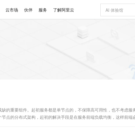
云市场
伙伴
服务
了解阿里云
AI 特惠
数据与 API
成为产品伙伴
企业增值服务
最佳实践
价格计算器
AI 场景体
基础软件
产品伙伴合
阿里云认证
市场活动
配置报价
大模型
自助选配和估算价格
新方式
睿译宝，AI翻译排版一步到位
智启 AI 普惠权益
产品生态集成认证中心
企业支持计划
云上春晚
域名与网站
千问官方 MaaS 平台，为开发者和 Agent 而生，新用户赠送 1 亿 + tokens 额度
Qwen Aud
AI Coding
阿里云Maa
2026 阿里云
云服务器 E
为企业打
数据集
Windows
大模型认证
模型
NEW
NEW
交付可用成果
值低价云产品抢先购
上传文档即自动完成翻译和格式还原
至高享 1亿+免费 tokens，加速 Al 应用落地
提供智能易用的域名与建站服务
智能编程，一键
安全可靠、
产品生态伙伴
专家技术服务
云上奥运之旅
弹性计算合作
阿里云中企出
手机三要素
宝塔 Linux
全部认证
价格优势
有专属领域专家
GLM-5.2：长任务时代开源旗舰模型
阿里云 OPC 创新助力计划
千问大模型
即刻拥有 DeepS
AI 电商营销
对象存储 O
大模型
产品生态伙伴工作台
企业增值服务台
云栖战略参考
云存储合作计
云栖大会
身份实名认证
CentOS
训练营
推动算力普惠，释放技术红利
最高返9万
多领域专家智能体,一键组建 AI 虚拟交付团队
快速构建应用程序和网站，即刻迈出上云第一步
至高百万元 Token 补贴，加速一人公司成长
多元化、高性能、安全可靠的大模型服务
真正可用的 1M 上下文,一次完成代码全链路开发
轻松解锁专属 Dee
从图文生成到
云上的中国
数据库合作计
活动全景
短信
Docker
图片和
站式影视创作平台
Hermes Agent，打造自进化智能体
Token Plan 模型订阅计划
数字证书管理服务（原SSL证书）
5 分钟轻松部署
AI 广告创作
无影云电脑
企业成长
NEW
信息公告
看见新力量
云网络合作计
OCR 文字识别
JAVA
证享300元代金券
可视化编排打通从文字构思到成片全链路闭环
全托管，含MySQL、PostgreSQL、SQL Server、MariaDB多引擎
自主进化，持久记忆，越用越聪明
Qwen3.8-Max 首发尝鲜，限时加量 10 倍，夜间低至2折
实现全站HTTPS，呈现可信的WEB访问
图文、视频一
随时随地安
Kimi-K3
HappyHors
NEW
魔搭 Mode
loud
服务实践
官网公告
Kimi 最新旗舰模型，长程编程与推理利器
让文字生成流
金融模力时刻
Salesforce O
版
发票查验
全能环境
Claude Code + GStack 打造工程团队
千问办公，限时限量积分加倍
Qoder
低代码高效构
AI 建站
短信服务
型
NEW
作计划
计划
创新中心
魔搭 ModelSc
健康状态
理服务
让AI从“聊天伙伴”进化为能干活的“数字员工”
安装技能 GStack，拥有专属 AI 工程团队
你的AI工作搭子，覆盖日常办公高频场景
面向真实软件的智能体编程平台
0 代码专业建
或缺的重要组件。起初服务都是单节点的，不保障高可用性，也不考虑服
客户案例
天气预报查询
操作系统
Deepseek-v4-pro
HappyHors
态合作计划
个节点的分布式架构，起初的解决手段是在服务前端负载均衡，这样前端
态智能体模型
旗舰 MoE 大模型，百万上下文与顶尖推理能力
图生视频，流
同享
万小智 AI 建站低至 15元/月
Qoder CN
AI 短剧/漫剧
云原生数据库 
快递物流查询
WordPress
成为服务伙
高校合作
点，立即开启云上创新
覆盖公网/内网、递归/权威、移动APP等全场景解析服务
送.CN域名，送备案服务码
基于千问大模型等，支持代码智能生成、研发智能问答
AI助力短剧
GLM-5.2
Wan2.7-T
Ubuntu