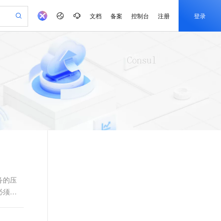
文档
备案
控制台
注册
登录
验
作计划
器
AI 活动
专业服务
服务伙伴合作计划
开发者社区
加入我们
产品动态
服务平台百炼
阿里云 OPC 创新助力计划
一站式生成采购清单，支持单品或批量购买
io：打造专属 AI 语音助手
S产品伙伴计划（繁花）
峰会
CS
造的大模型服务与应用开发平台
一句话生成原生可编辑精美 PPT 文稿
AI 生产力先锋
Al MaaS 服务伙伴赋能合作
域名
博文
Careers
至高可申请百万元
Qwen3.8-Max 模型上线
开启高性价比 AI 编程新体验
弹性可伸缩的云计算服务
Qwen-Audio-3.0-Realtime 端到端实时语音角色扮演
输入一句话想法, 轻松生成专业的 PPT
先锋实践拓展 AI 生产力的边界
Token 补贴，五大权
计划
海大会
伙伴信用分合作计划
商标
问答
社会招聘
益加速 OPC 成功
eek-V4-Pro
SS
一键部署幻兽帕鲁游戏服务器
飞天发布时刻
HOT
Open Search 向量检索版支
划
备案
电子书
校园招聘
pSeek-V4-Pro
视频创作，一键激活电商全链路生产力
稳定、安全、高性价比、高性能的云存储服务
一键购买专属联机服务器，轻松开启游戏
所见，即是所愿
持视频检索 Pipeline 功能
更多支持
划
公司注册
镜像站
视频生成
语音识别与合成
专属 QwenPaw
漫剧工坊：一站式动画创作平台
AI 实训营
HOT
应用身份服务 (IDaaS)
合作伙伴培训与认证
划
上云迁移
站生成，高效打造优质广告素材
全接入的云上超级电脑
从聊天伙伴进化为能主动干活的本地数字员工
快速生产连贯的高质量长漫剧
从基础到进阶，Agent 创客手把手教你
OpenClaw 管理能力上线
e-1.1-T2V
Qwen3-TTS-Flash
lScope
我要反馈
查询合作伙伴
畅细腻的高质量视频
离线语音合成大模型，多语言方言自适应，低延迟高稳定
n Alibaba Cloud ISV 合作
代维服务
建企业门户网站
10 分钟搭建微信、支付宝小程序
MaxCompute MaxFrame 提
创新加速
ope
登录合作伙伴管理后台
我要建议
站，无忧落地极速上线
以可视化方式快速构建移动和 PC 门户网站
国内短信简单易用，安全可靠，秒级触达，全球覆盖200+国家和地区。
高效部署网站，快速应用到小程序
供自动弹性内存功能
务的压
e-1.1-I2V
Cosyvoice-V3-Flash
必须要
安全
畅自然，细节丰富
高表现力语音合成大模型，语音克隆听感自然
我要投诉
PolarDB
上云场景组合购
Milvus 弹性伸缩功能新增节
伴
漫剧创作，剧本、分镜、视频高效生成
100%兼容MySQL、PostgreSQL，兼容Oracle，支持集中和分布式
覆盖90%+业务场景，专享组合折扣价
点支持范围
2V
VPN
Fun-ASR