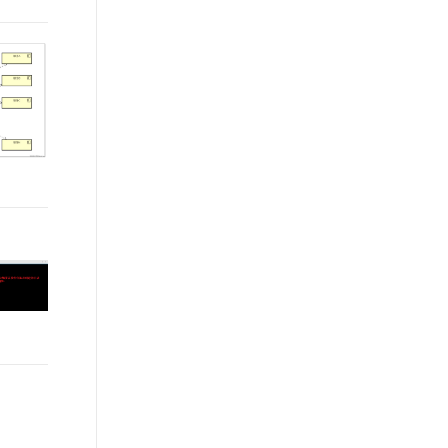
t.diy 一步搞定创意建站
构建大模型应用的安全防护体系
通过自然语言交互简化开发流程,全栈开发支持
通过阿里云安全产品对 AI 应用进行安全防护