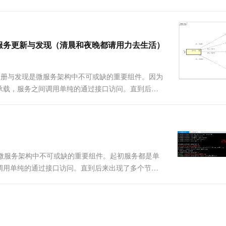
一个 AI 助手
超强辅助，Bol
e可以查询Consul中的服务目录、Key、Key-....
即刻拥有 DeepSeek-R1 满血版
在企业官网、通讯软件中为客户提供 AI 客服
多种方案随心选，轻松解锁专属 DeepSeek
l的容器服务更新与发现（清晨和夜晚都请用力去生活）
服务注册与发现是微服务架构中不可或缺的重要组件。因为
承载，服务之间调用单纯的通过接口访问。直到后来
载均衡，这样前端必须要知道所有后端服务的网络位
A-N，就需要配....
微服务架构中不可或缺的重要组件。起初服务都是单
调用单纯的通过接口访问。直到后来出现了多个节点
端必须要知道所有后端服务的网络位置，并配置在配
就需要配置N个服务的网络位....