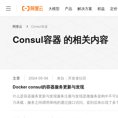
大模型
产品
解决方案
权益
定价
阿里云
Consul容器
大模型
产品
解决方案
权益
定价
云市场
伙伴
服务
了解阿里云
精选产品
精选解决方案
普惠上云
产品定价
精选商城
成为销售伙伴
售前咨询
为什么选择阿里云
千问AI平台
Consul容器 的相关内容
了解云产品的定价详情
大模型服务平台百炼
千问办公，解锁你的工作
普惠上云 官方力荐
分销伙伴
在线服务
网站建设
什么是云计算
大
大模型服务与应用平台
企业级Agent产品，直接
云服务器38元/年起，超
咨询伙伴
多端小程序
技术领先
云上成本管理
售后服务
轻量应用服务器
Agency Agents：拥
官方推荐返现计划
大模型
精选产品
精选解决方案
Salesforce 国际版订阅
稳定可靠
管理和优化成本
推荐新用户得奖励，单订单
销售伙伴合作计划
自助服务
友盟天域
安全合规
人工智能与机器学习
AI
文本生成
云数据库 RDS
HappyHorse 打造一
云工开物
无影生态合作计划
在线服务
文章
2024-05-06
来自：开发者社区
观测云
分析师报告
高校专属算力普惠，学生认
计算
互联网应用开发
Qwen3.8-Max
HOT
Salesforce On Alibaba C
工单服务
Docker consul的容器服务更新与发现
智能体时代全能旗舰模型
Tuya 物联网平台阿里云
研究报告与白皮书
人工智能平台 PAI
快速拥有专属 OpenClaw
大模
Consulting Partner 合
大数据
容器
免费试用
短信专区
一站式AI开发、训练和推
什么是容器服务更新与发现服务注册与发现是微服务架构中不可
蓝凌 OA
Qwen3.7-Plus
AI 大模型销售与服务生
现代化应用
力承载，服务之间调用单纯的通过接口访问。直到后来出现了多
存储
天池大赛
能看、能想、能动手的多模
云解析DNS
解决方案免费试用 新老
电子合同
知道所有后端服务的网络位置，并配置在配置文件中，...
最高领取价值200元试用
安全
网络与CDN
AI 算法大赛
Qwen3-VL-Plus
畅捷通