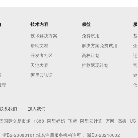
价
技术内容
权益
服
技术解决方案
免费试用
基
帮助文档
解决方案免费试用
企
开发者社区
高校计划
迁
天池大赛
推荐返现计划
官
器
阿里云认证
健
管理
信
联系我们
加入我们
巴国际交易市场
1688
阿里妈妈
飞猪
阿里云计算
万网
高德
UC
：
浙B2-20080101
域名注册服务机构许可：
浙D3-20210002