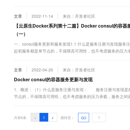
10 分钟在聊天系统中增加
行 shell 命令执行更新操作，重新加载 Nginx。Consul-Templat
专有云
文章
2022-11-14
来自：开发者社区
【云原生Docker系列第十二篇】Docker consu
（一）
一、consul服务更新和服务发现1.1 什么是服务注册与发现
起初服务都是单节点的，不保障高可用性，也不考虑服务的压力
出现了多个节点的分布式架构，起初的解决手段是在服务前端负
置，并配置在配置文件中。这里就会有几个问题:如果需要调用后端服务
文章
2022-04-26
来自：开发者社区
Docker consul的容器服务更新与发现
1、概述：（1）什么是服务注册与发现： 服务注册与发现是
节点的，不保障高可用性，也不考虑服务的压力承载，服务之间
的分布式架构，起初的解决手段是在服务前端负载均衡，这样前
置文件中。 这里就会有几个问题：●如果需要调用后端服务A-N，
共有6条
<
1
>
跳转至：
GO