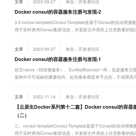
文章
2023-09-27
来自：开发者社区
大数据开发治理平台 Data
AI 产品 免费试用
网络
安全
云开发大赛
Tableau 订阅
Docker consul的容器服务注册与发现-2
1亿+ 大模型 tokens 和 
可观测
入门学习赛
中间件
AI空中课堂在线直播课
3.3 consul-templateConsul-Template是基于Consul
云防火墙
140+云产品 免费试用
大模型服务
用于实时查询Consul集群信息，并更新文件系统上任意数量的
上云与迁云
云原生的云上边界网络安全
产品新客免费试用，最长1
数据库
行 shell 命令执行更新操作，重新加载 Nginx。Consul-Templat
生态解决方案
千问AI平台-Token Plan
企业出海
大模型ACA认证体验
大数据计算
文章
2023-09-27
来自：开发者社区
助力企业全员 AI 认知与能
行业生态解决方案
政企业务
媒体服务
千问AI平台-模型体验
Docker consul的容器服务注册与发现-1
开发者生态解决方案
在线体验全尺寸、多种模态
企业服务与云通信
前言nacos（转给微服务）、Eureka和consul一样，也是
AI 开发和 AI 应用解决
架构中不可或缺的重要组件。起初服务都是单节点的，不保障高
Happy 系列大模型
域名与网站
纯的通过接口访问。直到后来出现了多个节点的分布式架构，起
要知道所有后端服务的网络位置，并配置在配置文件中。这里就会有
终端用户计算
文章
2022-11-14
来自：开发者社区
Serverless
【云原生Docker系列第十二篇】Docker consu
大模型解决方案
（二）
开发工具
快速部署 Dify，高效搭建 
三、consul-templateConsul-Template是基于Consul的
迁移与运维管理
用于实时查询Consul集群信息，并更新文件系统上任意数量的