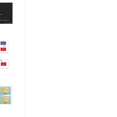
文戏情感细腻自然，动作戏激烈拳拳到肉，实现更强表演能力
支持中英文自由切换，具备更强的噪声鲁棒性
ernetes 版 ACK
云聚AI 严选权益
AI 原生数据库服务发布
SSL 证书
，一键激活高效办公新体验
理容器应用的 K8s 服务
精选AI产品，从模型到应用全链提效
Agent 数据网关
堡垒机
AI 用量加速计划
云原生数据库 PolarDB
应用
防火墙
、识别商机，让客服更高效、服务更出色。
新老同享，达量后返
Agentic Database 发布
千问办公
主机安全
NEW
的智能体编程平台
一站式AI生产力平台
AI 应用及服务市场
伶鹊
企业级人与Agent协作平台，接入和调度多个数字员工
智能客服平台，对话机器人、对话分析、智能外呼
AI 应用
大模型服务平台百炼 - 全妙
大模型
应用创作平台
多模态内容创作工具，已接入 DeepSeek
自然语言处理
数据标注
机器学习
息提取
与 AI 智能体进行实时音视频通话
从文本、图片、视频中提取结构化的属性信息
构建支持视频理解的 AI 音视频实时通话应用