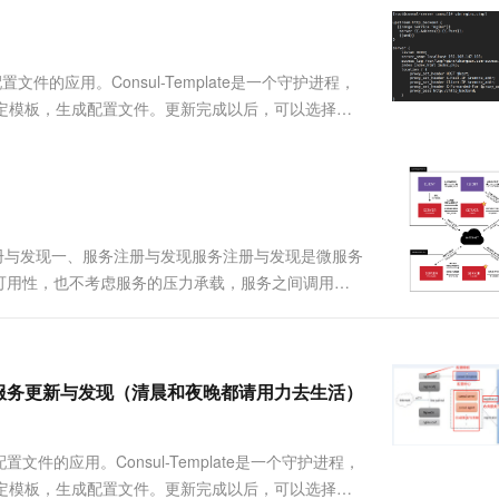
服务生态伙伴
视觉 Coding、空间感知、多模态思考等全面升级
1M上下文，专为长程任务能力而生
云工开物
企业应用
Works
Night Plan 支持 Qwen 3.8-Max
云原生大数据计算服务 MaxCompute
AI 办公
容器服务 Kub
NEW
Red Hat
30+ 款产品免费体验
Data Agent 驱动的一站式 Data+AI 开发治理平台
夜间 5 折，Qwen/Meoo/TokenPlan 客户专享
面向分析的企业级SaaS模式云数据仓库
AI智能应用
提供一站式管
科研合作
ERP
堂（旗舰版）
SUSE
的自动替换配置文件的应用。Consul-Template是一个守护进程，
智能客服
AI 应用构建
大模型原生
CRM
指定模板，生成配置文件。更新完成以后，可以选择运
防护产品
2个月
自动承接线索
e可以查询Consul中的服务目录、Key、Ke....
建站小程序
Qoder
大模型服务平台百炼-应用模版
OA 办公系统
HOT
NEW
面向真实软件
个人版上线、团队版降价；千问3.8-Max首发发尝鲜
丰富多元化的应用模版和解决方案
力提升
财税管理
模板建站
万有无界
大模型服务平台百炼-智能体
400电话
定制建站
的模型效果
灵活可视化地构建企业级 Agent
服务注册与发现一、服务注册与发现服务注册与发现是微服务
方案
广告营销
模板小程序
可用性，也不考虑服务的压力承载，服务之间调用单
秒悟
人工智能平台 PAI
定制小程序
云端极速 AI 
初的解决手段是在服务前端负载均衡，这样前端必须
新一代 AI 视频生成模型，深度适配广告营销等场景
AI Native 的算法工程平台，一站式完成建模、训练、推理服务部署
几个问题：如果....
APP 开发
建站系统
l的容器服务更新与发现（清晨和夜晚都请用力去生活）
AI 应用
10分钟微调：让0.6B模型媲美235B模
多模态数据信
自动替换配置文件的应用。Consul-Template是一个守护进程，
型
依托云原生高可用架构,实现Dify私有化部署
指定模板，生成配置文件。更新完成以后，可以选择运
用1%尺寸在特定领域达到大模型90%以上效果