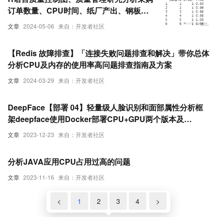
订单数量、CPU时间、纸厂产出、钢板数
据可视化
文章
2024-05-06
来自：开发者社区
【Redis 故障排查】「连接失败问题排查和解决」带你总体
分析CPU及内存的使用率高问题排查指南及方案
文章
2024-03-29
来自：开发者社区
DeepFace【部署 04】轻量级人脸识别和面部属性分析框
架deepface使用Docker部署CPU+GPU两个版本及
cuDNN安装
文章
2023-12-23
来自：开发者社区
分析JAVA应用CPU占用过高的问题
文章
2023-11-16
来自：开发者社区
<
1
2
3
4
>