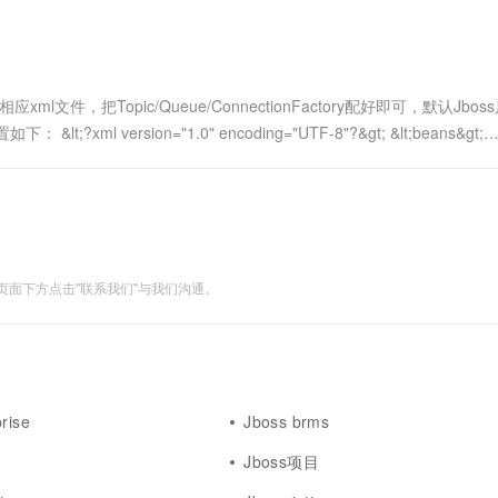
一个 AI 助手
超强辅助，Bol
即刻拥有 DeepSeek-R1 满血版
在企业官网、通讯软件中为客户提供 AI 客服
多种方案随心选，轻松解锁专属 DeepSeek
应xml文件，把Topic/Queue/ConnectionFactory配好即可，默认Jbo
l version="1.0" encoding="UTF-8"?&gt; &lt;beans&gt;
面下方点击"联系我们"与我们沟通。
rise
Jboss brms
Jboss项目