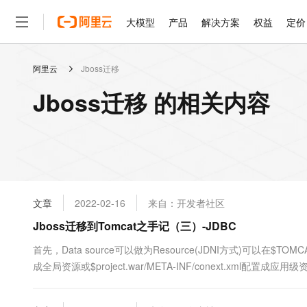
大模型
产品
解决方案
权益
定价
阿里云
Jboss迁移
大模型
产品
解决方案
权益
定价
云市场
伙伴
服务
了解阿里云
精选产品
精选解决方案
普惠上云
产品定价
精选商城
成为销售伙伴
售前咨询
为什么选择阿里云
千问AI平台
Jboss迁移 的相关内容
了解云产品的定价详情
大模型服务平台百炼
千问办公，解锁你的工作
普惠上云 官方力荐
分销伙伴
在线服务
网站建设
什么是云计算
大
大模型服务与应用平台
企业级Agent产品，直接
云服务器38元/年起，超
咨询伙伴
多端小程序
技术领先
云上成本管理
售后服务
轻量应用服务器
Agency Agents：拥
官方推荐返现计划
大模型
精选产品
精选解决方案
Salesforce 国际版订阅
稳定可靠
管理和优化成本
推荐新用户得奖励，单订单
销售伙伴合作计划
自助服务
友盟天域
安全合规
人工智能与机器学习
AI
文本生成
云数据库 RDS
HappyHorse 打造一
云工开物
无影生态合作计划
在线服务
文章
2022-02-16
来自：开发者社区
观测云
分析师报告
高校专属算力普惠，学生认
计算
互联网应用开发
Qwen3.8-Max
HOT
Salesforce On Alibaba C
工单服务
Jboss迁移到Tomcat之手记（三）-JDBC
智能体时代全能旗舰模型
Tuya 物联网平台阿里云
研究报告与白皮书
人工智能平台 PAI
快速拥有专属 OpenClaw
大模
Consulting Partner 合
大数据
容器
免费试用
短信专区
一站式AI开发、训练和推
首先，Data source可以做为Resource(JDNI方式)可以在$TOMCAT_H
蓝凌 OA
Qwen3.7-Plus
AI 大模型销售与服务生
现代化应用
成全局资源或$project.war/META-INF/conext.xml配置成应用级资源
存储
天池大赛
能看、能想、能动手的多模
云解析DNS
解决方案免费试用 新老
电子合同
最高领取价值200元试用
安全
网络与CDN
AI 算法大赛
Qwen3-VL-Plus
畅捷通