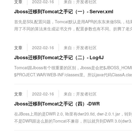
文章
2022-02-16
来自：开发者社区
大数据开发治理平台 Data
AI 产品 免费试用
网络
安全
云开发大赛
Tableau 订阅
Jboss迁移到Tomcat之手记（一）- Server.xml
1亿+ 大模型 tokens 和 
可观测
入门学习赛
中间件
AI空中课堂在线直播课
首先是SSL配置问题，Tomcat默认是用APR的东东来做SSL，结果
云防火墙
140+云产品 免费试用
大模型服务
用了不同的算法来生成证书文件，配置参数也有不同。折腾了老久，最后只好弃之不用。
上云与迁云
云原生的云上边界网络安全
产品新客免费试用，最长1
数据库
/docs/apr.html <Liste...
生态解决方案
千问AI平台-Token Plan
企业出海
大模型ACA认证体验
大数据计算
文章
2022-02-16
来自：开发者社区
助力企业全员 AI 认知与能
行业生态解决方案
政企业务
媒体服务
千问AI平台-模型体验
Jboss迁移到Tomcat之手记（二）- Log4J
开发者生态解决方案
在线体验全尺寸、多种模态
企业服务与云通信
Tomcat跟Jboss有个很重要的区别，Jboss是会把$JBOSS_HOME/ser
AI 开发和 AI 应用解决
$PROJECT.WAR/WEB-INF/classes里。所以java代码ClassA.clas
Happy 系列大模型
域名与网站
终端用户计算
文章
2022-02-16
来自：开发者社区
Serverless
Jboss迁移到Tomcat之手记（四）-DWR
大模型解决方案
在JBoss上用的是DWR 2.0, lib里有dwr20.tld, dwr-2.0.
开发工具
快速部署 Dify，高效搭建 
不是DWR跟这么新的Tomcat不兼容，所以就升到DWR 3.0(dwr3.0
迁移与运维管理
全验证错误，在DWR文档网站（....