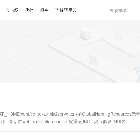
云市场
伙伴
服务
了解阿里云
AI 特惠
数据与 API
成为产品伙伴
企业增值服务
最佳实践
价格计算器
AI 场景体
基础软件
产品伙伴合
阿里云认证
市场活动
配置报价
大模型
自助选配和估算价格
新方式
睿译宝，AI翻译排版一步到位
智启 AI 普惠权益
产品生态集成认证中心
企业支持计划
云上春晚
域名与网站
千问官方 MaaS 平台，为开发者和 Agent 而生，新用户赠送 1 亿 + tokens 额度
Qwen Aud
AI Coding
阿里云Maa
2026 阿里云
云服务器 E
为企业打
数据集
Windows
大模型认证
模型
NEW
NEW
交付可用成果
值低价云产品抢先购
上传文档即自动完成翻译和格式还原
至高享 1亿+免费 tokens，加速 Al 应用落地
提供智能易用的域名与建站服务
智能编程，一键
安全可靠、
产品生态伙伴
专家技术服务
云上奥运之旅
弹性计算合作
阿里云中企出
手机三要素
宝塔 Linux
全部认证
价格优势
有专属领域专家
GLM-5.2：长任务时代开源旗舰模型
阿里云 OPC 创新助力计划
千问大模型
即刻拥有 DeepS
AI 电商营销
对象存储 O
大模型
产品生态伙伴工作台
企业增值服务台
云栖战略参考
云存储合作计
云栖大会
身份实名认证
CentOS
训练营
推动算力普惠，释放技术红利
最高返9万
多领域专家智能体,一键组建 AI 虚拟交付团队
快速构建应用程序和网站，即刻迈出上云第一步
至高百万元 Token 补贴，加速一人公司成长
多元化、高性能、安全可靠的大模型服务
真正可用的 1M 上下文,一次完成代码全链路开发
轻松解锁专属 Dee
从图文生成到
云上的中国
数据库合作计
活动全景
短信
Docker
图片和
站式影视创作平台
Hermes Agent，打造自进化智能体
Token Plan 模型订阅计划
数字证书管理服务（原SSL证书）
5 分钟轻松部署
AI 广告创作
无影云电脑
企业成长
NEW
信息公告
看见新力量
云网络合作计
OCR 文字识别
JAVA
证享300元代金券
可视化编排打通从文字构思到成片全链路闭环
全托管，含MySQL、PostgreSQL、SQL Server、MariaDB多引擎
自主进化，持久记忆，越用越聪明
Qwen3.8-Max 首发尝鲜，限时加量 10 倍，夜间低至2折
实现全站HTTPS，呈现可信的WEB访问
图文、视频一
随时随地安
Kimi-K3
HappyHors
NEW
魔搭 Mode
loud
服务实践
官网公告
Kimi 最新旗舰模型，长程编程与推理利器
让文字生成流
金融模力时刻
Salesforce O
版
发票查验
全能环境
Claude Code + GStack 打造工程团队
千问办公，限时限量积分加倍
Qoder
低代码高效构
AI 建站
短信服务
型
NEW
作计划
计划
创新中心
魔搭 ModelSc
健康状态
理服务
让AI从“聊天伙伴”进化为能干活的“数字员工”
安装技能 GStack，拥有专属 AI 工程团队
你的AI工作搭子，覆盖日常办公高频场景
面向真实软件的智能体编程平台
0 代码专业建
OME/conf/context.xml或server.xml的GlobalNamingResource
客户案例
天气预报查询
操作系统
Deepseek-v4-pro
HappyHors
态合作计划
，然后在web application context配置该JNDI, 如（假设JNDI名...
态智能体模型
旗舰 MoE 大模型，百万上下文与顶尖推理能力
图生视频，流
同享
万小智 AI 建站低至 15元/月
Qoder CN
AI 短剧/漫剧
云原生数据库 
快递物流查询
WordPress
成为服务伙
高校合作
点，立即开启云上创新
覆盖公网/内网、递归/权威、移动APP等全场景解析服务
送.CN域名，送备案服务码
基于千问大模型等，支持代码智能生成、研发智能问答
AI助力短剧
GLM-5.2
Wan2.7-T
Ubuntu