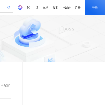
文档
备案
控制台
注册
登录
验
作计划
器
AI 活动
专业服务
服务伙伴合作计划
开发者社区
加入我们
产品动态
服务平台百炼
阿里云 OPC 创新助力计划
一站式生成采购清单，支持单品或批量购买
io：打造专属 AI 语音助手
S产品伙伴计划（繁花）
峰会
CS
造的大模型服务与应用开发平台
一句话生成原生可编辑精美 PPT 文稿
AI 生产力先锋
Al MaaS 服务伙伴赋能合作
域名
博文
Careers
至高可申请百万元
Qwen3.8-Max 模型上线
开启高性价比 AI 编程新体验
弹性可伸缩的云计算服务
Qwen-Audio-3.0-Realtime 端到端实时语音角色扮演
输入一句话想法, 轻松生成专业的 PPT
先锋实践拓展 AI 生产力的边界
Token 补贴，五大权
计划
海大会
伙伴信用分合作计划
商标
问答
社会招聘
益加速 OPC 成功
eek-V4-Pro
SS
一键部署幻兽帕鲁游戏服务器
飞天发布时刻
HOT
Open Search 向量检索版支
划
备案
电子书
校园招聘
pSeek-V4-Pro
视频创作，一键激活电商全链路生产力
稳定、安全、高性价比、高性能的云存储服务
一键购买专属联机服务器，轻松开启游戏
所见，即是所愿
持视频检索 Pipeline 功能
更多支持
划
公司注册
镜像站
视频生成
语音识别与合成
专属 QwenPaw
漫剧工坊：一站式动画创作平台
AI 实训营
HOT
应用身份服务 (IDaaS)
合作伙伴培训与认证
划
上云迁移
站生成，高效打造优质广告素材
全接入的云上超级电脑
从聊天伙伴进化为能主动干活的本地数字员工
快速生产连贯的高质量长漫剧
从基础到进阶，Agent 创客手把手教你
OpenClaw 管理能力上线
e-1.1-T2V
Qwen3-TTS-Flash
lScope
我要反馈
查询合作伙伴
畅细腻的高质量视频
离线语音合成大模型，多语言方言自适应，低延迟高稳定
n Alibaba Cloud ISV 合作
代维服务
建企业门户网站
10 分钟搭建微信、支付宝小程序
MaxCompute MaxFrame 提
创新加速
ope
登录合作伙伴管理后台
我要建议
站，无忧落地极速上线
以可视化方式快速构建移动和 PC 门户网站
国内短信简单易用，安全可靠，秒级触达，全球覆盖200+国家和地区。
高效部署网站，快速应用到小程序
供自动弹性内存功能
s元素里配置
e-1.1-I2V
Cosyvoice-V3-Flash
安全
畅自然，细节丰富
高表现力语音合成大模型，语音克隆听感自然
我要投诉
PolarDB
上云场景组合购
Milvus 弹性伸缩功能新增节
伴
漫剧创作，剧本、分镜、视频高效生成
100%兼容MySQL、PostgreSQL，兼容Oracle，支持集中和分布式
覆盖90%+业务场景，专享组合折扣价
点支持范围
2V
VPN
Fun-ASR