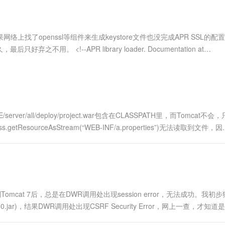
服务生态伙伴
视觉 Coding、空间感知、多模态思考等全面升级
1M上下文，专为长程任务能力而生
云工开物
企业应用
Works
Night Plan 支持 Qwen 3.8-Max
云原生大数据计算服务 MaxCompute
AI 办公
容器服务 Kub
NEW
Red Hat
30+ 款产品免费体验
Data Agent 驱动的一站式 Data+AI 开发治理平台
夜间 5 折，Qwen/Meoo/TokenPlan 客户专享
面向分析的企业级SaaS模式云数据仓库
AI智能应用
提供一站式管
科研合作
ERP
堂（旗舰版）
SUSE
网络上找了openssl等组件来生成keystore文件也没完成APR SSL的配
智能客服
AI 应用构建
大模型原生
CRM
 <!--APR library loader. Documentation at
防护产品
2个月
自动承接线索
建站小程序
Qoder
大模型服务平台百炼-应用模版
OA 办公系统
HOT
NEW
面向真实软件
个人版上线、团队版降价；千问3.8-Max首发发尝鲜
丰富多元化的应用模版和解决方案
力提升
财税管理
模板建站
万有无界
大模型服务平台百炼-智能体
400电话
定制建站
的模型效果
灵活可视化地构建企业级 Agent
ver/all/deploy/project.war包含在CLASSPATH里，而Tomcat不会
方案
广告营销
模板小程序
s.getResourceAsStream(“WEB-INF/a.properties”)无法读取到文件，因..
秒悟
人工智能平台 PAI
定制小程序
云端极速 AI 
新一代 AI 视频生成模型，深度适配广告营销等场景
AI Native 的算法工程平台，一站式完成建模、训练、推理服务部署
APP 开发
建站系统
1.jar，转到Tomcat 7后，总是在DWR调用处出现session error，无法成功。我
AI 应用
10分钟微调：让0.6B模型媲美235B模
多模态数据信
.jar)，结果DWR调用处出现CSRF Security Error，网上一查，才知
型
依托云原生高可用架构,实现Dify私有化部署
用1%尺寸在特定领域达到大模型90%以上效果