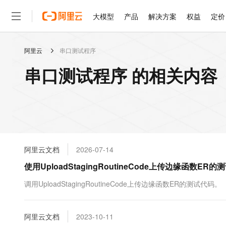
大模型
产品
解决方案
权益
定价
阿里云
串口测试程序
大模型
产品
解决方案
权益
定价
云市场
伙伴
服务
了解阿里云
精选产品
精选解决方案
普惠上云
产品定价
精选商城
成为销售伙伴
售前咨询
为什么选择阿里云
千问AI平台
串口测试程序 的相关内容
了解云产品的定价详情
大模型服务平台百炼
千问办公，解锁你的工作
普惠上云 官方力荐
分销伙伴
在线服务
网站建设
什么是云计算
大
大模型服务与应用平台
企业级Agent产品，直接
云服务器38元/年起，超
咨询伙伴
多端小程序
技术领先
云上成本管理
售后服务
轻量应用服务器
Agency Agents：拥
官方推荐返现计划
大模型
精选产品
精选解决方案
Salesforce 国际版订阅
稳定可靠
管理和优化成本
推荐新用户得奖励，单订单
销售伙伴合作计划
自助服务
友盟天域
安全合规
人工智能与机器学习
AI
文本生成
云数据库 RDS
HappyHorse 打造一
云工开物
无影生态合作计划
在线服务
阿里云文档
2026-07-14
观测云
分析师报告
高校专属算力普惠，学生认
计算
互联网应用开发
Qwen3.8-Max
HOT
Salesforce On Alibaba C
工单服务
使用UploadStagingRoutineCode上传边缘函数E
智能体时代全能旗舰模型
Tuya 物联网平台阿里云
研究报告与白皮书
人工智能平台 PAI
快速拥有专属 OpenClaw
大模
Consulting Partner 合
大数据
容器
免费试用
短信专区
一站式AI开发、训练和推
调用UploadStagingRoutineCode上传边缘函数ER的测试代码。
蓝凌 OA
Qwen3.7-Plus
AI 大模型销售与服务生
现代化应用
存储
天池大赛
能看、能想、能动手的多模
云解析DNS
解决方案免费试用 新老
电子合同
最高领取价值200元试用
安全
阿里云文档
网络与CDN
2023-10-11
AI 算法大赛
Qwen3-VL-Plus
畅捷通