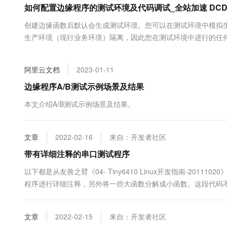
如何配置边缘程序的测试环境及代码调试_全站加速 DCDN
大数据开发治理平台 Data
AI 产品 免费试用
网络
安全
云开发大赛
Tableau 订阅
1亿+ 大模型 tokens 和 
创建边缘函数后默认会生成测试环境。您可以在测试环境中模拟
可观测
入门学习赛
中间件
AI空中课堂在线直播课
生产环境（现行业务环境）隔离，因此您在测试环境中进行的任
云防火墙
140+云产品 免费试用
大模型服务
后，即可发布至生产环境。
上云与迁云
云原生的云上边界网络安全
产品新客免费试用，最长1
数据库
生态解决方案
千问AI平台-Token Plan
阿里云文档
2023-01-11
企业出海
大模型ACA认证体验
大数据计算
助力企业全员 AI 认知与能
行业生态解决方案
边缘程序A/B测试示例场景及结果
政企业务
媒体服务
千问AI平台-模型体验
开发者生态解决方案
本文介绍A/B测试示例场景及结果。
在线体验全尺寸、多种模态
企业服务与云通信
AI 开发和 AI 应用解决
Happy 系列大模型
域名与网站
文章
2022-02-16
来自：开发者社区
带有详细注释的串口测试程序
终端用户计算
以下都是从友善之臂《04- Tiny6410 Linux开发指南-20
Serverless
大模型解决方案
程序进行详细注释，另外将一些大函数分解成小函数。这段代码
点。 说明：armcomtest 是友善之臂为了方便测试而开发的l
开发工具
快速部署 Dify，高效搭建 
用，和硬件无关。一般...
文章
2022-02-15
来自：开发者社区
迁移与运维管理