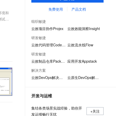
项目管理中测试用例重复撰写、用例信息共
文戏情感细腻自然，动作戏激烈拳拳到肉，实现更强表演能力
支持中英文自由切换，具备更强的噪声鲁棒性
ernetes 版 ACK
云聚AI 严选权益
AI 原生数据库服务发布
SSL 证书
享不易的问题，成为测试人员专属的「武器
免费使用
产品文档
，一键激活高效办公新体验
理容器应用的 K8s 服务
精选AI产品，从模型到应用全链提效
Agent 数据网关
环境和
库」。
堡垒机
测试
AI 用量加速计划
云原生数据库 PolarDB
组织敏捷
应用
防火墙
、识别商机，让客服更高效、服务更出色。
新老同享，达量后返
Agentic Database 发布
云效项目协作Projex
云效效能洞察Insight
千问办公
主机安全
NEW
研发敏捷
的智能体编程平台
一站式AI生产力平台
云效代码管理Codeup
云效流水线Flow
AI 应用及服务市场
伶鹊
研发敏捷
企业级人与Agent协作平台，接入和调度多个数字员工
智能客服平台，对话机器人、对话分析、智能外呼
AI 应用
云效制品仓库Packages
应用开发Appstack
大模型服务平台百炼 - 全妙
大模型
解决方案
应用创作平台
多模态内容创作工具，已接入 DeepSeek
云效DevOps解决方案
云原生DevOps解决方案
自然语言处理
数据标注
开发与运维
机器学习
息提取
与 AI 智能体进行实时音视频通话
集结各类场景实战经验，助你开
从文本、图片、视频中提取结构化的属性信息
构建支持视频理解的 AI 音视频实时通话应用
+关注
发运维畅行无忧