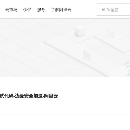
云市场
伙伴
服务
了解阿里云
AI 特惠
数据与 API
成为产品伙伴
企业增值服务
最佳实践
价格计算器
AI 场景体
基础软件
产品伙伴合
阿里云认证
市场活动
配置报价
大模型
自助选配和估算价格
新方式
睿译宝，AI翻译排版一步到位
智启 AI 普惠权益
产品生态集成认证中心
企业支持计划
云上春晚
域名与网站
千问官方 MaaS 平台，为开发者和 Agent 而生，新用户赠送 1 亿 + tokens 额度
Qwen Aud
AI Coding
阿里云Maa
2026 阿里云
云服务器 E
为企业打
数据集
Windows
大模型认证
模型
NEW
NEW
交付可用成果
值低价云产品抢先购
上传文档即自动完成翻译和格式还原
至高享 1亿+免费 tokens，加速 Al 应用落地
提供智能易用的域名与建站服务
智能编程，一键
安全可靠、
产品生态伙伴
专家技术服务
云上奥运之旅
弹性计算合作
阿里云中企出
手机三要素
宝塔 Linux
全部认证
价格优势
有专属领域专家
GLM-5.2：长任务时代开源旗舰模型
阿里云 OPC 创新助力计划
千问大模型
即刻拥有 DeepS
AI 电商营销
对象存储 O
大模型
产品生态伙伴工作台
企业增值服务台
云栖战略参考
云存储合作计
云栖大会
身份实名认证
CentOS
训练营
推动算力普惠，释放技术红利
最高返9万
多领域专家智能体,一键组建 AI 虚拟交付团队
快速构建应用程序和网站，即刻迈出上云第一步
至高百万元 Token 补贴，加速一人公司成长
多元化、高性能、安全可靠的大模型服务
真正可用的 1M 上下文,一次完成代码全链路开发
轻松解锁专属 Dee
从图文生成到
云上的中国
数据库合作计
活动全景
短信
Docker
图片和
站式影视创作平台
Hermes Agent，打造自进化智能体
Token Plan 模型订阅计划
数字证书管理服务（原SSL证书）
5 分钟轻松部署
AI 广告创作
无影云电脑
企业成长
NEW
信息公告
看见新力量
云网络合作计
OCR 文字识别
JAVA
证享300元代金券
可视化编排打通从文字构思到成片全链路闭环
全托管，含MySQL、PostgreSQL、SQL Server、MariaDB多引擎
自主进化，持久记忆，越用越聪明
Qwen3.8-Max 首发尝鲜，限时加量 10 倍，夜间低至2折
实现全站HTTPS，呈现可信的WEB访问
图文、视频一
随时随地安
Kimi-K3
HappyHors
NEW
魔搭 Mode
loud
服务实践
官网公告
R的测试代码-边缘安全加速-阿里云
Kimi 最新旗舰模型，长程编程与推理利器
让文字生成流
金融模力时刻
Salesforce O
版
发票查验
全能环境
Claude Code + GStack 打造工程团队
千问办公，限时限量积分加倍
Qoder
低代码高效构
AI 建站
短信服务
型
NEW
作计划
计划
创新中心
魔搭 ModelSc
健康状态
理服务
让AI从“聊天伙伴”进化为能干活的“数字员工”
安装技能 GStack，拥有专属 AI 工程团队
你的AI工作搭子，覆盖日常办公高频场景
面向真实软件的智能体编程平台
0 代码专业建
客户案例
天气预报查询
操作系统
Deepseek-v4-pro
HappyHors
态合作计划
态智能体模型
旗舰 MoE 大模型，百万上下文与顶尖推理能力
图生视频，流
同享
万小智 AI 建站低至 15元/月
Qoder CN
AI 短剧/漫剧
云原生数据库 
快递物流查询
WordPress
成为服务伙
高校合作
点，立即开启云上创新
覆盖公网/内网、递归/权威、移动APP等全场景解析服务
送.CN域名，送备案服务码
基于千问大模型等，支持代码智能生成、研发智能问答
AI助力短剧
GLM-5.2
Wan2.7-T
Ubuntu