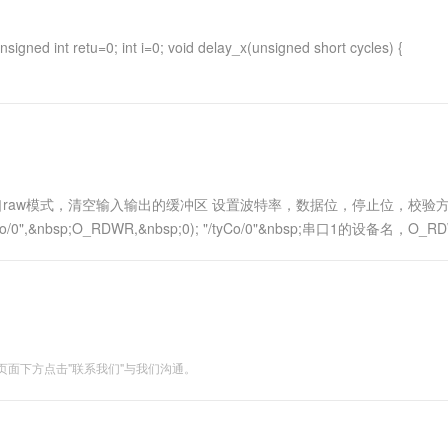
一个 AI 助手
超强辅助，Bol
即刻拥有 DeepSeek-R1 满血版
在企业官网、通讯软件中为客户提供 AI 客服
signed int retu=0; int i=0; void delay_x(unsigned short cycles) {
多种方案随心选，轻松解锁专属 DeepSeek
串口raw模式，清空输入输出的缓冲区 设置波特率，数据位，停止位，校验方
/0",&nbsp;O_RDWR,&nbsp;0); "/tyCo/0"&nbsp;串口1的设备名，O_
面下方点击"联系我们"与我们沟通。