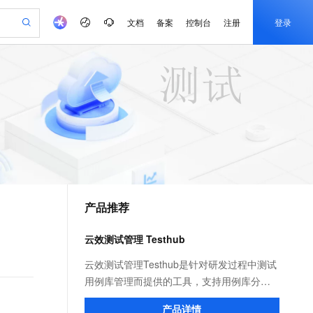
文档
备案
控制台
注册
登录
验
作计划
器
AI 活动
专业服务
服务伙伴合作计划
开发者社区
加入我们
产品动态
服务平台百炼
阿里云 OPC 创新助力计划
一站式生成采购清单，支持单品或批量购买
io：打造专属 AI 语音助手
S产品伙伴计划（繁花）
峰会
CS
造的大模型服务与应用开发平台
一句话生成原生可编辑精美 PPT 文稿
AI 生产力先锋
Al MaaS 服务伙伴赋能合作
域名
博文
Careers
至高可申请百万元
Qwen3.8-Max 模型上线
开启高性价比 AI 编程新体验
弹性可伸缩的云计算服务
Qwen-Audio-3.0-Realtime 端到端实时语音角色扮演
输入一句话想法, 轻松生成专业的 PPT
先锋实践拓展 AI 生产力的边界
Token 补贴，五大权
计划
海大会
伙伴信用分合作计划
商标
问答
社会招聘
益加速 OPC 成功
eek-V4-Pro
SS
一键部署幻兽帕鲁游戏服务器
飞天发布时刻
HOT
Open Search 向量检索版支
划
备案
电子书
校园招聘
pSeek-V4-Pro
视频创作，一键激活电商全链路生产力
稳定、安全、高性价比、高性能的云存储服务
一键购买专属联机服务器，轻松开启游戏
所见，即是所愿
持视频检索 Pipeline 功能
更多支持
划
公司注册
镜像站
视频生成
语音识别与合成
专属 QwenPaw
漫剧工坊：一站式动画创作平台
AI 实训营
HOT
应用身份服务 (IDaaS)
合作伙伴培训与认证
产品推荐
划
上云迁移
站生成，高效打造优质广告素材
全接入的云上超级电脑
从聊天伙伴进化为能主动干活的本地数字员工
快速生产连贯的高质量长漫剧
从基础到进阶，Agent 创客手把手教你
OpenClaw 管理能力上线
e-1.1-T2V
Qwen3-TTS-Flash
lScope
我要反馈
查询合作伙伴
畅细腻的高质量视频
离线语音合成大模型，多语言方言自适应，低延迟高稳定
n Alibaba Cloud ISV 合作
代维服务
建企业门户网站
10 分钟搭建微信、支付宝小程序
云效测试管理 Testhub
MaxCompute MaxFrame 提
创新加速
ope
登录合作伙伴管理后台
我要建议
站，无忧落地极速上线
以可视化方式快速构建移动和 PC 门户网站
国内短信简单易用，安全可靠，秒级触达，全球覆盖200+国家和地区。
高效部署网站，快速应用到小程序
供自动弹性内存功能
e-1.1-I2V
Cosyvoice-V3-Flash
云效测试管理Testhub是针对研发过程中测试
安全
畅自然，细节丰富
高表现力语音合成大模型，语音克隆听感自然
我要投诉
PolarDB
用例库管理而提供的工具，支持用例库分组
上云场景组合购
Milvus 弹性伸缩功能新增节
伴
漫剧创作，剧本、分镜、视频高效生成
100%兼容MySQL、PostgreSQL，兼容Oracle，支持集中和分布式
覆盖90%+业务场景，专享组合折扣价
点支持范围
的创建、编辑、批量导入等功能，告别传统
2V
VPN
Fun-ASR
产品详情