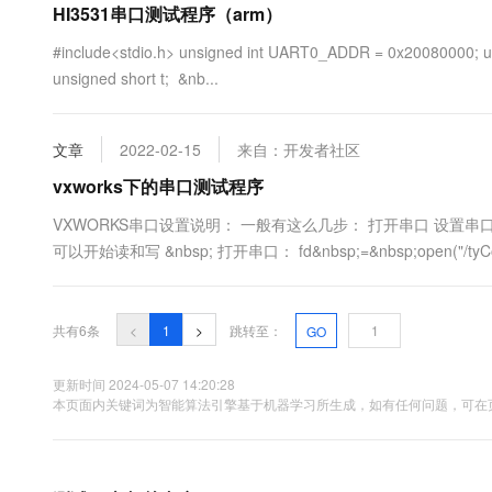
HI3531串口测试程序（arm）
10 分钟在聊天系统中增加
专有云
#include<stdio.h> unsigned int UART0_ADDR = 0x20080000; un
unsigned short t; &nb...
文章
2022-02-15
来自：开发者社区
vxworks下的串口测试程序
VXWORKS串口设置说明： 一般有这么几步： 打开串口 设置
可以开始读和写 &nbsp; 打开串口： fd&nbsp;=&nbsp;open("/tyCo
open&nbsp;for&nbsp;reading...
共有6条
<
1
>
跳转至：
GO
更新时间 2024-05-07 14:20:28
本页面内关键词为智能算法引擎基于机器学习所生成，如有任何问题，可在页