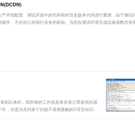
服务生态伙伴
视觉 Coding、空间感知、多模态思考等全面升级
1M上下文，专为长程任务能力而生
云工开物
(DCDN)
企业应用
Works
Night Plan 支持 Qwen 3.8-Max
云原生大数据计算服务 MaxCompute
AI 办公
容器服务 Kub
NEW
Red Hat
30+ 款产品免费体验
Data Agent 驱动的一站式 Data+AI 开发治理平台
夜间 5 折，Qwen/Meoo/TokenPlan 客户专享
面向分析的企业级SaaS模式云数据仓库
AI智能应用
提供一站式管
科研合作
生产环境配置、调试开发中的代码和对历史版本代码进行重测，由于测试
ERP
堂（旗舰版）
SUSE
何操作，不必担心对现行业务的影响。当您在测试环境完成边缘函数所有
智能客服
AI 应用构建
大模型原生
CRM
防护产品
2个月
自动承接线索
建站小程序
Qoder
大模型服务平台百炼-应用模版
OA 办公系统
HOT
NEW
面向真实软件
个人版上线、团队版降价；千问3.8-Max首发发尝鲜
丰富多元化的应用模版和解决方案
力提升
财税管理
模板建站
万有无界
大模型服务平台百炼-智能体
400电话
定制建站
的模型效果
灵活可视化地构建企业级 Agent
方案
广告营销
模板小程序
秒悟
人工智能平台 PAI
定制小程序
云端极速 AI 
新一代 AI 视频生成模型，深度适配广告营销等场景
AI Native 的算法工程平台，一站式完成建模、训练、推理服务部署
APP 开发
111020》复制出来的，我所做的工作就是将友善之臂提供的源
建站系统
不长，但是涉及到多个比较不容易接触的C语言知识
inux 下的简易实用串口终端程 序，它使用标准的系统调
AI 应用
10分钟微调：让0.6B模型媲美235B模
多模态数据信
型
依托云原生高可用架构,实现Dify私有化部署
用1%尺寸在特定领域达到大模型90%以上效果