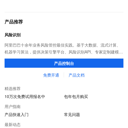
产品推荐
风险识别
阿里巴巴十余年业务风险管控最佳实践。基于大数据、流式计算、
机器学习算法，提供决策引擎平台、风险识别API、专家定制建模等
多维风控服务，一站式解决企业在用户注册、运营活动、交易、信
产品控制台
贷审核等关键业务中所遇到的欺诈问题。
免费开通
产品文档
精选推荐
10万次免费试用报名中
包年包月购买
用户指南
产品快速入门
常见问题
最新动态