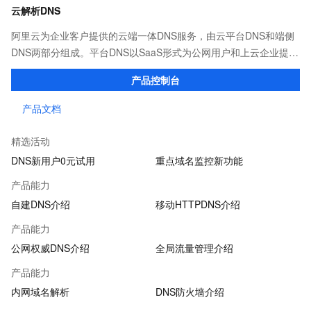
云解析DNS
阿里云为企业客户提供的云端一体DNS服务，由云平台DNS和端侧
DNS两部分组成。平台DNS以SaaS形式为公网用户和上云企业提供
高效稳定的域名解析服务；端侧DNS则通过自建DNS软件及移动端
产品控制台
SDK，满足企业多种场景下的解析需求。
产品文档
精选活动
DNS新用户0元试用
重点域名监控新功能
产品能力
自建DNS介绍
移动HTTPDNS介绍
产品能力
公网权威DNS介绍
全局流量管理介绍
产品能力
内网域名解析
DNS防火墙介绍