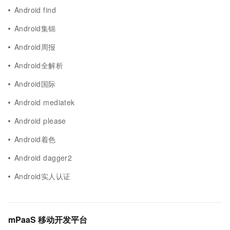
Android find
Android集锦
Android周报
Android全解析
Android国际
Android mediatek
Android please
Android着色
Android dagger2
Android实人认证
mPaaS 移动开发平台