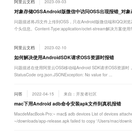
阿里云文档
2023-09-03
大数据开发治理平台 Data
AI 产品 免费试用
网络
安全
云开发大赛
Tableau 订阅
对象存储OSSAndroid版微信中访问OSS出现报错_对象存
1亿+ 大模型 tokens 和 
可观测
入门学习赛
中间件
AI空中课堂在线直播课
问题描述将JS文件上传到OSS，只在Android版微信端和QQ浏览器中报错。问
云防火墙
140+云产品 免费试用
大模型服务
个头信息。Content-Type:application/octet-stream解决方案
上云与迁云
云原生的云上边界网络安全
产品新客免费试用，最长1
数据库
生态解决方案
千问AI平台-Token Plan
企业出海
大模型ACA认证体验
大数据计算
阿里云文档
2023-02-10
助力企业全员 AI 认知与能
行业生态解决方案
政企业务
媒体服务
千问AI平台-模型体验
如何解决使用AndroidSDK请求OSS资源时报错
开发者生态解决方案
在线体验全尺寸、多种模态
企业服务与云通信
问题描述在使用阿里云OSS移动端Android SDK请求OSS资源时，返回以下报错。co
AI 开发和 AI 应用解决
StatusCode org.json.JSONException: No value for ...
Happy 系列大模型
域名与网站
终端用户计算
问答
2022-04-15
来自：开发者社区
Serverless
mac下用Android adb命令安装apk文件到真机报错
大模型解决方案
MacdeMacBook-Pro:~ mac$ adb devices List of devices attac
开发工具
快速部署 Dify，高效搭建 
~/downloads/app-release.apk failed to copy '/Users/mac/downlo
迁移与运维管理