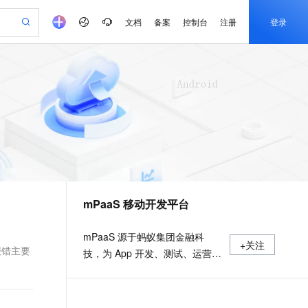
文档
备案
控制台
注册
登录
验
作计划
器
AI 活动
专业服务
服务伙伴合作计划
开发者社区
加入我们
产品动态
服务平台百炼
阿里云 OPC 创新助力计划
一站式生成采购清单，支持单品或批量购买
可编辑精美 PPT 文稿
S产品伙伴计划（繁花）
峰会
CS
造的大模型服务与应用开发平台
Agency Agents：拥有专属领域专家
AI 生产力先锋
Al MaaS 服务伙伴赋能合作
域名
博文
Careers
至高可申请百万元
Qwen3.8-Max 模型上线
 轻松生成专业的 PPT
开启高性价比 AI 编程新体验
弹性可伸缩的云计算服务
先锋实践拓展 AI 生产力的边界
多领域专家智能体,一键组建 AI 虚拟交付团队
Token 补贴，五大权
计划
海大会
伙伴信用分合作计划
商标
问答
社会招聘
益加速 OPC 成功
帕鲁游戏服务器
SS
HappyHorse 打造一站式影视创作平台
飞天发布时刻
HOT
Open Search 向量检索版支
划
备案
电子书
校园招聘
联机服务器，轻松开启游戏
视频创作，一键激活电商全链路生产力
稳定、安全、高性价比、高性能的云存储服务
所见，即是所愿
持视频检索 Pipeline 功能
可视化编排打通从文字构思到成片全链路闭环
更多支持
划
公司注册
镜像站
视频生成
语音识别与合成
 智能体与工作流应用
漫剧工坊：一站式动画创作平台
AI 实训营
应用身份服务 (IDaaS)
合作伙伴培训与认证
mPaaS 移动开发平台
划
上云迁移
站生成，高效打造优质广告素材
全接入的云上超级电脑
通过阿里云百炼高效搭建AI应用,助力高效开发
快速生产连贯的高质量长漫剧
从基础到进阶，Agent 创客手把手教你
OpenClaw 管理能力上线
e-1.1-T2V
Qwen3-TTS-Flash
lScope
我要反馈
查询合作伙伴
畅细腻的高质量视频
离线语音合成大模型，多语言方言自适应，低延迟高稳定
n Alibaba Cloud ISV 合作
代维服务
建企业门户网站
10 分钟搭建微信、支付宝小程序
MaxCompute MaxFrame 提
mPaaS 源于蚂蚁集团金融科
+关注
创新加速
ope
登录合作伙伴管理后台
我要建议
站，无忧落地极速上线
以可视化方式快速构建移动和 PC 门户网站
国内短信简单易用，安全可靠，秒级触达，全球覆盖200+国家和地区。
高效部署网站，快速应用到小程序
供自动弹性内存功能
项报错主要
技，为 App 开发、测试、运营及
e-1.1-I2V
Cosyvoice-V3-Flash
安全
运维提供云到端的一站式解决方
畅自然，细节丰富
高表现力语音合成大模型，语音克隆听感自然
我要投诉
PolarDB
上云场景组合购
Milvus 弹性伸缩功能新增节
伴
案，致力于提供高效、灵活、稳
漫剧创作，剧本、分镜、视频高效生成
100%兼容MySQL、PostgreSQL，兼容Oracle，支持集中和分布式
覆盖90%+业务场景，专享组合折扣价
点支持范围
2V
VPN
Fun-ASR
定的移动研发、管理平台。 官网