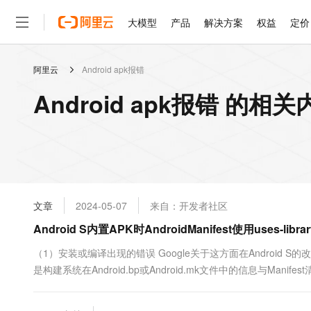
大模型
产品
解决方案
权益
定价
阿里云
Android apk报错
大模型
产品
解决方案
权益
定价
云市场
伙伴
服务
了解阿里云
精选产品
精选解决方案
普惠上云
产品定价
精选商城
成为销售伙伴
售前咨询
为什么选择阿里云
千问AI平台
Android apk报错 的相关
了解云产品的定价详情
大模型服务平台百炼
睿译宝，AI翻译排版一
普惠上云 官方力荐
分销伙伴
在线服务
网站建设
什么是云计算
大
大模型服务与应用平台
上传文档即自动完成翻译和
云服务器38元/年起，超
咨询伙伴
多端小程序
技术领先
云上成本管理
售后服务
轻量应用服务器
GLM-5.2：长任务时代
官方推荐返现计划
大模型
精选产品
精选解决方案
Salesforce 国际版订阅
稳定可靠
管理和优化成本
推荐新用户得奖励，单订单
销售伙伴合作计划
自助服务
友盟天域
安全合规
人工智能与机器学习
AI
文本生成
云数据库 RDS
Hermes Agent，打造
云工开物
无影生态合作计划
在线服务
文章
2024-05-07
来自：开发者社区
观测云
分析师报告
自主进化，持久记忆，越用
高校专属算力普惠，学生认
计算
互联网应用开发
Qwen3.8-Max
HOT
Salesforce On Alibaba C
工单服务
Android S内置APK时AndroidManifest使用uses-lib
智能体时代全能旗舰模型
Tuya 物联网平台阿里云
研究报告与白皮书
人工智能平台 PAI
快速拥有专属 OpenClaw
大模
Consulting Partner 合
大数据
容器
免费试用
短信专区
一站式AI开发、训练和推
（1）安装或编译出现的错误 Google关于这方面在Android S的改动
蓝凌 OA
Qwen3.7-Plus
AI 大模型销售与服务生
现代化应用
是构建系统在Android.bp或Android.mk文件中的信息与Mani
存储
天池大赛
能看、能想、能动手的多模
云解析DNS
解决方案免费试用 新老
电子合同
AndroidManifest.xml中声明的一致，否则将...
最高领取价值200元试用
安全
网络与CDN
AI 算法大赛
Qwen3-VL-Plus
畅捷通