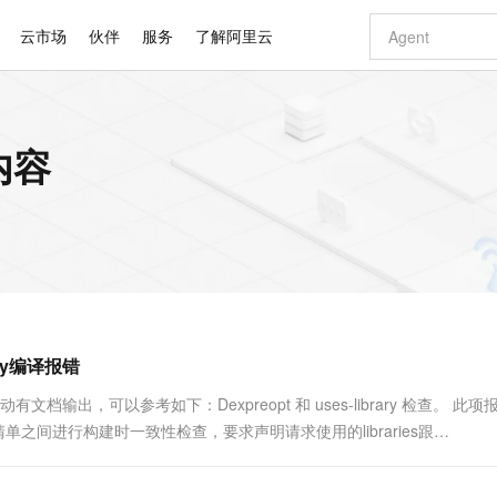
云市场
伙伴
服务
了解阿里云
AI 特惠
数据与 API
成为产品伙伴
企业增值服务
最佳实践
价格计算器
AI 场景体
基础软件
产品伙伴合
阿里云认证
市场活动
配置报价
大模型
内容
自助选配和估算价格
步到位
智启 AI 普惠权益
产品生态集成认证中心
企业支持计划
云上春晚
域名与网站
Qwen Audio：打造专属 AI 语音助手
千问官方 MaaS 平台，为开发者和 Agent 而生，新用户赠送 1 亿 + tokens 额度
一句话生成原生
AI Coding
阿里云Maa
2026 阿里云
云服务器 E
为企业打
数据集
Windows
大模型认证
模型
NEW
NEW
格式还原
值低价云产品抢先购
至高享 1亿+免费 tokens，加速 Al 应用落地
提供智能易用的域名与建站服务
Qwen-Audio-3.0-Realtime 端到端实时语音角色扮演
输入一句话想法,
智能编程，一键
安全可靠、
产品生态伙伴
专家技术服务
云上奥运之旅
弹性计算合作
阿里云中企出
手机三要素
宝塔 Linux
全部认证
价格优势
开源旗舰模型
即刻拥有 DeepSeek-V4-Pro
阿里云 OPC 创新助力计划
千问大模型
一键部署幻兽
AI 电商营销
对象存储 O
大模型
产品生态伙伴工作台
企业增值服务台
云栖战略参考
云存储合作计
云栖大会
身份实名认证
CentOS
训练营
推动算力普惠，释放技术红利
最高返9万
真正可用的 1M 上下文,一次完成代码全链路开发
快速构建应用程序和网站，即刻迈出上云第一步
轻松解锁专属 DeepSeek-V4-Pro
至高百万元 Token 补贴，加速一人公司成长
多元化、高性能、安全可靠的大模型服务
一键购买专属
从图文生成到
云上的中国
数据库合作计
活动全景
短信
Docker
图片和
自进化智能体
5 分钟轻松部署专属 QwenPaw
Token Plan 模型订阅计划
数字证书管理服务（原SSL证书）
高效搭建 AI
AI 广告创作
无影云电脑
企业成长
NEW
HOT
信息公告
看见新力量
云网络合作计
OCR 文字识别
JAVA
越聪明
证享300元代金券
全托管，含MySQL、PostgreSQL、SQL Server、MariaDB多引擎
Qwen3.8-Max 首发尝鲜，限时加量 10 倍，夜间低至2折
实现全站HTTPS，呈现可信的WEB访问
从聊天伙伴进化为能主动干活的本地数字员工
图文、视频一
随时随地安
Kimi-K3
HappyHors
NEW
魔搭 Mode
loud
服务实践
官网公告
rary编译报错
Kimi 最新旗舰模型，长程编程与推理利器
让文字生成流
金融模力时刻
Salesforce O
版
发票查验
全能环境
Claude Code + GStack 打造工程团队
千问办公，限时限量积分加倍
Qoder
低代码高效构
AI 建站
短信服务
型
NEW
作计划
计划
创新中心
魔搭 ModelSc
健康状态
理服务
让AI从“聊天伙伴”进化为能干活的“数字员工”
安装技能 GStack，拥有专属 AI 工程团队
你的AI工作搭子，覆盖日常办公高频场景
面向真实软件的智能体编程平台
0 代码专业建
有文档输出，可以参考如下：Dexpreopt 和 uses-library 检查。 此
客户案例
天气预报查询
操作系统
Deepseek-v4-pro
HappyHors
态合作计划
fest清单之间进行构建时一致性检查，要求声明请求使用的libraries跟
态智能体模型
旗舰 MoE 大模型，百万上下文与顶尖推理能力
图生视频，流
同享
万小智 AI 建站低至 15元/月
Qoder CN
AI 短剧/漫剧
云原生数据库 
快递物流查询
WordPress
成为服务伙
高校合作
点，立即开启云上创新
覆盖公网/内网、递归/权威、移动APP等全场景解析服务
送.CN域名，送备案服务码
基于千问大模型等，支持代码智能生成、研发智能问答
AI助力短剧
GLM-5.2
Wan2.7-T
Ubuntu