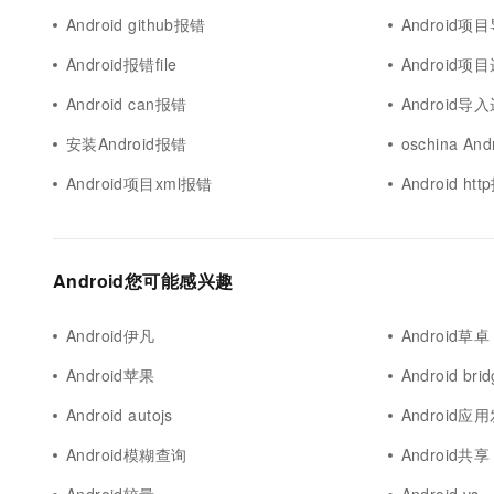
Android github报错
Android
Android报错file
Android
Android can报错
Android
安装Android报错
oschina A
Android项目xml报错
Android ht
Android您可能感兴趣
Android伊凡
Android草卓
Android苹果
Android bri
Android autojs
Android应
Android模糊查询
Android共享