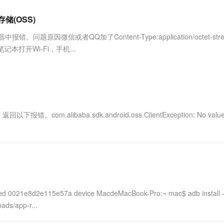
服务生态伙伴
视觉 Coding、空间感知、多模态思考等全面升级
1M上下文，专为长程任务能力而生
云工开物
企业应用
Works
Night Plan 支持 Qwen 3.8-Max
云原生大数据计算服务 MaxCompute
AI 办公
容器服务 Kub
NEW
Red Hat
储(OSS)
30+ 款产品免费体验
Data Agent 驱动的一站式 Data+AI 开发治理平台
夜间 5 折，Qwen/Meoo/TokenPlan 客户专享
面向分析的企业级SaaS模式云数据仓库
AI智能应用
提供一站式管
科研合作
ERP
堂（旗舰版）
SUSE
题原因微信或者QQ加了Content-Type:application/octet-str
智能客服
AI 应用构建
大模型原生
CRM
使用笔记本打开Wi-Fi，手机...
防护产品
2个月
自动承接线索
建站小程序
Qoder
大模型服务平台百炼-应用模版
OA 办公系统
HOT
NEW
面向真实软件
个人版上线、团队版降价；千问3.8-Max首发发尝鲜
丰富多元化的应用模版和解决方案
力提升
财税管理
模板建站
万有无界
大模型服务平台百炼-智能体
400电话
定制建站
的模型效果
灵活可视化地构建企业级 Agent
m.alibaba.sdk.android.oss.ClientException: No value 
方案
广告营销
模板小程序
秒悟
人工智能平台 PAI
定制小程序
云端极速 AI 
新一代 AI 视频生成模型，深度适配广告营销等场景
AI Native 的算法工程平台，一站式完成建模、训练、推理服务部署
APP 开发
建站系统
hed 0021e8d2e115e57a device MacdeMacBook-Pro:~ mac$ adb install -
AI 应用
10分钟微调：让0.6B模型媲美235B模
多模态数据信
ads/app-r...
型
依托云原生高可用架构,实现Dify私有化部署
用1%尺寸在特定领域达到大模型90%以上效果