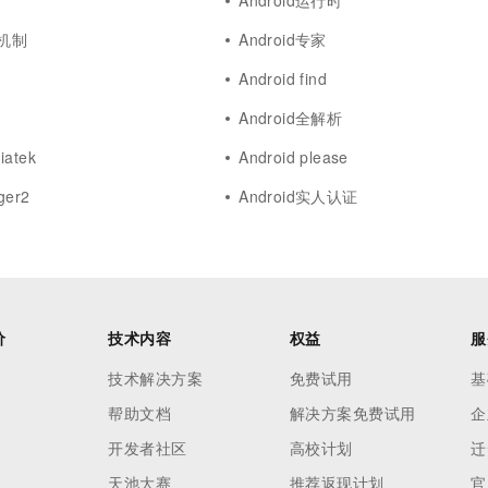
Android运行时
发机制
Android专家
Android find
Android全解析
iatek
Android please
ger2
Android实人认证
价
技术内容
权益
服
技术解决方案
免费试用
基
帮助文档
解决方案免费试用
企
开发者社区
高校计划
迁
天池大赛
推荐返现计划
官