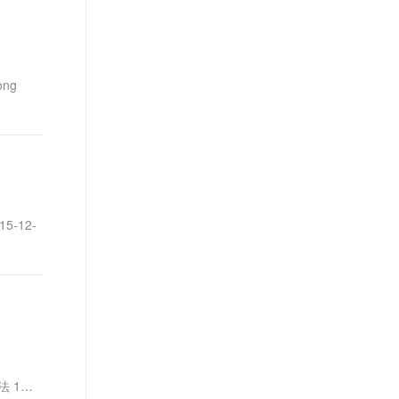
t.diy 一步搞定创意建站
构建大模型应用的安全防护体系
通过自然语言交互简化开发流程,全栈开发支持
通过阿里云安全产品对 AI 应用进行安全防护
ng
5-12-
决方法 1、