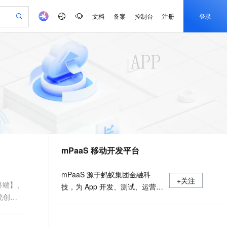
文档
备案
控制台
注册
登录
产品动态
阿里云 OPC 创新助力计划
可编辑精美 PPT 文稿
CS
Agency Agents：拥有专属领域专家
PolarDB Agentic Database
至高可申请百万元
 轻松生成专业的 PPT
弹性可伸缩的云计算服务
发布
多领域专家智能体,一键组建 AI 虚拟交付团队
Token 补贴，五大权
益加速 OPC 成功
帕鲁游戏服务器
SS
HappyHorse 打造一站式影视创作平台
HOT
秒悟 Meoo CLI 支持一键部
联机服务器，轻松开启游戏
稳定、安全、高性价比、高性能的云存储服务
署项目至阿里云账号
可视化编排打通从文字构思到成片全链路闭环
 智能体与工作流应用
漫剧工坊：一站式动画创作平台
Flink OSS 支持
mPaaS 移动开发平台
全接入的云上超级电脑
通过阿里云百炼高效搭建AI应用,助力高效开发
快速生产连贯的高质量长漫剧
AssumeRole 角色自定义
建企业门户网站
10 分钟搭建微信、支付宝小程序
百炼 Qwen3.7-Flash 系列模
mPaaS 源于蚂蚁集团金融科
+关注
以可视化方式快速构建移动和 PC 门户网站
国内短信简单易用，安全可靠，秒级触达，全球覆盖200+国家和地区。
高效部署网站，快速应用到小程序
型发布
终端】、
技，为 App 开发、测试、运营及
统创建
运维提供云到端的一站式解决方
PolarDB
Qoder CN V1.7.0 发布
案，致力于提供高效、灵活、稳
100%兼容MySQL、PostgreSQL，兼容Oracle，支持集中和分布式
定的移动研发、管理平台。 官网