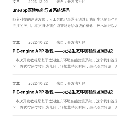
文章
2023-12-02
来自：开发者社区
大数据开发治理平台 Data
网络
安全
uni-app医院智能导诊系统源码
可观测
中间件
随着科技的迅速发展，人工智能已经逐渐渗透到我们生活的各个
云防火墙
关注的应用。本文将详细介绍智能导诊系统的概念、技术原理以
上云与迁云
云原生的云上边界网络安全
数据库
势。智能导诊系统通过人工智能技术实现根据病症推荐科室、疾
企业出海
民“知症不知病”、“知病不知科”的问题,为患者推荐正确的科室、合适
大数据计算
文章
2022-10-22
来自：开发者社区
政企业务
媒体服务
PIE-engine APP 教程 ——太湖生态环境智能监测系统
企业服务与云通信
本次开发教程是基于太湖生态环境智能监测系统，这个我们首先
区，首秀按需要转化为几何，预加载持续时间，颜色图层预设，波段（
域名与网站
果，然后UI界面的设定，这个界面非常长，所以设定了很多label
一个面板，最后就是程序的嵌套和各个部分....
终端用户计算
文章
2022-10-22
来自：开发者社区
Serverless
PIE-engine APP 教程 ——太湖生态环境智能监测系统
本次开发教程是基于太湖生态环境智能监测系统，这个我们首先
开发工具
区，首秀按需要转化为几何，预加载持续时间，颜色图层预设，波段（
迁移与运维管理
果，然后UI界面的设定，这个界面非常长，所以设定了很多label