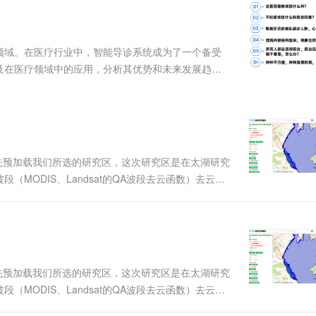
Works
云原生大数据计算服务 MaxCompute
容器服务 Kub
Data Agent 驱动的一站式 Data+AI 开发治理平台
面向分析的企业级SaaS模式云数据仓库
提供一站式管
领域。在医疗行业中，智能导诊系统成为了一个备受
及在医疗领域中的应用，分析其优势和未来发展趋
防护产品
病自查、精准导医导诊、高效挂号就医等功能,解决居
的医院、合适的医生,助力缓....
预加载我们所选的研究区，这次研究区是在太湖研究
MODIS、Landsat的QA波段去云函数）去云效
标签、复选框、按钮和textbox，当然每一个部分都在
预加载我们所选的研究区，这次研究区是在太湖研究
MODIS、Landsat的QA波段去云函数）去云效
标签、复选框、按钮和textbox，当然每一个部分都在