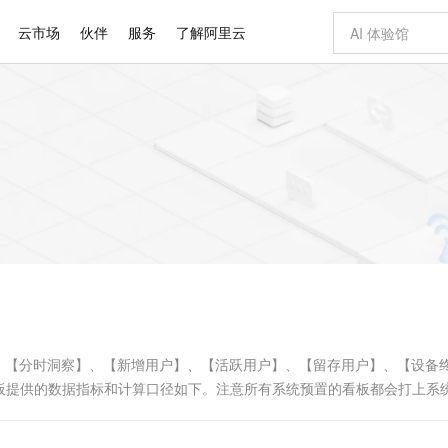
云市场
伙伴
服务
了解阿里云
步到位
域名与网站
Qwen Audio：打造专属 AI 语音助手
一句话生成原生
云服务器 E
模型
NEW
NEW
格式还原
提供智能易用的域名与建站服务
Qwen-Audio-3.0-Realtime 端到端实时语音角色扮演
输入一句话想法,
安全可靠、
开源旗舰模型
即刻拥有 DeepSeek-V4-Pro
千问大模型
一键部署幻兽
对象存储 O
大模型
真正可用的 1M 上下文,一次完成代码全链路开发
快速构建应用程序和网站，即刻迈出上云第一步
轻松解锁专属 DeepSeek-V4-Pro
多元化、高性能、安全可靠的大模型服务
一键购买专属
自进化智能体
5 分钟轻松部署专属 QwenPaw
数字证书管理服务（原SSL证书）
高效搭建 AI
无影云电脑
HOT
越聪明
全托管，含MySQL、PostgreSQL、SQL Server、MariaDB多引擎
实现全站HTTPS，呈现可信的WEB访问
从聊天伙伴进化为能主动干活的本地数字员工
随时随地安
Claude Code + GStack 打造工程团队
Qoder
低代码高效构
短信服务
型
理服务
让AI从“聊天伙伴”进化为能干活的“数字员工”
安装技能 GStack，拥有专属 AI 工程团队
面向真实软件的智能体编程平台
整体趋势】、【分时洞察】、【新增用户】、【活跃用户】、【留存用户】、【设备
板提供的数据指标和计算口径如下。注意所有系统预置的看板都会打上系
Qoder CN
云原生数据库 
覆盖公网/内网、递归/权威、移动APP等全场景解析服务
基于千问大模型等，支持代码智能生成、研发智能问答