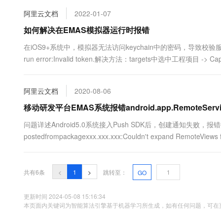
一个面板，最后就是程序的嵌套和各个部分....
专有云
阿里云文档
2022-01-07
如何解决在EMAS模拟器运行时报错
在iOS9+系统中，模拟器无法访问keychain中的密码，导致校验服务端返回to
run error:Invalid token.解决方法：targets中选中工程项目 -> Capabi
阿里云文档
2020-08-06
移动研发平台EMAS系统报错android.app.RemoteSer
问题详述Android5.0系统接入Push SDK后，创建通知失败，报错描述如下：and
postedfrompackagexxx.xxx.xxx:Couldn't expand RemoteViews f
共有6条
<
1
>
跳转至：
GO
更新时间 2024-05-08 15:16:34
本页面内关键词为智能算法引擎基于机器学习所生成，如有任何问题，可在页