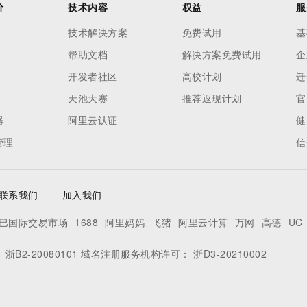
价
技术内容
权益
服
技术解决方案
免费试用
基
帮助文档
解决方案免费试用
企
开发者社区
高校计划
迁
天池大赛
推荐返现计划
官
器
阿里云认证
健
管理
信
联系我们
加入我们
巴国际交易市场
1688
阿里妈妈
飞猪
阿里云计算
万网
高德
UC
：
浙B2-20080101
域名注册服务机构许可：
浙D3-20210002