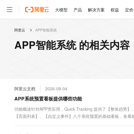
大模型
产品
解决方案
权益
定价
阿里云
APP智能系统
大模型
产品
解决方案
权益
定价
云市场
伙伴
服务
了解阿里云
精选产品
精选解决方案
APP智能系统 的相关内容
大模型服务平台百炼
睿译宝，AI翻译排版一
大
大模型服务与应用平台
上传文档即自动完成翻译和
轻量应用服务器
GLM-5.2：长任务时代
精选产品
精选解决方案
人工智能与机器学习
AI
云数据库 RDS
Hermes Agent，打造
阿里云文档
2026-08-04
自主进化，持久记忆，越用
计算
互联网应用开发
APP系统预置看板提供哪些功能
人工智能平台 PAI
快速拥有专属 OpenClaw
大模
大数据
容器
一站式AI开发、训练和推
功能概述针对APP类应用，Quick Tracking 提供了【
现代化应用
【页面列表】、【自定义事件】八个系统预置的基础看板，各看
存储
云解析DNS
的标记。整体趋势整体概览看板...
安全
网络与CDN