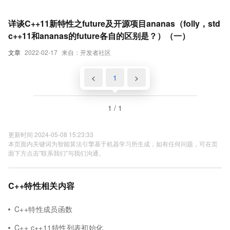
详谈C++11新特性之future及开源项目ananas（folly，std
c++11和ananas的future各自的区别是？）（一）
文章
2022-02-17
来自：开发者社区
<
1
>
1 / 1
更新时间 2024-05-08 15:23:33
本页面内关键词为智能算法引擎基于机器学习所生成，如有任何问题，可在页
面下方点击"联系我们"与我们沟通。
C++特性相关内容
C++特性成员函数
C++ c++11特性列表初始化