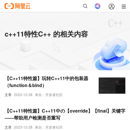
c++11特性C++ 的相关内容
【C++11特性篇】玩转C++11中的包装器
（function＆bind）
文章
2023-12-28
来自：开发者社区
【C++11特性篇】C++11中の【override】【final】关键字
——帮助用户检测是否重写
文章
2023-12-28
来自：开发者社区