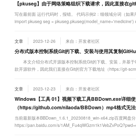
【pkuseg】由于网络策略组织下载请求，因此直接在gith
10 分钟在聊天系统中增加
专有云
写在最前面 运行代码时，报错。 代码示例2：细领域分词（如
import pkuseg seg = pkuseg.pkuseg(model_name='med
文章
2023-12-26
来自：开发者社区
分布式版本控制系统Git的下载、安装与使用其复制GitH
本文介绍分布式开源版本控制系统Git的下载、安装，并基于Git
款开源软件，因此我们直接在Git的官方下载地址（https://git-sc
在下图所示的位置选择适合我们操作系统的Git版本。 随后
下载完毕后，双击得到的.exe....
文章
2023-12-23
来自：开发者社区
Windows【工具 01】视频下载工具BBDown.exe详细
（https://github.com/nilaoda/BBDown）m
当前最新版本BBDown_1.6.1_20230818_win-x64.zip百度
https://pan.baidu.com/s/1AM_Fu4qWGzm1k1VebZvP
器，软件混流时需要外部程序：普通视频（ffmpeg 或 mp4box），