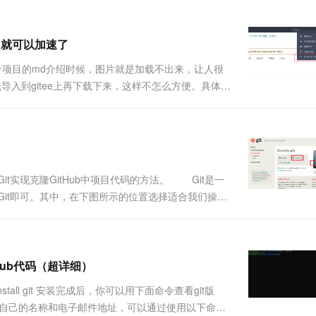
名就可以加速了
某个项目的md介绍时候，图片就是加载不出来，让人很
，先导入到gitee上再下载下来，这样不怎么方便。具体的
/gitee.com ，在导入项目的时候，右上角头像处，有
实现克隆GitHub中项目代码的方法。 Git是一
Git即可。其中，在下图所示的位置选择适合我们操作
版的Git。 下载完毕后，双击得到的.exe文
Hub代码（超详细）
nstall git 安装完成后，你可以用下面命令查看git版
git中配置自己的名称和电子邮件地址，可以通过使用以下命令