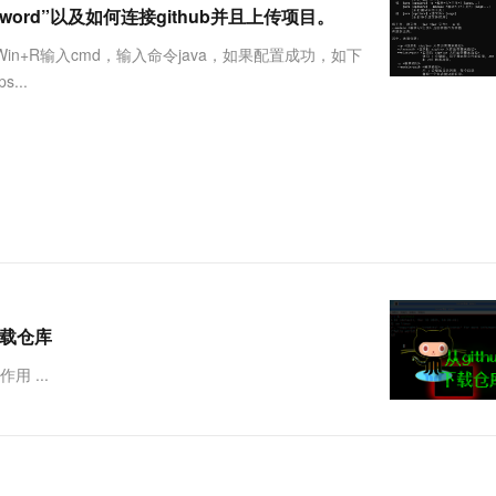
服务生态伙伴
视觉 Coding、空间感知、多模态思考等全面升级
1M上下文，专为长程任务能力而生
云工开物
 word”以及如何连接github并且上传项目。
企业应用
Works
Night Plan 支持 Qwen 3.8-Max
云原生大数据计算服务 MaxCompute
AI 办公
容器服务 Kub
NEW
Red Hat
30+ 款产品免费体验
Data Agent 驱动的一站式 Data+AI 开发治理平台
夜间 5 折，Qwen/Meoo/TokenPlan 客户专享
面向分析的企业级SaaS模式云数据仓库
AI智能应用
提供一站式管
科研合作
n+R输入cmd，输入命令java，如果配置成功，如下
ERP
堂（旗舰版）
SUSE
...
智能客服
AI 应用构建
大模型原生
CRM
防护产品
2个月
自动承接线索
建站小程序
Qoder
大模型服务平台百炼-应用模版
OA 办公系统
HOT
NEW
面向真实软件
个人版上线、团队版降价；千问3.8-Max首发发尝鲜
丰富多元化的应用模版和解决方案
力提升
财税管理
模板建站
万有无界
大模型服务平台百炼-智能体
400电话
定制建站
的模型效果
灵活可视化地构建企业级 Agent
方案
广告营销
模板小程序
秒悟
人工智能平台 PAI
定制小程序
云端极速 AI 
新一代 AI 视频生成模型，深度适配广告营销等场景
AI Native 的算法工程平台，一站式完成建模、训练、推理服务部署
_下载仓库
APP 开发
 ...
建站系统
AI 应用
10分钟微调：让0.6B模型媲美235B模
多模态数据信
型
依托云原生高可用架构,实现Dify私有化部署
用1%尺寸在特定领域达到大模型90%以上效果