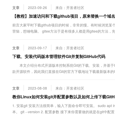
载器下载....
文章
2023-09-26
来自：开发者社区
【教程】加速访问和下载github项目，原来替换一个域
前言大家平时下载github项目的时候，非常的慢。有时候浏览
苦恼，想锤电脑。 gitee方法于是有很多人都是用gitee的方法
我就不演示了，简单的讲，就是登陆gitee网站，网址是：https:/
一个下拉框，选择【从gith....
文章
2023-09-17
来自：开发者社区
下载、安装代码版本管理软件Git并复制GitHub代码
本文介绍分布式开源版本控制系统Git的下载、安装，并基于Git
款开源软件，因此我们直接在Git的官方下载地址下载最新版本的
系统的Git版本。 随后，选择下图红色方框内的内容，下载最新
件，进入安装流程，如下图所示；接下来，我...
文章
2023-08-08
来自：开发者社区
教你Linux如何安装git并配置参数以及如何上传下载Git
1. 安装git 安装方法很简单，输入下面命令即可安装。 sudo apt i
本。 git --version 2. 配置参数 接下来你需要做的就是在