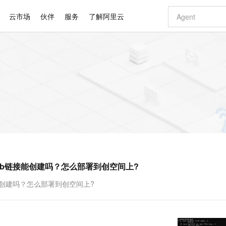
云市场
伙伴
服务
了解阿里云
AI 特惠
数据与 API
成为产品伙伴
企业增值服务
最佳实践
价格计算器
AI 场景体
基础软件
产品伙伴合
阿里云认证
市场活动
配置报价
大模型
自助选配和估算价格
新方式
睿译宝，AI翻译排版一步到位
智启 AI 普惠权益
产品生态集成认证中心
企业支持计划
云上春晚
域名与网站
千问官方 MaaS 平台，为开发者和 Agent 而生，新用户赠送 1 亿 + tokens 额度
Qwen Aud
AI Coding
阿里云Maa
2026 阿里云
云服务器 E
为企业打
数据集
Windows
大模型认证
模型
NEW
NEW
交付可用成果
值低价云产品抢先购
上传文档即自动完成翻译和格式还原
至高享 1亿+免费 tokens，加速 Al 应用落地
提供智能易用的域名与建站服务
智能编程，一键
安全可靠、
产品生态伙伴
专家技术服务
云上奥运之旅
弹性计算合作
阿里云中企出
手机三要素
宝塔 Linux
全部认证
价格优势
有专属领域专家
GLM-5.2：长任务时代开源旗舰模型
阿里云 OPC 创新助力计划
千问大模型
即刻拥有 DeepS
AI 电商营销
对象存储 O
大模型
产品生态伙伴工作台
企业增值服务台
云栖战略参考
云存储合作计
云栖大会
身份实名认证
CentOS
训练营
推动算力普惠，释放技术红利
最高返9万
多领域专家智能体,一键组建 AI 虚拟交付团队
快速构建应用程序和网站，即刻迈出上云第一步
至高百万元 Token 补贴，加速一人公司成长
多元化、高性能、安全可靠的大模型服务
真正可用的 1M 上下文,一次完成代码全链路开发
轻松解锁专属 Dee
从图文生成到
云上的中国
数据库合作计
活动全景
短信
Docker
图片和
站式影视创作平台
Hermes Agent，打造自进化智能体
Token Plan 模型订阅计划
数字证书管理服务（原SSL证书）
5 分钟轻松部署
AI 广告创作
无影云电脑
企业成长
NEW
信息公告
看见新力量
云网络合作计
OCR 文字识别
JAVA
证享300元代金券
可视化编排打通从文字构思到成片全链路闭环
全托管，含MySQL、PostgreSQL、SQL Server、MariaDB多引擎
自主进化，持久记忆，越用越聪明
Qwen3.8-Max 首发尝鲜，限时加量 10 倍，夜间低至2折
实现全站HTTPS，呈现可信的WEB访问
图文、视频一
随时随地安
Kimi-K3
HappyHors
NEW
魔搭 Mode
loud
服务实践
官网公告
thub链接能创建吗？怎么部署到创空间上?
Kimi 最新旗舰模型，长程编程与推理利器
让文字生成流
金融模力时刻
Salesforce O
版
发票查验
全能环境
Claude Code + GStack 打造工程团队
千问办公，限时限量积分加倍
Qoder
低代码高效构
AI 建站
短信服务
型
NEW
作计划
计划
创新中心
魔搭 ModelSc
健康状态
理服务
让AI从“聊天伙伴”进化为能干活的“数字员工”
安装技能 GStack，拥有专属 AI 工程团队
你的AI工作搭子，覆盖日常办公高频场景
面向真实软件的智能体编程平台
0 代码专业建
链接能创建吗？怎么部署到创空间上?
客户案例
天气预报查询
操作系统
Deepseek-v4-pro
HappyHors
态合作计划
态智能体模型
旗舰 MoE 大模型，百万上下文与顶尖推理能力
图生视频，流
同享
万小智 AI 建站低至 15元/月
Qoder CN
AI 短剧/漫剧
云原生数据库 
快递物流查询
WordPress
成为服务伙
高校合作
点，立即开启云上创新
覆盖公网/内网、递归/权威、移动APP等全场景解析服务
送.CN域名，送备案服务码
基于千问大模型等，支持代码智能生成、研发智能问答
AI助力短剧
GLM-5.2
Wan2.7-T
Ubuntu