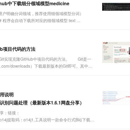
ub中下载细分领域模型medicine
一个 AI 助手
超强辅助，Bol
即刻拥有 DeepSeek-R1 满血版
在企业官网、通讯软件中为客户提供 AI 客服
果用户明确分词领域，推荐使用细领域模型分词）
多种方案随心选，轻松解锁专属 DeepSeek
icine') # 程序会自动下载所对应的细领域模型 text ...
ub项目代码的方法
实现克隆GitHub中项目代码的方法。 Git是一
m.com/downloads）下载最新版本的Git即可。其中，
，选择下图红色方框内的内容，下载最新版的Git。
使用说明
p4格式无法识别问题处理（最新版本1.6.1网盘分享）
网盘分享：链接：
oQ?pwd=o14j提取码：o14j1.工具说明一款命令行式B站下载
杜比视界（ffmpeg5.0 以上或新版 mp4box）。下