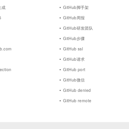
生成
GitHub脚手架
5
GitHub周报
GitHub研发团队
GitHub步骤
ub.com
GitHub ssl
GitHub请求
ection
GitHub port
GitHub微信
GitHub denied
GitHub remote