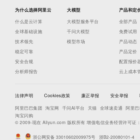
为什么选择阿里云
大模型
产品和定
什么是云计算
大模型服务平台
全部产品
全球基础设施
千问大模型
免费试用
技术领先
模型市场
产品动态
稳定可靠
产品定价
安全合规
配置报价
分析师报告
云上成本
法律声明
Cookies政策
廉正举报
安全举报
阿里巴巴集团
淘宝网
千问AI平台
天猫
全球速卖通
阿里巴
淘宝闪购
© 2009-现在 Aliyun.com 版权所有 增值电信业务经营许可证
浙公网安备 33010602009975号
浙B2-20080101-4