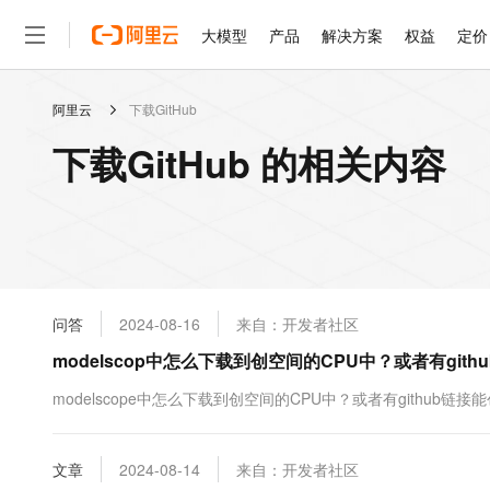
大模型
产品
解决方案
权益
定价
阿里云
下载GitHub
大模型
产品
解决方案
权益
定价
云市场
伙伴
服务
了解阿里云
精选产品
精选解决方案
普惠上云
产品定价
精选商城
成为销售伙伴
售前咨询
为什么选择阿里云
千问AI平台
下载GitHub 的相关内容
了解云产品的定价详情
大模型服务平台百炼
千问办公，解锁你的工作
普惠上云 官方力荐
分销伙伴
在线服务
网站建设
什么是云计算
大
大模型服务与应用平台
企业级Agent产品，直接
云服务器38元/年起，超
咨询伙伴
多端小程序
技术领先
云上成本管理
售后服务
轻量应用服务器
Agency Agents：拥
官方推荐返现计划
大模型
精选产品
精选解决方案
Salesforce 国际版订阅
稳定可靠
管理和优化成本
推荐新用户得奖励，单订单
销售伙伴合作计划
自助服务
友盟天域
安全合规
人工智能与机器学习
AI
文本生成
云数据库 RDS
HappyHorse 打造一
云工开物
无影生态合作计划
在线服务
问答
2024-08-16
来自：开发者社区
观测云
分析师报告
高校专属算力普惠，学生认
计算
互联网应用开发
Qwen3.8-Max
HOT
Salesforce On Alibaba C
工单服务
modelscop中怎么下载到创空间的CPU中？或者有gi
智能体时代全能旗舰模型
Tuya 物联网平台阿里云
研究报告与白皮书
人工智能平台 PAI
快速拥有专属 OpenClaw
大模
Consulting Partner 合
大数据
容器
免费试用
短信专区
一站式AI开发、训练和推
modelscope中怎么下载到创空间的CPU中？或者有github
蓝凌 OA
Qwen3.7-Plus
AI 大模型销售与服务生
现代化应用
存储
天池大赛
能看、能想、能动手的多模
云解析DNS
解决方案免费试用 新老
电子合同
最高领取价值200元试用
安全
文章
网络与CDN
2024-08-14
来自：开发者社区
AI 算法大赛
Qwen3-VL-Plus
畅捷通