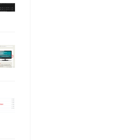
t.diy 一步搞定创意建站
构建大模型应用的安全防护体系
通过自然语言交互简化开发流程,全栈开发支持
通过阿里云安全产品对 AI 应用进行安全防护