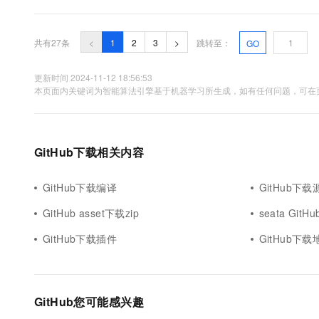
来完成此操作： git config --global user.name "your name" gi...
共有27条
<
1
2
3
>
跳转至：
GO
更新时间 2024-11-12 18:56:53
本页面内关键词为智能算法引擎基于机器学习所生成，如有任何问题，可在页
GitHub下载相关内容
GitHub下载编译
GitHub下
GitHub asset下载zip
seata GitH
GitHub下载插件
GitHub下载
GitHub您可能感兴趣