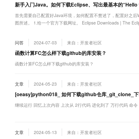
新手入门Java。如何下载Eclipse、写出最基本的“Hello
大数据开发治理平台 Data
AI 产品 免费试用
网络
安全
云开发大赛
Tableau 订阅
1亿+ 大模型 tokens 和 
首先需要自己配置好Java环境，如何配置不赘述了，配置好之后Wi
可观测
入门学习赛
中间件
AI空中课堂在线直播课
图所述。 1.给一个官方下载网址。 Eclipse Downloads | The Eclips
云防火墙
140+云产品 免费试用
大模型服务
上云与迁云
云原生的云上边界网络安全
产品新客免费试用，最长1
数据库
生态解决方案
千问AI平台-Token Plan
问答
2024-07-03
来自：开发者社区
企业出海
大模型ACA认证体验
大数据计算
助力企业全员 AI 认知与能
行业生态解决方案
函数计算FC怎么样下载github的库安装？
政企业务
媒体服务
千问AI平台-模型体验
开发者生态解决方案
函数计算FC怎么样下载github的库安装？
在线体验全尺寸、多种模态
企业服务与云通信
AI 开发和 AI 应用解决
Happy 系列大模型
域名与网站
文章
2024-05-23
来自：开发者社区
[oeasy]python018_ 如何下载github仓库_git_clone
终端用户计算
继续运行 回忆上次内容 上次从 2行代码 进化到了 万行代码 命令 作用
Serverless
大模型解决方案
开发工具
快速部署 Dify，高效搭建 
文章
2024-05-13
来自：开发者社区
迁移与运维管理