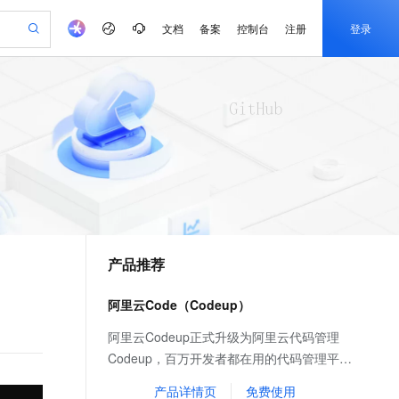
文档
备案
控制台
注册
登录
验
作计划
器
AI 活动
专业服务
服务伙伴合作计划
开发者社区
加入我们
产品动态
服务平台百炼
阿里云 OPC 创新助力计划
一站式生成采购清单，支持单品或批量购买
io：打造专属 AI 语音助手
S产品伙伴计划（繁花）
峰会
CS
造的大模型服务与应用开发平台
一句话生成原生可编辑精美 PPT 文稿
AI 生产力先锋
Al MaaS 服务伙伴赋能合作
域名
博文
Careers
至高可申请百万元
Qwen3.8-Max 模型上线
开启高性价比 AI 编程新体验
弹性可伸缩的云计算服务
Qwen-Audio-3.0-Realtime 端到端实时语音角色扮演
输入一句话想法, 轻松生成专业的 PPT
先锋实践拓展 AI 生产力的边界
Token 补贴，五大权
计划
海大会
伙伴信用分合作计划
商标
问答
社会招聘
益加速 OPC 成功
eek-V4-Pro
SS
一键部署幻兽帕鲁游戏服务器
飞天发布时刻
HOT
Open Search 向量检索版支
划
备案
电子书
校园招聘
pSeek-V4-Pro
视频创作，一键激活电商全链路生产力
稳定、安全、高性价比、高性能的云存储服务
一键购买专属联机服务器，轻松开启游戏
所见，即是所愿
持视频检索 Pipeline 功能
更多支持
划
公司注册
镜像站
视频生成
语音识别与合成
专属 QwenPaw
漫剧工坊：一站式动画创作平台
AI 实训营
HOT
应用身份服务 (IDaaS)
合作伙伴培训与认证
产品推荐
划
上云迁移
站生成，高效打造优质广告素材
全接入的云上超级电脑
从聊天伙伴进化为能主动干活的本地数字员工
快速生产连贯的高质量长漫剧
从基础到进阶，Agent 创客手把手教你
OpenClaw 管理能力上线
e-1.1-T2V
Qwen3-TTS-Flash
lScope
我要反馈
查询合作伙伴
畅细腻的高质量视频
离线语音合成大模型，多语言方言自适应，低延迟高稳定
n Alibaba Cloud ISV 合作
代维服务
建企业门户网站
10 分钟搭建微信、支付宝小程序
阿里云Code（Codeup）
MaxCompute MaxFrame 提
创新加速
ope
登录合作伙伴管理后台
我要建议
站，无忧落地极速上线
以可视化方式快速构建移动和 PC 门户网站
国内短信简单易用，安全可靠，秒级触达，全球覆盖200+国家和地区。
高效部署网站，快速应用到小程序
供自动弹性内存功能
e-1.1-I2V
Cosyvoice-V3-Flash
阿里云Codeup正式升级为阿里云代码管理
安全
畅自然，细节丰富
高表现力语音合成大模型，语音克隆听感自然
我要投诉
PolarDB
Codeup，百万开发者都在用的代码管理平
上云场景组合购
Milvus 弹性伸缩功能新增节
伴
漫剧创作，剧本、分镜、视频高效生成
100%兼容MySQL、PostgreSQL，兼容Oracle，支持集中和分布式
覆盖90%+业务场景，专享组合折扣价
点支持范围
台，不限人数，免费提供代码托管、代码评
2V
VPN
Fun-ASR
产品详情页
免费使用