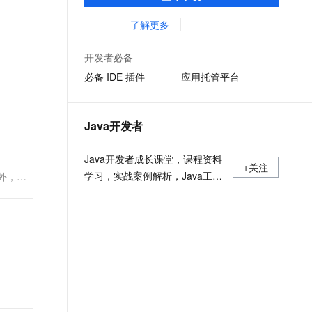
准，您可以在任何常用操作系统（包括
文戏情感细腻自然，动作戏激烈拳拳到肉，实现更强表演能力
支持中英文自由切换，具备更强的噪声鲁棒性
ernetes 版 ACK
云聚AI 严选权益
AI 原生数据库服务发布
SSL 证书
Linux、Windows 和 macOS）上开发 Java
了解更多
，一键激活高效办公新体验
理容器应用的 K8s 服务
精选AI产品，从模型到应用全链提效
Agent 数据网关
应用程序。
堡垒机
AI 用量加速计划
云原生数据库 PolarDB
开发者必备
应用
防火墙
、识别商机，让客服更高效、服务更出色。
新老同享，达量后返
Agentic Database 发布
必备 IDE 插件
应用托管平台
千问办公
主机安全
NEW
的智能体编程平台
一站式AI生产力平台
Java开发者
AI 应用及服务市场
伶鹊
企业级人与Agent协作平台，接入和调度多个数字员工
智能客服平台，对话机器人、对话分析、智能外呼
Java开发者成长课堂，课程资料
AI 应用
+关注
学习，实战案例解析，Java工程
之外，还
大模型服务平台百炼 - 全妙
大模型
应用创作平台
师必备词汇等你来~
多模态内容创作工具，已接入 DeepSeek
自然语言处理
数据标注
机器学习
息提取
与 AI 智能体进行实时音视频通话
从文本、图片、视频中提取结构化的属性信息
构建支持视频理解的 AI 音视频实时通话应用