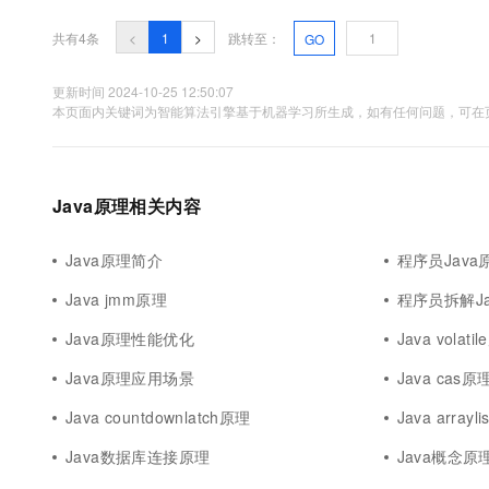
10 分钟在聊天系统中增加
专有云
共有4条
<
1
>
跳转至：
GO
更新时间 2024-10-25 12:50:07
本页面内关键词为智能算法引擎基于机器学习所生成，如有任何问题，可在页
Java原理相关内容
Java原理简介
程序员Java
Java jmm原理
程序员拆解Ja
Java原理性能优化
Java volati
Java原理应用场景
Java cas原
Java countdownlatch原理
Java arrayl
Java数据库连接原理
Java概念原