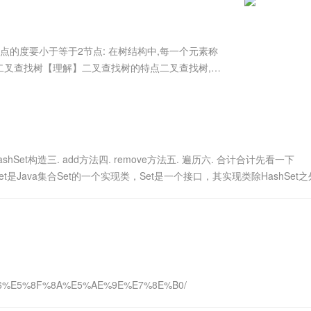
服务生态伙伴
视觉 Coding、空间感知、多模态思考等全面升级
1M上下文，专为长程任务能力而生
云工开物
企业应用
Works
Night Plan 支持 Qwen 3.8-Max
云原生大数据计算服务 MaxCompute
AI 办公
容器服务 Kub
NEW
Red Hat
30+ 款产品免费体验
Data Agent 驱动的一站式 Data+AI 开发治理平台
夜间 5 折，Qwen/Meoo/TokenPlan 客户专享
面向分析的企业级SaaS模式云数据仓库
AI智能应用
提供一站式管
科研合作
ERP
堂（旗舰版）
SUSE
节点的度要小于等于2节点: 在树结构中,每一个元素称
智能客服
AI 应用构建
大模型原生
CRM
2二叉查找树【理解】二叉查找树的特点二叉查找树,又
防护产品
2个月
自动承接线索
子树上所有节点的值都小于根节点的值右子树上所有
建站小程序
Qoder
大模型服务平台百炼-应用模版
OA 办公系统
HOT
NEW
比结构图二叉....
面向真实软件
个人版上线、团队版降价；千问3.8-Max首发发尝鲜
丰富多元化的应用模版和解决方案
力提升
财税管理
模板建站
万有无界
大模型服务平台百炼-智能体
400电话
定制建站
的模型效果
灵活可视化地构建企业级 Agent
HashSet构造三. add方法四. remove方法五. 遍历六. 合计合计先看一下
方案
广告营销
模板小程序
述HashSet是Java集合Set的一个实现类，Set是一个接口，其实现类除HashSet
秒悟
人工智能平台 PAI
定制小程序
云端极速 AI 
新一代 AI 视频生成模型，深度适配广告营销等场景
AI Native 的算法工程平台，一站式完成建模、训练、推理服务部署
APP 开发
建站系统
AI 应用
10分钟微调：让0.6B模型媲美235B模
多模态数据信
6%E5%8F%8A%E5%AE%9E%E7%8E%B0/
型
依托云原生高可用架构,实现Dify私有化部署
用1%尺寸在特定领域达到大模型90%以上效果