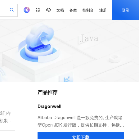
文档
备案
控制台
注册
登录
验
作计划
器
AI 活动
专业服务
服务伙伴合作计划
开发者社区
加入我们
产品动态
服务平台百炼
阿里云 OPC 创新助力计划
一站式生成采购清单，支持单品或批量购买
可编辑精美 PPT 文稿
S产品伙伴计划（繁花）
峰会
CS
造的大模型服务与应用开发平台
Agency Agents：拥有专属领域专家
AI 生产力先锋
Al MaaS 服务伙伴赋能合作
域名
博文
Careers
至高可申请百万元
Qwen3.8-Max 模型上线
 轻松生成专业的 PPT
开启高性价比 AI 编程新体验
弹性可伸缩的云计算服务
先锋实践拓展 AI 生产力的边界
多领域专家智能体,一键组建 AI 虚拟交付团队
Token 补贴，五大权
计划
海大会
伙伴信用分合作计划
商标
问答
社会招聘
益加速 OPC 成功
帕鲁游戏服务器
SS
HappyHorse 打造一站式影视创作平台
飞天发布时刻
HOT
Open Search 向量检索版支
划
备案
电子书
校园招聘
联机服务器，轻松开启游戏
视频创作，一键激活电商全链路生产力
稳定、安全、高性价比、高性能的云存储服务
所见，即是所愿
持视频检索 Pipeline 功能
可视化编排打通从文字构思到成片全链路闭环
更多支持
划
公司注册
镜像站
视频生成
语音识别与合成
 智能体与工作流应用
漫剧工坊：一站式动画创作平台
AI 实训营
应用身份服务 (IDaaS)
合作伙伴培训与认证
产品推荐
划
上云迁移
站生成，高效打造优质广告素材
全接入的云上超级电脑
通过阿里云百炼高效搭建AI应用,助力高效开发
快速生产连贯的高质量长漫剧
从基础到进阶，Agent 创客手把手教你
OpenClaw 管理能力上线
e-1.1-T2V
Qwen3-TTS-Flash
lScope
我要反馈
查询合作伙伴
畅细腻的高质量视频
离线语音合成大模型，多语言方言自适应，低延迟高稳定
n Alibaba Cloud ISV 合作
代维服务
建企业门户网站
10 分钟搭建微信、支付宝小程序
Dragonwell
MaxCompute MaxFrame 提
创新加速
ope
登录合作伙伴管理后台
我要建议
站，无忧落地极速上线
以可视化方式快速构建移动和 PC 门户网站
国内短信简单易用，安全可靠，秒级触达，全球覆盖200+国家和地区。
高效部署网站，快速应用到小程序
供自动弹性内存功能
许我们存
e-1.1-I2V
Cosyvoice-V3-Flash
Alibaba Dragonwell 是一款免费的, 生产就绪
层机制。
安全
畅自然，细节丰富
高表现力语音合成大模型，语音克隆听感自然
我要投诉
PolarDB
型Open JDK 发行版，提供长期支持，包括性
上云场景组合购
Milvus 弹性伸缩功能新增节
伴
漫剧创作，剧本、分镜、视频高效生成
100%兼容MySQL、PostgreSQL，兼容Oracle，支持集中和分布式
覆盖90%+业务场景，专享组合折扣价
点支持范围
能增强和安全修复。完全兼容 Java SE 标
2V
VPN
Fun-ASR
立即下载