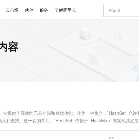
云市场
伙伴
服务
了解阿里云
AI 特惠
数据与 API
成为产品伙伴
企业增值服务
最佳实践
价格计算器
AI 场景体
基础软件
产品伙伴合
阿里云认证
市场活动
配置报价
大模型
关内容
自助选配和估算价格
步到位
智启 AI 普惠权益
产品生态集成认证中心
企业支持计划
云上春晚
域名与网站
Qwen Audio：打造专属 AI 语音助手
千问官方 MaaS 平台，为开发者和 Agent 而生，新用户赠送 1 亿 + tokens 额度
一句话生成原生
AI Coding
阿里云Maa
2026 阿里云
云服务器 E
为企业打
数据集
Windows
大模型认证
模型
NEW
NEW
格式还原
值低价云产品抢先购
至高享 1亿+免费 tokens，加速 Al 应用落地
提供智能易用的域名与建站服务
Qwen-Audio-3.0-Realtime 端到端实时语音角色扮演
输入一句话想法,
智能编程，一键
安全可靠、
产品生态伙伴
专家技术服务
云上奥运之旅
弹性计算合作
阿里云中企出
手机三要素
宝塔 Linux
全部认证
价格优势
开源旗舰模型
即刻拥有 DeepSeek-V4-Pro
阿里云 OPC 创新助力计划
千问大模型
一键部署幻兽
AI 电商营销
对象存储 O
大模型
产品生态伙伴工作台
企业增值服务台
云栖战略参考
云存储合作计
云栖大会
身份实名认证
CentOS
训练营
推动算力普惠，释放技术红利
最高返9万
真正可用的 1M 上下文,一次完成代码全链路开发
快速构建应用程序和网站，即刻迈出上云第一步
轻松解锁专属 DeepSeek-V4-Pro
至高百万元 Token 补贴，加速一人公司成长
多元化、高性能、安全可靠的大模型服务
一键购买专属
从图文生成到
云上的中国
数据库合作计
活动全景
短信
Docker
图片和
自进化智能体
5 分钟轻松部署专属 QwenPaw
Token Plan 模型订阅计划
数字证书管理服务（原SSL证书）
高效搭建 AI
AI 广告创作
无影云电脑
企业成长
NEW
HOT
信息公告
看见新力量
云网络合作计
OCR 文字识别
JAVA
越聪明
证享300元代金券
全托管，含MySQL、PostgreSQL、SQL Server、MariaDB多引擎
Qwen3.8-Max 首发尝鲜，限时加量 10 倍，夜间低至2折
实现全站HTTPS，呈现可信的WEB访问
从聊天伙伴进化为能主动干活的本地数字员工
图文、视频一
随时随地安
Kimi-K3
HappyHors
NEW
魔搭 Mode
loud
服务实践
官网公告
Kimi 最新旗舰模型，长程编程与推理利器
让文字生成流
金融模力时刻
Salesforce O
版
发票查验
全能环境
Claude Code + GStack 打造工程团队
千问办公，限时限量积分加倍
Qoder
低代码高效构
AI 建站
短信服务
型
NEW
作计划
计划
创新中心
魔搭 ModelSc
健康状态
理服务
让AI从“聊天伙伴”进化为能干活的“数字员工”
安装技能 GStack，拥有专属 AI 工程团队
你的AI工作搭子，覆盖日常办公高频场景
面向真实软件的智能体编程平台
0 代码专业建
结构，它提供了高效的元素存储和查找功能。作为一种集合，`HashSet` 允
客户案例
天气预报查询
操作系统
Deepseek-v4-pro
HappyHors
态合作计划
。这一切的背后，`HashSet` 依赖于 `HashMap` 来实现其底
态智能体模型
旗舰 MoE 大模型，百万上下文与顶尖推理能力
图生视频，流
同享
万小智 AI 建站低至 15元/月
Qoder CN
AI 短剧/漫剧
云原生数据库 
快递物流查询
WordPress
成为服务伙
希值来管理元素、如何处...
高校合作
点，立即开启云上创新
覆盖公网/内网、递归/权威、移动APP等全场景解析服务
送.CN域名，送备案服务码
基于千问大模型等，支持代码智能生成、研发智能问答
AI助力短剧
GLM-5.2
Wan2.7-T
Ubuntu