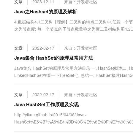
文章
2023-12-11
来自：开发者社区
大数据开发治理平台 Data
AI 产品 免费试用
网络
安全
云开发大赛
Tableau 订阅
Java之Hashset的原理及解析
1亿+ 大模型 tokens 和 
可观测
入门学习赛
中间件
AI空中课堂在线直播课
4.数据结构4.1二叉树【理解】二叉树的特点二叉树中,任意一个
云防火墙
140+云产品 免费试用
大模型服务
之为节点度: 每一个节点的子节点数量称之为度二叉树结构图4.
上云与迁云
云原生的云上边界网络安全
产品新客免费试用，最长1
数据库
称二叉排序树或者二叉搜索树每一个节点上最多有两个子节点左
生态解决方案
千问AI平台-Token Plan
企业出海
大模型ACA认证体验
节点的值都大于根节点的值二叉查找树结构图二叉查找树和二叉树对
大数据计算
文章
2022-02-17
来自：开发者社区
助力企业全员 AI 认知与能
行业生态解决方案
政企业务
媒体服务
千问AI平台-模型体验
Java集合 HashSet的原理及常用方法
开发者生态解决方案
在线体验全尺寸、多种模态
企业服务与云通信
Java集合 HashSet的原理及常用方法目录 一. HashSet概述二. 
AI 开发和 AI 应用解决
LinkedHashSet在看一下TreeSet七. 总结一. HashSet概
Happy 系列大模型
域名与网站
有TreeSet，并继承了Collection，H....
终端用户计算
文章
2022-02-17
来自：开发者社区
Serverless
Java HashSet工作原理及实现
大模型解决方案
http://yikun.github.io/2015/04/08/Java-
开发工具
快速部署 Dify，高效搭建 
HashSet%E5%B7%A5%E4%BD%9C%E5%8E%9F%E7%90%8
迁移与运维管理