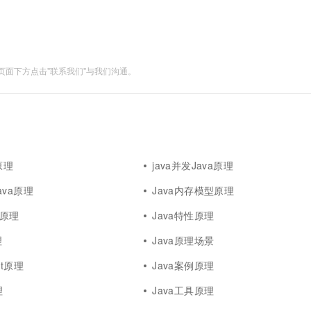
一个 AI 助手
超强辅助，Bol
即刻拥有 DeepSeek-R1 满血版
在企业官网、通讯软件中为客户提供 AI 客服
多种方案随心选，轻松解锁专属 DeepSeek
面下方点击"联系我们"与我们沟通。
原理
java并发Java原理
va原理
Java内存模型原理
le原理
Java特性原理
理
Java原理场景
ist原理
Java案例原理
理
Java工具原理