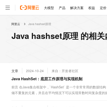
大模型
产品
解决方案
权益
定价
阿里云
Java hashset原理
大模型
产品
解决方案
权益
定价
云市场
伙伴
服务
了解阿里云
精选产品
精选解决方案
普惠上云
产品定价
精选商城
成为销售伙伴
售前咨询
为什么选择阿里云
千问AI平台
Java hashset原理 的相
了解云产品的定价详情
大模型服务平台百炼
睿译宝，AI翻译排版一
普惠上云 官方力荐
分销伙伴
在线服务
网站建设
什么是云计算
大
大模型服务与应用平台
上传文档即自动完成翻译和
云服务器38元/年起，超
咨询伙伴
多端小程序
技术领先
云上成本管理
售后服务
轻量应用服务器
GLM-5.2：长任务时代
官方推荐返现计划
大模型
精选产品
精选解决方案
Salesforce 国际版订阅
稳定可靠
管理和优化成本
推荐新用户得奖励，单订单
销售伙伴合作计划
自助服务
友盟天域
安全合规
人工智能与机器学习
AI
文本生成
云数据库 RDS
Hermes Agent，打造
云工开物
无影生态合作计划
在线服务
文章
2024-10-24
来自：开发者社区
观测云
分析师报告
自主进化，持久记忆，越用
高校专属算力普惠，学生认
计算
互联网应用开发
Qwen3.8-Max
HOT
Salesforce On Alibaba C
工单服务
Java HashSet：底层工作原理与实现机制
智能体时代全能旗舰模型
Tuya 物联网平台阿里云
研究报告与白皮书
人工智能平台 PAI
快速拥有专属 OpenClaw
大模
Consulting Partner 合
大数据
容器
免费试用
短信专区
一站式AI开发、训练和推
前言 在Java集合框架中，`HashSet` 是一个非常常用的数据
蓝凌 OA
Qwen3.7-Plus
AI 大模型销售与服务生
现代化应用
储不重复的元素，并且在平均情况下可以实现常数时间复杂度的插入和查找
存储
天池大赛
能看、能想、能动手的多模
云解析DNS
解决方案免费试用 新老
电子合同
本文将深入探讨 `HashSet` 的工作原理，包括其如何通过计算哈
最高领取价值200元试用
安全
网络与CDN
AI 算法大赛
Qwen3-VL-Plus
畅捷通