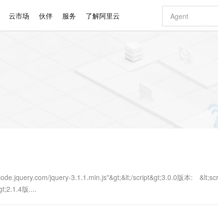
云市场
伙伴
服务
了解阿里云
AI 特惠
数据与 API
成为产品伙伴
企业增值服务
最佳实践
价格计算器
AI 场景体
基础软件
产品伙伴合
阿里云认证
市场活动
配置报价
大模型
自助选配和估算价格
新方式
睿译宝，AI翻译排版一步到位
智启 AI 普惠权益
产品生态集成认证中心
企业支持计划
云上春晚
域名与网站
千问官方 MaaS 平台，为开发者和 Agent 而生，新用户赠送 1 亿 + tokens 额度
Qwen Aud
AI Coding
阿里云Maa
2026 阿里云
云服务器 E
为企业打
数据集
Windows
大模型认证
模型
NEW
NEW
交付可用成果
值低价云产品抢先购
上传文档即自动完成翻译和格式还原
至高享 1亿+免费 tokens，加速 Al 应用落地
提供智能易用的域名与建站服务
智能编程，一键
安全可靠、
产品生态伙伴
专家技术服务
云上奥运之旅
弹性计算合作
阿里云中企出
手机三要素
宝塔 Linux
全部认证
价格优势
有专属领域专家
GLM-5.2：长任务时代开源旗舰模型
阿里云 OPC 创新助力计划
千问大模型
即刻拥有 DeepS
AI 电商营销
对象存储 O
大模型
产品生态伙伴工作台
企业增值服务台
云栖战略参考
云存储合作计
云栖大会
身份实名认证
CentOS
训练营
推动算力普惠，释放技术红利
最高返9万
多领域专家智能体,一键组建 AI 虚拟交付团队
快速构建应用程序和网站，即刻迈出上云第一步
至高百万元 Token 补贴，加速一人公司成长
多元化、高性能、安全可靠的大模型服务
真正可用的 1M 上下文,一次完成代码全链路开发
轻松解锁专属 Dee
从图文生成到
云上的中国
数据库合作计
活动全景
短信
Docker
图片和
站式影视创作平台
Hermes Agent，打造自进化智能体
Token Plan 模型订阅计划
数字证书管理服务（原SSL证书）
5 分钟轻松部署
AI 广告创作
无影云电脑
企业成长
NEW
信息公告
看见新力量
云网络合作计
OCR 文字识别
JAVA
证享300元代金券
可视化编排打通从文字构思到成片全链路闭环
全托管，含MySQL、PostgreSQL、SQL Server、MariaDB多引擎
自主进化，持久记忆，越用越聪明
Qwen3.8-Max 首发尝鲜，限时加量 10 倍，夜间低至2折
实现全站HTTPS，呈现可信的WEB访问
图文、视频一
随时随地安
Kimi-K3
HappyHors
NEW
魔搭 Mode
loud
服务实践
官网公告
Kimi 最新旗舰模型，长程编程与推理利器
让文字生成流
金融模力时刻
Salesforce O
版
发票查验
全能环境
Claude Code + GStack 打造工程团队
千问办公，限时限量积分加倍
Qoder
低代码高效构
AI 建站
短信服务
型
NEW
作计划
计划
创新中心
魔搭 ModelSc
健康状态
理服务
让AI从“聊天伙伴”进化为能干活的“数字员工”
安装技能 GStack，拥有专属 AI 工程团队
你的AI工作搭子，覆盖日常办公高频场景
面向真实软件的智能体编程平台
0 代码专业建
uery.com/jquery-3.1.1.min.js"&gt;&lt;/script&gt;3.0.0版本: &lt;scr
客户案例
天气预报查询
操作系统
Deepseek-v4-pro
HappyHors
态合作计划
gt;2.1.4版....
态智能体模型
旗舰 MoE 大模型，百万上下文与顶尖推理能力
图生视频，流
同享
万小智 AI 建站低至 15元/月
Qoder CN
AI 短剧/漫剧
云原生数据库 
快递物流查询
WordPress
成为服务伙
高校合作
点，立即开启云上创新
覆盖公网/内网、递归/权威、移动APP等全场景解析服务
送.CN域名，送备案服务码
基于千问大模型等，支持代码智能生成、研发智能问答
AI助力短剧
GLM-5.2
Wan2.7-T
Ubuntu