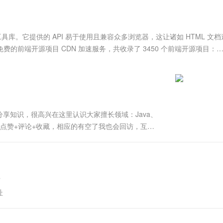
服务生态伙伴
视觉 Coding、空间感知、多模态思考等全面升级
1M上下文，专为长程任务能力而生
云工开物
企业应用
Works
Night Plan 支持 Qwen 3.8-Max
云原生大数据计算服务 MaxCompute
AI 办公
容器服务 Kub
NEW
Red Hat
30+ 款产品免费体验
Data Agent 驱动的一站式 Data+AI 开发治理平台
夜间 5 折，Qwen/Meoo/TokenPlan 客户专享
面向分析的企业级SaaS模式云数据仓库
AI智能应用
提供一站式管
科研合作
ERP
堂（旗舰版）
SUSE
ipt 工具库。它提供的 API 易于使用且兼容众多浏览器，这让诸如 HTML 文
智能客服
AI 应用构建
大模型原生
CRM
费的前端开源项目 CDN 加速服务，共收录了 3450 个前端开源项目：
防护产品
2个月
自动承接线索
...
建站小程序
Qoder
大模型服务平台百炼-应用模版
OA 办公系统
HOT
NEW
面向真实软件
个人版上线、团队版降价；千问3.8-Max首发发尝鲜
丰富多元化的应用模版和解决方案
力提升
财税管理
模板建站
万有无界
大模型服务平台百炼-智能体
400电话
定制建站
的模型效果
灵活可视化地构建企业级 Agent
享知识，很高兴在这里认识大家擅长领域：Java、
方案
广告营销
模板小程序
点赞+评论+收藏，相应的有空了我也会回访，互
秒悟
人工智能平台 PAI
定制小程序
云端极速 AI 
述时如有错，恳请各位大佬指正，在此感谢！！！摘
新一代 AI 视频生成模型，深度适配广告营销等场景
AI Native 的算法工程平台，一站式完成建模、训练、推理服务部署
ry、jquer....
APP 开发
建站系统
址
AI 应用
10分钟微调：让0.6B模型媲美235B模
多模态数据信
型
依托云原生高可用架构,实现Dify私有化部署
用1%尺寸在特定领域达到大模型90%以上效果