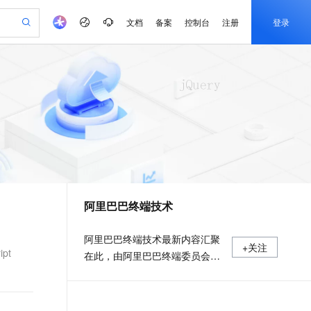
文档
备案
控制台
注册
登录
验
作计划
器
AI 活动
专业服务
服务伙伴合作计划
开发者社区
加入我们
产品动态
服务平台百炼
阿里云 OPC 创新助力计划
一站式生成采购清单，支持单品或批量购买
io：打造专属 AI 语音助手
S产品伙伴计划（繁花）
峰会
CS
造的大模型服务与应用开发平台
一句话生成原生可编辑精美 PPT 文稿
AI 生产力先锋
Al MaaS 服务伙伴赋能合作
域名
博文
Careers
至高可申请百万元
Qwen3.8-Max 模型上线
开启高性价比 AI 编程新体验
弹性可伸缩的云计算服务
Qwen-Audio-3.0-Realtime 端到端实时语音角色扮演
输入一句话想法, 轻松生成专业的 PPT
先锋实践拓展 AI 生产力的边界
Token 补贴，五大权
计划
海大会
伙伴信用分合作计划
商标
问答
社会招聘
益加速 OPC 成功
eek-V4-Pro
SS
一键部署幻兽帕鲁游戏服务器
飞天发布时刻
HOT
Open Search 向量检索版支
划
备案
电子书
校园招聘
pSeek-V4-Pro
视频创作，一键激活电商全链路生产力
稳定、安全、高性价比、高性能的云存储服务
一键购买专属联机服务器，轻松开启游戏
所见，即是所愿
持视频检索 Pipeline 功能
更多支持
划
公司注册
镜像站
视频生成
语音识别与合成
专属 QwenPaw
漫剧工坊：一站式动画创作平台
AI 实训营
HOT
应用身份服务 (IDaaS)
合作伙伴培训与认证
阿里巴巴终端技术
划
上云迁移
站生成，高效打造优质广告素材
全接入的云上超级电脑
从聊天伙伴进化为能主动干活的本地数字员工
快速生产连贯的高质量长漫剧
从基础到进阶，Agent 创客手把手教你
OpenClaw 管理能力上线
e-1.1-T2V
Qwen3-TTS-Flash
lScope
我要反馈
查询合作伙伴
畅细腻的高质量视频
离线语音合成大模型，多语言方言自适应，低延迟高稳定
n Alibaba Cloud ISV 合作
代维服务
建企业门户网站
10 分钟搭建微信、支付宝小程序
MaxCompute MaxFrame 提
阿里巴巴终端技术最新内容汇聚
+关注
创新加速
ope
登录合作伙伴管理后台
我要建议
站，无忧落地极速上线
以可视化方式快速构建移动和 PC 门户网站
国内短信简单易用，安全可靠，秒级触达，全球覆盖200+国家和地区。
高效部署网站，快速应用到小程序
供自动弹性内存功能
ipt
在此，由阿里巴巴终端委员会官
e-1.1-I2V
Cosyvoice-V3-Flash
安全
方运营。阿里巴巴终端委员会是
畅自然，细节丰富
高表现力语音合成大模型，语音克隆听感自然
我要投诉
PolarDB
上云场景组合购
Milvus 弹性伸缩功能新增节
伴
阿里集团面向前端、客户端的虚
漫剧创作，剧本、分镜、视频高效生成
100%兼容MySQL、PostgreSQL，兼容Oracle，支持集中和分布式
覆盖90%+业务场景，专享组合折扣价
点支持范围
2V
VPN
Fun-ASR
拟技术组织。我们的愿景是着眼