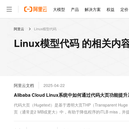
大模型
产品
解决方案
权益
定价
阿里云
Linux模型代码
大模型
产品
解决方案
权益
定价
云市场
伙伴
服务
了解阿里云
精选产品
精选解决方案
普惠上云
产品定价
精选商城
成为销售伙伴
售前咨询
为什么选择阿里云
千问AI平台
Linux模型代码 的相关内
了解云产品的定价详情
大模型服务平台百炼
千问办公，解锁你的工作
普惠上云 官方力荐
分销伙伴
在线服务
网站建设
什么是云计算
大
大模型服务与应用平台
企业级Agent产品，直接
云服务器38元/年起，超
咨询伙伴
多端小程序
技术领先
云上成本管理
售后服务
轻量应用服务器
Agency Agents：拥
官方推荐返现计划
大模型
精选产品
精选解决方案
Salesforce 国际版订阅
稳定可靠
管理和优化成本
推荐新用户得奖励，单订单
销售伙伴合作计划
自助服务
友盟天域
安全合规
人工智能与机器学习
AI
文本生成
云数据库 RDS
HappyHorse 打造一
云工开物
无影生态合作计划
在线服务
阿里云文档
2025-04-22
观测云
分析师报告
高校专属算力普惠，学生认
计算
互联网应用开发
Qwen3.8-Max
HOT
Salesforce On Alibaba C
工单服务
Alibaba Cloud Linux系统中如何通过代码大页功能
智能体时代全能旗舰模型
Tuya 物联网平台阿里云
研究报告与白皮书
人工智能平台 PAI
快速拥有专属 OpenClaw
大模
Consulting Partner 合
大数据
容器
免费试用
短信专区
一站式AI开发、训练和推
代码大页（Hugetext）是基于透明大页THP（Transparen
蓝凌 OA
Qwen3.7-Plus
AI 大模型销售与服务生
现代化应用
页（通常是2 MB或更大）中，有助于降低程序的iTLB miss，
存储
天池大赛
能看、能想、能动手的多模
云解析DNS
解决方案免费试用 新老
电子合同
率，适用于数据库、大型应用程序等大代码段业务场景。本文主要
最高领取价值200元试用
安全
网络与CDN
AI 算法大赛
Qwen3-VL-Plus
畅捷通