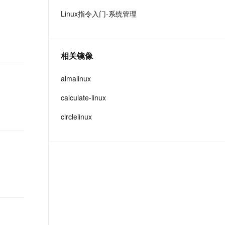
t.diy 一步搞定创意建站
构建大模型应用的安全防护体系
Linux指令入门-系统管理
通过自然语言交互简化开发流程,全栈开发支持
通过阿里云安全产品对 AI 应用进行安全防护
相关镜像
almalinux
calculate-linux
circlelinux