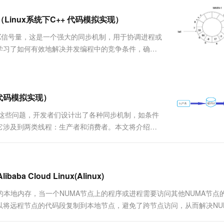
服务生态伙伴
视觉 Coding、空间感知、多模态思考等全面升级
1M上下文，专为长程任务能力而生
云工开物
企业应用
Works
Night Plan 支持 Qwen 3.8-Max
云原生大数据计算服务 MaxCompute
AI 办公
容器服务 Kub
NEW
Red Hat
（Linux系统下C++ 代码模拟实现）
30+ 款产品免费体验
Data Agent 驱动的一站式 Data+AI 开发治理平台
夜间 5 折，Qwen/Meoo/TokenPlan 客户专享
面向分析的企业级SaaS模式云数据仓库
AI智能应用
提供一站式管
科研合作
ERP
堂（旗舰版）
SUSE
SIX信号量，这是一个强大的同步机制，用于协调进程或
智能客服
AI 应用构建
大模型原生
CRM
学习了如何有效地解决并发编程中的竞争条件，确保
防护产品
2个月
自动承接线索
握更多同步模型对于开发高性能、可靠的软件系统变
建站小程序
Qoder
大模型服务平台百炼-应用模版
OA 办公系统
HOT
NEW
经典且实用的...
面向真实软件
个人版上线、团队版降价；千问3.8-Max首发发尝鲜
丰富多元化的应用模版和解决方案
力提升
财税管理
模板建站
万有无界
大模型服务平台百炼-智能体
+ 代码模拟实现）
400电话
定制建站
的模型效果
灵活可视化地构建企业级 Agent
决这些问题，开发者们设计出了各种同步机制，如条件
方案
广告营销
模板小程序
它涉及到两类线程：生产者和消费者。本文将介绍如
秒悟
人工智能平台 PAI
定制小程序
云端极速 AI 
多线程编程中的同步机制和技术。 一、生产者消费者
新一代 AI 视频生成模型，深度适配广告营销等场景
AI Native 的算法工程平台，一站式完成建模、训练、推理服务部署
中...
APP 开发
建站系统
Cloud Linux(Alinux)
自的本地内存，当一个NUMA节点上的程序或进程需要访问其他NUMA节点
AI 应用
10分钟微调：让0.6B模型媲美235B模
多模态数据信
将远程节点的代码段复制到本地节点，避免了跨节点访问，从而解决NU
型
依托云原生高可用架构,实现Dify私有化部署
用1%尺寸在特定领域达到大模型90%以上效果