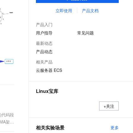
能，在提供云上最佳用户体验的同时，也针
文戏情感细腻自然，动作戏激烈拳拳到肉，实现更强表演能力
支持中英文自由切换，具备更强的噪声鲁棒性
ernetes 版 ACK
云聚AI 严选权益
AI 原生数据库服务发布
SSL 证书
对阿里云基础设施做了深度的优化。
立即使用
产品文档
，一键激活高效办公新体验
理容器应用的 K8s 服务
精选AI产品，从模型到应用全链提效
Agent 数据网关
堡垒机
AI 用量加速计划
云原生数据库 PolarDB
产品入门
应用
防火墙
、识别商机，让客服更高效、服务更出色。
新老同享，达量后返
Agentic Database 发布
用户指导
常见问题
千问办公
主机安全
NEW
最新动态
的智能体编程平台
一站式AI生产力平台
产品动态
AI 应用及服务市场
伶鹊
相关产品
企业级人与Agent协作平台，接入和调度多个数字员工
智能客服平台，对话机器人、对话分析、智能外呼
AI 应用
云服务器 ECS
大模型服务平台百炼 - 全妙
大模型
应用创作平台
多模态内容创作工具，已接入 DeepSeek
自然语言处理
Linux宝库
数据标注
+关注
机器学习
的代码段
息提取
与 AI 智能体进行实时音视频通话
MA架构
从文本、图片、视频中提取结构化的属性信息
构建支持视频理解的 AI 音视频实时通话应用
相关实验场景
更多