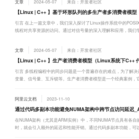
文章
2024-05-07
来自：开发者社区
大数据开发治理平台 Data
AI 产品 免费试用
网络
安全
云开发大赛
Tableau 订阅
【Linux | C++ 】基于环形队列的多生产者多消费者模型
1亿+ 大模型 tokens 和 
可观测
入门学习赛
中间件
AI空中课堂在线直播课
引言 在上一篇文章中，我们深入探讨了Linux操作系统中的PO
云防火墙
140+云产品 免费试用
大模型服务
线程对共享资源的访问。通过对信号量的深入理解和应用，我们
上云与迁云
云原生的云上边界网络安全
产品新客免费试用，最长1
数据库
程序的稳定性和效率。随着并发编程技术的不断深入，理解和掌
生态解决方案
千问AI平台-Token Plan
企业出海
大模型ACA认证体验
得尤为重要。因此，本篇文章将继续我们的并发编程之旅，引入一个
大数据计算
文章
2024-05-07
来自：开发者社区
助力企业全员 AI 认知与能
行业生态解决方案
政企业务
媒体服务
千问AI平台-模型体验
【Linux | C++ 】生产者消费者模型（Linux系统下C+
开发者生态解决方案
在线体验全尺寸、多种模态
企业服务与云通信
引言 多线程编程中的同步问题是一个普遍存在的难点，为了解
AI 开发和 AI 应用解决
变量、信号量、互斥锁等。生产者消费者模型是一个经典案例，
Happy 系列大模型
域名与网站
何使用条件变量来实现生产者消费者模型，帮助读者更好地理解
问题 生产者线程负责生产数据或物品，并将它们放入一个共享缓冲区
终端用户计算
阿里云文档
2023-11-10
Serverless
通过代码多副本功能避免NUMA架构中跨节点访问延迟_Alibaba 
大模型解决方案
在NUMA架构（尤其是ARM实例）中，不同NUMA节点具有各
开发工具
快速部署 Dify，高效搭建 
时，就会引入额外的延迟和性能开销。通过代码多副本功能，可以
迁移与运维管理
中因跨节点访问带来的性能延迟问题。