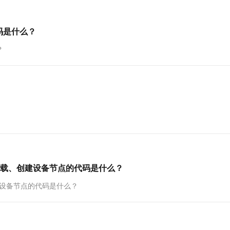
一个 AI 助手
超强辅助，Bol
即刻拥有 DeepSeek-R1 满血版
在企业官网、通讯软件中为客户提供 AI 客服
多种方案随心选，轻松解锁专属 DeepSeek
码是什么？
？
自动加载、创建设备节点的代码是什么？
、创建设备节点的代码是什么？