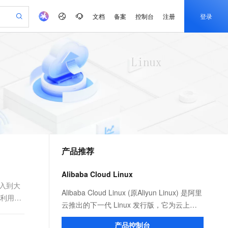
文档
备案
控制台
注册
登录
验
作计划
器
AI 活动
专业服务
服务伙伴合作计划
开发者社区
加入我们
产品动态
服务平台百炼
阿里云 OPC 创新助力计划
一站式生成采购清单，支持单品或批量购买
io：打造专属 AI 语音助手
S产品伙伴计划（繁花）
峰会
CS
造的大模型服务与应用开发平台
一句话生成原生可编辑精美 PPT 文稿
AI 生产力先锋
Al MaaS 服务伙伴赋能合作
域名
博文
Careers
至高可申请百万元
Qwen3.8-Max 模型上线
开启高性价比 AI 编程新体验
弹性可伸缩的云计算服务
Qwen-Audio-3.0-Realtime 端到端实时语音角色扮演
输入一句话想法, 轻松生成专业的 PPT
先锋实践拓展 AI 生产力的边界
Token 补贴，五大权
计划
海大会
伙伴信用分合作计划
商标
问答
社会招聘
益加速 OPC 成功
eek-V4-Pro
SS
一键部署幻兽帕鲁游戏服务器
飞天发布时刻
HOT
Open Search 向量检索版支
划
备案
电子书
校园招聘
pSeek-V4-Pro
视频创作，一键激活电商全链路生产力
稳定、安全、高性价比、高性能的云存储服务
一键购买专属联机服务器，轻松开启游戏
所见，即是所愿
持视频检索 Pipeline 功能
更多支持
划
公司注册
镜像站
视频生成
语音识别与合成
专属 QwenPaw
漫剧工坊：一站式动画创作平台
AI 实训营
HOT
应用身份服务 (IDaaS)
合作伙伴培训与认证
产品推荐
划
上云迁移
站生成，高效打造优质广告素材
全接入的云上超级电脑
从聊天伙伴进化为能主动干活的本地数字员工
快速生产连贯的高质量长漫剧
从基础到进阶，Agent 创客手把手教你
OpenClaw 管理能力上线
e-1.1-T2V
Qwen3-TTS-Flash
lScope
我要反馈
查询合作伙伴
畅细腻的高质量视频
离线语音合成大模型，多语言方言自适应，低延迟高稳定
n Alibaba Cloud ISV 合作
代维服务
建企业门户网站
10 分钟搭建微信、支付宝小程序
Alibaba Cloud Linux
MaxCompute MaxFrame 提
创新加速
ope
登录合作伙伴管理后台
我要建议
站，无忧落地极速上线
以可视化方式快速构建移动和 PC 门户网站
国内短信简单易用，安全可靠，秒级触达，全球覆盖200+国家和地区。
高效部署网站，快速应用到小程序
供自动弹性内存功能
放入到大
e-1.1-I2V
Cosyvoice-V3-Flash
Alibaba Cloud Linux (原Aliyun Linux) 是阿里
存利用效
安全
畅自然，细节丰富
高表现力语音合成大模型，语音克隆听感自然
我要投诉
PolarDB
云推出的下一代 Linux 发行版，它为云上应
上云场景组合购
Milvus 弹性伸缩功能新增节
伴
漫剧创作，剧本、分镜、视频高效生成
100%兼容MySQL、PostgreSQL，兼容Oracle，支持集中和分布式
覆盖90%+业务场景，专享组合折扣价
点支持范围
用程序环境提供 Linux 社区的最新增强功
2V
VPN
Fun-ASR
产品控制台