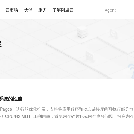
云市场
伙伴
服务
了解阿里云
AI 特惠
数据与 API
成为产品伙伴
企业增值服务
最佳实践
价格计算器
AI 场景体
基础软件
产品伙伴合
阿里云认证
市场活动
配置报价
大模型
容
自助选配和估算价格
新方式
睿译宝，AI翻译排版一步到位
智启 AI 普惠权益
产品生态集成认证中心
企业支持计划
云上春晚
域名与网站
千问官方 MaaS 平台，为开发者和 Agent 而生，新用户赠送 1 亿 + tokens 额度
Qwen Aud
AI Coding
阿里云Maa
2026 阿里云
云服务器 E
为企业打
数据集
Windows
大模型认证
模型
NEW
NEW
交付可用成果
值低价云产品抢先购
上传文档即自动完成翻译和格式还原
至高享 1亿+免费 tokens，加速 Al 应用落地
提供智能易用的域名与建站服务
智能编程，一键
安全可靠、
产品生态伙伴
专家技术服务
云上奥运之旅
弹性计算合作
阿里云中企出
手机三要素
宝塔 Linux
全部认证
价格优势
有专属领域专家
GLM-5.2：长任务时代开源旗舰模型
阿里云 OPC 创新助力计划
千问大模型
即刻拥有 DeepS
AI 电商营销
对象存储 O
大模型
产品生态伙伴工作台
企业增值服务台
云栖战略参考
云存储合作计
云栖大会
身份实名认证
CentOS
训练营
推动算力普惠，释放技术红利
最高返9万
多领域专家智能体,一键组建 AI 虚拟交付团队
快速构建应用程序和网站，即刻迈出上云第一步
至高百万元 Token 补贴，加速一人公司成长
多元化、高性能、安全可靠的大模型服务
真正可用的 1M 上下文,一次完成代码全链路开发
轻松解锁专属 Dee
从图文生成到
云上的中国
数据库合作计
活动全景
短信
Docker
图片和
站式影视创作平台
Hermes Agent，打造自进化智能体
Token Plan 模型订阅计划
数字证书管理服务（原SSL证书）
5 分钟轻松部署
AI 广告创作
无影云电脑
企业成长
NEW
信息公告
看见新力量
云网络合作计
OCR 文字识别
JAVA
证享300元代金券
可视化编排打通从文字构思到成片全链路闭环
全托管，含MySQL、PostgreSQL、SQL Server、MariaDB多引擎
自主进化，持久记忆，越用越聪明
Qwen3.8-Max 首发尝鲜，限时加量 10 倍，夜间低至2折
实现全站HTTPS，呈现可信的WEB访问
图文、视频一
随时随地安
Kimi-K3
HappyHors
NEW
魔搭 Mode
loud
服务实践
官网公告
提升系统的性能
Kimi 最新旗舰模型，长程编程与推理利器
让文字生成流
金融模力时刻
Salesforce O
版
发票查验
全能环境
Claude Code + GStack 打造工程团队
千问办公，限时限量积分加倍
Qoder
低代码高效构
AI 建站
短信服务
型
NEW
作计划
计划
创新中心
魔搭 ModelSc
健康状态
理服务
让AI从“聊天伙伴”进化为能干活的“数字员工”
安装技能 GStack，拥有专属 AI 工程团队
你的AI工作搭子，覆盖日常办公高频场景
面向真实软件的智能体编程平台
0 代码专业建
t Huge Pages）进行的优化扩展，支持将应用程序和动态链接库的可执行部分
客户案例
天气预报查询
操作系统
Deepseek-v4-pro
HappyHors
态合作计划
并提升CPU的2 MB iTLB利用率，避免内存碎片化或内存膨胀问题，提高内
态智能体模型
旗舰 MoE 大模型，百万上下文与顶尖推理能力
图生视频，流
同享
万小智 AI 建站低至 15元/月
Qoder CN
AI 短剧/漫剧
云原生数据库 
快递物流查询
WordPress
成为服务伙
介绍代码大页的使用方法以及性能收益...
高校合作
点，立即开启云上创新
覆盖公网/内网、递归/权威、移动APP等全场景解析服务
送.CN域名，送备案服务码
基于千问大模型等，支持代码智能生成、研发智能问答
AI助力短剧
GLM-5.2
Wan2.7-T
Ubuntu