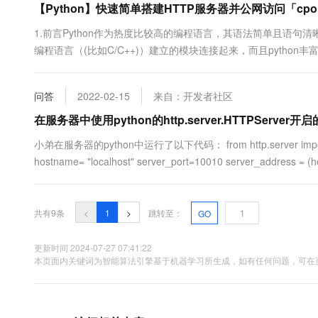
【Python】快速简单搭建HTTP服务器并公网访问「cpo
1.前言Python作为热度比较高的编程语言，其语法简单且语句清
编程语言（(比如C/C++)）建立的模块连接起来，而且pytho
今天我们就尝试用python，建立一个简单的http服务器，用来展
建一般来说，Python的简单http服务器不....
问答
2022-02-15
来自：开发者社区
在服务器中使用python的http.server.HTTPServe
小弟在服务器的python中运行了以下代码： from http.server import HTT
hostname= "localhost" server_port=10010 server_address = (h
共有9条
<
1
>
跳转至：
GO
更新时间 2024-07-27 07:41:22
本页面内关键词为智能算法引擎基于机器学习所生成，如有任何问题，可在页