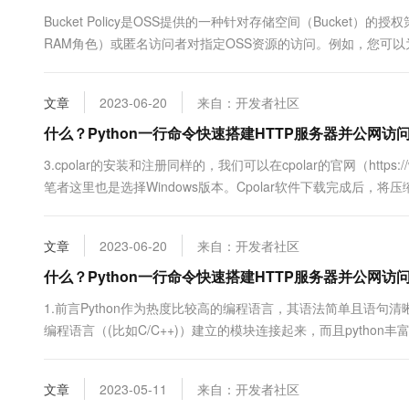
10 分钟在聊天系统中增加
专有云
Bucket Policy是OSS提供的一种针对存储空间（Buck
RAM角色）或匿名访问者对指定OSS资源的访问。例如，您可以
文章
2023-06-20
来自：开发者社区
什么？Python一行命令快速搭建HTTP服务器并公网访
3.cpolar的安装和注册同样的，我们可以在cpolar的官网（https:
笔者这里也是选择Windows版本。Cpolar软件下载完成后，将
装，我们只要一路点击Next即可。由于cpolar会为每个用户创
安全，因此我们在使用....
文章
2023-06-20
来自：开发者社区
什么？Python一行命令快速搭建HTTP服务器并公网访
1.前言Python作为热度比较高的编程语言，其语法简单且语句清
编程语言（(比如C/C++)）建立的模块连接起来，而且pytho
今天我们就尝试用python，建立一个简单的http服务器，用来展
建一般来说，Python的简单http服务器不....
文章
2023-05-11
来自：开发者社区