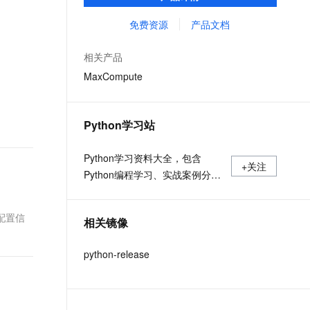
MaxCompute Notebook、镜像管理等功能共
文戏情感细腻自然，动作戏激烈拳拳到肉，实现更强表演能力
支持中英文自由切换，具备更强的噪声鲁棒性
ernetes 版 ACK
云聚AI 严选权益
AI 原生数据库服务发布
SSL 证书
同构成 MaxCompute 完整 Python 开发生
免费资源
产品文档
，一键激活高效办公新体验
理容器应用的 K8s 服务
精选AI产品，从模型到应用全链提效
Agent 数据网关
态。
堡垒机
AI 用量加速计划
云原生数据库 PolarDB
相关产品
应用
防火墙
、识别商机，让客服更高效、服务更出色。
新老同享，达量后返
Agentic Database 发布
MaxCompute
千问办公
主机安全
NEW
的智能体编程平台
一站式AI生产力平台
Python学习站
AI 应用及服务市场
伶鹊
企业级人与Agent协作平台，接入和调度多个数字员工
智能客服平台，对话机器人、对话分析、智能外呼
Python学习资料大全，包含
AI 应用
+关注
Python编程学习、实战案例分
大模型服务平台百炼 - 全妙
大模型
应用创作平台
享、开发者必知词条等内容。
多模态内容创作工具，已接入 DeepSeek
自然语言处理
配置信
相关镜像
数据标注
python-release
机器学习
息提取
与 AI 智能体进行实时音视频通话
从文本、图片、视频中提取结构化的属性信息
构建支持视频理解的 AI 音视频实时通话应用