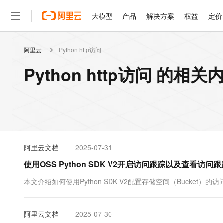
大模型
产品
解决方案
权益
定价
阿里云
Python http访问
大模型
产品
解决方案
权益
定价
云市场
伙伴
服务
了解阿里云
精选产品
精选解决方案
普惠上云
产品定价
精选商城
成为销售伙伴
售前咨询
为什么选择阿里云
千问AI平台
Python http访问 的相关
了解云产品的定价详情
大模型服务平台百炼
千问办公，解锁你的工作
普惠上云 官方力荐
分销伙伴
在线服务
网站建设
什么是云计算
大
大模型服务与应用平台
企业级Agent产品，直接
云服务器38元/年起，超
咨询伙伴
多端小程序
技术领先
云上成本管理
售后服务
轻量应用服务器
Agency Agents：拥
官方推荐返现计划
大模型
精选产品
精选解决方案
Salesforce 国际版订阅
稳定可靠
管理和优化成本
推荐新用户得奖励，单订单
销售伙伴合作计划
自助服务
友盟天域
安全合规
人工智能与机器学习
AI
文本生成
云数据库 RDS
HappyHorse 打造一
云工开物
无影生态合作计划
在线服务
阿里云文档
2025-07-31
观测云
分析师报告
高校专属算力普惠，学生认
计算
互联网应用开发
Qwen3.8-Max
HOT
Salesforce On Alibaba C
工单服务
使用OSS Python SDK V2开启访问跟踪以及查看访问
智能体时代全能旗舰模型
Tuya 物联网平台阿里云
研究报告与白皮书
人工智能平台 PAI
快速拥有专属 OpenClaw
大模
Consulting Partner 合
大数据
容器
免费试用
短信专区
一站式AI开发、训练和推
本文介绍如何使用Python SDK V2配置存储空间（Bucket）的
蓝凌 OA
Qwen3.7-Plus
AI 大模型销售与服务生
现代化应用
存储
天池大赛
能看、能想、能动手的多模
云解析DNS
解决方案免费试用 新老
电子合同
最高领取价值200元试用
安全
阿里云文档
网络与CDN
2025-07-30
AI 算法大赛
Qwen3-VL-Plus
畅捷通