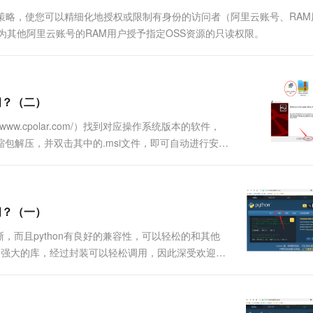
一个 AI 助手
超强辅助，Bol
et）的授权策略，使您可以精细化地授权或限制有身份的访问者（阿里云账号、RA
即刻拥有 DeepSeek-R1 满血版
在企业官网、通讯软件中为客户提供 AI 客服
为其他阿里云账号的RAM用户授予指定OSS资源的只读权限。
多种方案随心选，轻松解锁专属 DeepSeek
问？（二）
//www.cpolar.com/）找到对应操作系统版本的软件，
压缩包解压，并双击其中的.msi文件，即可自动进行安
建独立的数据隧道，并辅以用户密码和token码保证数据
问？（一）
晰，而且python有良好的兼容性，可以轻松的和其他
n丰富强大的库，经过封装可以轻松调用，因此深受欢迎。
示本地电脑上指定的目录和文件。2.本地http服务器搭