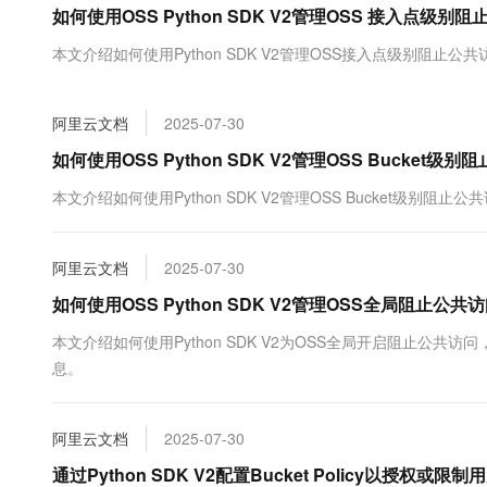
如何使用OSS Python SDK V2管理OSS 接入点级别
大数据开发治理平台 Data
AI 产品 免费试用
网络
安全
云开发大赛
Tableau 订阅
1亿+ 大模型 tokens 和 
本文介绍如何使用Python SDK V2管理OSS接入点级别阻止公
可观测
入门学习赛
中间件
AI空中课堂在线直播课
云防火墙
140+云产品 免费试用
大模型服务
上云与迁云
云原生的云上边界网络安全
产品新客免费试用，最长1
数据库
阿里云文档
2025-07-30
生态解决方案
千问AI平台-Token Plan
企业出海
大模型ACA认证体验
如何使用OSS Python SDK V2管理OSS Bucket级
大数据计算
助力企业全员 AI 认知与能
行业生态解决方案
政企业务
本文介绍如何使用Python SDK V2管理OSS Bucket级别阻止
媒体服务
千问AI平台-模型体验
开发者生态解决方案
在线体验全尺寸、多种模态
企业服务与云通信
AI 开发和 AI 应用解决
阿里云文档
2025-07-30
Happy 系列大模型
域名与网站
如何使用OSS Python SDK V2管理OSS全局阻止公共
终端用户计算
本文介绍如何使用Python SDK V2为OSS全局开启阻止公
息。
Serverless
大模型解决方案
开发工具
快速部署 Dify，高效搭建 
阿里云文档
2025-07-30
迁移与运维管理
通过Python SDK V2配置Bucket Policy以授权或限