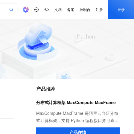
文档
备案
控制台
注册
登录
验
作计划
器
AI 活动
专业服务
服务伙伴合作计划
开发者社区
加入我们
产品动态
服务平台百炼
阿里云 OPC 创新助力计划
一站式生成采购清单，支持单品或批量购买
io：打造专属 AI 语音助手
S产品伙伴计划（繁花）
峰会
CS
造的大模型服务与应用开发平台
一句话生成原生可编辑精美 PPT 文稿
AI 生产力先锋
Al MaaS 服务伙伴赋能合作
域名
博文
Careers
至高可申请百万元
Qwen3.8-Max 模型上线
开启高性价比 AI 编程新体验
弹性可伸缩的云计算服务
Qwen-Audio-3.0-Realtime 端到端实时语音角色扮演
输入一句话想法, 轻松生成专业的 PPT
先锋实践拓展 AI 生产力的边界
Token 补贴，五大权
计划
海大会
伙伴信用分合作计划
商标
问答
社会招聘
益加速 OPC 成功
eek-V4-Pro
SS
一键部署幻兽帕鲁游戏服务器
飞天发布时刻
HOT
Open Search 向量检索版支
划
备案
电子书
校园招聘
pSeek-V4-Pro
视频创作，一键激活电商全链路生产力
稳定、安全、高性价比、高性能的云存储服务
一键购买专属联机服务器，轻松开启游戏
所见，即是所愿
持视频检索 Pipeline 功能
更多支持
划
公司注册
镜像站
视频生成
语音识别与合成
专属 QwenPaw
漫剧工坊：一站式动画创作平台
AI 实训营
HOT
应用身份服务 (IDaaS)
合作伙伴培训与认证
产品推荐
划
上云迁移
站生成，高效打造优质广告素材
全接入的云上超级电脑
从聊天伙伴进化为能主动干活的本地数字员工
快速生产连贯的高质量长漫剧
从基础到进阶，Agent 创客手把手教你
OpenClaw 管理能力上线
e-1.1-T2V
Qwen3-TTS-Flash
lScope
我要反馈
查询合作伙伴
畅细腻的高质量视频
离线语音合成大模型，多语言方言自适应，低延迟高稳定
n Alibaba Cloud ISV 合作
代维服务
建企业门户网站
10 分钟搭建微信、支付宝小程序
分布式计算框架 MaxCompute MaxFrame
MaxCompute MaxFrame 提
创新加速
ope
登录合作伙伴管理后台
我要建议
站，无忧落地极速上线
以可视化方式快速构建移动和 PC 门户网站
国内短信简单易用，安全可靠，秒级触达，全球覆盖200+国家和地区。
高效部署网站，快速应用到小程序
供自动弹性内存功能
e-1.1-I2V
Cosyvoice-V3-Flash
MaxCompute MaxFrame 是阿里云自研分布
安全
畅自然，细节丰富
高表现力语音合成大模型，语音克隆听感自然
我要投诉
PolarDB
式计算框架，支持 Python 编程接口并可直接
上云场景组合购
Milvus 弹性伸缩功能新增节
伴
漫剧创作，剧本、分镜、视频高效生成
100%兼容MySQL、PostgreSQL，兼容Oracle，支持集中和分布式
覆盖90%+业务场景，专享组合折扣价
点支持范围
使用 MaxCompute 计算资源及数据接口，与
2V
VPN
Fun-ASR
产品详情