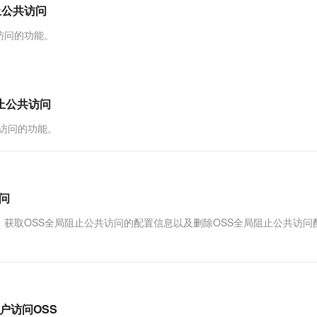
服务生态伙伴
视觉 Coding、空间感知、多模态思考等全面升级
1M上下文，专为长程任务能力而生
云工开物
阻止公共访问
企业应用
Works
Night Plan 支持 Qwen 3.8-Max
云原生大数据计算服务 MaxCompute
AI 办公
容器服务 Kub
NEW
Red Hat
30+ 款产品免费体验
Data Agent 驱动的一站式 Data+AI 开发治理平台
夜间 5 折，Qwen/Meoo/TokenPlan 客户专享
面向分析的企业级SaaS模式云数据仓库
AI智能应用
提供一站式管
科研合作
共访问的功能。
ERP
堂（旗舰版）
SUSE
智能客服
AI 应用构建
大模型原生
CRM
防护产品
2个月
自动承接线索
建站小程序
Qoder
大模型服务平台百炼-应用模版
OA 办公系统
HOT
NEW
别阻止公共访问
面向真实软件
个人版上线、团队版降价；千问3.8-Max首发发尝鲜
丰富多元化的应用模版和解决方案
力提升
财税管理
模板建站
公共访问的功能。
万有无界
大模型服务平台百炼-智能体
400电话
定制建站
的模型效果
灵活可视化地构建企业级 Agent
方案
广告营销
模板小程序
秒悟
人工智能平台 PAI
定制小程序
云端极速 AI 
新一代 AI 视频生成模型，深度适配广告营销等场景
AI Native 的算法工程平台，一站式完成建模、训练、推理服务部署
访问
APP 开发
共访问，获取OSS全局阻止公共访问的配置信息以及删除OSS全局阻止公共访问
建站系统
AI 应用
10分钟微调：让0.6B模型媲美235B模
多模态数据信
型
依托云原生高可用架构,实现Dify私有化部署
制用户访问OSS
用1%尺寸在特定领域达到大模型90%以上效果