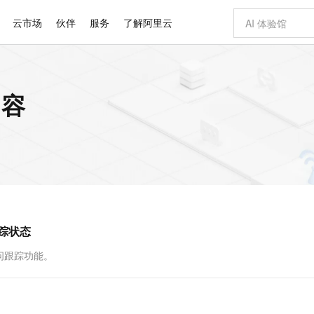
云市场
伙伴
服务
了解阿里云
AI 特惠
数据与 API
成为产品伙伴
企业增值服务
最佳实践
价格计算器
AI 场景体
基础软件
产品伙伴合
阿里云认证
市场活动
配置报价
大模型
内容
自助选配和估算价格
新方式
睿译宝，AI翻译排版一步到位
智启 AI 普惠权益
产品生态集成认证中心
企业支持计划
云上春晚
域名与网站
千问官方 MaaS 平台，为开发者和 Agent 而生，新用户赠送 1 亿 + tokens 额度
Qwen Aud
AI Coding
阿里云Maa
2026 阿里云
云服务器 E
为企业打
数据集
Windows
大模型认证
模型
NEW
NEW
交付可用成果
值低价云产品抢先购
上传文档即自动完成翻译和格式还原
至高享 1亿+免费 tokens，加速 Al 应用落地
提供智能易用的域名与建站服务
智能编程，一键
安全可靠、
产品生态伙伴
专家技术服务
云上奥运之旅
弹性计算合作
阿里云中企出
手机三要素
宝塔 Linux
全部认证
价格优势
有专属领域专家
GLM-5.2：长任务时代开源旗舰模型
阿里云 OPC 创新助力计划
千问大模型
即刻拥有 DeepS
AI 电商营销
对象存储 O
大模型
产品生态伙伴工作台
企业增值服务台
云栖战略参考
云存储合作计
云栖大会
身份实名认证
CentOS
训练营
推动算力普惠，释放技术红利
最高返9万
多领域专家智能体,一键组建 AI 虚拟交付团队
快速构建应用程序和网站，即刻迈出上云第一步
至高百万元 Token 补贴，加速一人公司成长
多元化、高性能、安全可靠的大模型服务
真正可用的 1M 上下文,一次完成代码全链路开发
轻松解锁专属 Dee
从图文生成到
云上的中国
数据库合作计
活动全景
短信
Docker
图片和
站式影视创作平台
Hermes Agent，打造自进化智能体
Token Plan 模型订阅计划
数字证书管理服务（原SSL证书）
5 分钟轻松部署
AI 广告创作
无影云电脑
企业成长
NEW
信息公告
看见新力量
云网络合作计
OCR 文字识别
JAVA
证享300元代金券
可视化编排打通从文字构思到成片全链路闭环
全托管，含MySQL、PostgreSQL、SQL Server、MariaDB多引擎
自主进化，持久记忆，越用越聪明
Qwen3.8-Max 首发尝鲜，限时加量 10 倍，夜间低至2折
实现全站HTTPS，呈现可信的WEB访问
图文、视频一
随时随地安
Kimi-K3
HappyHors
NEW
魔搭 Mode
loud
服务实践
官网公告
跟踪状态
Kimi 最新旗舰模型，长程编程与推理利器
让文字生成流
金融模力时刻
Salesforce O
版
发票查验
全能环境
Claude Code + GStack 打造工程团队
千问办公，限时限量积分加倍
Qoder
低代码高效构
AI 建站
短信服务
型
NEW
作计划
计划
创新中心
魔搭 ModelSc
健康状态
理服务
让AI从“聊天伙伴”进化为能干活的“数字员工”
安装技能 GStack，拥有专属 AI 工程团队
你的AI工作搭子，覆盖日常办公高频场景
面向真实软件的智能体编程平台
0 代码专业建
访问跟踪功能。
客户案例
天气预报查询
操作系统
Deepseek-v4-pro
HappyHors
态合作计划
态智能体模型
旗舰 MoE 大模型，百万上下文与顶尖推理能力
图生视频，流
同享
万小智 AI 建站低至 15元/月
Qoder CN
AI 短剧/漫剧
云原生数据库 
快递物流查询
WordPress
成为服务伙
高校合作
点，立即开启云上创新
覆盖公网/内网、递归/权威、移动APP等全场景解析服务
送.CN域名，送备案服务码
基于千问大模型等，支持代码智能生成、研发智能问答
AI助力短剧
GLM-5.2
Wan2.7-T
Ubuntu