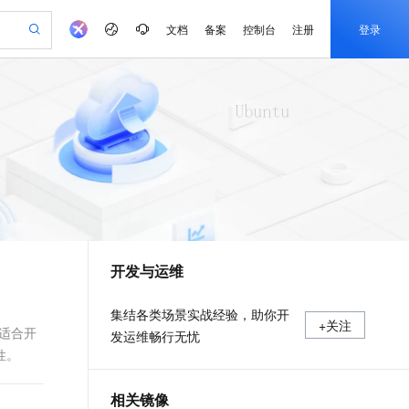
文档
备案
控制台
注册
登录
验
作计划
器
AI 活动
专业服务
服务伙伴合作计划
开发者社区
加入我们
产品动态
服务平台百炼
阿里云 OPC 创新助力计划
一站式生成采购清单，支持单品或批量购买
io：打造专属 AI 语音助手
S产品伙伴计划（繁花）
峰会
CS
造的大模型服务与应用开发平台
一句话生成原生可编辑精美 PPT 文稿
AI 生产力先锋
Al MaaS 服务伙伴赋能合作
域名
博文
Careers
至高可申请百万元
Qwen3.8-Max 模型上线
开启高性价比 AI 编程新体验
弹性可伸缩的云计算服务
Qwen-Audio-3.0-Realtime 端到端实时语音角色扮演
输入一句话想法, 轻松生成专业的 PPT
先锋实践拓展 AI 生产力的边界
Token 补贴，五大权
计划
海大会
伙伴信用分合作计划
商标
问答
社会招聘
益加速 OPC 成功
eek-V4-Pro
SS
一键部署幻兽帕鲁游戏服务器
飞天发布时刻
HOT
Open Search 向量检索版支
划
备案
电子书
校园招聘
pSeek-V4-Pro
视频创作，一键激活电商全链路生产力
稳定、安全、高性价比、高性能的云存储服务
一键购买专属联机服务器，轻松开启游戏
所见，即是所愿
持视频检索 Pipeline 功能
更多支持
划
公司注册
镜像站
视频生成
语音识别与合成
专属 QwenPaw
漫剧工坊：一站式动画创作平台
AI 实训营
HOT
应用身份服务 (IDaaS)
合作伙伴培训与认证
开发与运维
划
上云迁移
站生成，高效打造优质广告素材
全接入的云上超级电脑
从聊天伙伴进化为能主动干活的本地数字员工
快速生产连贯的高质量长漫剧
从基础到进阶，Agent 创客手把手教你
OpenClaw 管理能力上线
e-1.1-T2V
Qwen3-TTS-Flash
lScope
我要反馈
查询合作伙伴
畅细腻的高质量视频
离线语音合成大模型，多语言方言自适应，低延迟高稳定
n Alibaba Cloud ISV 合作
代维服务
建企业门户网站
10 分钟搭建微信、支付宝小程序
MaxCompute MaxFrame 提
集结各类场景实战经验，助你开
+关注
创新加速
ope
登录合作伙伴管理后台
我要建议
站，无忧落地极速上线
以可视化方式快速构建移动和 PC 门户网站
国内短信简单易用，安全可靠，秒级触达，全球覆盖200+国家和地区。
高效部署网站，快速应用到小程序
供自动弹性内存功能
，适合开
发运维畅行无忧
e-1.1-I2V
Cosyvoice-V3-Flash
性。
安全
畅自然，细节丰富
高表现力语音合成大模型，语音克隆听感自然
我要投诉
PolarDB
上云场景组合购
Milvus 弹性伸缩功能新增节
伴
漫剧创作，剧本、分镜、视频高效生成
100%兼容MySQL、PostgreSQL，兼容Oracle，支持集中和分布式
覆盖90%+业务场景，专享组合折扣价
点支持范围
2V
VPN
Fun-ASR
相关镜像