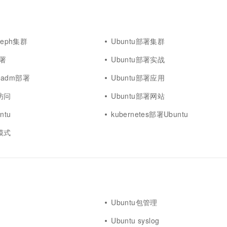
一个 AI 助手
超强辅助，Bol
即刻拥有 DeepSeek-R1 满血版
在企业官网、通讯软件中为客户提供 AI 客服
多种方案随心选，轻松解锁专属 DeepSeek
ceph集群
Ubuntu部署集群
部署
Ubuntu部署实战
beadm部署
Ubuntu部署应用
署访问
Ubuntu部署网站
ntu
kubernetes部署Ubuntu
署模式
Ubuntu包管理
Ubuntu syslog