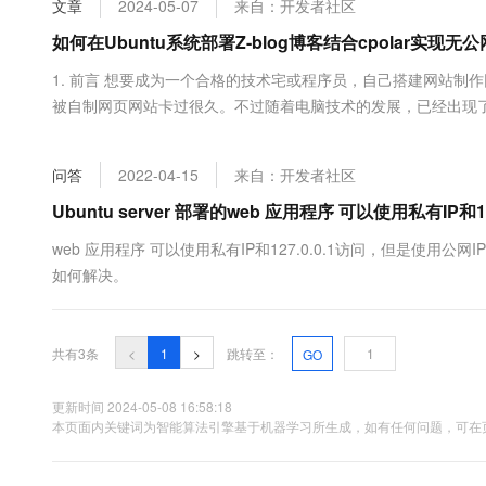
文章
2024-05-07
来自：开发者社区
大数据开发治理平台 Data
AI 产品 免费试用
网络
安全
云开发大赛
Tableau 订阅
如何在Ubuntu系统部署Z-blog博客结合cpolar实现无
1亿+ 大模型 tokens 和 
可观测
入门学习赛
中间件
AI空中课堂在线直播课
1. 前言 想要成为一个合格的技术宅或程序员，自己搭建网站制
云防火墙
140+云产品 免费试用
大模型服务
被自制网页网站卡过很久。不过随着电脑技术的发展，已经出现
上云与迁云
云原生的云上边界网络安全
产品新客免费试用，最长1
数据库
家展示，如何快速上手Z-blog，建立自己的个人博客网站，并通过
生态解决方案
千问AI平台-Token Plan
企业出海
大模型ACA认证体验
件发布到公互联网上。 2. Z-blog网站搭建 ...
大数据计算
问答
2022-04-15
来自：开发者社区
助力企业全员 AI 认知与能
行业生态解决方案
政企业务
媒体服务
千问AI平台-模型体验
Ubuntu server 部署的web 应用程序 可以使用私有I
开发者生态解决方案
在线体验全尺寸、多种模态
企业服务与云通信
web 应用程序 可以使用私有IP和127.0.0.1访问，但是使用
AI 开发和 AI 应用解决
如何解决。
Happy 系列大模型
域名与网站
终端用户计算
共有3条
<
1
>
跳转至：
GO
Serverless
大模型解决方案
更新时间 2024-05-08 16:58:18
开发工具
本页面内关键词为智能算法引擎基于机器学习所生成，如有任何问题，可在页
快速部署 Dify，高效搭建 
迁移与运维管理