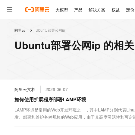
大模型
产品
解决方案
权益
定价
阿里云
Ubuntu部署公网ip
大模型
产品
解决方案
权益
定价
云市场
伙伴
服务
了解阿里云
精选产品
精选解决方案
普惠上云
产品定价
精选商城
成为销售伙伴
售前咨询
为什么选择阿里云
千问AI平台
Ubuntu部署公网ip 的相
了解云产品的定价详情
大模型服务平台百炼
千问办公，解锁你的工作
普惠上云 官方力荐
分销伙伴
在线服务
网站建设
什么是云计算
大
大模型服务与应用平台
企业级Agent产品，直接
云服务器38元/年起，超
咨询伙伴
多端小程序
技术领先
云上成本管理
售后服务
轻量应用服务器
Agency Agents：拥
官方推荐返现计划
大模型
精选产品
精选解决方案
Salesforce 国际版订阅
稳定可靠
管理和优化成本
推荐新用户得奖励，单订单
销售伙伴合作计划
自助服务
友盟天域
安全合规
人工智能与机器学习
AI
文本生成
云数据库 RDS
HappyHorse 打造一
云工开物
无影生态合作计划
在线服务
阿里云文档
2026-06-07
观测云
分析师报告
高校专属算力普惠，学生认
计算
互联网应用开发
Qwen3.8-Max
HOT
Salesforce On Alibaba C
工单服务
如何使用扩展程序部署LAMP环境
智能体时代全能旗舰模型
Tuya 物联网平台阿里云
研究报告与白皮书
人工智能平台 PAI
快速拥有专属 OpenClaw
大模
Consulting Partner 合
大数据
容器
免费试用
短信专区
一站式AI开发、训练和推
LAMP环境是常用的Web开发环境之一，其中LAMP分别代表Linu
蓝凌 OA
Qwen3.7-Plus
AI 大模型销售与服务生
现代化应用
发、部署和维护各种规模的Web应用，由于其高度灵活性和可
存储
天池大赛
能看、能想、能动手的多模
云解析DNS
解决方案免费试用 新老
电子合同
最高领取价值200元试用
安全
网络与CDN
AI 算法大赛
Qwen3-VL-Plus
畅捷通