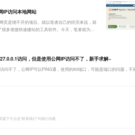
服务生态伙伴
视觉 Coding、空间感知、多模态思考等全面升级
1M上下文，专为长程任务能力而生
云工开物
企业应用
Works
Night Plan 支持 Qwen 3.8-Max
云原生大数据计算服务 MaxCompute
AI 办公
容器服务 Kub
NEW
Red Hat
公网IP访问本地网站
30+ 款产品免费体验
Data Agent 驱动的一站式 Data+AI 开发治理平台
夜间 5 折，Qwen/Meoo/TokenPlan 客户专享
面向分析的企业级SaaS模式云数据仓库
AI智能应用
提供一站式管
科研合作
ERP
堂（旗舰版）
SUSE
作网页是绕不开的项目。就以笔者自己的经历来说，就
智能客服
AI 应用构建
大模型原生
CRM
了很多便捷快速建站的工具软件。今天，笔者就为大
防护产品
2个月
自动承接线索
cpolar建立的内网穿透数据隧道，将这个个人博客软
建站小程序
Qoder
大模型服务平台百炼-应用模版
OA 办公系统
HOT
NEW
面向真实软件
个人版上线、团队版降价；千问3.8-Max首发发尝鲜
丰富多元化的应用模版和解决方案
力提升
财税管理
模板建站
万有无界
大模型服务平台百炼-智能体
P和127.0.0.1访问，但是使用公网IP访问不了，新手求解~
400电话
定制建站
的模型效果
灵活可视化地构建企业级 Agent
公网IP访问不了，公网IP可以PING通，使用的80端口，可能是端口的问题，
方案
广告营销
模板小程序
秒悟
人工智能平台 PAI
定制小程序
云端极速 AI 
新一代 AI 视频生成模型，深度适配广告营销等场景
AI Native 的算法工程平台，一站式完成建模、训练、推理服务部署
APP 开发
建站系统
面下方点击"联系我们"与我们沟通。
AI 应用
10分钟微调：让0.6B模型媲美235B模
多模态数据信
型
依托云原生高可用架构,实现Dify私有化部署
用1%尺寸在特定领域达到大模型90%以上效果