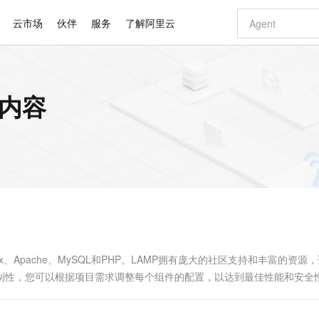
云市场
伙伴
服务
了解阿里云
AI 特惠
数据与 API
成为产品伙伴
企业增值服务
最佳实践
价格计算器
AI 场景体
基础软件
产品伙伴合
阿里云认证
市场活动
配置报价
大模型
关内容
自助选配和估算价格
新方式
睿译宝，AI翻译排版一步到位
智启 AI 普惠权益
产品生态集成认证中心
企业支持计划
云上春晚
域名与网站
千问官方 MaaS 平台，为开发者和 Agent 而生，新用户赠送 1 亿 + tokens 额度
Qwen Aud
AI Coding
阿里云Maa
2026 阿里云
云服务器 E
为企业打
数据集
Windows
大模型认证
模型
NEW
NEW
交付可用成果
值低价云产品抢先购
上传文档即自动完成翻译和格式还原
至高享 1亿+免费 tokens，加速 Al 应用落地
提供智能易用的域名与建站服务
智能编程，一键
安全可靠、
产品生态伙伴
专家技术服务
云上奥运之旅
弹性计算合作
阿里云中企出
手机三要素
宝塔 Linux
全部认证
价格优势
有专属领域专家
GLM-5.2：长任务时代开源旗舰模型
阿里云 OPC 创新助力计划
千问大模型
即刻拥有 DeepS
AI 电商营销
对象存储 O
大模型
产品生态伙伴工作台
企业增值服务台
云栖战略参考
云存储合作计
云栖大会
身份实名认证
CentOS
训练营
推动算力普惠，释放技术红利
最高返9万
多领域专家智能体,一键组建 AI 虚拟交付团队
快速构建应用程序和网站，即刻迈出上云第一步
至高百万元 Token 补贴，加速一人公司成长
多元化、高性能、安全可靠的大模型服务
真正可用的 1M 上下文,一次完成代码全链路开发
轻松解锁专属 Dee
从图文生成到
云上的中国
数据库合作计
活动全景
短信
Docker
图片和
站式影视创作平台
Hermes Agent，打造自进化智能体
Token Plan 模型订阅计划
数字证书管理服务（原SSL证书）
5 分钟轻松部署
AI 广告创作
无影云电脑
企业成长
NEW
信息公告
看见新力量
云网络合作计
OCR 文字识别
JAVA
证享300元代金券
可视化编排打通从文字构思到成片全链路闭环
全托管，含MySQL、PostgreSQL、SQL Server、MariaDB多引擎
自主进化，持久记忆，越用越聪明
Qwen3.8-Max 首发尝鲜，限时加量 10 倍，夜间低至2折
实现全站HTTPS，呈现可信的WEB访问
图文、视频一
随时随地安
Kimi-K3
HappyHors
NEW
魔搭 Mode
loud
服务实践
官网公告
Kimi 最新旗舰模型，长程编程与推理利器
让文字生成流
金融模力时刻
Salesforce O
版
发票查验
全能环境
Claude Code + GStack 打造工程团队
千问办公，限时限量积分加倍
Qoder
低代码高效构
AI 建站
短信服务
型
NEW
作计划
计划
创新中心
魔搭 ModelSc
健康状态
理服务
让AI从“聊天伙伴”进化为能干活的“数字员工”
安装技能 GStack，拥有专属 AI 工程团队
你的AI工作搭子，覆盖日常办公高频场景
面向真实软件的智能体编程平台
0 代码专业建
x、Apache、MySQL和PHP。LAMP拥有庞大的社区支持和丰富的资源
客户案例
天气预报查询
操作系统
Deepseek-v4-pro
HappyHors
态合作计划
定制性，您可以根据项目需求调整每个组件的配置，以达到最佳性能和安全
态智能体模型
旗舰 MoE 大模型，百万上下文与顶尖推理能力
图生视频，流
同享
万小智 AI 建站低至 15元/月
Qoder CN
AI 短剧/漫剧
云原生数据库 
快递物流查询
WordPress
成为服务伙
高校合作
点，立即开启云上创新
覆盖公网/内网、递归/权威、移动APP等全场景解析服务
送.CN域名，送备案服务码
基于千问大模型等，支持代码智能生成、研发智能问答
AI助力短剧
GLM-5.2
Wan2.7-T
Ubuntu