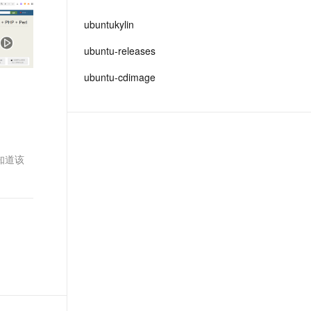
文戏情感细腻自然，动作戏激烈拳拳到肉，实现更强表演能力
支持中英文自由切换，具备更强的噪声鲁棒性
ernetes 版 ACK
云聚AI 严选权益
AI 原生数据库服务发布
SSL 证书
ubuntukylin
，一键激活高效办公新体验
理容器应用的 K8s 服务
精选AI产品，从模型到应用全链提效
Agent 数据网关
堡垒机
ubuntu-releases
AI 用量加速计划
云原生数据库 PolarDB
应用
防火墙
、识别商机，让客服更高效、服务更出色。
新老同享，达量后返
Agentic Database 发布
ubuntu-cdimage
千问办公
主机安全
NEW
的智能体编程平台
一站式AI生产力平台
AI 应用及服务市场
伶鹊
企业级人与Agent协作平台，接入和调度多个数字员工
智能客服平台，对话机器人、对话分析、智能外呼
不知道该
AI 应用
大模型服务平台百炼 - 全妙
大模型
应用创作平台
多模态内容创作工具，已接入 DeepSeek
自然语言处理
数据标注
机器学习
息提取
与 AI 智能体进行实时音视频通话
从文本、图片、视频中提取结构化的属性信息
构建支持视频理解的 AI 音视频实时通话应用