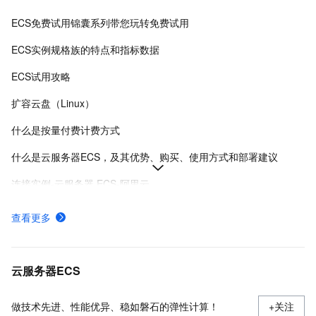
ECS免费试用锦囊系列带您玩转免费试用
ECS实例规格族的特点和指标数据
ECS试用攻略
扩容云盘（Linux）
什么是按量付费计费方式
什么是云服务器ECS，及其优势、购买、使用方式和部署建议
连接实例-云服务器 ECS-阿里云
在Linux上安装Docker和Docker Compose
查看更多
实例登录名、密码、密钥对管理
使用安全组
云服务器ECS
做技术先进、性能优异、稳如磐石的弹性计算！
+关注