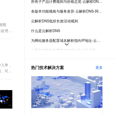
所有子产品计费规则与价格总览-云解析DNS-阿里云
t.diy 一步搞定创意建站
构建大模型应用的安全防护体系
通过自然语言交互简化开发流程,全栈开发支持
通过阿里云安全产品对 AI 应用进行安全防护
各版本功能规格与服务差异-云解析DNS-阿里云
云解析DNS低价长效活动规则
能瓶
A在处理大
什么是云解析DNS
为网站服务器配置域名解析指向IP地址-云解析DNS-阿里云
公网权威解析免费版2026年6月24日起新增日解析量限额
域名解析服务无中断迁移流程-云解析DNS-阿里云
户入单，
热门技术解决方案
更多
地域线路-境外_公网权威解析
局，可选
公网权威域名解析管理-公网权威解析-云解析DNS-阿里云