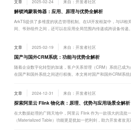
文章
2025-02-24
来自：开发者社区
大数据开发治理平台 Data
AI 产品 免费试用
网络
安全
云开发大赛
Tableau 订阅
解锁鸿蒙装饰器：应用、原理与优势全解析
1亿+ 大模型 tokens 和 
可观测
入门学习赛
中间件
AI空中课堂在线直播课
ArkTS提供了多维度的状态管理机制。在UI开发框架中，与U
云防火墙
140+云产品 免费试用
大模型服务
间、爷孙组件之间，还可以在应用全局范围内传递或跨设备传递
上云与迁云
云原生的云上边界网络安全
产品新客免费试用，最长1
数据库
开发者可以灵活地利用这些能力来实现数据和UI的联动。...
生态解决方案
千问AI平台-Token Plan
企业出海
大模型ACA认证体验
大数据计算
文章
2025-02-19
来自：开发者社区
助力企业全员 AI 认知与能
行业生态解决方案
政企业务
媒体服务
千问AI平台-模型体验
国产与国外CRM系统：功能与优势全解析
开发者生态解决方案
在线体验全尺寸、多种模态
企业服务与云通信
随着企业数字化转型的加速，客户关系管理（CRM）系统已成为
AI 开发和 AI 应用解决
在国产和国外系统之间进行权衡。本文将对国产和国外CRM系统的
Happy 系列大模型
域名与网站
通常价格相对较低，但功能却非常强大...
终端用户计算
文章
2024-12-31
来自：开发者社区
Serverless
探索阿里云 Flink 物化表：原理、优势与应用场景全解析
大模型解决方案
在大数据处理的广阔天地中，阿里云 Flink 作为一款强大的
开发工具
快速部署 Dify，高效搭建 
（Materialized Table）功能更是犹如一把利剑，助力开发
迁移与运维管理
秘。 一、什么是阿里云 Flink 物化表 简单来说，物化表是 Flink