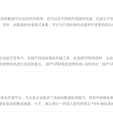
服务生态伙伴
视觉 Coding、空间感知、多模态思考等全面升级
1M上下文，专为长程任务能力而生
云工开物
企业应用
Works
Night Plan 支持 Qwen 3.8-Max
云原生大数据计算服务 MaxCompute
AI 办公
容器服务 Kub
NEW
Red Hat
30+ 款产品免费体验
Data Agent 驱动的一站式 Data+AI 开发治理平台
夜间 5 折，Qwen/Meoo/TokenPlan 客户专享
面向分析的企业级SaaS模式云数据仓库
AI智能应用
提供一站式管
科研合作
ERP
堂（旗舰版）
SUSE
I相关联的数据可以在组件内使用，也可以在不同组件层级间传递，比如父子
智能客服
AI 应用构建
大模型原生
CRM
。 另外，从数据的传递形式来看，可分为只读的单向传递和可变更的双向
防护产品
2个月
自动承接线索
建站小程序
Qoder
大模型服务平台百炼-应用模版
OA 办公系统
HOT
NEW
面向真实软件
个人版上线、团队版降价；千问3.8-Max首发发尝鲜
丰富多元化的应用模版和解决方案
力提升
财税管理
模板建站
万有无界
大模型服务平台百炼-智能体
400电话
定制建站
的模型效果
灵活可视化地构建企业级 Agent
企业提升竞争力、实现可持续发展的关键工具。在选择CRM系统时，企
方案
广告营销
模板小程序
优势特色进行总结和盘点。 国产CRM系统优势特色• 高性价比：国产C
秒悟
人工智能平台 PAI
定制小程序
云端极速 AI 
新一代 AI 视频生成模型，深度适配广告营销等场景
AI Native 的算法工程平台，一站式完成建模、训练、推理服务部署
APP 开发
建站系统
流批一体化开源平台，为众多企业提供了高效的数据处理能力。而其中的物化
AI 应用
10分钟微调：让0.6B模型媲美235B模
多模态数据信
者攻克诸多复杂的数据难题。今天，就让我们一同深入探究阿里云 Flink 物化表
型
依托云原生高可用架构,实现Dify私有化部署
 中一种特殊的数据存储结构...
用1%尺寸在特定领域达到大模型90%以上效果