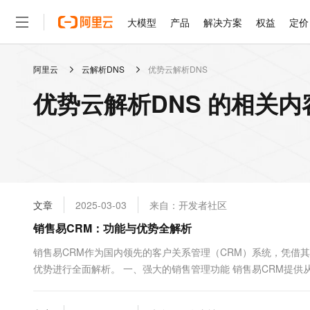
大模型
产品
解决方案
权益
定价
阿里云
云解析DNS
优势云解析DNS
大模型
产品
解决方案
权益
定价
云市场
伙伴
服务
了解阿里云
精选产品
精选解决方案
普惠上云
产品定价
精选商城
成为销售伙伴
售前咨询
为什么选择阿里云
千问AI平台
优势云解析DNS 的相关内
了解云产品的定价详情
大模型服务平台百炼
千问办公，解锁你的工作
普惠上云 官方力荐
分销伙伴
在线服务
网站建设
什么是云计算
大
大模型服务与应用平台
企业级Agent产品，直接
云服务器38元/年起，超
咨询伙伴
多端小程序
技术领先
云上成本管理
售后服务
轻量应用服务器
Agency Agents：拥
官方推荐返现计划
大模型
精选产品
精选解决方案
Salesforce 国际版订阅
稳定可靠
管理和优化成本
推荐新用户得奖励，单订单
销售伙伴合作计划
自助服务
友盟天域
安全合规
人工智能与机器学习
AI
文本生成
云数据库 RDS
HappyHorse 打造一
云工开物
无影生态合作计划
在线服务
文章
2025-03-03
来自：开发者社区
观测云
分析师报告
高校专属算力普惠，学生认
计算
互联网应用开发
Qwen3.8-Max
HOT
Salesforce On Alibaba C
工单服务
销售易CRM：功能与优势全解析
智能体时代全能旗舰模型
Tuya 物联网平台阿里云
研究报告与白皮书
人工智能平台 PAI
快速拥有专属 OpenClaw
大模
Consulting Partner 合
大数据
容器
免费试用
短信专区
一站式AI开发、训练和推
销售易CRM作为国内领先的客户关系管理（CRM）系统，凭借
蓝凌 OA
Qwen3.7-Plus
AI 大模型销售与服务生
现代化应用
优势进行全面解析。 一、强大的销售管理功能 销售易CRM提
存储
天池大赛
能看、能想、能动手的多模
云解析DNS
解决方案免费试用 新老
电子合同
理。其销售管理功能包括： • 线索管理&#x...
最高领取价值200元试用
安全
网络与CDN
AI 算法大赛
Qwen3-VL-Plus
畅捷通