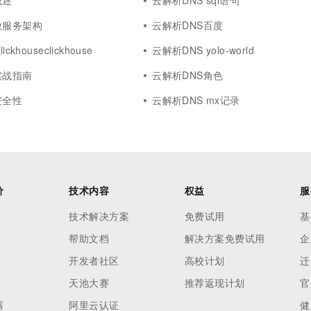
概述
云解析DNS sql语句
微服务架构
云解析DNS百度
ckhouseclickhouse
云解析DNS yolo-world
实战指南
云解析DNS角色
安全性
云解析DNS mx记录
价
技术内容
权益
服
技术解决方案
免费试用
基
帮助文档
解决方案免费试用
企
开发者社区
高校计划
迁
天池大赛
推荐返现计划
官
器
阿里云认证
健