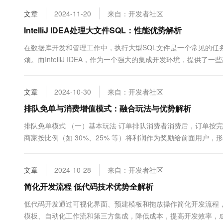
10 分钟在聊天系统中增加
专有云
文章
2024-11-20
来自：开发者社区
IntelliJ IDEA处理大文件SQL：性能优势解析
在数据库开发和管理工作中，执行大型SQL文件是一个常见的任务。
颈。而IntelliJ IDEA，作为一个强大的集成开发环境，提供了一
文件SQL时的性能优势，并与Na...
文章
2024-10-30
来自：开发者社区
排队免单与消费增值模式：融合玩法与优势解析
排队免单模式 （一）基本玩法 订单排队消费者消费后，订单按
商家按比例（如 30%、25% 等）将利润作为奖励给前面用户
择复...
文章
2024-10-28
来自：开发者社区
简化开发流程 低代码技术优势全解析
低代码开发通过可视化界面、预建模板和拖放操作简化开发流程，加速
模板、自动化工作流和第三方集成，降低成本，提高开发效率，成