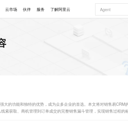
云市场
伙伴
服务
了解阿里云
AI 特惠
数据与 API
成为产品伙伴
企业增值服务
最佳实践
价格计算器
AI 场景体
基础软件
产品伙伴合
阿里云认证
市场活动
配置报价
大模型
容
自助选配和估算价格
新方式
睿译宝，AI翻译排版一步到位
智启 AI 普惠权益
产品生态集成认证中心
企业支持计划
云上春晚
域名与网站
千问官方 MaaS 平台，为开发者和 Agent 而生，新用户赠送 1 亿 + tokens 额度
Qwen Aud
AI Coding
阿里云Maa
2026 阿里云
云服务器 E
为企业打
数据集
Windows
大模型认证
模型
NEW
NEW
交付可用成果
值低价云产品抢先购
上传文档即自动完成翻译和格式还原
至高享 1亿+免费 tokens，加速 Al 应用落地
提供智能易用的域名与建站服务
智能编程，一键
安全可靠、
产品生态伙伴
专家技术服务
云上奥运之旅
弹性计算合作
阿里云中企出
手机三要素
宝塔 Linux
全部认证
价格优势
有专属领域专家
GLM-5.2：长任务时代开源旗舰模型
阿里云 OPC 创新助力计划
千问大模型
即刻拥有 DeepS
AI 电商营销
对象存储 O
大模型
产品生态伙伴工作台
企业增值服务台
云栖战略参考
云存储合作计
云栖大会
身份实名认证
CentOS
训练营
推动算力普惠，释放技术红利
最高返9万
多领域专家智能体,一键组建 AI 虚拟交付团队
快速构建应用程序和网站，即刻迈出上云第一步
至高百万元 Token 补贴，加速一人公司成长
多元化、高性能、安全可靠的大模型服务
真正可用的 1M 上下文,一次完成代码全链路开发
轻松解锁专属 Dee
从图文生成到
云上的中国
数据库合作计
活动全景
短信
Docker
图片和
站式影视创作平台
Hermes Agent，打造自进化智能体
Token Plan 模型订阅计划
数字证书管理服务（原SSL证书）
5 分钟轻松部署
AI 广告创作
无影云电脑
企业成长
NEW
信息公告
看见新力量
云网络合作计
OCR 文字识别
JAVA
证享300元代金券
可视化编排打通从文字构思到成片全链路闭环
全托管，含MySQL、PostgreSQL、SQL Server、MariaDB多引擎
自主进化，持久记忆，越用越聪明
Qwen3.8-Max 首发尝鲜，限时加量 10 倍，夜间低至2折
实现全站HTTPS，呈现可信的WEB访问
图文、视频一
随时随地安
Kimi-K3
HappyHors
NEW
魔搭 Mode
loud
服务实践
官网公告
Kimi 最新旗舰模型，长程编程与推理利器
让文字生成流
金融模力时刻
Salesforce O
版
发票查验
全能环境
Claude Code + GStack 打造工程团队
千问办公，限时限量积分加倍
Qoder
低代码高效构
AI 建站
短信服务
型
NEW
作计划
计划
创新中心
魔搭 ModelSc
健康状态
理服务
让AI从“聊天伙伴”进化为能干活的“数字员工”
安装技能 GStack，拥有专属 AI 工程团队
你的AI工作搭子，覆盖日常办公高频场景
面向真实软件的智能体编程平台
0 代码专业建
其强大的功能和独特的优势，成为众多企业的首选。本文将对销售易CRM
客户案例
天气预报查询
操作系统
Deepseek-v4-pro
HappyHors
态合作计划
供从线索获取、商机管理到订单成交的完整销售漏斗管理，实现销售过程的
态智能体模型
旗舰 MoE 大模型，百万上下文与顶尖推理能力
图生视频，流
同享
万小智 AI 建站低至 15元/月
Qoder CN
AI 短剧/漫剧
云原生数据库 
快递物流查询
WordPress
成为服务伙
高校合作
点，立即开启云上创新
覆盖公网/内网、递归/权威、移动APP等全场景解析服务
送.CN域名，送备案服务码
基于千问大模型等，支持代码智能生成、研发智能问答
AI助力短剧
GLM-5.2
Wan2.7-T
Ubuntu