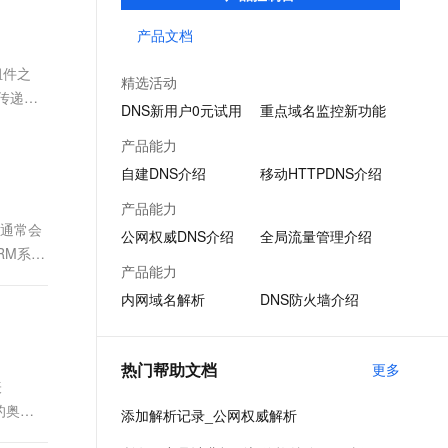
提供高效稳定的域名解析服务；端侧DNS则
文戏情感细腻自然，动作戏激烈拳拳到肉，实现更强表演能力
支持中英文自由切换，具备更强的噪声鲁棒性
ernetes 版 ACK
云聚AI 严选权益
AI 原生数据库服务发布
SSL 证书
通过自建DNS软件及移动端SDK，满足企业
产品文档
，一键激活高效办公新体验
理容器应用的 K8s 服务
精选AI产品，从模型到应用全链提效
Agent 数据网关
多种场景下的解析需求。
堡垒机
组件之
AI 用量加速计划
云原生数据库 PolarDB
精选活动
应用
防火墙
传递。
、识别商机，让客服更高效、服务更出色。
新老同享，达量后返
Agentic Database 发布
DNS新用户0元试用
重点域名监控新功能
千问办公
主机安全
NEW
产品能力
的智能体编程平台
一站式AI生产力平台
自建DNS介绍
移动HTTPDNS介绍
AI 应用及服务市场
伶鹊
产品能力
企业级人与Agent协作平台，接入和调度多个数字员工
智能客服平台，对话机器人、对话分析、智能外呼
业通常会
AI 应用
公网权威DNS介绍
全局流量管理介绍
RM系统
大模型服务平台百炼 - 全妙
大模型
产品能力
应用创作平台
多模态内容创作工具，已接入 DeepSeek
内网域名解析
DNS防火墙介绍
自然语言处理
数据标注
热门帮助文档
更多
机器学习
表
息提取
与 AI 智能体进行实时音视频通话
的奥
添加解析记录_公网权威解析
从文本、图片、视频中提取结构化的属性信息
构建支持视频理解的 AI 音视频实时通话应用