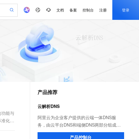
文档
备案
控制台
注册
登录
验
作计划
器
AI 活动
专业服务
服务伙伴合作计划
开发者社区
加入我们
产品动态
服务平台百炼
阿里云 OPC 创新助力计划
一站式生成采购清单，支持单品或批量购买
io：打造专属 AI 语音助手
S产品伙伴计划（繁花）
峰会
CS
造的大模型服务与应用开发平台
一句话生成原生可编辑精美 PPT 文稿
AI 生产力先锋
Al MaaS 服务伙伴赋能合作
域名
博文
Careers
至高可申请百万元
Qwen3.8-Max 模型上线
开启高性价比 AI 编程新体验
弹性可伸缩的云计算服务
Qwen-Audio-3.0-Realtime 端到端实时语音角色扮演
输入一句话想法, 轻松生成专业的 PPT
先锋实践拓展 AI 生产力的边界
Token 补贴，五大权
计划
海大会
伙伴信用分合作计划
商标
问答
社会招聘
益加速 OPC 成功
eek-V4-Pro
SS
一键部署幻兽帕鲁游戏服务器
飞天发布时刻
HOT
Open Search 向量检索版支
划
备案
电子书
校园招聘
pSeek-V4-Pro
视频创作，一键激活电商全链路生产力
稳定、安全、高性价比、高性能的云存储服务
一键购买专属联机服务器，轻松开启游戏
所见，即是所愿
持视频检索 Pipeline 功能
更多支持
划
公司注册
镜像站
视频生成
语音识别与合成
专属 QwenPaw
漫剧工坊：一站式动画创作平台
AI 实训营
HOT
应用身份服务 (IDaaS)
合作伙伴培训与认证
产品推荐
划
上云迁移
站生成，高效打造优质广告素材
全接入的云上超级电脑
从聊天伙伴进化为能主动干活的本地数字员工
快速生产连贯的高质量长漫剧
从基础到进阶，Agent 创客手把手教你
OpenClaw 管理能力上线
e-1.1-T2V
Qwen3-TTS-Flash
lScope
我要反馈
查询合作伙伴
畅细腻的高质量视频
离线语音合成大模型，多语言方言自适应，低延迟高稳定
n Alibaba Cloud ISV 合作
代维服务
建企业门户网站
10 分钟搭建微信、支付宝小程序
云解析DNS
MaxCompute MaxFrame 提
创新加速
ope
登录合作伙伴管理后台
我要建议
站，无忧落地极速上线
以可视化方式快速构建移动和 PC 门户网站
国内短信简单易用，安全可靠，秒级触达，全球覆盖200+国家和地区。
高效部署网站，快速应用到小程序
供自动弹性内存功能
的功能与
e-1.1-I2V
Cosyvoice-V3-Flash
阿里云为企业客户提供的云端一体DNS服
标准化管
安全
畅自然，细节丰富
高表现力语音合成大模型，语音克隆听感自然
我要投诉
PolarDB
务，由云平台DNS和端侧DNS两部分组成。
上云场景组合购
Milvus 弹性伸缩功能新增节
伴
漫剧创作，剧本、分镜、视频高效生成
100%兼容MySQL、PostgreSQL，兼容Oracle，支持集中和分布式
覆盖90%+业务场景，专享组合折扣价
点支持范围
平台DNS以SaaS形式为公网用户和上云企业
2V
VPN
Fun-ASR
产品控制台