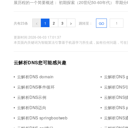
展历程的一个简要概述： 初期探索（20世纪50-60年代） 早期分时
共有23条
<
1
2
3
>
跳转至：
GO
更新时间 2026-06-03 17:01:37
本页面内关键词为智能算法引擎基于机器学习所生成，如有任何问题，可在页
云解析DNS您可能感兴趣
云解析DNS domain
云解析DNS 
云解析DNS事件循环
云解析DNS
云解析DNS示例
云解析DNS
云解析DNS迈向
云解析DNS pa
云解析DNS springbootweb
云解析DNS