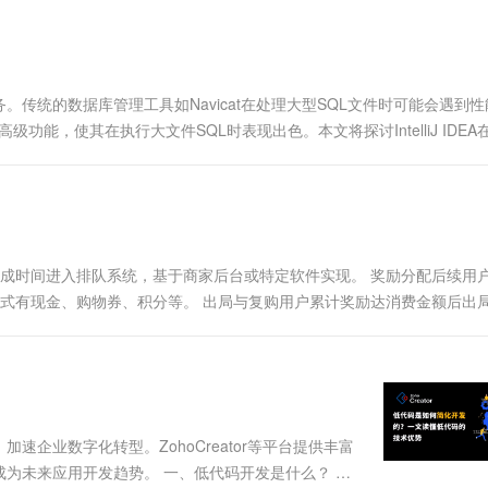
一个 AI 助手
超强辅助，Bol
即刻拥有 DeepSeek-R1 满血版
在企业官网、通讯软件中为客户提供 AI 客服
多种方案随心选，轻松解锁专属 DeepSeek
传统的数据库管理工具如Navicat在处理大型SQL文件时可能会遇到性
些高级功能，使其在执行大文件SQL时表现出色。本文将探讨IntelliJ IDE
完成时间进入排队系统，基于商家后台或特定软件实现。 奖励分配后续用
，形式有现金、购物券、积分等。 出局与复购用户累计奖励达消费金额后出
企业数字化转型。ZohoCreator等平台提供丰富
为未来应用开发趋势。 一、低代码开发是什么？ 低