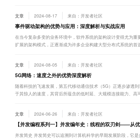
代码是一种将复杂代码转化为可视化的应用程序开发方法，低代码开
文章
2024-08-17
来自：开发者社区
事件驱动架构的优势与应用：深度解析与实战应用
在当今复杂多变的业务环境中，软件系统的架构设计变得尤为重要。事件驱动架
扩展的架构模式，正逐渐成为许多企业构建大型分布式系统的首
者提供有价值的参考和启示。 一、事件驱动架构...
文章
2024-08-05
来自：开发者社区
5G网络：速度之外的优势深度解析
随着科技的飞速发展，第五代移动通信技术（5G）正逐步渗透到
于其惊人的速度，其背后所蕴含的低时延、大规模连接能力、高
物感知、万物互联、万物智联的智能世界。本文将...
文章
2024-06-26
来自：开发者社区
【并发编程系列一】并发编年史：线程的双刃剑——从优
并发简史️ 并发简史可以追溯到计算机科学的早期发展阶段，它