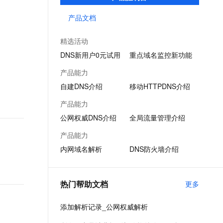
提供高效稳定的域名解析服务；端侧DNS则
文戏情感细腻自然，动作戏激烈拳拳到肉，实现更强表演能力
支持中英文自由切换，具备更强的噪声鲁棒性
ernetes 版 ACK
云聚AI 严选权益
AI 原生数据库服务发布
SSL 证书
通过自建DNS软件及移动端SDK，满足企业
产品文档
，一键激活高效办公新体验
理容器应用的 K8s 服务
精选AI产品，从模型到应用全链提效
Agent 数据网关
多种场景下的解析需求。
堡垒机
AI 用量加速计划
云原生数据库 PolarDB
精选活动
应用
防火墙
、识别商机，让客服更高效、服务更出色。
新老同享，达量后返
Agentic Database 发布
DNS新用户0元试用
重点域名监控新功能
千问办公
主机安全
NEW
产品能力
的智能体编程平台
一站式AI生产力平台
自建DNS介绍
移动HTTPDNS介绍
AI 应用及服务市场
伶鹊
产品能力
企业级人与Agent协作平台，接入和调度多个数字员工
智能客服平台，对话机器人、对话分析、智能外呼
AI 应用
公网权威DNS介绍
全局流量管理介绍
大模型服务平台百炼 - 全妙
大模型
产品能力
应用创作平台
多模态内容创作工具，已接入 DeepSeek
内网域名解析
DNS防火墙介绍
自然语言处理
数据标注
热门帮助文档
更多
机器学习
息提取
与 AI 智能体进行实时音视频通话
添加解析记录_公网权威解析
从文本、图片、视频中提取结构化的属性信息
构建支持视频理解的 AI 音视频实时通话应用