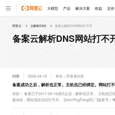
大模型
产品
解决方案
权益
定价
阿里云
云解析DNS
备案云解析DNS网站打不开
大模型
产品
解决方案
权益
定价
云市场
伙伴
服务
了解阿里云
精选产品
精选解决方案
普惠上云
产品定价
精选商城
成为销售伙伴
售前咨询
为什么选择阿里云
千问AI平台
备案云解析DNS网站打不
了解云产品的定价详情
大模型服务平台百炼
千问办公，解锁你的工作
普惠上云 官方力荐
分销伙伴
在线服务
网站建设
什么是云计算
大
大模型服务与应用平台
企业级Agent产品，直接
云服务器38元/年起，超
咨询伙伴
多端小程序
技术领先
云上成本管理
售后服务
轻量应用服务器
Agency Agents：拥
官方推荐返现计划
大模型
精选产品
精选解决方案
Salesforce 国际版订阅
稳定可靠
管理和优化成本
推荐新用户得奖励，单订单
销售伙伴合作计划
自助服务
友盟天域
安全合规
人工智能与机器学习
AI
文本生成
云数据库 RDS
HappyHorse 打造一
云工开物
无影生态合作计划
在线服务
问答
2022-04-15
来自：开发者社区
观测云
分析师报告
高校专属算力普惠，学生认
计算
互联网应用开发
Qwen3.8-Max
HOT
Salesforce On Alibaba C
工单服务
备案成功之后，解析也正常。主机也已经绑定。网站打不
智能体时代全能旗舰模型
Tuya 物联网平台阿里云
研究报告与白皮书
人工智能平台 PAI
快速拥有专属 OpenClaw
大模
Consulting Partner 合
大数据
容器
免费试用
短信专区
一站式AI开发、训练和推
你好： 备案已于2017-05-16成功之后，解析也正常。 主机
蓝凌 OA
Qwen3.7-Plus
AI 大模型销售与服务生
现代化应用
案域名，网站现在仍旧打不开。 [font=PingFangSC, "]备案号：粤
存储
天池大赛
能看、能想、能动手的多模
云解析DNS
解决方案免费试用 新老
电子合同
最高领取价值200元试用
安全
网络与CDN
AI 算法大赛
Qwen3-VL-Plus
畅捷通