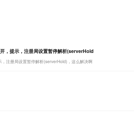
服务生态伙伴
视觉 Coding、空间感知、多模态思考等全面升级
1M上下文，专为长程任务能力而生
云工开物
企业应用
Works
Night Plan 支持 Qwen 3.8-Max
云原生大数据计算服务 MaxCompute
AI 办公
容器服务 Kub
NEW
Red Hat
30+ 款产品免费体验
Data Agent 驱动的一站式 Data+AI 开发治理平台
夜间 5 折，Qwen/Meoo/TokenPlan 客户专享
面向分析的企业级SaaS模式云数据仓库
AI智能应用
提供一站式管
科研合作
ERP
堂（旗舰版）
SUSE
智能客服
AI 应用构建
大模型原生
CRM
防护产品
2个月
自动承接线索
建站小程序
Qoder
大模型服务平台百炼-应用模版
OA 办公系统
HOT
NEW
面向真实软件
个人版上线、团队版降价；千问3.8-Max首发发尝鲜
丰富多元化的应用模版和解决方案
力提升
财税管理
模板建站
示，注册局设置暂停解析(serverHold
万有无界
大模型服务平台百炼-智能体
400电话
定制建站
局设置暂停解析(serverHold)，这么解决啊
的模型效果
灵活可视化地构建企业级 Agent
方案
广告营销
模板小程序
秒悟
人工智能平台 PAI
定制小程序
云端极速 AI 
新一代 AI 视频生成模型，深度适配广告营销等场景
AI Native 的算法工程平台，一站式完成建模、训练、推理服务部署
APP 开发
建站系统
AI 应用
10分钟微调：让0.6B模型媲美235B模
多模态数据信
型
依托云原生高可用架构,实现Dify私有化部署
用1%尺寸在特定领域达到大模型90%以上效果