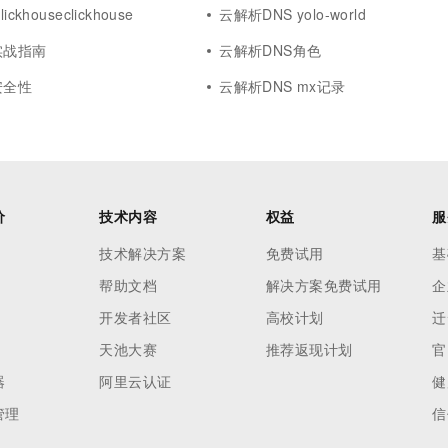
ckhouseclickhouse
云解析DNS yolo-world
实战指南
云解析DNS角色
安全性
云解析DNS mx记录
价
技术内容
权益
服
技术解决方案
免费试用
基
帮助文档
解决方案免费试用
企
开发者社区
高校计划
迁
天池大赛
推荐返现计划
官
器
阿里云认证
健
管理
信