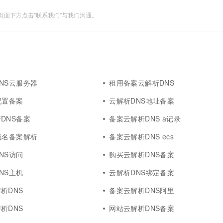
一个 AI 助手
超强辅助，Bol
面下方点击"联系我们"与我们沟通。
即刻拥有 DeepSeek-R1 满血版
在企业官网、通讯软件中为客户提供 AI 客服
多种方案随心选，轻松解锁专属 DeepSeek
NS云服务器
租用备案云解析DNS
配置备案
云解析DNS地址备案
DNS备案
备案云解析DNS a记录
域名备案解析
备案云解析DNS ecs
NS访问
购买云解析DNS备案
NS主机
云解析DNS绑定备案
析DNS
备案云解析DNS阿里
析DNS
网站云解析DNS备案