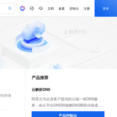
文档
备案
控制台
注册
登录
验
作计划
器
AI 活动
专业服务
服务伙伴合作计划
开发者社区
加入我们
产品动态
服务平台百炼
阿里云 OPC 创新助力计划
一站式生成采购清单，支持单品或批量购买
io：打造专属 AI 语音助手
S产品伙伴计划（繁花）
峰会
CS
造的大模型服务与应用开发平台
一句话生成原生可编辑精美 PPT 文稿
AI 生产力先锋
Al MaaS 服务伙伴赋能合作
域名
博文
Careers
至高可申请百万元
Qwen3.8-Max 模型上线
开启高性价比 AI 编程新体验
弹性可伸缩的云计算服务
Qwen-Audio-3.0-Realtime 端到端实时语音角色扮演
输入一句话想法, 轻松生成专业的 PPT
先锋实践拓展 AI 生产力的边界
Token 补贴，五大权
计划
海大会
伙伴信用分合作计划
商标
问答
社会招聘
益加速 OPC 成功
eek-V4-Pro
SS
一键部署幻兽帕鲁游戏服务器
飞天发布时刻
HOT
Open Search 向量检索版支
划
备案
电子书
校园招聘
pSeek-V4-Pro
视频创作，一键激活电商全链路生产力
稳定、安全、高性价比、高性能的云存储服务
一键购买专属联机服务器，轻松开启游戏
所见，即是所愿
持视频检索 Pipeline 功能
更多支持
划
公司注册
镜像站
视频生成
语音识别与合成
专属 QwenPaw
漫剧工坊：一站式动画创作平台
AI 实训营
HOT
应用身份服务 (IDaaS)
合作伙伴培训与认证
产品推荐
划
上云迁移
站生成，高效打造优质广告素材
全接入的云上超级电脑
从聊天伙伴进化为能主动干活的本地数字员工
快速生产连贯的高质量长漫剧
从基础到进阶，Agent 创客手把手教你
OpenClaw 管理能力上线
e-1.1-T2V
Qwen3-TTS-Flash
lScope
我要反馈
查询合作伙伴
畅细腻的高质量视频
离线语音合成大模型，多语言方言自适应，低延迟高稳定
n Alibaba Cloud ISV 合作
代维服务
建企业门户网站
10 分钟搭建微信、支付宝小程序
云解析DNS
MaxCompute MaxFrame 提
创新加速
ope
登录合作伙伴管理后台
我要建议
站，无忧落地极速上线
以可视化方式快速构建移动和 PC 门户网站
国内短信简单易用，安全可靠，秒级触达，全球覆盖200+国家和地区。
高效部署网站，快速应用到小程序
供自动弹性内存功能
网站的备
e-1.1-I2V
Cosyvoice-V3-Flash
阿里云为企业客户提供的云端一体DNS服
安全
畅自然，细节丰富
高表现力语音合成大模型，语音克隆听感自然
我要投诉
PolarDB
务，由云平台DNS和端侧DNS两部分组成。
上云场景组合购
Milvus 弹性伸缩功能新增节
伴
漫剧创作，剧本、分镜、视频高效生成
100%兼容MySQL、PostgreSQL，兼容Oracle，支持集中和分布式
覆盖90%+业务场景，专享组合折扣价
点支持范围
平台DNS以SaaS形式为公网用户和上云企业
2V
VPN
Fun-ASR
产品控制台