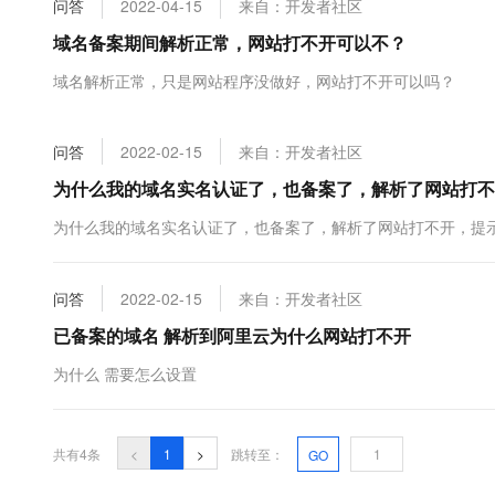
问答
2022-04-15
来自：开发者社区
大数据开发治理平台 Data
AI 产品 免费试用
网络
安全
云开发大赛
Tableau 订阅
域名备案期间解析正常，网站打不开可以不？
1亿+ 大模型 tokens 和 
可观测
入门学习赛
中间件
AI空中课堂在线直播课
域名解析正常，只是网站程序没做好，网站打不开可以吗？
云防火墙
140+云产品 免费试用
大模型服务
上云与迁云
云原生的云上边界网络安全
产品新客免费试用，最长1
数据库
生态解决方案
千问AI平台-Token Plan
问答
2022-02-15
来自：开发者社区
企业出海
大模型ACA认证体验
大数据计算
助力企业全员 AI 认知与能
行业生态解决方案
为什么我的域名实名认证了，也备案了，解析了网站打不开，提
政企业务
媒体服务
千问AI平台-模型体验
开发者生态解决方案
为什么我的域名实名认证了，也备案了，解析了网站打不开，提示，注册
在线体验全尺寸、多种模态
企业服务与云通信
AI 开发和 AI 应用解决
Happy 系列大模型
域名与网站
问答
2022-02-15
来自：开发者社区
已备案的域名 解析到阿里云为什么网站打不开
终端用户计算
为什么 需要怎么设置
Serverless
大模型解决方案
开发工具
快速部署 Dify，高效搭建 
共有4条
<
1
>
跳转至：
GO
迁移与运维管理