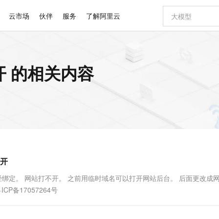
云市场
伙伴
服务
了解阿里云
AI 特惠
数据与 API
成为产品伙伴
企业增值服务
最佳实践
价格计算器
AI 场景体
基础软件
产品伙伴合
阿里云认证
市场活动
配置报价
大模型
开 的相关内容
自助选配和估算价格
新方式
睿译宝，AI翻译排版一步到位
智启 AI 普惠权益
产品生态集成认证中心
企业支持计划
云上春晚
域名与网站
千问官方 MaaS 平台，为开发者和 Agent 而生，新用户赠送 1 亿 + tokens 额度
Qwen Aud
AI Coding
阿里云Maa
2026 阿里云
云服务器 E
为企业打
数据集
Windows
大模型认证
模型
NEW
NEW
交付可用成果
值低价云产品抢先购
上传文档即自动完成翻译和格式还原
至高享 1亿+免费 tokens，加速 Al 应用落地
提供智能易用的域名与建站服务
智能编程，一键
安全可靠、
产品生态伙伴
专家技术服务
云上奥运之旅
弹性计算合作
阿里云中企出
手机三要素
宝塔 Linux
全部认证
价格优势
有专属领域专家
GLM-5.2：长任务时代开源旗舰模型
阿里云 OPC 创新助力计划
千问大模型
即刻拥有 DeepS
AI 电商营销
对象存储 O
大模型
产品生态伙伴工作台
企业增值服务台
云栖战略参考
云存储合作计
云栖大会
身份实名认证
CentOS
训练营
推动算力普惠，释放技术红利
最高返9万
多领域专家智能体,一键组建 AI 虚拟交付团队
快速构建应用程序和网站，即刻迈出上云第一步
至高百万元 Token 补贴，加速一人公司成长
多元化、高性能、安全可靠的大模型服务
真正可用的 1M 上下文,一次完成代码全链路开发
轻松解锁专属 Dee
从图文生成到
云上的中国
数据库合作计
活动全景
短信
Docker
图片和
站式影视创作平台
Hermes Agent，打造自进化智能体
Token Plan 模型订阅计划
数字证书管理服务（原SSL证书）
5 分钟轻松部署
AI 广告创作
无影云电脑
企业成长
NEW
信息公告
看见新力量
云网络合作计
OCR 文字识别
JAVA
证享300元代金券
可视化编排打通从文字构思到成片全链路闭环
全托管，含MySQL、PostgreSQL、SQL Server、MariaDB多引擎
自主进化，持久记忆，越用越聪明
Qwen3.8-Max 首发尝鲜，限时加量 10 倍，夜间低至2折
实现全站HTTPS，呈现可信的WEB访问
图文、视频一
随时随地安
Kimi-K3
HappyHors
NEW
魔搭 Mode
loud
服务实践
官网公告
开
Kimi 最新旗舰模型，长程编程与推理利器
让文字生成流
金融模力时刻
Salesforce O
版
发票查验
全能环境
Claude Code + GStack 打造工程团队
千问办公，限时限量积分加倍
Qoder
低代码高效构
AI 建站
短信服务
型
NEW
作计划
计划
创新中心
魔搭 ModelSc
健康状态
理服务
让AI从“聊天伙伴”进化为能干活的“数字员工”
安装技能 GStack，拥有专属 AI 工程团队
你的AI工作搭子，覆盖日常办公高频场景
面向真实软件的智能体编程平台
0 代码专业建
也已经绑定。 网站打不开。 之前用临时域名可以打开网站后台。 后面更改成
客户案例
天气预报查询
操作系统
Deepseek-v4-pro
HappyHors
态合作计划
ICP备17057264号
态智能体模型
旗舰 MoE 大模型，百万上下文与顶尖推理能力
图生视频，流
同享
万小智 AI 建站低至 15元/月
Qoder CN
AI 短剧/漫剧
云原生数据库 
快递物流查询
WordPress
成为服务伙
高校合作
点，立即开启云上创新
覆盖公网/内网、递归/权威、移动APP等全场景解析服务
送.CN域名，送备案服务码
基于千问大模型等，支持代码智能生成、研发智能问答
AI助力短剧
GLM-5.2
Wan2.7-T
Ubuntu