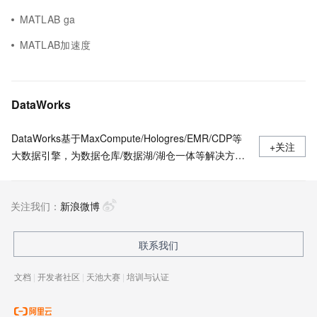
MATLAB ga
MATLAB加速度
DataWorks
DataWorks基于MaxCompute/Hologres/EMR/CDP等
+关注
大数据引擎，为数据仓库/数据湖/湖仓一体等解决方案
提供统一的全链路大数据开发治理平台。作为阿里巴巴
数据中台的建设者，DataWorks从2009年起不断沉淀
关注我们：
阿里巴巴大数据建设方法论，同时与数万名政务/金融/
新浪微博
零售/互联网/能源/制造等客户携手，助力产业数字化升
级。
联系我们
文档
|
开发者社区
|
天池大赛
|
培训与认证