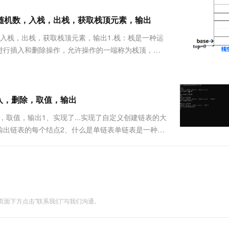
服务生态伙伴
视觉 Coding、空间感知、多模态思考等全面升级
1M上下文，专为长程任务能力而生
云工开物
企业应用
Works
Night Plan 支持 Qwen 3.8-Max
云原生大数据计算服务 MaxCompute
AI 办公
容器服务 Kub
NEW
Red Hat
值随机数，入栈，出栈，获取栈顶元素，输出
30+ 款产品免费体验
Data Agent 驱动的一站式 Data+AI 开发治理平台
夜间 5 折，Qwen/Meoo/TokenPlan 客户专享
面向分析的企业级SaaS模式云数据仓库
AI智能应用
提供一站式管
科研合作
ERP
堂（旗舰版）
SUSE
，入栈，出栈，获取栈顶元素，输出1.栈：栈是一种运
智能客服
AI 应用构建
大模型原生
CRM
进行插入和删除操作，允许操作的一端称为栈顶，不
防护产品
2个月
自动承接线索
简称为顺序栈它类似于线性表的顺序存储结构，是利用
建站小程序
Qoder
大模型服务平台百炼-应用模版
OA 办公系统
HOT
NEW
维数组来实现栈的顺序....
面向真实软件
个人版上线、团队版降价；千问3.8-Max首发发尝鲜
丰富多元化的应用模版和解决方案
力提升
财税管理
模板建站
万有无界
大模型服务平台百炼-智能体
入，删除，取值，输出
400电话
定制建站
的模型效果
灵活可视化地构建企业级 Agent
，取值，输出1、实现了...实现了自定义创建链表的大
方案
广告营销
模板小程序
输出链表的每个结点2、什么是单链表单链表是一种链
秒悟
人工智能平台 PAI
定制小程序
云端极速 AI 
数据元素。链表中的数据是以结点来表示的，每个结
新一代 AI 视频生成模型，深度适配广告营销等场景
AI Native 的算法工程平台，一站式完成建模、训练、推理服务部署
元素就是存储....
APP 开发
建站系统
面下方点击"联系我们"与我们沟通。
AI 应用
10分钟微调：让0.6B模型媲美235B模
多模态数据信
型
依托云原生高可用架构,实现Dify私有化部署
用1%尺寸在特定领域达到大模型90%以上效果