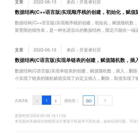
文章
2022-06-13
来自：开发者社区
大数据开发治理平台 Data
AI 产品 免费试用
网络
安全
云开发大赛
Tableau 订阅
数据结构(C++语言版)实现顺序栈的创建，初始化，赋
1亿+ 大模型 tokens 和 
可观测
入门学习赛
中间件
AI空中课堂在线直播课
数据结构(C++语言版)实现顺序栈的创建，初始化，赋值随机数
云防火墙
140+云产品 免费试用
大模型服务
算受限的线性表，是一种先进后出的数据结构，限定只能在一端
上云与迁云
云原生的云上边界网络安全
产品新客免费试用，最长1
数据库
允许操作的称为栈底2.顺序栈（顺序结构）：栈的顺序存储结构
生态解决方案
千问AI平台-Token Plan
企业出海
大模型ACA认证体验
一组地址连续的存储单元依次存放自栈底到栈顶的数据元素通常用一
大数据计算
文章
2022-06-13
来自：开发者社区
助力企业全员 AI 认知与能
行业生态解决方案
政企业务
媒体服务
千问AI平台-模型体验
数据结构(C语言版)实现单链表的创建，赋值随机数，插
开发者生态解决方案
在线体验全尺寸、多种模态
企业服务与云通信
数据结构(C语言版)实现单链表的创建，赋值随机数，插入，删除
AI 开发和 AI 应用解决
小实现了链表的随机赋值实现了自定义插入，删除，取值实现了
Happy 系列大模型
域名与网站
式存取的数据结构，用一组地址任意的存储单元存放线性表中的
点的构成：元素(数据元素的映象) + 指针(指示后继元素存储位置)，
终端用户计算
共有3条
<
1
>
跳转至：
GO
Serverless
大模型解决方案
更新时间 2024-05-09 16:11:54
开发工具
本页面内关键词为智能算法引擎基于机器学习所生成，如有任何问题，可在页
快速部署 Dify，高效搭建 
迁移与运维管理