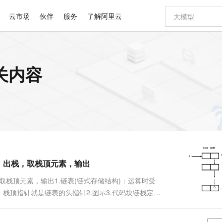
云市场
伙伴
服务
了解阿里云
AI 特惠
数据与 API
成为产品伙伴
企业增值服务
最佳实践
价格计算器
AI 场景体
基础软件
产品伙伴合
阿里云认证
市场活动
配置报价
大模型
关内容
自助选配和估算价格
新方式
睿译宝，AI翻译排版一步到位
智启 AI 普惠权益
产品生态集成认证中心
企业支持计划
云上春晚
域名与网站
千问官方 MaaS 平台，为开发者和 Agent 而生，新用户赠送 1 亿 + tokens 额度
Qwen Aud
AI Coding
阿里云Maa
2026 阿里云
云服务器 E
为企业打
数据集
Windows
大模型认证
模型
NEW
NEW
交付可用成果
值低价云产品抢先购
上传文档即自动完成翻译和格式还原
至高享 1亿+免费 tokens，加速 Al 应用落地
提供智能易用的域名与建站服务
智能编程，一键
安全可靠、
产品生态伙伴
专家技术服务
云上奥运之旅
弹性计算合作
阿里云中企出
手机三要素
宝塔 Linux
全部认证
价格优势
有专属领域专家
GLM-5.2：长任务时代开源旗舰模型
阿里云 OPC 创新助力计划
千问大模型
即刻拥有 DeepS
AI 电商营销
对象存储 O
大模型
产品生态伙伴工作台
企业增值服务台
云栖战略参考
云存储合作计
云栖大会
身份实名认证
CentOS
训练营
推动算力普惠，释放技术红利
最高返9万
多领域专家智能体,一键组建 AI 虚拟交付团队
快速构建应用程序和网站，即刻迈出上云第一步
至高百万元 Token 补贴，加速一人公司成长
多元化、高性能、安全可靠的大模型服务
真正可用的 1M 上下文,一次完成代码全链路开发
轻松解锁专属 Dee
从图文生成到
云上的中国
数据库合作计
活动全景
短信
Docker
图片和
站式影视创作平台
Hermes Agent，打造自进化智能体
Token Plan 模型订阅计划
数字证书管理服务（原SSL证书）
5 分钟轻松部署
AI 广告创作
无影云电脑
企业成长
NEW
信息公告
看见新力量
云网络合作计
OCR 文字识别
JAVA
证享300元代金券
可视化编排打通从文字构思到成片全链路闭环
全托管，含MySQL、PostgreSQL、SQL Server、MariaDB多引擎
自主进化，持久记忆，越用越聪明
Qwen3.8-Max 首发尝鲜，限时加量 10 倍，夜间低至2折
实现全站HTTPS，呈现可信的WEB访问
图文、视频一
随时随地安
Kimi-K3
HappyHors
NEW
魔搭 Mode
loud
服务实践
官网公告
，出栈，取栈顶元素，输出
Kimi 最新旗舰模型，长程编程与推理利器
让文字生成流
金融模力时刻
Salesforce O
版
发票查验
全能环境
Claude Code + GStack 打造工程团队
千问办公，限时限量积分加倍
Qoder
低代码高效构
AI 建站
短信服务
型
NEW
作计划
计划
创新中心
魔搭 ModelSc
健康状态
理服务
让AI从“聊天伙伴”进化为能干活的“数字员工”
安装技能 GStack，拥有专属 AI 工程团队
你的AI工作搭子，覆盖日常办公高频场景
面向真实软件的智能体编程平台
0 代码专业建
取栈顶元素，输出1.链表(链式存储结构)：运算时受
客户案例
天气预报查询
操作系统
Deepseek-v4-pro
HappyHors
态合作计划
栈顶指针就是链表的头指针2.图示3.代码块链栈定
态智能体模型
旗舰 MoE 大模型，百万上下文与顶尖推理能力
图生视频，流
同享
万小智 AI 建站低至 15元/月
Qoder CN
AI 短剧/漫剧
云原生数据库 
快递物流查询
WordPress
成为服务伙
kNode*next; }StackNode,*LinkStack;....
高校合作
点，立即开启云上创新
覆盖公网/内网、递归/权威、移动APP等全场景解析服务
送.CN域名，送备案服务码
基于千问大模型等，支持代码智能生成、研发智能问答
AI助力短剧
GLM-5.2
Wan2.7-T
Ubuntu