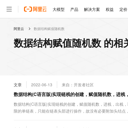
大模型
产品
解决方案
权益
定价
阿里云
数据结构赋值随机数
大模型
产品
解决方案
权益
定价
云市场
伙伴
服务
了解阿里云
精选产品
精选解决方案
普惠上云
产品定价
精选商城
成为销售伙伴
售前咨询
为什么选择阿里云
千问AI平台
数据结构赋值随机数 的相
了解云产品的定价详情
大模型服务平台百炼
千问办公，解锁你的工作
普惠上云 官方力荐
分销伙伴
在线服务
网站建设
什么是云计算
大
大模型服务与应用平台
企业级Agent产品，直接
云服务器38元/年起，超
咨询伙伴
多端小程序
技术领先
云上成本管理
售后服务
轻量应用服务器
Agency Agents：拥
官方推荐返现计划
大模型
精选产品
精选解决方案
Salesforce 国际版订阅
稳定可靠
管理和优化成本
推荐新用户得奖励，单订单
销售伙伴合作计划
自助服务
友盟天域
安全合规
人工智能与机器学习
AI
文本生成
云数据库 RDS
HappyHorse 打造一
云工开物
无影生态合作计划
在线服务
文章
2022-06-13
来自：开发者社区
观测云
分析师报告
高校专属算力普惠，学生认
计算
互联网应用开发
Qwen3.8-Max
HOT
Salesforce On Alibaba C
工单服务
数据结构(C语言版)实现链栈的创建，赋值随机数，进栈
智能体时代全能旗舰模型
Tuya 物联网平台阿里云
研究报告与白皮书
人工智能平台 PAI
快速拥有专属 OpenClaw
大模
Consulting Partner 合
大数据
容器
免费试用
短信专区
一站式AI开发、训练和推
数据结构(C语言版)实现链栈的创建，赋值随机数，进栈，出栈，
蓝凌 OA
Qwen3.7-Plus
AI 大模型销售与服务生
现代化应用
限的单链表，只能在链表头部进行操作，故没有必要附加头结点，
存储
天池大赛
能看、能想、能动手的多模
云解析DNS
解决方案免费试用 新老
电子合同
义//链栈定义 typedefstructStackNode{ SElemTypedata; structStac
最高领取价值200元试用
安全
网络与CDN
AI 算法大赛
Qwen3-VL-Plus
畅捷通