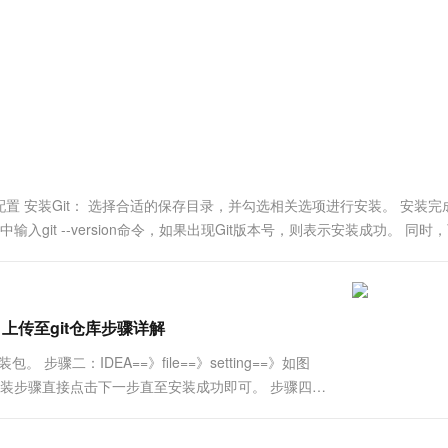
服务生态伙伴
视觉 Coding、空间感知、多模态思考等全面升级
1M上下文，专为长程任务能力而生
云工开物
企业应用
Works
Night Plan 支持 Qwen 3.8-Max
云原生大数据计算服务 MaxCompute
AI 办公
容器服务 Kub
NEW
Red Hat
30+ 款产品免费体验
Data Agent 驱动的一站式 Data+AI 开发治理平台
夜间 5 折，Qwen/Meoo/TokenPlan 客户专享
面向分析的企业级SaaS模式云数据仓库
AI智能应用
提供一站式管
科研合作
ERP
堂（旗舰版）
SUSE
智能客服
AI 应用构建
大模型原生
CRM
防护产品
2个月
自动承接线索
建站小程序
Qoder
大模型服务平台百炼-应用模版
OA 办公系统
HOT
NEW
面向真实软件
个人版上线、团队版降价；千问3.8-Max首发发尝鲜
丰富多元化的应用模版和解决方案
力提升
财税管理
模板建站
万有无界
大模型服务平台百炼-智能体
400电话
定制建站
目的配置 安装Git： 选择合适的保存目录，并勾选相关选项进行安装。 安装
的模型效果
灵活可视化地构建企业级 Agent
git --version命令，如果出现Git版本号，则表示安装成功。 同时
方案
广告营销
模板小程序
秒悟
人工智能平台 PAI
定制小程序
云端极速 AI 
新一代 AI 视频生成模型，深度适配广告营销等场景
AI Native 的算法工程平台，一站式完成建模、训练、推理服务部署
APP 开发
库项目上传至git仓库步骤详解
建站系统
t安装包。 步骤二：IDEA==》file==》setting==》如图
，安装步骤直接点击下一步直至安装成功即可。 步骤四：
AI 应用
10分钟微调：让0.6B模型媲美235B模
多模态数据信
照默认路径安装git的，下图所示安装路径可作为参.....
型
依托云原生高可用架构,实现Dify私有化部署
用1%尺寸在特定领域达到大模型90%以上效果