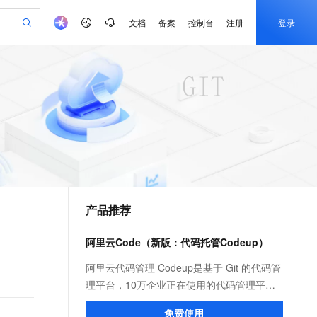
文档
备案
控制台
注册
登录
验
作计划
器
AI 活动
专业服务
服务伙伴合作计划
开发者社区
加入我们
产品动态
服务平台百炼
阿里云 OPC 创新助力计划
一站式生成采购清单，支持单品或批量购买
io：打造专属 AI 语音助手
S产品伙伴计划（繁花）
峰会
CS
造的大模型服务与应用开发平台
一句话生成原生可编辑精美 PPT 文稿
AI 生产力先锋
Al MaaS 服务伙伴赋能合作
域名
博文
Careers
至高可申请百万元
Qwen3.8-Max 模型上线
开启高性价比 AI 编程新体验
弹性可伸缩的云计算服务
Qwen-Audio-3.0-Realtime 端到端实时语音角色扮演
输入一句话想法, 轻松生成专业的 PPT
先锋实践拓展 AI 生产力的边界
Token 补贴，五大权
计划
海大会
伙伴信用分合作计划
商标
问答
社会招聘
益加速 OPC 成功
eek-V4-Pro
SS
一键部署幻兽帕鲁游戏服务器
飞天发布时刻
HOT
Open Search 向量检索版支
划
备案
电子书
校园招聘
pSeek-V4-Pro
视频创作，一键激活电商全链路生产力
稳定、安全、高性价比、高性能的云存储服务
一键购买专属联机服务器，轻松开启游戏
所见，即是所愿
持视频检索 Pipeline 功能
更多支持
划
公司注册
镜像站
视频生成
语音识别与合成
专属 QwenPaw
漫剧工坊：一站式动画创作平台
AI 实训营
HOT
应用身份服务 (IDaaS)
合作伙伴培训与认证
产品推荐
划
上云迁移
站生成，高效打造优质广告素材
全接入的云上超级电脑
从聊天伙伴进化为能主动干活的本地数字员工
快速生产连贯的高质量长漫剧
从基础到进阶，Agent 创客手把手教你
OpenClaw 管理能力上线
e-1.1-T2V
Qwen3-TTS-Flash
lScope
我要反馈
查询合作伙伴
畅细腻的高质量视频
离线语音合成大模型，多语言方言自适应，低延迟高稳定
n Alibaba Cloud ISV 合作
代维服务
建企业门户网站
10 分钟搭建微信、支付宝小程序
阿里云Code（新版：代码托管Codeup）
MaxCompute MaxFrame 提
创新加速
ope
登录合作伙伴管理后台
我要建议
站，无忧落地极速上线
以可视化方式快速构建移动和 PC 门户网站
国内短信简单易用，安全可靠，秒级触达，全球覆盖200+国家和地区。
高效部署网站，快速应用到小程序
供自动弹性内存功能
e-1.1-I2V
Cosyvoice-V3-Flash
阿里云代码管理 Codeup是基于 Git 的代码管
安全
畅自然，细节丰富
高表现力语音合成大模型，语音克隆听感自然
我要投诉
PolarDB
理平台，10万企业正在使用的代码管理平
上云场景组合购
Milvus 弹性伸缩功能新增节
伴
漫剧创作，剧本、分镜、视频高效生成
100%兼容MySQL、PostgreSQL，兼容Oracle，支持集中和分布式
覆盖90%+业务场景，专享组合折扣价
点支持范围
台，提供代码托管、代码评审、代码扫描、
2V
VPN
Fun-ASR
免费使用