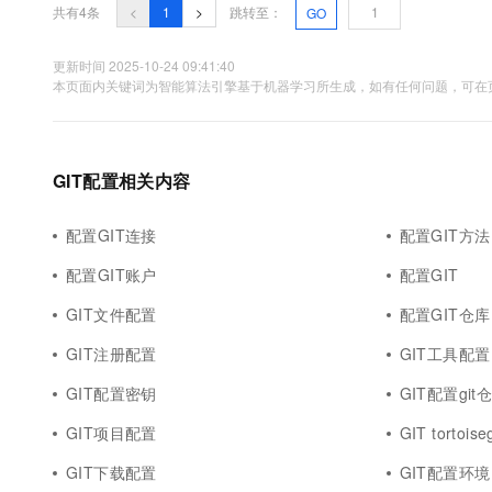
10 分钟在聊天系统中增加
共有4条
<
1
>
跳转至：
GO
专有云
更新时间 2025-10-24 09:41:40
本页面内关键词为智能算法引擎基于机器学习所生成，如有任何问题，可在页
GIT配置相关内容
配置GIT连接
配置GIT方法
配置GIT账户
配置GIT
GIT文件配置
配置GIT仓库
GIT注册配置
GIT工具配置
GIT配置密钥
GIT配置git
GIT项目配置
GIT tortois
GIT下载配置
GIT配置环境