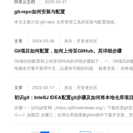
阿里云文档
2025-04-27
大数据开发治理平台 Data
AI 产品 免费试用
网络
安全
云开发大赛
Tableau 订阅
git-repo如何安装与配置
1亿+ 大模型 tokens 和 
可观测
入门学习赛
中间件
AI空中课堂在线直播课
本文主要介绍 git-repo 仓库管理工具的安装与配置指南。
云防火墙
140+云产品 免费试用
大模型服务
上云与迁云
云原生的云上边界网络安全
产品新客免费试用，最长1
数据库
生态解决方案
千问AI平台-Token Plan
文章
2024-05-08
来自：开发者社区
企业出海
大模型ACA认证体验
大数据计算
助力企业全员 AI 认知与能
行业生态解决方案
Git项目如何配置，如何上传至GitHub。其详细步骤
政企业务
媒体服务
千问AI平台-模型体验
开发者生态解决方案
Git项目的配置和上传至GitHub的详细步骤如下： 一、Git项
在线体验全尺寸、多种模态
企业服务与云通信
电脑名尽量不要用中文，以避免可能的问题。 检查安装： 在终端中输入
AI 开发和 AI 应用解决
入echo $PATH命...
Happy 系列大模型
域名与网站
文章
2022-02-17
来自：开发者社区
终端用户计算
初识git：IntelliJ IDEA配置git步骤及如何将本地仓
Serverless
大模型解决方案
步骤一：访问git官网（https://gitforwindows.org/）下载所需gi
①==》如图② 步骤三：在弹出界面搜索gitee插件下载并安装
开发工具
快速部署 Dify，高效搭建 
依然打开file==》setting==》按下图顺序进行操作（注：如果按
迁移与运维管理