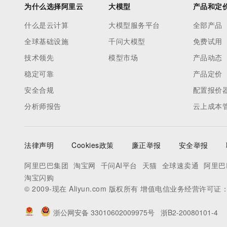
为什么选择阿里云
大模型
产品和定
什么是云计算
大模型服务平台
全部产品
全球基础设施
千问大模型
免费试用
技术领先
模型市场
产品动态
稳定可靠
产品定价
安全合规
配置报价
分析师报告
云上成本
法律声明
Cookies政策
廉正举报
安全举报
阿里巴巴集团
淘宝网
千问AI平台
天猫
全球速卖通
阿里巴
淘宝闪购
© 2009-现在 Aliyun.com 版权所有 增值电信业务经营许可证
浙公网安备 33010602009975号
浙B2-20080101-4