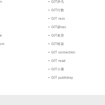
on
GIT伊凡
GIT行数
GIT recv
GIT@osc
re
GIT差异
com
GIT框架
GIT connection
GIT read
GIT小册
GIT publickey