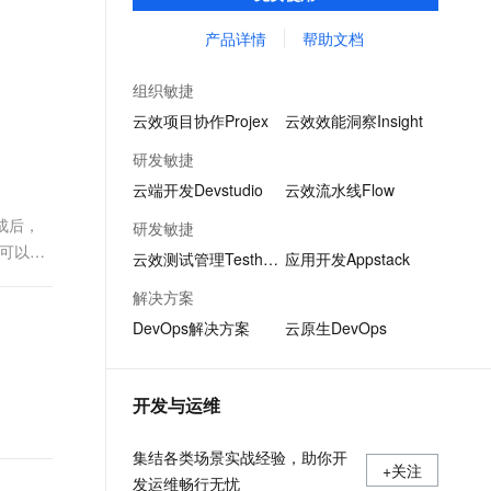
质量检测、持续集成等功能，全方位保护企
文戏情感细腻自然，动作戏激烈拳拳到肉，实现更强表演能力
支持中英文自由切换，具备更强的噪声鲁棒性
ernetes 版 ACK
云聚AI 严选权益
AI 原生数据库服务发布
SSL 证书
业代码资产。
产品详情
帮助文档
，一键激活高效办公新体验
理容器应用的 K8s 服务
精选AI产品，从模型到应用全链提效
Agent 数据网关
堡垒机
AI 用量加速计划
云原生数据库 PolarDB
组织敏捷
应用
防火墙
、识别商机，让客服更高效、服务更出色。
新老同享，达量后返
Agentic Database 发布
云效项目协作Projex
云效效能洞察Insight
千问办公
主机安全
NEW
研发敏捷
的智能体编程平台
一站式AI生产力平台
云端开发Devstudio
云效流水线Flow
AI 应用及服务市场
伶鹊
完成后，
研发敏捷
企业级人与Agent协作平台，接入和调度多个数字员工
智能客服平台，对话机器人、对话分析、智能外呼
，可以输
AI 应用
云效测试管理Testhub
应用开发Appstack
大模型服务平台百炼 - 全妙
大模型
解决方案
应用创作平台
多模态内容创作工具，已接入 DeepSeek
DevOps解决方案
云原生DevOps
自然语言处理
数据标注
开发与运维
机器学习
息提取
与 AI 智能体进行实时音视频通话
集结各类场景实战经验，助你开
从文本、图片、视频中提取结构化的属性信息
构建支持视频理解的 AI 音视频实时通话应用
+关注
发运维畅行无忧