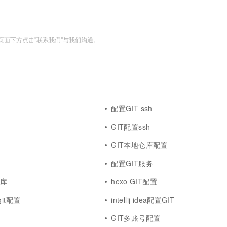
一个 AI 助手
超强辅助，Bol
即刻拥有 DeepSeek-R1 满血版
在企业官网、通讯软件中为客户提供 AI 客服
多种方案随心选，轻松解锁专属 DeepSeek
面下方点击"联系我们"与我们沟通。
配置GIT ssh
GIT配置ssh
GIT本地仓库配置
配置GIT服务
仓库
hexo GIT配置
egit配置
intellij idea配置GIT
GIT多账号配置