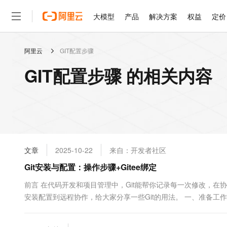
大模型
产品
解决方案
权益
定价
阿里云
GIT配置步骤
大模型
产品
解决方案
权益
定价
云市场
伙伴
服务
了解阿里云
精选产品
精选解决方案
普惠上云
产品定价
精选商城
成为销售伙伴
售前咨询
为什么选择阿里云
千问AI平台
GIT配置步骤 的相关内容
了解云产品的定价详情
大模型服务平台百炼
千问办公，解锁你的工作
普惠上云 官方力荐
分销伙伴
在线服务
网站建设
什么是云计算
大
大模型服务与应用平台
企业级Agent产品，直接
云服务器38元/年起，超
咨询伙伴
多端小程序
技术领先
云上成本管理
售后服务
轻量应用服务器
Agency Agents：拥
官方推荐返现计划
大模型
精选产品
精选解决方案
Salesforce 国际版订阅
稳定可靠
管理和优化成本
推荐新用户得奖励，单订单
销售伙伴合作计划
自助服务
友盟天域
安全合规
人工智能与机器学习
AI
文本生成
云数据库 RDS
HappyHorse 打造一
云工开物
无影生态合作计划
在线服务
文章
2025-10-22
来自：开发者社区
观测云
分析师报告
高校专属算力普惠，学生认
计算
互联网应用开发
Qwen3.8-Max
HOT
Salesforce On Alibaba C
工单服务
Git安装与配置：操作步骤+Gitee绑定
智能体时代全能旗舰模型
Tuya 物联网平台阿里云
研究报告与白皮书
人工智能平台 PAI
快速拥有专属 OpenClaw
大模
Consulting Partner 合
大数据
容器
免费试用
短信专区
一站式AI开发、训练和推
前言 在代码开发和项目管理中，Git能帮你记录每一次修改，
蓝凌 OA
Qwen3.7-Plus
AI 大模型销售与服务生
现代化应用
安装配置到远程协作，给大家分享一些Git的用法。 一、准备工作：Git
存储
天池大赛
能看、能想、能动手的多模
云解析DNS
解决方案免费试用 新老
电子合同
Git for Windows官网或Gitee镜像站（网速更快&#...
最高领取价值200元试用
安全
网络与CDN
AI 算法大赛
Qwen3-VL-Plus
畅捷通