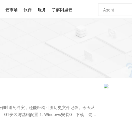
云市场
伙伴
服务
了解阿里云
AI 特惠
数据与 API
成为产品伙伴
企业增值服务
最佳实践
价格计算器
AI 场景体
基础软件
产品伙伴合
阿里云认证
市场活动
配置报价
大模型
自助选配和估算价格
新方式
睿译宝，AI翻译排版一步到位
智启 AI 普惠权益
产品生态集成认证中心
企业支持计划
云上春晚
域名与网站
千问官方 MaaS 平台，为开发者和 Agent 而生，新用户赠送 1 亿 + tokens 额度
Qwen Aud
AI Coding
阿里云Maa
2026 阿里云
云服务器 E
为企业打
数据集
Windows
大模型认证
模型
NEW
NEW
交付可用成果
值低价云产品抢先购
上传文档即自动完成翻译和格式还原
至高享 1亿+免费 tokens，加速 Al 应用落地
提供智能易用的域名与建站服务
智能编程，一键
安全可靠、
产品生态伙伴
专家技术服务
云上奥运之旅
弹性计算合作
阿里云中企出
手机三要素
宝塔 Linux
全部认证
价格优势
有专属领域专家
GLM-5.2：长任务时代开源旗舰模型
阿里云 OPC 创新助力计划
千问大模型
即刻拥有 DeepS
AI 电商营销
对象存储 O
大模型
产品生态伙伴工作台
企业增值服务台
云栖战略参考
云存储合作计
云栖大会
身份实名认证
CentOS
训练营
推动算力普惠，释放技术红利
最高返9万
多领域专家智能体,一键组建 AI 虚拟交付团队
快速构建应用程序和网站，即刻迈出上云第一步
至高百万元 Token 补贴，加速一人公司成长
多元化、高性能、安全可靠的大模型服务
真正可用的 1M 上下文,一次完成代码全链路开发
轻松解锁专属 Dee
从图文生成到
云上的中国
数据库合作计
活动全景
短信
Docker
图片和
站式影视创作平台
Hermes Agent，打造自进化智能体
Token Plan 模型订阅计划
数字证书管理服务（原SSL证书）
5 分钟轻松部署
AI 广告创作
无影云电脑
企业成长
NEW
信息公告
看见新力量
云网络合作计
OCR 文字识别
JAVA
证享300元代金券
可视化编排打通从文字构思到成片全链路闭环
全托管，含MySQL、PostgreSQL、SQL Server、MariaDB多引擎
自主进化，持久记忆，越用越聪明
Qwen3.8-Max 首发尝鲜，限时加量 10 倍，夜间低至2折
实现全站HTTPS，呈现可信的WEB访问
图文、视频一
随时随地安
Kimi-K3
HappyHors
NEW
魔搭 Mode
loud
服务实践
官网公告
Kimi 最新旗舰模型，长程编程与推理利器
让文字生成流
金融模力时刻
Salesforce O
版
发票查验
全能环境
Claude Code + GStack 打造工程团队
千问办公，限时限量积分加倍
Qoder
低代码高效构
AI 建站
短信服务
型
NEW
作计划
计划
创新中心
魔搭 ModelSc
健康状态
理服务
让AI从“聊天伙伴”进化为能干活的“数字员工”
安装技能 GStack，拥有专属 AI 工程团队
你的AI工作搭子，覆盖日常办公高频场景
面向真实软件的智能体编程平台
0 代码专业建
在协作时避免冲突，还能轻松回溯历史文件记录。今天从
客户案例
天气预报查询
操作系统
Deepseek-v4-pro
HappyHors
态合作计划
安装与基础配置 1. Windows安装Git 下载：去
态智能体模型
旗舰 MoE 大模型，百万上下文与顶尖推理能力
图生视频，流
同享
万小智 AI 建站低至 15元/月
Qoder CN
AI 短剧/漫剧
云原生数据库 
快递物流查询
WordPress
成为服务伙
高校合作
点，立即开启云上创新
覆盖公网/内网、递归/权威、移动APP等全场景解析服务
送.CN域名，送备案服务码
基于千问大模型等，支持代码智能生成、研发智能问答
AI助力短剧
GLM-5.2
Wan2.7-T
Ubuntu