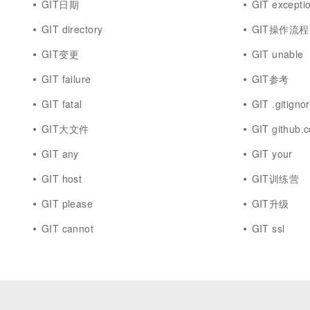
GIT日期
GIT excepti
GIT directory
GIT操作流程
GIT变更
GIT unable
GIT failure
GIT参考
GIT fatal
GIT .gitigno
GIT大文件
GIT github.
GIT any
GIT your
GIT host
GIT训练营
GIT please
GIT升级
GIT cannot
GIT ssl