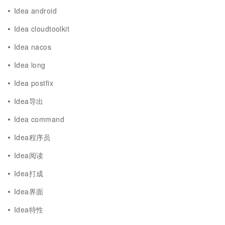
Idea android
Idea cloudtoolkit
Idea nacos
Idea long
Idea postfix
Idea导出
Idea command
Idea程序员
Idea阅读
Idea打成
Idea界面
Idea特性