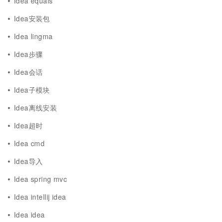
Idea equals
Idea安装包
Idea lingma
Idea步骤
Idea会话
Idea子模块
Idea离线安装
Idea超时
Idea cmd
Idea导入
Idea spring mvc
Idea intellij idea
Idea idea