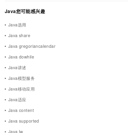
Java您可能感兴趣
Java选用
Java share
Java gregoriancalendar
Java dowhile
Java讲述
Java模型服务
Java移动应用
Java适应
Java content
Java supported
Java lw