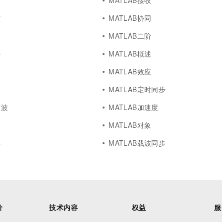
射
MATLAB接收
控
MATLAB协同
及
MATLAB二阶
补
MATLAB概述
学
MATLAB效应
MATLAB定时同步
震波
MATLAB加速度
正
MATLAB对象
偿
MATLAB载波同步
价
技术内容
权益
服