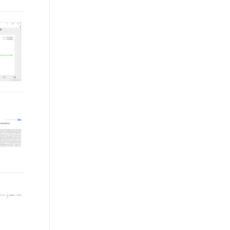
t.diy 一步搞定创意建站
构建大模型应用的安全防护体系
通过自然语言交互简化开发流程,全栈开发支持
通过阿里云安全产品对 AI 应用进行安全防护