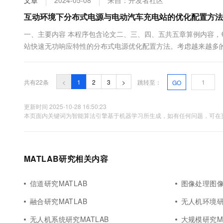
文章
2024-05-08
来自：开发者社区
互动环境下分布式电源与电动汽车充电站的优化配置方法研究
一、主要内容 本程序包含论文二、三、四、五共五章算例内容，
站快速无功响应特性的分布式电源优化配置方法。考虑越来越多的敏感
光伏逆...
共有22条
<
1
2
3
>
跳转至：
GO
更新时间 2025-10-28 16:50:23
本页面内关键词为智能算法引擎基于机器学习所生成，如有任何问题，可在页
MATLAB研究相关内容
信道研究MATLAB
图像处理图像
融合研究MATLAB
无人机环境研
无人机系统研究MATLAB
大规模研究M