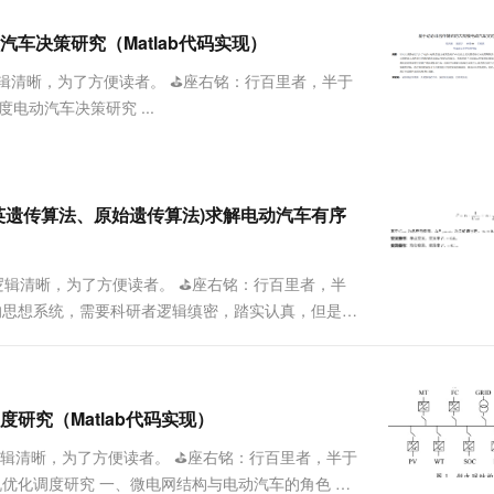
服务生态伙伴
视觉 Coding、空间感知、多模态思考等全面升级
1M上下文，专为长程任务能力而生
云工开物
企业应用
Works
Night Plan 支持 Qwen 3.8-Max
云原生大数据计算服务 MaxCompute
AI 办公
容器服务 Kub
NEW
Red Hat
车决策研究（Matlab代码实现）
30+ 款产品免费体验
Data Agent 驱动的一站式 Data+AI 开发治理平台
夜间 5 折，Qwen/Meoo/TokenPlan 客户专享
面向分析的企业级SaaS模式云数据仓库
AI智能应用
提供一站式管
科研合作
ERP
堂（旗舰版）
SUSE
辑清晰，为了方便读者。 ⛳️座右铭：行百里者，半于
智能客服
AI 应用构建
大模型原生
CRM
电动汽车决策研究 ...
防护产品
2个月
自动承接线索
建站小程序
Qoder
大模型服务平台百炼-应用模版
OA 办公系统
HOT
NEW
面向真实软件
个人版上线、团队版降价；千问3.8-Max首发发尝鲜
丰富多元化的应用模版和解决方案
力提升
财税管理
模板建站
万有无界
大模型服务平台百炼-智能体
英遗传算法、原始遗传算法)求解电动汽车有序
400电话
定制建站
的模型效果
灵活可视化地构建企业级 Agent
方案
广告营销
模板小程序
秒悟
人工智能平台 PAI
逻辑清晰，为了方便读者。 ⛳️座右铭：行百里者，半
定制小程序
云端极速 AI 
新一代 AI 视频生成模型，深度适配广告营销等场景
AI Native 的算法工程平台，一站式完成建模、训练、推理服务部署
深在的思想系统，需要科研者逻辑缜密，踏实认真，但是不
新点和启发点。建议读者按...
APP 开发
建站系统
研究（Matlab代码实现）
AI 应用
10分钟微调：让0.6B模型媲美235B模
多模态数据信
逻辑清晰，为了方便读者。 ⛳️座右铭：行百里者，半于
型
依托云原生高可用架构,实现Dify私有化部署
机优化调度研究 一、微电网结构与电动汽车的角色 基
用1%尺寸在特定领域达到大模型90%以上效果