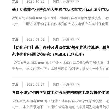
文章
2025-10-23
来自：开发者社区
大数据开发治理平台 Data
AI 产品 免费试用
网络
安全
云开发大赛
Tableau 订阅
基于动态非合作博弈的大规模电动汽车实时优化调度电动汽
1亿+ 大模型 tokens 和 
可观测
入门学习赛
中间件
AI空中课堂在线直播课
欢迎来到本博客❤️❤️ 博主优势：博客内容尽量做到思维缜密，逻
云防火墙
140+云产品 免费试用
大模型服务
九十。 1 概述 基于动态非合作博弈的大规模电动汽车实时优化调度
上云与迁云
云原生的云上边界网络安全
产品新客免费试用，最长1
数据库
生态解决方案
千问AI平台-Token Plan
企业出海
大模型ACA认证体验
大数据计算
文章
2025-09-02
来自：开发者社区
助力企业全员 AI 认知与能
行业生态解决方案
政企业务
媒体服务
千问AI平台-模型体验
【优化充电】基于多种改进遗传算法(变异遗传算法、精
开发者生态解决方案
在线体验全尺寸、多种模态
充电优化问题比较研究（Matlab代码实现）
企业服务与云通信
AI 开发和 AI 应用解决
Happy 系列大模型
欢迎来到本博客❤️❤️ 博主优势：博客内容尽量做到思维缜密，
域名与网站
于九十。 本文内容如下： ⛳️赠与读者 ‍做科研，涉及到一个
能只是努力，很多时候借力比努力更重要，然后还要有仰望星空的创
终端用户计算
文章
2025-08-31
来自：开发者社区
Serverless
大模型解决方案
考虑不确定性的含集群电动汽车并网型微电网随机优化调度
开发工具
快速部署 Dify，高效搭建 
欢迎来到本博客❤️❤️ 博主优势：博客内容尽量做到思维缜密，
迁移与运维管理
九十。 本文目录如下： 1 概述 含集群电动汽车并网型微电网随