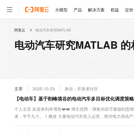
大模型
产品
解决方案
权益
定价
阿里云
电动汽车研究MATLAB
大模型
产品
解决方案
权益
定价
云市场
伙伴
服务
了解阿里云
精选产品
精选解决方案
普惠上云
产品定价
精选商城
成为销售伙伴
售前咨询
为什么选择阿里云
千问AI平台
电动汽车研究MATLAB 
了解云产品的定价详情
大模型服务平台百炼
千问办公，解锁你的工作
普惠上云 官方力荐
分销伙伴
在线服务
网站建设
什么是云计算
大
大模型服务与应用平台
企业级Agent产品，直接
云服务器38元/年起，超
咨询伙伴
多端小程序
技术领先
云上成本管理
售后服务
轻量应用服务器
Agency Agents：拥
官方推荐返现计划
大模型
精选产品
精选解决方案
Salesforce 国际版订阅
稳定可靠
管理和优化成本
推荐新用户得奖励，单订单
销售伙伴合作计划
自助服务
友盟天域
安全合规
人工智能与机器学习
AI
文本生成
云数据库 RDS
HappyHorse 打造一
云工开物
无影生态合作计划
在线服务
文章
2025-10-23
来自：开发者社区
观测云
分析师报告
高校专属算力普惠，学生认
计算
互联网应用开发
Qwen3.8-Max
HOT
Salesforce On Alibaba C
工单服务
【电动车】基于削峰填谷的电动汽车多目标优化调度策略研
智能体时代全能旗舰模型
Tuya 物联网平台阿里云
研究报告与白皮书
人工智能平台 PAI
快速拥有专属 OpenClaw
大模
Consulting Partner 合
大数据
容器
免费试用
短信专区
一站式AI开发、训练和推
‍个人主页 欢迎来到本博客❤️❤️ 博主优势：博客内容尽量做到思
蓝凌 OA
Qwen3.7-Plus
AI 大模型销售与服务生
现代化应用
者，半于九十。 1 概述 大量电动汽车投入运营，将对电力系统
存储
天池大赛
能看、能想、能动手的多模
云解析DNS
解决方案免费试用 新老
电子合同
部电网的电能质量; 同时，电动汽车充放电在时间和空间上具有
最高领取价值200元试用
安全
网络与CDN
AI 算法大赛
Qwen3-VL-Plus
拉...
畅捷通