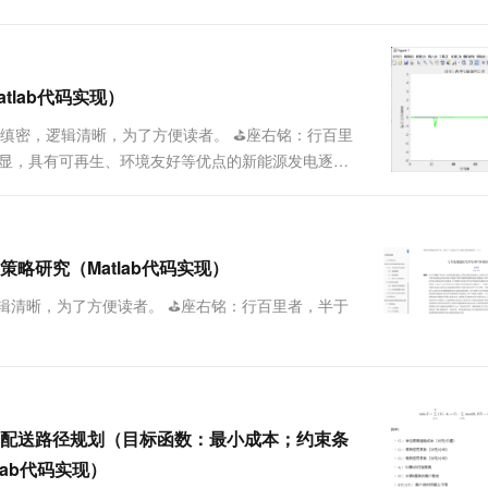
一个 AI 助手
超强辅助，Bol
即刻拥有 DeepSeek-R1 满血版
在企业官网、通讯软件中为客户提供 AI 客服
多种方案随心选，轻松解锁专属 DeepSeek
lab代码实现）
维缜密，逻辑清晰，为了方便读者。 ⛳️座右铭：行百里
凸显，具有可再生、环境友好等优点的新能源发电逐渐
波动性和随机性，导致其出力具有不确定性，...
略研究（Matlab代码实现）
辑清晰，为了方便读者。 ⛳️座右铭：行百里者，半于
配送路径规划（目标函数：最小成本；约束条
ab代码实现）