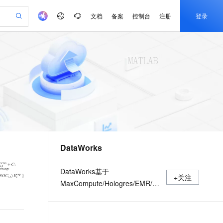
文档
备案
控制台
注册
登录
验
作计划
器
AI 活动
专业服务
服务伙伴合作计划
开发者社区
加入我们
产品动态
服务平台百炼
阿里云 OPC 创新助力计划
一站式生成采购清单，支持单品或批量购买
io：打造专属 AI 语音助手
S产品伙伴计划（繁花）
峰会
CS
造的大模型服务与应用开发平台
一句话生成原生可编辑精美 PPT 文稿
AI 生产力先锋
Al MaaS 服务伙伴赋能合作
域名
博文
Careers
至高可申请百万元
Qwen3.8-Max 模型上线
开启高性价比 AI 编程新体验
弹性可伸缩的云计算服务
Qwen-Audio-3.0-Realtime 端到端实时语音角色扮演
输入一句话想法, 轻松生成专业的 PPT
先锋实践拓展 AI 生产力的边界
Token 补贴，五大权
计划
海大会
伙伴信用分合作计划
商标
问答
社会招聘
益加速 OPC 成功
eek-V4-Pro
SS
一键部署幻兽帕鲁游戏服务器
飞天发布时刻
HOT
Open Search 向量检索版支
划
备案
电子书
校园招聘
pSeek-V4-Pro
视频创作，一键激活电商全链路生产力
稳定、安全、高性价比、高性能的云存储服务
一键购买专属联机服务器，轻松开启游戏
所见，即是所愿
持视频检索 Pipeline 功能
更多支持
划
公司注册
镜像站
视频生成
语音识别与合成
专属 QwenPaw
漫剧工坊：一站式动画创作平台
AI 实训营
HOT
应用身份服务 (IDaaS)
合作伙伴培训与认证
DataWorks
划
上云迁移
站生成，高效打造优质广告素材
全接入的云上超级电脑
从聊天伙伴进化为能主动干活的本地数字员工
快速生产连贯的高质量长漫剧
从基础到进阶，Agent 创客手把手教你
OpenClaw 管理能力上线
e-1.1-T2V
Qwen3-TTS-Flash
lScope
我要反馈
查询合作伙伴
畅细腻的高质量视频
离线语音合成大模型，多语言方言自适应，低延迟高稳定
n Alibaba Cloud ISV 合作
代维服务
建企业门户网站
10 分钟搭建微信、支付宝小程序
MaxCompute MaxFrame 提
DataWorks基于
+关注
创新加速
ope
登录合作伙伴管理后台
我要建议
站，无忧落地极速上线
以可视化方式快速构建移动和 PC 门户网站
国内短信简单易用，安全可靠，秒级触达，全球覆盖200+国家和地区。
高效部署网站，快速应用到小程序
供自动弹性内存功能
MaxCompute/Hologres/EMR/CDP
e-1.1-I2V
Cosyvoice-V3-Flash
安全
等大数据引擎，为数据仓库/数据
畅自然，细节丰富
高表现力语音合成大模型，语音克隆听感自然
我要投诉
PolarDB
上云场景组合购
Milvus 弹性伸缩功能新增节
伴
湖/湖仓一体等解决方案提供统一
漫剧创作，剧本、分镜、视频高效生成
100%兼容MySQL、PostgreSQL，兼容Oracle，支持集中和分布式
覆盖90%+业务场景，专享组合折扣价
点支持范围
2V
VPN
Fun-ASR
的全链路大数据开发治理平台。