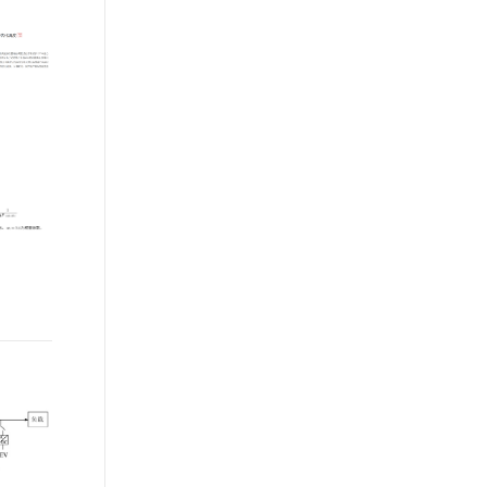
文戏情感细腻自然，动作戏激烈拳拳到肉，实现更强表演能力
支持中英文自由切换，具备更强的噪声鲁棒性
ernetes 版 ACK
作为阿里巴巴数据中台的建设
云聚AI 严选权益
AI 原生数据库服务发布
SSL 证书
，一键激活高效办公新体验
理容器应用的 K8s 服务
精选AI产品，从模型到应用全链提效
Agent 数据网关
者，DataWorks从2009年起不断
堡垒机
沉淀阿里巴巴大数据建设方法
AI 用量加速计划
云原生数据库 PolarDB
应用
论，同时与数万名政务/金融/零
防火墙
、识别商机，让客服更高效、服务更出色。
新老同享，达量后返
Agentic Database 发布
售/互联网/能源/制造等客户携
千问办公
主机安全
NEW
手，助力产业数字化升级。
的智能体编程平台
一站式AI生产力平台
AI 应用及服务市场
伶鹊
企业级人与Agent协作平台，接入和调度多个数字员工
智能客服平台，对话机器人、对话分析、智能外呼
AI 应用
大模型服务平台百炼 - 全妙
大模型
应用创作平台
多模态内容创作工具，已接入 DeepSeek
自然语言处理
数据标注
机器学习
息提取
与 AI 智能体进行实时音视频通话
从文本、图片、视频中提取结构化的属性信息
构建支持视频理解的 AI 音视频实时通话应用