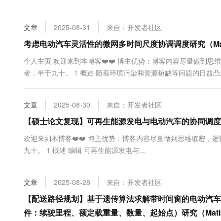
10 分钟在聊天系统中增加
本架构与运行模式 并网型微电网由分布式能源（风电...
专有云
文章
2025-08-31
来自：开发者社区
考虑电动汽车灵活性的微网多时间尺度协调调度研究（Mat
‍个人主页 欢迎来到本博客❤️❤️ 博主优势：博客内容尽量做到思
者，半于九十。 1 概述 随着环境污染和资源短缺等问题的日益
成为 电力领域内的研究热点． 但是风电、光伏等新能源发电具有
文章
2025-08-30
来自：开发者社区
【硕士论文复现】可再生能源发电与电动汽车的协同调度策
欢迎来到本博客❤️❤️ 博主优势：博客内容尽量做到思维缜密，逻
九十。 1 概述 编辑 可再生能源发电与...
文章
2025-08-28
来自：开发者社区
【配送路径规划】基于遗传算法求解带时间窗的电动汽车
件：续驶里程、额定载重量、数量、起始点）研究（Matl