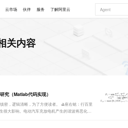
云市场
伙伴
服务
了解阿里云
AI 特惠
数据与 API
成为产品伙伴
企业增值服务
最佳实践
价格计算器
AI 场景体
基础软件
产品伙伴合
阿里云认证
市场活动
配置报价
大模型
的相关内容
自助选配和估算价格
新方式
睿译宝，AI翻译排版一步到位
智启 AI 普惠权益
产品生态集成认证中心
企业支持计划
云上春晚
域名与网站
千问官方 MaaS 平台，为开发者和 Agent 而生，新用户赠送 1 亿 + tokens 额度
Qwen Aud
AI Coding
阿里云Maa
2026 阿里云
云服务器 E
为企业打
数据集
Windows
大模型认证
模型
NEW
NEW
交付可用成果
值低价云产品抢先购
上传文档即自动完成翻译和格式还原
至高享 1亿+免费 tokens，加速 Al 应用落地
提供智能易用的域名与建站服务
智能编程，一键
安全可靠、
产品生态伙伴
专家技术服务
云上奥运之旅
弹性计算合作
阿里云中企出
手机三要素
宝塔 Linux
全部认证
价格优势
有专属领域专家
GLM-5.2：长任务时代开源旗舰模型
阿里云 OPC 创新助力计划
千问大模型
即刻拥有 DeepS
AI 电商营销
对象存储 O
大模型
产品生态伙伴工作台
企业增值服务台
云栖战略参考
云存储合作计
云栖大会
身份实名认证
CentOS
训练营
推动算力普惠，释放技术红利
最高返9万
多领域专家智能体,一键组建 AI 虚拟交付团队
快速构建应用程序和网站，即刻迈出上云第一步
至高百万元 Token 补贴，加速一人公司成长
多元化、高性能、安全可靠的大模型服务
真正可用的 1M 上下文,一次完成代码全链路开发
轻松解锁专属 Dee
从图文生成到
云上的中国
数据库合作计
活动全景
短信
Docker
图片和
站式影视创作平台
Hermes Agent，打造自进化智能体
Token Plan 模型订阅计划
数字证书管理服务（原SSL证书）
5 分钟轻松部署
AI 广告创作
无影云电脑
企业成长
NEW
信息公告
看见新力量
云网络合作计
OCR 文字识别
JAVA
证享300元代金券
可视化编排打通从文字构思到成片全链路闭环
全托管，含MySQL、PostgreSQL、SQL Server、MariaDB多引擎
自主进化，持久记忆，越用越聪明
Qwen3.8-Max 首发尝鲜，限时加量 10 倍，夜间低至2折
实现全站HTTPS，呈现可信的WEB访问
图文、视频一
随时随地安
Kimi-K3
HappyHors
NEW
魔搭 Mode
loud
服务实践
官网公告
究（Matlab代码实现）
Kimi 最新旗舰模型，长程编程与推理利器
让文字生成流
金融模力时刻
Salesforce O
版
发票查验
全能环境
Claude Code + GStack 打造工程团队
千问办公，限时限量积分加倍
Qoder
低代码高效构
AI 建站
短信服务
型
NEW
作计划
计划
创新中心
魔搭 ModelSc
健康状态
理服务
让AI从“聊天伙伴”进化为能干活的“数字员工”
安装技能 GStack，拥有专属 AI 工程团队
你的AI工作搭子，覆盖日常办公高频场景
面向真实软件的智能体编程平台
0 代码专业建
维缜密，逻辑清晰，为了方便读者。 ⛳️座右铭：行百里
客户案例
天气预报查询
操作系统
Deepseek-v4-pro
HappyHors
态合作计划
产生很大影响。电动汽车充放电机产生的谐波将恶化局
态智能体模型
旗舰 MoE 大模型，百万上下文与顶尖推理能力
图生视频，流
同享
万小智 AI 建站低至 15元/月
Qoder CN
AI 短剧/漫剧
云原生数据库 
快递物流查询
WordPress
成为服务伙
一定的随机性和间歇性。在非低谷用电期的充电行为将
高校合作
点，立即开启云上创新
覆盖公网/内网、递归/权威、移动APP等全场景解析服务
送.CN域名，送备案服务码
基于千问大模型等，支持代码智能生成、研发智能问答
AI助力短剧
GLM-5.2
Wan2.7-T
Ubuntu