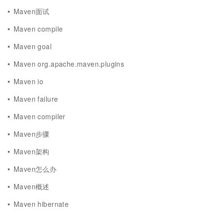
Maven面试
Maven compile
Maven goal
Maven org.apache.maven.plugins
Maven io
Maven failure
Maven compiler
Maven步骤
Maven架构
Maven怎么办
Maven概述
Maven hibernate