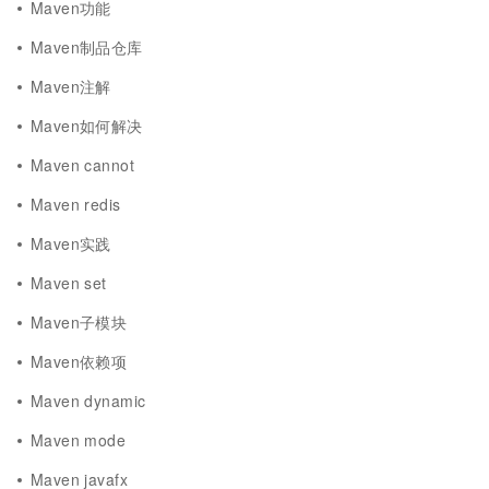
Maven功能
Maven制品仓库
Maven注解
Maven如何解决
Maven cannot
Maven redis
Maven实践
Maven set
Maven子模块
Maven依赖项
Maven dynamic
Maven mode
Maven javafx