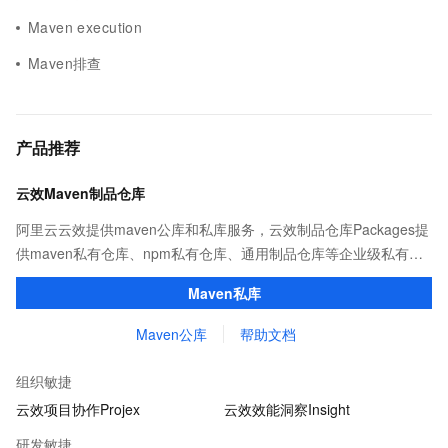
Maven execution
Maven排查
产品推荐
云效Maven制品仓库
阿里云云效提供maven公库和私库服务，云效制品仓库Packages提
供maven私有仓库、npm私有仓库、通用制品仓库等企业级私有制
品仓库，用于maven、npm等软件包和依赖管理。且不限容量、免
Maven私库
费用。
Maven公库
帮助文档
组织敏捷
云效项目协作Projex
云效效能洞察Insight
研发敏捷