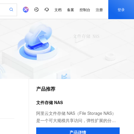
文档
备案
控制台
注册
登录
验
作计划
器
AI 活动
专业服务
服务伙伴合作计划
开发者社区
加入我们
产品动态
服务平台百炼
阿里云 OPC 创新助力计划
一站式生成采购清单，支持单品或批量购买
io：打造专属 AI 语音助手
S产品伙伴计划（繁花）
峰会
CS
造的大模型服务与应用开发平台
一句话生成原生可编辑精美 PPT 文稿
AI 生产力先锋
Al MaaS 服务伙伴赋能合作
域名
博文
Careers
至高可申请百万元
Qwen3.8-Max 模型上线
开启高性价比 AI 编程新体验
弹性可伸缩的云计算服务
Qwen-Audio-3.0-Realtime 端到端实时语音角色扮演
输入一句话想法, 轻松生成专业的 PPT
先锋实践拓展 AI 生产力的边界
Token 补贴，五大权
计划
海大会
伙伴信用分合作计划
商标
问答
社会招聘
益加速 OPC 成功
eek-V4-Pro
SS
一键部署幻兽帕鲁游戏服务器
飞天发布时刻
HOT
Open Search 向量检索版支
划
备案
电子书
校园招聘
pSeek-V4-Pro
视频创作，一键激活电商全链路生产力
稳定、安全、高性价比、高性能的云存储服务
一键购买专属联机服务器，轻松开启游戏
所见，即是所愿
持视频检索 Pipeline 功能
更多支持
划
公司注册
镜像站
视频生成
语音识别与合成
专属 QwenPaw
漫剧工坊：一站式动画创作平台
AI 实训营
HOT
应用身份服务 (IDaaS)
合作伙伴培训与认证
产品推荐
划
上云迁移
站生成，高效打造优质广告素材
全接入的云上超级电脑
从聊天伙伴进化为能主动干活的本地数字员工
快速生产连贯的高质量长漫剧
从基础到进阶，Agent 创客手把手教你
OpenClaw 管理能力上线
e-1.1-T2V
Qwen3-TTS-Flash
lScope
我要反馈
查询合作伙伴
畅细腻的高质量视频
离线语音合成大模型，多语言方言自适应，低延迟高稳定
n Alibaba Cloud ISV 合作
代维服务
建企业门户网站
10 分钟搭建微信、支付宝小程序
文件存储 NAS
MaxCompute MaxFrame 提
创新加速
ope
登录合作伙伴管理后台
我要建议
站，无忧落地极速上线
以可视化方式快速构建移动和 PC 门户网站
国内短信简单易用，安全可靠，秒级触达，全球覆盖200+国家和地区。
高效部署网站，快速应用到小程序
供自动弹性内存功能
e-1.1-I2V
Cosyvoice-V3-Flash
阿里云文件存储 NAS（File Storage NAS）
安全
畅自然，细节丰富
高表现力语音合成大模型，语音克隆听感自然
我要投诉
PolarDB
是一个可大规模共享访问，弹性扩展的分布
上云场景组合购
Milvus 弹性伸缩功能新增节
伴
漫剧创作，剧本、分镜、视频高效生成
100%兼容MySQL、PostgreSQL，兼容Oracle，支持集中和分布式
覆盖90%+业务场景，专享组合折扣价
点支持范围
式文件系统。广泛应用于企业级应用数据共
2V
VPN
Fun-ASR
产品详情