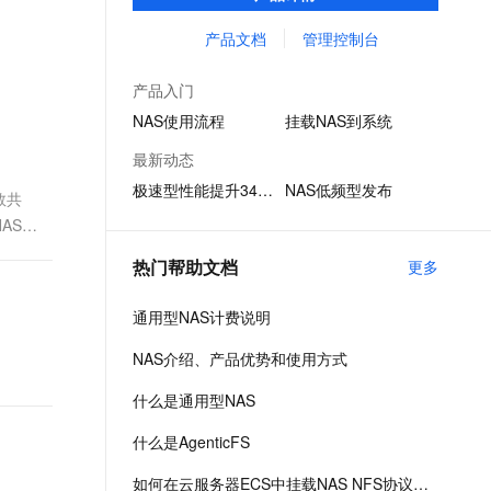
享、容器数据存储、AI 机器学习、Web 服务
文戏情感细腻自然，动作戏激烈拳拳到肉，实现更强表演能力
支持中英文自由切换，具备更强的噪声鲁棒性
ernetes 版 ACK
云聚AI 严选权益
AI 原生数据库服务发布
SSL 证书
和内容管理、应用程序开发和测试、媒体和
产品文档
管理控制台
，一键激活高效办公新体验
理容器应用的 K8s 服务
精选AI产品，从模型到应用全链提效
Agent 数据网关
娱乐工作流等场景。
堡垒机
AI 用量加速计划
云原生数据库 PolarDB
产品入门
应用
防火墙
、识别商机，让客服更高效、服务更出色。
新老同享，达量后返
Agentic Database 发布
NAS使用流程
挂载NAS到系统
千问办公
主机安全
NEW
最新动态
的智能体编程平台
一站式AI生产力平台
极速型性能提升340%
NAS低频型发布
数共
AI 应用及服务市场
伶鹊
AS文
企业级人与Agent协作平台，接入和调度多个数字员工
智能客服平台，对话机器人、对话分析、智能外呼
AI 应用
热门帮助文档
更多
大模型服务平台百炼 - 全妙
大模型
应用创作平台
多模态内容创作工具，已接入 DeepSeek
通用型NAS计费说明
自然语言处理
NAS介绍、产品优势和使用方式
数据标注
什么是通用型NAS
机器学习
息提取
与 AI 智能体进行实时音视频通话
什么是AgenticFS
从文本、图片、视频中提取结构化的属性信息
构建支持视频理解的 AI 音视频实时通话应用
如何在云服务器ECS中挂载NAS NFS协议文件系统