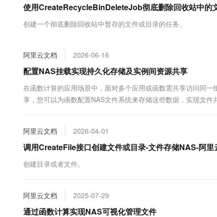
使用CreateRecycleBinDeleteJob彻底删除回收
大数据开发治理平台 Data
AI 产品 免费试用
网络
安全
云开发大赛
Tableau 订阅
1亿+ 大模型 tokens 和 
创建一个彻底删除回收站中暂存的文件或目录的任务。
可观测
入门学习赛
中间件
AI空中课堂在线直播课
云防火墙
140+云产品 免费试用
大模型服务
上云与迁云
云原生的云上边界网络安全
产品新客免费试用，最长1
数据库
阿里云文档
2026-06-16
生态解决方案
千问AI平台-Token Plan
企业出海
大模型ACA认证体验
配置NAS挂载实现持久化存储及实例间资源共享
大数据计算
助力企业全员 AI 认知与能
行业生态解决方案
政企业务
在函数计算的应用场景中，面对多个应用或函数需共享访问同一
媒体服务
千问AI平台-模型体验
开发者生态解决方案
享，您可以为函数配置NAS文件系统来存储这些数据，实现文件
在线体验全尺寸、多种模态
企业服务与云通信
件系统后，您的FC函数可以像操作本地文件系统一样，轻松执行
AI 开发和 AI 应用解决
Happy 系列大模型
域名与网站
阿里云文档
2026-04-01
调用CreateFile接口创建文件或目录-文件存储NAS-阿里
终端用户计算
创建目录或者文件。
Serverless
大模型解决方案
开发工具
快速部署 Dify，高效搭建 
阿里云文档
2025-07-29
迁移与运维管理
通过函数计算实现NAS可视化管理文件