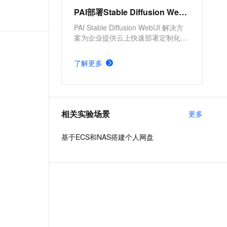
PAI部署Stable Diffusion WebUI服务
PAI Stable Diffusion WebUI 解决方
案为企业提供云上快速部署定制化的
文生图应用。提供了方便、高效的模
型部署产品，并支持根据实际需求，
了解更多
配置不同的服务版本及服务参数。具
有分钟级部署上线，方便快捷、开箱
即用，多版本部署方案，参数可定制
化调整的优势。
相关实验场景
更多
基于ECS和NAS搭建个人网盘