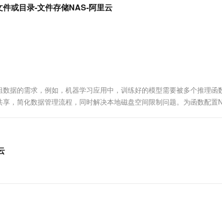
服务生态伙伴
视觉 Coding、空间感知、多模态思考等全面升级
1M上下文，专为长程任务能力而生
云工开物
站中的文件或目录-文件存储NAS-阿里云
企业应用
Works
Night Plan 支持 Qwen 3.8-Max
云原生大数据计算服务 MaxCompute
AI 办公
容器服务 Kub
NEW
Red Hat
30+ 款产品免费体验
Data Agent 驱动的一站式 Data+AI 开发治理平台
夜间 5 折，Qwen/Meoo/TokenPlan 客户专享
面向分析的企业级SaaS模式云数据仓库
AI智能应用
提供一站式管
科研合作
ERP
堂（旗舰版）
SUSE
智能客服
AI 应用构建
大模型原生
CRM
防护产品
2个月
自动承接线索
建站小程序
Qoder
大模型服务平台百炼-应用模版
OA 办公系统
HOT
NEW
面向真实软件
个人版上线、团队版降价；千问3.8-Max首发发尝鲜
丰富多元化的应用模版和解决方案
力提升
财税管理
模板建站
组数据的需求，例如，机器学习应用中，训练好的模型需要被多个推理函
万有无界
大模型服务平台百炼-智能体
400电话
定制建站
共享，简化数据管理流程，同时解决本地磁盘空间限制问题。为函数配置N
的模型效果
灵活可视化地构建企业级 Agent
读取和写入NAS文件的操作。
方案
广告营销
模板小程序
秒悟
人工智能平台 PAI
定制小程序
云端极速 AI 
新一代 AI 视频生成模型，深度适配广告营销等场景
AI Native 的算法工程平台，一站式完成建模、训练、推理服务部署
云
APP 开发
建站系统
AI 应用
10分钟微调：让0.6B模型媲美235B模
多模态数据信
型
依托云原生高可用架构,实现Dify私有化部署
用1%尺寸在特定领域达到大模型90%以上效果