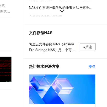
t.diy 一步搞定创意建站
构建大模型应用的安全防护体系
浏览
NAS文件系统挂载失败的排查方法与解决方案
通过自然语言交互简化开发流程,全栈开发支持
通过阿里云安全产品对 AI 应用进行安全防护
S浏览器
文件存储NAS如何计费
如何选择阿里云NAS和CPFS文件系统
文件存储NAS
什么是极速型NAS
创建NAS分布式文件系统
阿里云文件存储 NAS（Apsara
+关注
File Storage NAS）是一个可大
规模共享访问，弹性扩展的分布
式文件系统。广泛应用于企业级
热门技术解决方案
更多
应用数据共享、容器数据存储、
AI 机器学习、Web 服务和内容
管理、应用程序开发和测试、媒
体和娱乐工作流、数据库备份等
场景。