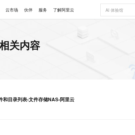
云市场
伙伴
服务
了解阿里云
AI 特惠
数据与 API
成为产品伙伴
企业增值服务
最佳实践
价格计算器
AI 场景体
基础软件
产品伙伴合
阿里云认证
市场活动
配置报价
大模型
的相关内容
自助选配和估算价格
新方式
睿译宝，AI翻译排版一步到位
智启 AI 普惠权益
产品生态集成认证中心
企业支持计划
云上春晚
域名与网站
千问官方 MaaS 平台，为开发者和 Agent 而生，新用户赠送 1 亿 + tokens 额度
Qwen Aud
AI Coding
阿里云Maa
2026 阿里云
云服务器 E
为企业打
数据集
Windows
大模型认证
模型
NEW
NEW
交付可用成果
值低价云产品抢先购
上传文档即自动完成翻译和格式还原
至高享 1亿+免费 tokens，加速 Al 应用落地
提供智能易用的域名与建站服务
智能编程，一键
安全可靠、
产品生态伙伴
专家技术服务
云上奥运之旅
弹性计算合作
阿里云中企出
手机三要素
宝塔 Linux
全部认证
价格优势
有专属领域专家
GLM-5.2：长任务时代开源旗舰模型
阿里云 OPC 创新助力计划
千问大模型
即刻拥有 DeepS
AI 电商营销
对象存储 O
大模型
产品生态伙伴工作台
企业增值服务台
云栖战略参考
云存储合作计
云栖大会
身份实名认证
CentOS
训练营
推动算力普惠，释放技术红利
最高返9万
多领域专家智能体,一键组建 AI 虚拟交付团队
快速构建应用程序和网站，即刻迈出上云第一步
至高百万元 Token 补贴，加速一人公司成长
多元化、高性能、安全可靠的大模型服务
真正可用的 1M 上下文,一次完成代码全链路开发
轻松解锁专属 Dee
从图文生成到
云上的中国
数据库合作计
活动全景
短信
Docker
图片和
站式影视创作平台
Hermes Agent，打造自进化智能体
Token Plan 模型订阅计划
数字证书管理服务（原SSL证书）
5 分钟轻松部署
AI 广告创作
无影云电脑
企业成长
NEW
信息公告
看见新力量
云网络合作计
OCR 文字识别
JAVA
证享300元代金券
可视化编排打通从文字构思到成片全链路闭环
全托管，含MySQL、PostgreSQL、SQL Server、MariaDB多引擎
自主进化，持久记忆，越用越聪明
Qwen3.8-Max 首发尝鲜，限时加量 10 倍，夜间低至2折
实现全站HTTPS，呈现可信的WEB访问
图文、视频一
随时随地安
Kimi-K3
HappyHors
NEW
魔搭 Mode
loud
服务实践
官网公告
回收站的文件和目录列表-文件存储NAS-阿里云
Kimi 最新旗舰模型，长程编程与推理利器
让文字生成流
金融模力时刻
Salesforce O
版
发票查验
全能环境
Claude Code + GStack 打造工程团队
千问办公，限时限量积分加倍
Qoder
低代码高效构
AI 建站
短信服务
型
NEW
作计划
计划
创新中心
魔搭 ModelSc
健康状态
理服务
让AI从“聊天伙伴”进化为能干活的“数字员工”
安装技能 GStack，拥有专属 AI 工程团队
你的AI工作搭子，覆盖日常办公高频场景
面向真实软件的智能体编程平台
0 代码专业建
客户案例
天气预报查询
操作系统
Deepseek-v4-pro
HappyHors
态合作计划
态智能体模型
旗舰 MoE 大模型，百万上下文与顶尖推理能力
图生视频，流
同享
万小智 AI 建站低至 15元/月
Qoder CN
AI 短剧/漫剧
云原生数据库 
快递物流查询
WordPress
成为服务伙
高校合作
点，立即开启云上创新
覆盖公网/内网、递归/权威、移动APP等全场景解析服务
送.CN域名，送备案服务码
基于千问大模型等，支持代码智能生成、研发智能问答
AI助力短剧
GLM-5.2
Wan2.7-T
Ubuntu