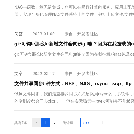
10 分钟在聊天系统中增加
专有云
NAS与函数计算无缝集成，您可以在函数计算的服务、应用上配
器，实现可视化管理NAS文件系统上的文件，包括上传文件/文件
实现可视化管理NAS文件系统。
问答
2023-01-09
来自：开发者社区
gie可钩fc那么fc新增文件会同步git嘛？因为在我挂载的
gie可钩fc那么fc新增文件会同步git嘛？因为在我挂载的nas以及
文章
2022-02-17
来自：开发者社区
文件共享同步5种方式：NFS、NAS、rsync、scp、ftp
谈到文件同步，我们最直接的同步方式是采用rsync的同步软件，rsync
的增删改都会同步client），但在实际场景中rsync可能并不
以及对应的利弊。 当然除了上面说的三种方式，还有2种在生产环境中
的同步方式，也是做文件同步的首先....
共有7条
<
1
>
跳转至：
GO