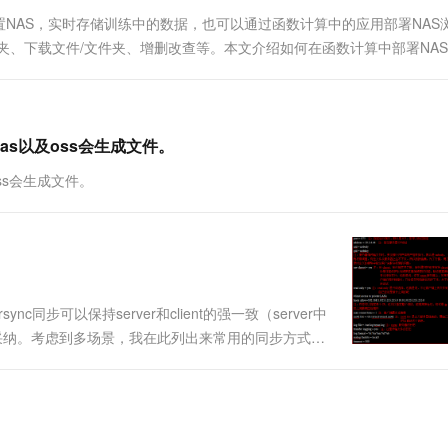
一个 AI 助手
超强辅助，Bol
置NAS，实时存储训练中的数据，也可以通过函数计算中的应用部署NAS
即刻拥有 DeepSeek-R1 满血版
在企业官网、通讯软件中为客户提供 AI 客服
夹、下载文件/文件夹、增删改查等。本文介绍如何在函数计算中部署NA
多种方案随心选，轻松解锁专属 DeepSeek
nas以及oss会生成文件。
oss会生成文件。
同步可以保持server和client的强一致（server中
能被采纳。考虑到多场景，我在此列出来常用的同步方式，
会优先考虑的：NAS和NFS 1、rsync：最常用