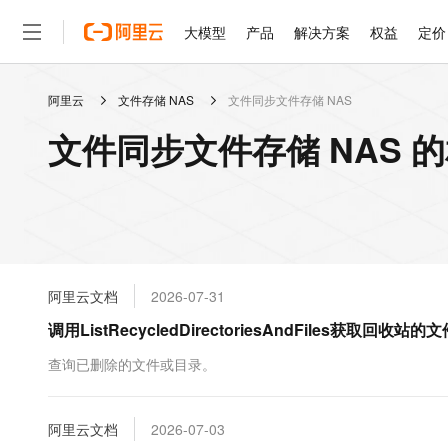
大模型
产品
解决方案
权益
定价
阿里云
文件存储 NAS
文件同步文件存储 NAS
大模型
产品
解决方案
权益
定价
云市场
伙伴
服务
了解阿里云
精选产品
精选解决方案
普惠上云
产品定价
精选商城
成为销售伙伴
售前咨询
为什么选择阿里云
千问AI平台
文件同步文件存储 NAS 
了解云产品的定价详情
大模型服务平台百炼
千问办公，解锁你的工作
普惠上云 官方力荐
分销伙伴
在线服务
网站建设
什么是云计算
大
大模型服务与应用平台
企业级Agent产品，直接
云服务器38元/年起，超
咨询伙伴
多端小程序
技术领先
云上成本管理
售后服务
轻量应用服务器
Agency Agents：拥
官方推荐返现计划
大模型
精选产品
精选解决方案
Salesforce 国际版订阅
稳定可靠
管理和优化成本
推荐新用户得奖励，单订单
销售伙伴合作计划
自助服务
友盟天域
安全合规
人工智能与机器学习
AI
文本生成
云数据库 RDS
HappyHorse 打造一
云工开物
无影生态合作计划
在线服务
阿里云文档
2026-07-31
观测云
分析师报告
高校专属算力普惠，学生认
计算
互联网应用开发
Qwen3.8-Max
HOT
Salesforce On Alibaba C
工单服务
调用ListRecycledDirectoriesAndFiles获取
智能体时代全能旗舰模型
Tuya 物联网平台阿里云
研究报告与白皮书
人工智能平台 PAI
快速拥有专属 OpenClaw
大模
Consulting Partner 合
大数据
容器
免费试用
短信专区
一站式AI开发、训练和推
查询已删除的文件或目录。
蓝凌 OA
Qwen3.7-Plus
AI 大模型销售与服务生
现代化应用
存储
天池大赛
能看、能想、能动手的多模
云解析DNS
解决方案免费试用 新老
电子合同
最高领取价值200元试用
安全
阿里云文档
网络与CDN
2026-07-03
AI 算法大赛
Qwen3-VL-Plus
畅捷通