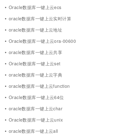
Oracle数据库一键上云ecs
oracle数据库一键上云实时计算
oracle数据库一键上云地址
Oracle数据库一键上云ora-00600
oracle数据库一键上云共享
Oracle数据库一键上云set
oracle数据库一键上云字典
oracle数据库一键上云function
Oracle数据库一键上云64位
oracle数据库一键上云char
Oracle数据库一键上云unix
oracle数据库一键上云all