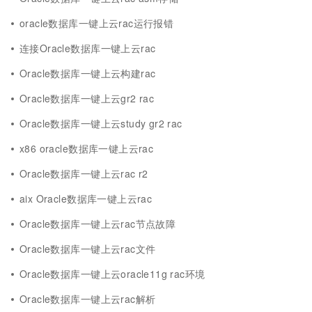
oracle数据库一键上云rac运行报错
连接Oracle数据库一键上云rac
Oracle数据库一键上云构建rac
Oracle数据库一键上云gr2 rac
Oracle数据库一键上云study gr2 rac
x86 oracle数据库一键上云rac
Oracle数据库一键上云rac r2
aix Oracle数据库一键上云rac
Oracle数据库一键上云rac节点故障
Oracle数据库一键上云rac文件
Oracle数据库一键上云oracle11g rac环境
Oracle数据库一键上云rac解析