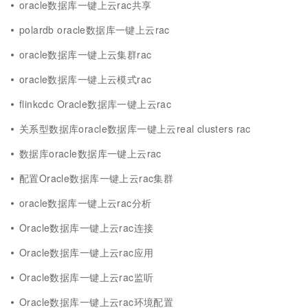
oracle数据库一键上云rac共享
polardb oracle数据库一键上云rac
oracle数据库一键上云集群rac
oracle数据库一键上云模式rac
flinkcdc Oracle数据库一键上云rac
关系型数据库oracle数据库一键上云real clusters rac
数据库oracle数据库一键上云rac
配置Oracle数据库一键上云rac集群
oracle数据库一键上云rac分析
Oracle数据库一键上云rac连接
Oracle数据库一键上云rac应用
Oracle数据库一键上云rac监听
Oracle数据库一键上云rac环境配置