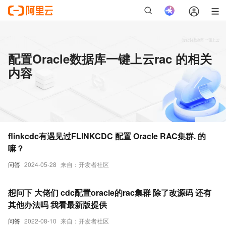
配置Oracle数据库一键上云rac 的相关
内容
flinkcdc有遇见过FLINKCDC 配置 Oracle RAC集群. 的
嘛？
问答
2024-05-28
来自：开发者社区
想问下 大佬们 cdc配置oracle的rac集群 除了改源码 还有
其他办法吗 我看最新版提供
问答
2022-08-10
来自：开发者社区