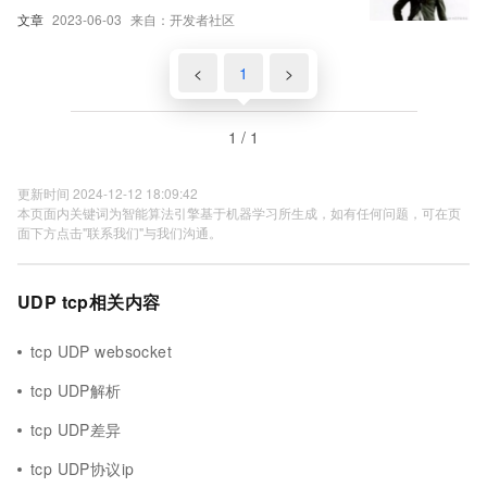
功不可没（多线程，
文章
2023-06-03
来自：开发者社区
URL,InetAddressm,TCP,UDP）集结
<
1
>
1 / 1
更新时间 2024-12-12 18:09:42
本页面内关键词为智能算法引擎基于机器学习所生成，如有任何问题，可在页
面下方点击"联系我们"与我们沟通。
UDP tcp相关内容
tcp UDP websocket
tcp UDP解析
tcp UDP差异
tcp UDP协议ip