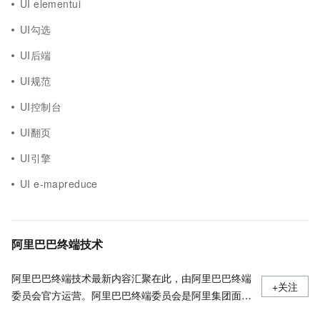
UI elementui
UI勾选
UI后端
UI规范
UI控制台
UI翻页
UI引擎
UI e-mapreduce
阿里巴巴终端技术
阿里巴巴终端技术最新内容汇聚在此，由阿里巴巴终端
+关注
委员会官方运营。阿里巴巴终端委员会是阿里集团面向
前端、客户端的虚拟技术组织。我们的愿景是着眼用户